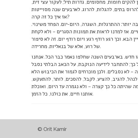
להקים חומות, מחסומים, גדרות תיל; לעקור עצי זית,
אז איך כל זה קרה?
ה יותר: ההתרגלות, השגרה, היום-יום. הפחד משינוי.
ים. אז למדנו לראות את תמונות הסגרים – ולא לקחת
הבא. וכך רגע רודף רגע ויום רודף יום. זה לא סיפור
של רוע, אלא של בנאליות. מחרידה.
 או חדש. בארבעים השנה שחלפו נאמר כבר הכל. אנחנו
כל כך; להתחבר לידיעה הנוקבת, על הכאב הבלתי נסבל
 – לא נסבלים. ולכן מוכרחים לגמור את הכיבוש הלא
לנהל, להגיב, להציע, לקבל, להסכים, לותר, להתעקש,
 שהיתה כל כך קצרה – ולא נגמרה עד היום, ואוכלת
אותנו חיים, את כולנו, כל הזמן.
© Orit Kamir