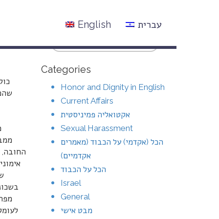
עברית
English
Categories
כול
Honor and Dignity in English
שהכי
Current Affairs
אקטואליה פמיניסטית
Sexual Harassment
מ
הכל (אקדמי) על הכבוד (מאמרים
החובה, א
אקדמיים)
אימוני
הכל על הכבוד
שנ
Israel
בשכונת
General
מפתח
מבט אישי
לעומק