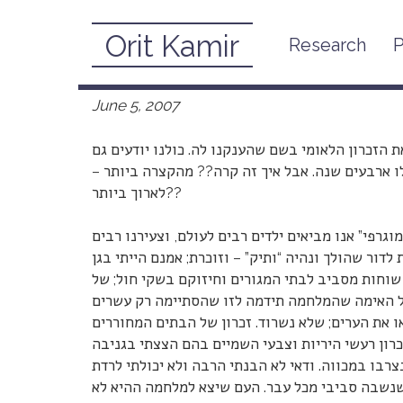
Orit Kamir
Research
P
June 5, 2007
 הזכרון הלאומי בשם שהענקנו לה. כולנו יודעים גם
לו ארבעים שנה. אבל איך זה קרה?? מהקצרה ביותר –
לארוך ביותר??
רפי” אנו מביאים ילדים רבים לעולם, וצעירנו רבים
ת המלחמה ההיא. אני שייכת לדור שהולך ונהיה “ותיק” – וזוכרת; אמנם הייתי בגן
 שוחות מסביב לבתי המגורים וחיזוקם בשקי חול; של
 של האימה שהמלחמה תידמה לזו שהסתיימה רק עשרים
ו את הערים; שלא נשרוד. זכרון של הבתים המחוררים
כרון רעשי היריות וצבעי השמיים בהם הצצתי בגניבה
צרבו במכווה. ודאי לא הבנתי הרבה ולא יכולתי לרדת
שנשבה סביבי מכל עבר. העם שיצא למלחמה ההיא לא