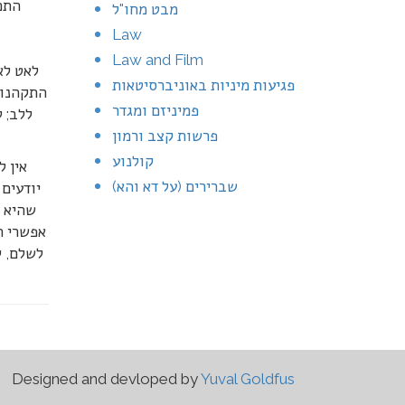
התכו
מבט מחו"ל
Law
Law and Film
לאט לא
פגיעות מיניות באוניברסיטאות
התקהנו, 
פמיניזם ומגדר
ללב; ל
פרשות קצב ורמון
קולנוע
אין ל
שברירים (על דא והא)
יודעים 
שהיא מ
אפשרי ה
לשלם, ל
Designed and devloped by
Yuval Goldfus