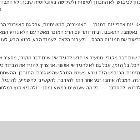
ון לכיבוש; לא התכוון לסיפוח ולשליטה באוכלוסיה שכנה; לא התכוון 
להרוס בתים, להגלות, להרוג. לארבעים שנה מסוייטות.
ט. יום אחרי יום. כמובן – האופוריה, המשיחיות, אבל גם האפרורי הרב
נאטמנו, התאבנו. ונוח יותר עם הרע המוכר מאשר עם הלא נודע המאי
ראות את תמונות ההרס – ולעבור הלאה, לעמוד הבא, לרגע הבא, לעניין 
י שום דבר מקורי, מסעיר או חדש להגיד: אין שום דבר מקורי, מסעיר
הכל. כל הזמן. אבל גם לא להגיד אי אפשר. אז צריך להגיד את הברור 
זמנת: הכיבוש הזה נורא. פשוט. הסבל שהוא גורם, החורבן, ההשחתה
זה, המכלה אותנו רגע אחר רגע. להידבר, להקשיב, להשמיע, להוביל, 
דרוש, להסתכן – – כל מה שעושים במשא ומתן – ולהביא סוף למלחמה