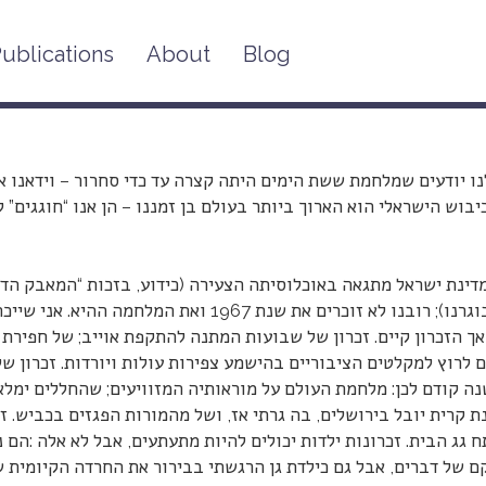
ublications
About
Blog
איך הפכה המלחמה הקצרה ביותר לכיבוש הארוך ביותר?
נו יודעים שמלחמת ששת הימים היתה קצרה עד כדי סחרור – וידאנו את
בוש הישראלי הוא הארוך ביותר בעולם בן זמננו – הן אנו “חוגגים” 
דינת ישראל מתגאה באוכלוסיתה הצעירה (כידוע, בזכות “המאבק הדמוג
ממבוגרנו); רובנו לא זוכרים את שנת 1967 וא
ך הזכרון קיים. זכרון של שבועות המתנה להתקפת אוייב; של חפירת
ם לרוץ למקלטים הציבוריים בהישמע צפירות עולות ויורדות. זכרון
ה קודם לכן: מלחמת העולם על מוראותיה המזוויעים; שהחללים ימלא
 קרית יובל בירושלים, בה גרתי אז, ושל מהמורות הפגזים בכביש. ז
 גג הבית. זכרונות ילדות יכולים להיות מתעתעים, אבל לא אלה :הם נ
ם של דברים, אבל גם כילדת גן הרגשתי בבירור את החרדה הקיומית 