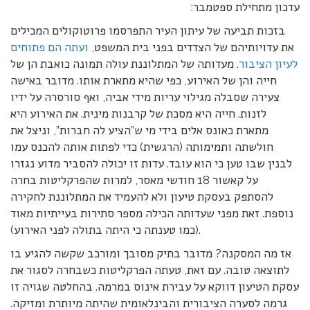
עדכון מתחילת ספטמבר:
בזכות תביעה של עיתון העיר התפרסמו פרוטוקולים המכילים
את עדויותיהם של הצדדים בפני בית המשפט,
ועתה הם פתוחים
לעיון הציבור
. מעדותה של המתלוננת עולה תמונה כואבת הן של
חייה והן של האירוע, כפי שהיא מתארת אותו. מדובר באישה
צעירה שסבלה מגילוי עריות מידי אביה, ואף סורסרה על ידיו
לזנות. חייה היא מסכת של קרבנות מינית. את האירוע היא
מתארת כאונס אלים בידי מי ש”הציע לה חברות”, וניצל את
חולשתה ותמימותה (הרגשית) כדי לפתות אותה להכנס עמו
לבנין שבו טען כי הוא עובד. עדות זו יכולה להסביר מדוע נגזרו
על קאשור 18 חודשי מאסר, למרות שהפרקליטות בחרה
להסתפק בעסקת טיעון ולא להעמיד את המתלוננת לחקירה
נוספת. זאת מפני שעדותה הכילה מספר סתירות בעייתיות מאוד
(כמו טענתה כי היתה בתולה לפני האירוע).
אז מה המסקנה? מדובר בתיק מסובך ומורכב שקשה להגיע בו
לתוצאה טובה. עם זאת, טעתה הפרקליטות כשבחרה לסגור את
עסקת הטיעון דווקא על עבירת אינוס במרמה. בהחלטה שגויה זו
גרמה לסערה הציבורית והבינלאומית שהיתה מיותרת ומזיקה.