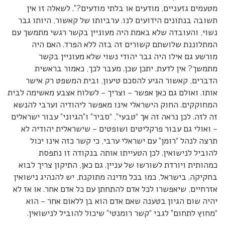
מטעמים גזעניים, מודעים או בלתי מודעים?”. לשאלה זו אין
תשובה בנתונים הידועים לנו. ערביותו של קאשור, היותו גבר
נשוי, והעובדה שלא באמת היה מעוניין בקשר רגשי מתמשך עם
המתלוננת שלושתם קשורים זה בזה ללא הפרד. האם היה
מורשע גם אילו היה גבר יהודי נשוי שלא מעוניין בקשר
מתמשך? אין לדעת. יתכן שכן. מעבר לכך, כאמור בראשית
הדברים, קאשור הגיע להסכם טיעון, ובית המשפט רק אישר
אותו. ואולם גם כאן אפשר – וצריך – לשלוח אצבע מאשימה לבית
המחוקקים. החוק הישראלי אינו מאפשר ליהודיה וערבי להנשא
זה לזה. לכן נראה זה אך “טבעי”, “סביר” ו”הגיוני” עבור ישראלים
– ואולי גם עבור פרקליטים ושופטים – שישראלית יהודיה לא
תרצה לנהל “רומן” עם ישראלי ערבי, כי קשר כזה אינו יכול
להוביל לנישואין. לכן הטעייתו אותה בנקודה זו נתפסת
כמהותית ויורדת לשורשו של עניין. גם כאן, התיקון צריך לבוא
בחקיקה. בישראל, כמו בכל מדינה מתוקנת, יש להנהיג נישואין
אזרחיים, שיאפשרו לכל אדם להתחתן עם כל אדם אחר. או אז לא
יהיה שום הגיון בטענה שאם אדם הוא בן ללאום אחר – הוא
“מחוץ לתחום” לגבי “קשר רומנטי” שיכול להוביל לנישואין.