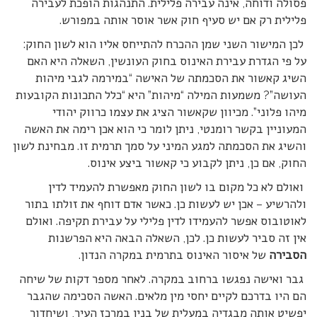
פסולה ודוחה, אינה עבירה פלילית. התנהגות הופכת לעבירה
פלילית רק אם יש סעיף חוק אשר אוסר אותה במפורש.
לכן המישור השני שמן ההכרח להתייחס אליו הוא לשון החוק:
על פי הגדרת עבירת האינוס בחוק העונשין, השאלה היא האם
השיג קאשור את הסכמתה של האישה “במירמה לגבי מיהות
העושה”? משמעות המילה “מיהות” היא “כלל התכונות הקובעות
מיהו פלוני”. מכיוון שקאשור הציג את עצמו כרווק יהודי
המעוניין בקשר רומנטי, ניתן לומר כי הוא אכן רימה את האשה
והשיג את הסכמתה למגע המיני על סמך תרמית זו. מבחינת לשון
החוק, אם כן, ניתן לקבוע כי קאשור ביצע אינוס.
ואולם לא כל מקום בו לשון החוק מאפשרת להעמיד לדין
ולהרשיע – אכן יש לעשות כן. כאשר אדם דוחף את זולתו בתור
לאוטובוס אפשר להעמידו לדין פלילי על עבירת תקיפה. ואולם
אין זה סביר לעשות כן. לכן, השאלה הבאה היא הפרשנות
הסבירה
של איסור האינוס בתרמית במקרה הנדון.
גבר ואישה נפגשו ברחוב במקרה. לאחר מספר דקות של שיחה
הם היו בדרכם לקיים יחסי מין מלאים. האשה הסכימה שהגבר
יפשיט אותה מבגדיה במעלית של בנין במרכז העיר, ושיחדור