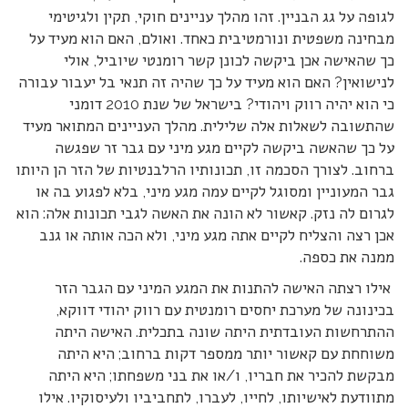
לגופה על גג הבניין. זהו מהלך עניינים חוקי, תקין ולגיטימי
מבחינה משפטית ונורמטיבית כאחד. ואולם, האם הוא מעיד על
כך שהאישה אכן ביקשה לכונן קשר רומנטי שיוביל, אולי
לנישואין? האם הוא מעיד על כך שהיה זה תנאי בל יעבור עבורה
כי הוא יהיה רווק ויהודי? בישראל של שנת 2010 דומני
שהתשובה לשאלות אלה שלילית. מהלך העניינים המתואר מעיד
על כך שהאשה ביקשה לקיים מגע מיני עם גבר זר שפגשה
ברחוב. לצורך הסכמה זו, תכונותיו הרלבנטיות של הזר הן היותו
גבר המעוניין ומסוגל לקיים עמה מגע מיני, בלא לפגוע בה או
לגרום לה נזק. קאשור לא הונה את האשה לגבי תכונות אלה: הוא
אכן רצה והצליח לקיים אתה מגע מיני, ולא הכה אותה או גנב
ממנה את כספה.
אילו רצתה האישה להתנות את המגע המיני עם הגבר הזר
בכינונה של מערכת יחסים רומנטית עם רווק יהודי דווקא,
ההתרחשות העובדתית היתה שונה בתכלית. האישה היתה
משוחחת עם קאשור יותר ממספר דקות ברחוב; היא היתה
מבקשת להכיר את חבריו, ו/או את בני משפחתו; היא היתה
מתוודעת לאישיותו, לחייו, לעברו, לתחביביו ולעיסוקיו. אילו