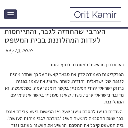
Orit Kamir
Toggle
אינוס במרמה – פרשת סבאר קאשור:
navigation
הערבי שהתחזה לגבר, והתייחסות
לעדות המתלוננת בבית המשפט
July 23, 2010
ראו עדכון מראשית ספטמבר בסוף הטור —
הפרקליטות העמידה לדין את סבאר קאשור על כך שחדר מינית
לגופה של ישראלית יהודיה, לאחר שהציג את עצמו בפניה
כרווק ישראלי יהודי המעוניין בקשר רומנטי עמה, כשלמעשה, וא
מדובר בישראלי ערבי, נשוי, שאינו מעוניין בקשר אינטימי עם
המתלוננת.
הצדדים הגיעו להסכם טיעון שעל פיו הנאשם ביצע עבירת אונס
בכך שאת ההסכמה למעשה השיג “במרמה לגבי מיהות העושה”.
בית המשפט קיבל את ההסכם הרשיע את קאשור באונס וגזר