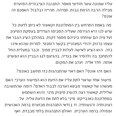
עליו שמונה עשר חודשי מאסר. התגובה הציבורית הסוערת
מכילה הרבה הרמת גבות, תמיהה, תהייה ובלבול. האמנם זה
אונס?
מה באמת התרחש בין המתלוננת וקאשור לא ניתן לדעת. כל
שיש לנו היא הגירסה שעליה הסכימו הצדדים בעסקת הטיעון,
ועל פיה הם שוחחו ביניהם מספר דקות, במהלכן הציג הגבר את
עצמו כרווק יהודי המעוניין בקשר רומנטי, למרות שהוא אינו
כזה. הוא הציע לאישה לעלות לבניין סמוך, וכבר במעלית החל
להתחכך בה ולהסיר את בגדיה. בהגיעם לגג הבניין הוא הפשיט
אותה, חדר אליה ועזב את המקום.
האם זהו אונס? האם ראוי שהתנהגות כזו תחשב כאונס?
מישור אחד שראוי לתת עליו את הדעת הוא המישור הערכי: האם
מעשהו של קאשור מבטא הערכה לכבוד האדם? דומה שהתשובה
שלילית. קאשור רצה להשיג סיפוק מיני, והוא השתמש
במתלוננת כאובייקט מיני בלא לתת את הדעת עליה, על
רצונותיה ורגשותיה. זו בודאי התנהגות מכוערת ברמה האנושית
ופסולה ברמה הערכית. ואולם התנהגות בלתי מכבדת, ואף