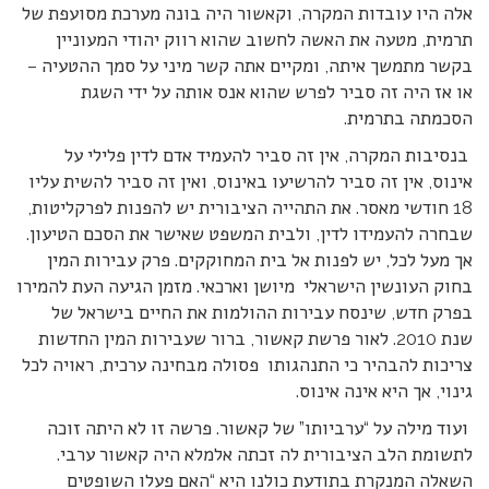
אלה היו עובדות המקרה, וקאשור היה בונה מערכת מסועפת של
תרמית, מטעה את האשה לחשוב שהוא רווק יהודי המעוניין
בקשר מתמשך איתה, ומקיים אתה קשר מיני על סמך ההטעיה –
או אז היה זה סביר לפרש שהוא אנס אותה על ידי השגת
הסכמתה בתרמית.
בנסיבות המקרה, אין זה סביר להעמיד אדם לדין פלילי על
אינוס, אין זה סביר להרשיעו באינוס, ואין זה סביר להשית עליו
18 חודשי מאסר. את התהייה הציבורית יש להפנות לפרקליטות,
שבחרה להעמידו לדין, ולבית המשפט שאישר את הסכם הטיעון.
אך מעל לכל, יש לפנות אל בית המחוקקים. פרק עבירות המין
בחוק העונשין הישראלי מיושן וארכאי. מזמן הגיעה העת להמירו
בפרק חדש, שינסח עבירות ההולמות את החיים בישראל של
שנת 2010. לאור פרשת קאשור, ברור שעבירות המין החדשות
צריכות להבהיר כי התנהגותו פסולה מבחינה ערכית, ראויה לכל
גינוי, אך היא אינה אינוס.
ועוד מילה על “ערביותו” של קאשור. פרשה זו לא היתה זוכה
לתשומת הלב הציבורית לה זכתה אלמלא היה קאשור ערבי.
השאלה המנקרת בתודעת כולנו היא “האם פעלו השופטים