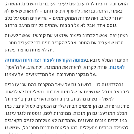
התערוכה, והניח לו לרעוב שם לעיני העוברים והשבים. המטרה,
כאמור, היתה, כנראה, לחשוף את ערוותם – להראות שאיש לא
יעזור לכלב, ואת ערוות המתקוממים – שזועקים חמס על כלב
גוסס אחד, אבל לא על רבבות שמתים כל יום מרעב ברחוב.
רעיון יפה. אפשר לכתוב סיפור שיזעזע את קוראיו. אפשר לעשות
סרט שמעביר את המסר. אבל להקריב חיים כדי להעביר מסר –
זה לא פחות מרצח. פשוט.
הסיפור המלא מובא ב
עצומה הקוראת לעצור רצח חיות המתחזה
לאמנות
. שווה לקרוא, לראות את התמונה, ולחשוב. על ה”אמן”,
על מבקרי התערוכה, על המזדעזעים, על עצמנו…
ובהזדמנות זו – לחשוב גם על שאר המקרים בהם אנו עוברים
ליד כאב וסבל, אנושיים או של חיות אחרות, ומצליחים לא לראות.
למשל – נשים מוזנות, בין בחוצות הערים ובין ב”יצירות”
פורנוגרפיות. גם הן פעמים רבות שלדים הנמקים למול עיננו, כמו
הכלב המורעב; גם הן מוכות, ממוכרות לסם, גוססות לנגד עיננו.
כמו ילדים מוכים ומעונים שהמדינה לא מצליחה לגייס תקציבים
להצילם מבתים מתעללים. כמו פליטים סודנים חסרי כל, שנטשנו