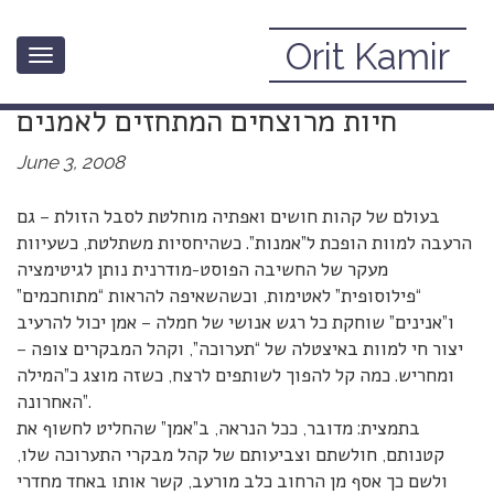
Orit Kamir
Toggle
דוגמת קצה לסכנת האטימות, או:להציל
navigation
חיות מרוצחים המתחזים לאמנים
June 3, 2008
בעולם של קהות חושים ואפתיה מוחלטת לסבל הזולת – גם
הרעבה למוות הופכת ל”אמנות”. כשהיחסיות משתלטת, כשעיוות
מעקר של החשיבה הפוסט-מודרנית נותן לגיטימציה
“פילוסופית” לאטימות, וכשהשאיפה להראות “מתוחכמים”
ו”אנינים” שוחקת כל רגש אנושי של חמלה – אמן יכול להרעיב
יצור חי למוות באיצטלה של “תערוכה”, וקהל המבקרים צופה –
ומחריש. כמה קל להפוך לשותפים לרצח, כשזה מוצג כ”המילה
האחרונה”.
בתמצית: מדובר, ככל הנראה, ב”אמן” שהחליט לחשוף את
קטנותם, חולשתם וצביעותם של קהל מבקרי התערוכה שלו,
ולשם כך אסף מן הרחוב כלב מורעב, קשר אותו באחד מחדרי