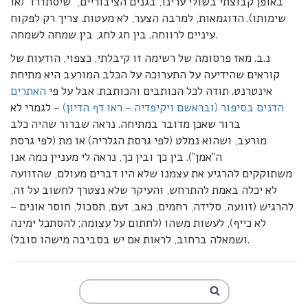
באופן קבוצתי בשולי ערינו, בגנים הציבוריים, “שיסתדרו” (או
שימותו). הדוגמאות, למרבה הצער, לא מעטות. צריך רק לפקוח
עיניים לרווחה. בין חג לחג, בין שמחה לשמחה.
נ.ב. מאז פרסומה של רשימה זו קיבלתי, כצפוי, הודעות של
קוראים שהידיעה על התערוכה על הכלב המורעב היא מתיחת
אינטרנט. תודה לכל הכותבים והכותבת. אבל על פי
האתרים
הדנים בסיפור (ובראשם ויקיפדיה – ראו דף הדיון)
– לגמרי לא
ברור שאכן מדובר במתיחה. נראה שברור שהיה כלב
מורעב, ושהוא נמלט (לפי גרסת הגלריה) או מת (לפי גרסת
ה”אמן”). בין כך ובין כך, נראה לי מעניין כמה אנו
משתוקקים להרגיע את עצמנו שלא היו דברים מעולם, שהזוועה
לא יכלה באמת להתרחש, והעיקר שלא נצטרך לחשוב על זה,
להרגיש (זוועה, סלידה, רחמים, כאב, זעם, תסכול, חוסר אונים –
לא כייף), לעשות משהו (לחתום על עצומה; להסתכל ימינה
ושמאלה ברחוב, לראות אם יש בסביבה מישהו סובל).