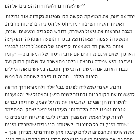
יש לאזרחים ולאזרחיות הפונים אליהם?
יחד עם זאת, את המועקה הקשה הזו מפיגות נקודות אור גדולות.
ראשית, השיח הציבורי מתייחס אל הסוגיה ברצינות מרבית,
מגנה נחרצות את ניצול השררה, ודורש הסברים ומעשים. שנית,
המשטרה עצמה יוצאת חוצץ כנגד התופעה הפסולה, ומוקיעה
אותה בלשון חד משמעית. קריאתו של המפכ”ל דנינו לבכירי
הארגון, שאם אינם מזדהים עם ערכי היסוד של המערכת — יקומו
ויעזבו, היא עמידה נחרצת ובלתי מתפשרת על שלטון החוק ועל
כבוד האדם. אם המשטרה תמשיך ותגבה במעשים את המילים
היפות הללו – תהיה זו סיבה לשמחה של ממש.
והנה, יש מי שמצליח לפגום בכל אלה ולהמציא דרך חדשה
להאשים את הקורבנות ולחזור לשיח הישן והפסול של “הטוענות
להטרדות הן שפיתו, שהביאו את זה על עצמן, שהדיחו גברים
טובים וטמנו להם מלכודות”. העיתונאי יואב יצחק, המתיימר
להיות קול האמת והמצפון, מכריז לגבי פרשיות הניצבים כי
“שוחד מיני; זה כל הסיפור”. לשיטתו, הניצבים שהטרידו מינית
את השוטרות הכפופות להם קיבלו מהן שוחד מיני. מכיוון שכך –
מסתבר שהשוטרות הציעו לניצבים הללו ונתנו להם שוחד מיני,