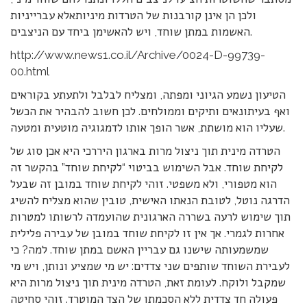
ולכן הן אינן קורבנות של הטרדות מיניותאלא עברייניות
האשמות במתן שוחד, ויש להאשימן ביחד עם הניצבים.
http://www.news1.co.il/Archive/0024-D-99739-
00.html
הטיעון נשמע הגיוני ומפתה, ומצליח לבלבל ולתעתע בקוראים
ואף בעיתונאים ותיקים וממולחים. לכן חשוב להבהיר את הכשל
שעליו הוא מושתת, אשר הופך אותו לדמגוגיה מוטעית ומטעה.
הטרדה מינית תוך ניצול מרות בארגון היררכי היא אכן סוג של
לקיחת שוחד. אבל השימוש בביטוי “לקיחת שוחד” בהקשר זה
הוא מטפורי, ולא משפטי. זוהי לקיחת שוחד במובן זה שבעל
הדרגה נוטל, לטובת הנאתו האישית, טובין שהוא מצליח להשיג
תוך שימוש לרעה בשררה הארגונית שהועמדה לרשותו למטרות
אחרות לגמרי. אך אין זו לקיחת שוחד במובן של עבירה פלילית
שמשמעותה שישנו גם עבריין האשם במתן שוחד. למה? כי
לעבירת השוחד שותפים שני צדדים: יש מי שמציע ונותן, ויש מי
שמקבל ולוקח. לעומת זאת, הטרדה מינית תוך ניצול מרות היא
פעולה חד צדדית ללא הסכמתו של הצד המוטרד. זוהי סחיטה