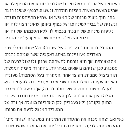
באיומים של טובת הנאה מינית שהבכיר סוחט את הכפוף לו; או
שהיא הצעת הצעות מיניות חוזרות ונשנות לכפיף שאינו רוצה
בהן, תוך ניצול מרותו של המציע; או שהיא התייחסות חוזרת
ונשנית של בכיר למיניותו של כפוף באופן שאינו רצוי לזה; או
נגיעות מיניות של הבכיר בכפוף לו, ללא הסכמתו של זה; או
ביזוי והשפלה מיניים של הכפוף על ידי הבכיר.
ההבדל ברור וחד: בעבירה של שוחד (כולל שוחד מיני), שני
הצדדים מעוניינים באינטראקציה אשר שניהם נהנים
מתוצאותיה, אך היא גורמת להשחתת ארגון ולניצול לרעה של
סמכות. לכן שניהם נושאים באחריות. בהטרדה מינית הנעשית
תוך ניצול סמכות, רק צד אחד (המטריד בעל הסמכות) מעוניין
באינטראקציה, ואילו הצד השני אינו מעוניין בה; לפעמים הוא
נכנע לה משום תחושה של חוסר ברירה, אך כניעה כזו איננה
מגלה רצון או הסכמה. לכן הצד המוטרד מינית מוגדר על ידי
החוק כקורבן ולא כעבריין. לכן האחריות מוטלת אך ורק על
המטריד המנצל לרעה את מרותו.
כשיואב יצחק מכנה את ההטרדות המיניות במשטרה “שוחד מיני”
הוא משתמש לרעה במטפורה כדי ליצור את הרושם שהשוטרות