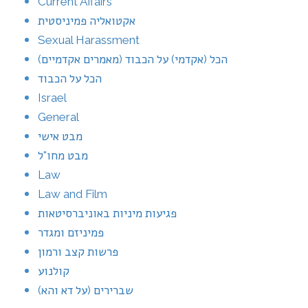
Current Affairs
אקטואליה פמיניסטית
Sexual Harassment
הכל (אקדמי) על הכבוד (מאמרים אקדמיים)
הכל על הכבוד
Israel
General
מבט אישי
מבט מחו"ל
Law
Law and Film
פגיעות מיניות באוניברסיטאות
פמיניזם ומגדר
פרשות קצב ורמון
קולנוע
שברירים (על דא והא)