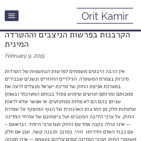
Orit Kamir
Toggle
יואב יצחק מניף את דגל האשמת
navigation
הקרבנות בפרשות הניצבים וההטרדה
המינית
February 9, 2015
אין הרבה היבטים משמחים לפרשות הנחשפות של הטרדות
מיניות בצמרת המשטרה. הגילויים החוזרים ונשנים שבכירים
במערכת אכיפת החוק של מדינת ישראל מנצלים לרעה את
סמכותם ומרותם ועושים שימוש פסול בכוחם המערכתי ובאמון
שניתן בהם הם לא פחות ממזעזעים. אי אפשר שלא לראות
שלפחות חלק מן התרבות הארגונית של הגוף המופקד על שמירת
החוק, על ערכי הליבה המוגנים ועל ביטחונם של אזרחי המדינה
— אינו עולה בקנה אחד עם החוק ועם ערכי היסוד, ובראשם –
עם כבוד האדם וחירותו. זוהי, כמובן, תובנה קשה, שכן אם חלק
משומרי החוק וערכי המדינה קמים עליהם בעצמם — איזו תקווה