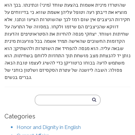
שהוטרדו מינית אשמות בהצעת שוחד (מיני) ונתינתו. בכך הוא
מוציא את דיבתן רעה וטופל עליהן אשמת שווא. כי בדיווחים על
חקירות הניצבים אין שום רמז לכך שהשוטרות הציעו ונתנו, אלא
דווקא שהניצבים הם שיזמו ולקחו. במסווה של התרעה על
שחיתות ושוחד, יצחקי מנסה להחיות את הסטראוטיפים והדעות
הקדומות החשוכים שהאישה תמיד אשמה בכל פורענות מינית
שבאה עליה. הוא מנסה להפחיד את השוטרות ולהשתיקן; הוא
נותן יד להנצחת מצב מושחת תוך התחזות ללוחם בשחיתות. הוא
משתמש לרעה בכוחו כרטוריקן כדי להשיג לעצמו טובת הנאה
פסולה: השבה ליושנה של עטרת הסקסיזם ושלטון כוחני של
גברים בנשים.
Categories
Honor and Dignity in English