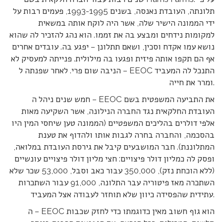
תלונתה, העובדת נאנסה, בשנים 1993-1995, פעמים רבות על
ידי הממונה הישיר שלה, אשר היה לוקח אותה במשאית
למקומות נידחים ומבצע בה את זממו. הוא נהג להזכיר לה שהוא
נושא עמו אקדח וסכין, ושאם תתלונן – יפגע בה. עובדים אחרים
אף הם תקפו אותה פיזית ופגעו בה מילולית. פנייתה למעסיק לא
הניבה שום פרי. לאחר שפנתה ל – EEOC התנכל לה המעביד
ומרר את חייה.
חמש שנים ניהל ה – EEOC את התביעה המשפטית בשם
העובדת החלקאית נגד החברה הנילונה, אשר השקיעה מאות
אלפי דולרים בהליכים המשפטיים (הממונה טען שיחסי המין היו
בהסכמה, והחברה בחרה לגבות אותו ולהדוף את טענת
המתלוננת). חבר המושבעים קיבל את גירסת העובדת במלואה,
ופסק לה כמליון דולר פיצויים: חצי מליון דולר פיצויים עונשיים
(ללא הוכחת נזק), 350,000 עבור כאב וסבל, 53,000 שכר שלא
השתכרה מאז פיטוריה עבר התלונה, 91,000 עבור השתכרות
עתידית שהפסידה כיוון שלא תוחזר לעבודה אצל המעביד.
ה – EEOC הוא גוף חשוב מאין כדוגמתו כדי לחזק שכבות