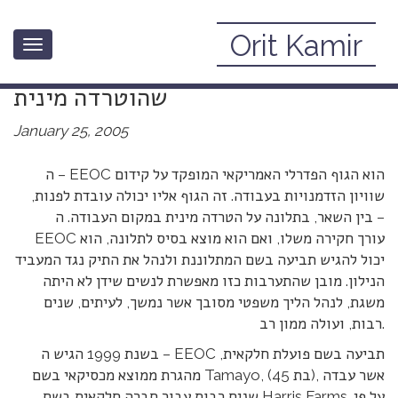
Orit Kamir
Toggle
כמליון דולר פיצוי לפועלת חקלאית
navigation
שהוטרדה מינית
January 25, 2005
ה – EEOC הוא הגוף הפדרלי האמריקאי המופקד על קידום
שוויון הזדמנויות בעבודה. זה הגוף אליו יכולה עובדת לפנות,
בין השאר, בתלונה על הטרדה מינית במקום העבודה. ה –
EEOC עורך חקירה משלו, ואם הוא מוצא בסיס לתלונה, הוא
יכול להגיש תביעה בשם המתלוננת ולנהל את התיק נגד המעביד
הנילון. מובן שהתערבות כזו מאפשרת לנשים שידן לא היתה
משגת, לנהל הליך משפטי מסובך אשר נמשך, לעיתים, שנים
רבות, ועולה ממון רב.
בשנת 1999 הגיש ה – EEOC תביעה בשם פועלת חלקאית,
מהגרת ממוצא מכסיקאי בשם Tamayo, (בת 45), אשר עבדה
שנים רבות עבור חברה חלקאית בשם Harris Farms. על פי