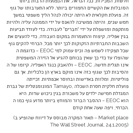
חלשות, המכילות, ככל הנראה, את הנפגעות הרבות ביותר
הסובלות את הקשיים החמורים ביותר. ללא התערבותו של גוף
זה, פועלת חקלאית לא היתה יכולה לנהל הליך משפטי במשך
חמש שנים, והיתה ממשיכה להאנס על ידי הממונה עליה ולהיות
מותקפת ומושפלת על ידי “חברים” לעבודה. כדי לעודד תביעות
בגין אפליה, קיפוח והתעמרות במקום העבודה, כדי להעצים את
השכבות החברתיות הזקוקות לכך יותר מכל, הכרחי להקים גוף
כדוגמת ה – EEOC שכל תפקידו לשמש פה וכיס עמוק למי
שהופלו עד כדי כך שאין בכוחם להגיע אל הזירה המשפטית
ולהאבק כנגד האפליה. קיומו של ה – EEOC אינו תגלית חדשה,
והסיבות לכך שגוף כזה אינו מוקם בארץ הן כלכליות, אך גם
פוליטיות, ומלוות באדישות ובחוסר אכפתיות. זכייתה
המונומנטלית של גברת Tamayo, פועלת חלקית חסרת השכלה
המגדלת חמישה ילדים על משכורת בגין ניכוש שדות, היא
ההסבר הברור והמוחץ ביותר מדוע גוף כמו ה – EEOC הוא
הכרחי, ויפה שעה אחת קודם.
(תאור המקרה מבוסס על דיווח שהופיע ב – Market place
The Wall Street Journal, 24.1.2005)