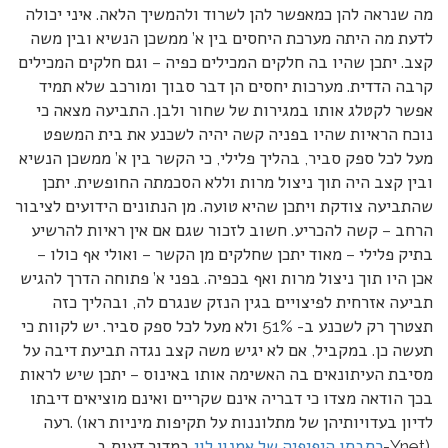
מה שנראה להן כמאפשר להן לשרוד ולהמשיך הלאה. איני יכולה
לדעת מה היתה מערכת היחסים בין א’ ממשכן הנשיא ובין משה
קצב. יתכן שהיו בה חלקים המכילים כפיה – וגם חלקים המכילים
קרבה הדדית. מערכות יחסים הן דבר סבוך ומורכב שלא תמיד
אפשר לקטלג אותו במגירות של שחור ולבן. התביעה מצאה כי
נוכח הראיות שהיו בפניה קשה יהיה לשכנע את בית המשפט
מעל לכל ספק סביר, בהליך פלילי, כי הקשר בין א’ ממשכן הנשיא
ובין קצב היה תוך ניצול מרות וללא הסכמתה החופשית. יתכן
שהתביעה צודקת ויתכן שהיא טועה. מן הנתונים הידועים לציבור
הרחב – קשה להכריע. חשוב לזכור שגם אם אין ראיות להרשיע
בתיק פלילי – מאוד יתכן שחלקים מן הקשר – ואולי אף כולו –
אכן היו תוך ניצול מרות ואף בכפיה. בפני א’ פתוחה הדרך להגיש
תביעה אזרחית לפיצויים בגין הנזק שנגרם לה, ובהליך כזה
תצטרך רק לשכנע ב- 51% ולא מעל לכל ספק סביר. יש לקוות כי
תעשה כן. במקביל, אם לא יגיש משה קצב נגדה תביעת דיבה על
מסיבת העיתונאים בה האשימה אותו באינוס – יתכן שיש לראות
בכך הודאה מצדו כי דבריה אינם שקריים ואינם מוציאים דיבתו
רעה. (לדיון בעדויותיהן של מתלוננות על תקיפות מיניות ראו
במדור דעות ב-Ynet).
כתבתו היפיפיה של אמנון לוי