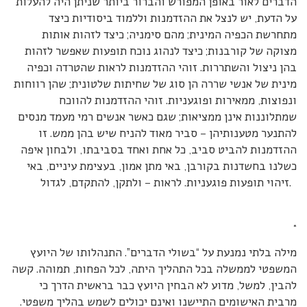
הדברים לאור באופן המפורש והברור ביותר שניתן היה להעלות
על הדעת, יש לנצל את ההזדמנות וללמוד ביסודיות כיצד
מתחרשת הכפיה המינית; מהם סימניה; כיצד לזהות אותות
מצוקה של קורבנות; כיצד לנהוג נוכח תופעות שאפשר לזהות
בהן ניצול והשתררות. זוהי ההזדמנות לראות שהטרדה וכפיה
מינית של אנשי שררה הן סוג של שחיתות שלטונית; שהן רווחות
ונפוצות, ממאירות ופוגעניות. זוהי ההזדמנות להווכח
שמתלוננות אינן ממציאות; שגם כאשר אנשים רמי מעמד מנסים
להתנער מטענותיהן – סביר מאוד להניח שיש בהן ממש. זו
ההזדמנות להביט סביב, כל אחת ואחד בסביבתו, ולבחון איפה
כשלנו בחשדנות בקורבן, באי מתן אמון, בעצימת עיניים, באי
זיהוי תופעות פוגעניות. לראות – ולתקן, להתקדם, לגדול.
*
מילה בלתי נמנעת על “בשולי הדברים”. התנהלותו של היועץ
המשפטי לממשלה בכל התהליך היתה, לכל הפחות, תמוהה. קשה
להבין, למשל, מדוע לא הבחין היועץ כבר בראשית הדרך כי
מרבית האישומים התיישנו ואינם יכולים לשמש בהליך משפטי.