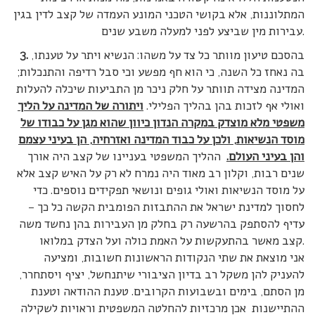
המתלוננות, אלא בקושי הטכני המונע העמדה של קצב לדין בגין
עבירות מין שביצע לפני למעלה משבע שנים.
בהסכם טיעון מוותר כל צד על משהו: הנשיא ויתר על טענתו,
3.
בה נאחז כל השנה, כי הוא חף מפשע וכי סבל רדיפה והתנכלות;
המדינה מצידה תוותר על חלק ניכר מן התביעות שיכלה להעלות
ואולי אף לזכות בהן בהליך הפלילי.
ויתורה של המדינה על הליך
משפטי מלא מוצדק במקרה הנדון כיוון שהוא מגן על כבודו של
מוסד הנשיאות, ולכן על כבוד המדינה ואזרחיה, הן בעיני עצמם
והן בעיני העולם.
ההליך המשפטי בעניינו של קצב היה אורך
שנים רבות, וקלון רב מאוד היה נמרח לא רק על האיש קצב אלא
על מוסד הנשיאות ואולי גופים ונושאי תפקידים נוספים. כדי
לחסוך למדינת ישראל את ההתבזות הפומבית הקשה כל כך –
עדיף להסתפק בהרשעה רק בחלק מן העבירות בהן נחשד משה
קצב מאשר בהתעקשות על האמת כולה ועל הצדק במלואו.
אני מוצאת את שתי הנקודות הראשונות חשובות, ומציעה
להעניק להן משקל רב בדיון הציבורי שיתנחשל, יציף ויסתחרר,
מן הסתם, בימים ובשבועות הקרובים. טענת ההודאה וטענת
ההתיישנות אכן מרכזיות להחלטה המשפטית וראויות לשקילה