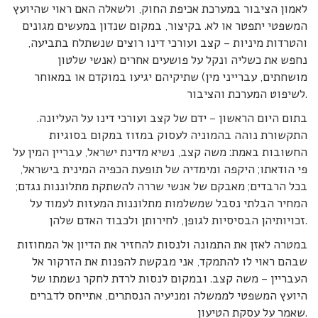
לאמון הציבור במערכת אכיפת החוק, ולשאלה האם ראוי שהיועץ
המשפטי יתפטר או לא. בקיצור, במקום שנדון במעשים מגונים
והטרדות מיניות – קצב ועורכי דינו רוצים שנשתלח בתביעה,
נחפש את כשליה ונקל על פושעים אחרים (אנשי שלטון
מושחתים, עברייני מין) שתיקיהם יגיעו במוקדם או במאוחר
לשיפוט המערכת והציבור.
בתום היום הראשון – ידם של קצב ועורכי דינו על העליונה.
התקשורת נוהה בהמוניה לעסוק במזוז במקום בסוגיות
החשובות באמת: משה קצב, נשיא מדינת ישראל, עבריין המין על
פי הודאתו; היקפה ומימדיה של תופעת הכפיה המינית בישראל,
בכל הרבדים; מאבקם של אנשי שררה להשתקת מתלוננות נגדם;
המחיר הבלתי נסבל שמשלמות מתלוננות המעזות לעמוד על
זכויותיהן הבסיסיות לגופן, לחירותן ולכבוד האדם שלהן.
במטרה לאזן את התמונה ולנסות להחזיר את הדיון אל המחוזות
שבהם ראוי לו להתמקד, אני מבקשת להפנות את הזרקור אל
העבריין – משה קצב. ובמקום לנסות לרדת לחקר נשמתו של
היועץ המשפטי לממשלה ומניעיה הנסתרים, אתייחס לדברים
שאמר על עסקת הטיעון.