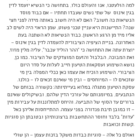
למה הולעטנו, אנו והעולם כולו, בתחושה כי הנשיא יועמד לדין
בגין אינוס של שתי נשים שעבדו תחתיו – אם כבוד מוסד
הנשיאות כה חשוב? האם לא היה חשוב באותה מידה לפני חצי
שנה? התיישנות היא עניין טכני פשוט, שמן הראוי היה לשים לב
אליו מיד מן הרגע הראשון. כבוד הנשיאות לא השתנה בעת
האחרונה. בניית הציפיה הציבורית להעמדה לדין בגין אינוס –
יוצרת עתה את התחושה כי “ההר הוליד עכבר”, עליה מלין מזוז,
ואת המבוכה, הבלבול והזעם המוצדקים של הציבור. כמו כן,
נושא השימוע ועסקאות הטיעון חייב לעלות על סדר היום
הציבורי. השימוע הוכיח את עצמו כאן ככלי המפלה בין מי
שזכאים לו – המיוחסים – ובין מי שאינם זכאים לו – כולנו.
עסקת הטיעון מתגלה במלוא בעייתיותה: כקשורה בכוחם של
הנתבעים, במיומנותם של עורכי הדין שלהם, ובשיקולים שאינם
ברורים עד הסוף של התביעה. והיחס למתלוננות על עבירות מין
– זו כמובן תיבת פנדורה בפני עצמה. ההתייחסות אליהן כאל
“עדות” בלבד וחוסר ההתחשבות ברצונותיהן ובטובתן הן סוגיות
קשות וכואבות.
ואולם כל אלה – סוגיות כבדות משקל בזכות עצמן – הן שולי