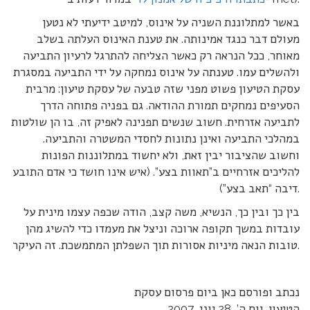
באשר למתלוננת השניה על אינוס, למיטב ידיעתי לא נטען
מעולם דבר כנגד אמינותה. את טענת האינוס העלתה בשלב
מאוחר, ככל הנראה רק כאשר הצליחה להתרגל לרעיון התביעה
ולהשלים עמו. טענתה על אינוס נמחקה על ידי התביעה במסגרת
עסקת הטיעון פשוט מפני שזה טבעה של עסקת טיעון: מרבית
הסעיפים נמחקים תמורת ההודאה. גם בפניה פתוחה הדרך
לתביעה אזרחית. חשוב שנשים תפנינה לאפיק זה, בו הן שולטות
במהלכי התביעה ואינן נתונות לחסדי המשטרה והתביעה.
וחשוב שהציבור יבין זאת, ולא יחשוד במתלוננות הפונות
להליכים אזרחיים ב”תאוות בצע”. (איש אינו חושד כי אדם התובע
דיבה “תאב בצע”).
בין כך ובין כך, הנשיא, משה קצב, הודה שכפה עצמו מינית על
עובדות במשך תקופה ארוכה וניצל את מעמדו כדי להשיג מהן
טובות הנאה מיניות אסורות תוך השפלתן המתמשכת. זה העיקר.
נכתב ופורסם כאן ביום פרסום עסקת
הטיעון, יום ה’, 28 יוני, 2007