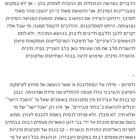
הדברים בפרשה הנוכחית. מן ההכרח לעסוק בהן – אך לא במקום
בעבריינות המינית. אני חוששת מאוד כי הן יהפכו מהר מאוד
למרכז, וידחקו הצידה את החשוב באמת: תופעת הפגיעה המינית,
נפוצותה, היחס למתלוננות, והדרכים להגמל ממנה. מי שכל אלה
יקרים ללבן וללבם חייבים לדבוק בנושא המרכזי, ולא לתת
לנושאים ה”רציניים” של תיפקוד הפרקליטות ועסקאות טיעון
להשכיח מלב את מה שעומד כאן בלב העניין: כפיה מינית
והטרדה מינית, שימוש לרעה בכוח ושחיתות שלטונית.
*
ולסיום – מילה על המתלוננת א’ אשר הוצאה אל מחוץ לעיסקת
הטיעון והציבור כולו מנסה להחליט מה מידת אמינותה. ובכן,
קרבנות על עבירות מין מתנהגות באופנים שעל פי “השכל הישר”
יכולים להראות כ”בלתי סבירים”. אך זהו רק “שכל ישר” של מי
שלא חוו, לא סבלו, ולא טרחו לנסות באמת להכנס לעורן. ממש
כשם שנשים מוכות על ידי בני זוגן נשארות פעמים רבות בבתיהן
למרות האלימות החוזרת ונשנית – קרבנות של תקיפות מיניות
נשארות פעמים רבות במקום העבודה, ונוהגות בכל רגע על פי