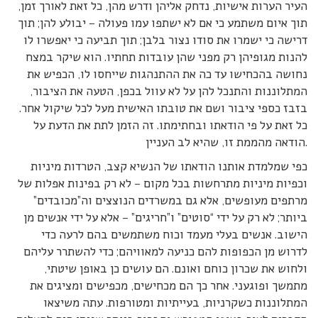
העיר הערות אישיות, נדחק אליהן ודרש מהן, כל זאת לאורך זמן,
תוך איום משתמע כי אם לא ישתפו עמו פעולה – יבולע להן; תוך
דרישה כי ישמרו את סודו נצור בלבן; תוך תביעה כי יאפשרו לו
להנות מגופיהן רק מפני שהן עובדות תחתיו. הוא שיקר במצח
נחושה בהכחישו עד כה את ההתנהגות שייחסו לו, הכפיש את
המתלוננות והתנכל להן על לא עוול בכפן, הטעה את הציבור,
בזבז כספי ציבור ושם את טובתו האישית מעל לכל שיקול אחר.
כל זאת על פי הודאתו ובחתימתו. זה הזמן לתת את הדעת על
הודאה מהממת זו, שהיא לב העניין.
כפי שמלמדת אותנו הודאתו של הנשיא קצב, הטרדות מיניות
וכפיות מיניות מתרחשות בכל מקום – לא רק בפינות אפלות של
מרתפים מעופשים, אלא גם במשרדים הנוצצים וה”מכובדים”
ביותר; לא רק על ידי “סוטים” ו”חריגים” – אלא על ידי אנשים מן
הישוב. אנשים בעלי מעמד וכוח משתמשים בהם לרעה כדי
לדרוש מן הכפופות להם כניעה למאוויהם; כדי להשתרר עליהם
ולחוש את שכרון כוחם ואונם. הם עושים כן באופן שיטתי,
מתמשך ופוגעני. אחר כך הם מכחישים, מכפישים ומציגים את
המתלוננות כשקרניות, בעייתיות ומטורפות. עתה משיצאו