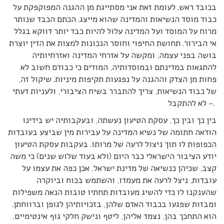
בכובד ראש. לעומת זאת אני מסתייגת מן ההגנה המפוקפקת על
כבוד מוסד הנשיאות והמדינה שהוא מייצג. הכתם הכבד שנותר
מרוח על המוסד ועל המדינה עלול להיות כבד יותר דווקא בגלל
אי הבירור. תחושת החיפוי וחוסר הנכונות למצות את הדין יוצרת
בושה בפני עצמה, ומקשה על אזרחי המדינה ואזרחיותיה
להתגאות במדינתם ובמוסדותיה, המודים כי כבודם חשוב לא
פחות מן הצדק וההגנה על נפגעות תקיפות מיניות. שיקול זה,
של כבוד הנשיאות, צריך להתברר בשיח הציבורי, ולעניות דעתי
– לא להתקבל.
בין כך ובין כך, עסקת הטיעון נעשתה, ובעקבותיה יש בידינו
הודאה חתומה של נשיא המדינה על עבירות מין שביצע בעובדות
הכפופות לו תוך ניצול לרעה של מרותו. בעקבות עסקת הטיעון
יודע הציבור הישראלי כבר היום (ולא בעוד שלוש שנים) כי משה
קצב, שכיהן כנשיאה של מדינת ישראל, אכן כפה את עצמו על
עובדות, ניצל לרעה את מעמדו, והשתמש בכוח וביוקרה
שהענקנו לו כדי להשיג מעובדות תחתיו טובות הנאה משפילות
ומבזות שפגעו בכבוד האדם שלהן, בזכויותיהן לגופן וברווחתן.
הוא התחכך בהן, נצמד אליהן, ליטף ונישק חלקי גוף אינטימיים,