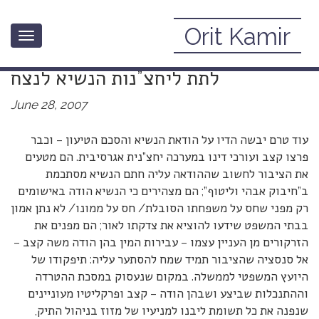
Orit Kamir
Toggle
על עסקת הטיעון עם הנשיא קצב – לא
navigation
לתת ליחצ”נות הנשיא לנצח
June 28, 2007
עוד טרם יבשה הדיו על הודאת הנשיא והסכם הטיעון – וכבר
פרצו קצב ועורכי דינו במערכה יחצ”נית אגרסיבית. הם מטעים
את הציבור לחשוב שההודאה עליה חתם הנשיא מסתכמת
ב”חיבוק אבהי וליטוף”; הם מצהירים כי הנשיא הודה באישומים
רק מפני שחס על משפחתו הסובלת/ חס על ממונו/ לא נתן אמון
בבתי המשפט שידעו להוציא את צדקתו לאור; הם מפנים את
הזרקורים מן העניין עצמו – עבירות המין בהן הודה משה קצב –
אל סנסציה שהציבור תמיד שמח להסתער עליה: תיפקודו של
היועץ המשפטי לממשלה. במקום שנעסוק במסכת ההטרדה
וההתנכלות שביצע ושבהן הודה – קצב ופרקליטיו מעוניינים
שנפנה את כל תשומת ליבנו למניעיו של מזוז בניהול התיק,