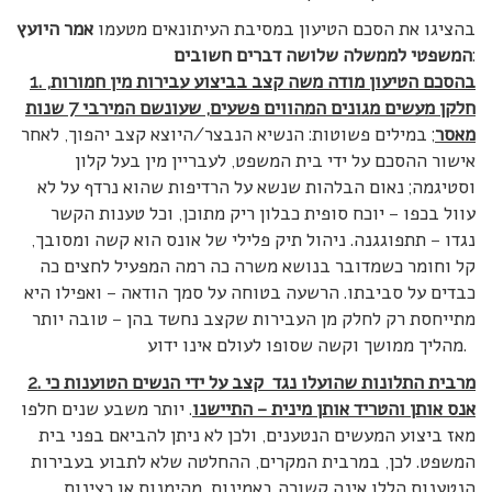
בהציגו את הסכם הטיעון במסיבת העיתונאים מטעמו
אמר היועץ
:
המשפטי לממשלה שלושה דברים חשובים
1. בהסכם הטיעון מודה משה קצב בביצוע עבירות מין חמורות,
חלקן מעשים מגונים המהווים פשעים, שעונשם המירבי 7 שנות
מאסר
; במילים פשוטות: הנשיא הנבצר/היוצא קצב יהפוך, לאחר
אישור ההסכם על ידי בית המשפט, לעבריין מין בעל קלון
וסטיגמה; נאום הבלהות שנשא על הרדיפות שהוא נרדף על לא
עוול בכפו – יוכח סופית כבלון ריק מתוכן, וכל טענות הקשר
נגדו – תתפוגגנה. ניהול תיק פלילי של אונס הוא קשה ומסובך,
קל וחומר כשמדובר בנושא משרה כה רמה המפעיל לחצים כה
כבדים על סביבתו. הרשעה בטוחה על סמך הודאה – ואפילו היא
מתייחסת רק לחלק מן העבירות שקצב נחשד בהן – טובה יותר
מהליך ממושך וקשה שסופו לעולם אינו ידוע.
2. מרבית התלונות שהועלו נגד קצב על ידי הנשים הטוענות כי
אנס אותן והטריד אותן מינית – התיישנו
. יותר משבע שנים חלפו
מאז ביצוע המעשים הנטענים, ולכן לא ניתן להביאם בפני בית
המשפט. לכן, במרבית המקרים, ההחלטה שלא לתבוע בעבירות
הנטענות הללו אינה קשורה באמינות, מהימנות או רצינות