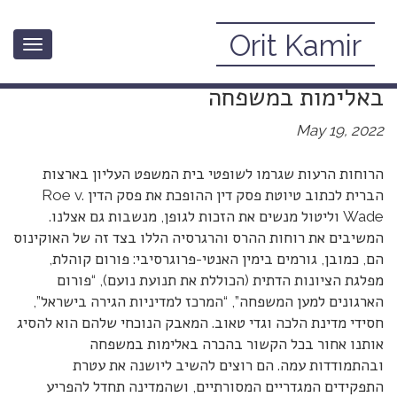
Orit Kamir
Toggle
הכוחות הרגרסיביים נגד המאבק
navigation
באלימות במשפחה
May 19, 2022
הרוחות הרעות שגרמו לשופטי בית המשפט העליון בארצות
הברית לכתוב טיוטת פסק דין ההופכת את פסק הדין Roe v.
Wade וליטול מנשים את הזכות לגופן, מנשבות גם אצלנו.
המשיבים את רוחות ההרס והרגרסיה הללו בצד זה של האוקינוס
הם, כמובן, גורמים בימין האנטי-פרוגרסיבי: פורום קוהלת,
מפלגת הציונות הדתית (הכוללת את תנועת נועם), “פורום
הארגונים למען המשפחה”, “המרכז למדיניות הגירה בישראל”,
חסידי מדינת הלכה וגדי טאוב. המאבק הנוכחי שלהם הוא להסיג
אותנו אחור בכל הקשור בהכרה באלימות במשפחה
ובהתמודדות עמה. הם רוצים להשיב ליושנה את עטרת
התפקידים המגדריים המסורתיים, ושהמדינה תחדל להפריע