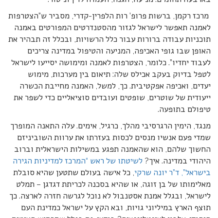
מרכז רקמן, ברשות פרופ’ רות הלפרין-קדרי, מסביר ש”הצטרפות
לאמנה תאפשר לישראל לגזור מהסטנדרטים המפורטים באמנה
תוכניות עבודה ברורות עבור כלל הרשויות, ובכלל זה תבהיר את
האופן שבו גופי האכיפה, המניעה והטיפול במדינה צריכים
לעבוד יחדיו”. כלומר, הצטרפות לאמנה ומימושה יסייעו לישראל
לטפל בדיוק בעקב אכילס שלה: תיאום בין מערכות, מימוש
יעדים, ואכיפה אפקטיבית. כך, למשל, האמנה מחייבת הכשרה
ייעודית של שוטרים, שופטים ועובדים סוציאליים כדי לשפר את
טיפולם בתופעה.
מנגד, הימין הרגרסיבי מהלך, כרגיל, אימים. עלה התאנה המופרך
שמדי פעם אנשיו מנסים לכסות בעזרתו את ערוות השוביניזם
החשוך שלהם, הוא שהאמנה תפגע במשילות הישראלית וברוב
היהודי במדינה. איך?
לשיטתו של ראש “המרכז למדיניות הגירה
בישראל”, ד”ר יונה שרקי
, כל אישה בעולם שתטען שהיא סובלת
מאלימותו של בן זוגה, או שהיא בסכנה לכריתת דגדגן – תמלט
לישראל, ובגלל אמנת אסטנבול לא נוכל לגרשה חזרה לארצה. כך
תוצף הארץ במיליוני גויות, ובא הקץ על ישראל כמדינת העם