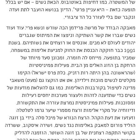
של המשטרה. כמו דחיפות באוטובוס. הכאת נשים – אם יש בכלל
תופעה כזאת – היא עניין פרטי”. הדיון בנושא הועבר לתת ועדה
ונקבר שם בלי לעורר כל הד ציבורי.
מאבקה הבודד של מרשה פרידמן הכה שורש ונשא פרי: עוד ועוד
נשים שברו את קשר השתיקה וניפצו את המיתוס שגברים
יהודים לעולם לא מכים, אונסים או רוצחים את נשותיהם. בשנת
1991 כבר חוקקה הכנסת את החוק למניעת אלימות במשפחה,
שמכיר בתופעה, מייחס לה חומרה, ומכונן סעד מיוחד של
הרחקת בן הזוג האלים מן הבית. פעילות פמיניסטיות
(שהראשונה בהן היתה רות רזניק, כלת פרס ישראל) הקימו
מקלטים לנשים מוכות וילדיהן. אט אט הוקצו גם (מעט) משאבי
מדינה לטיפול בקורבנות האלימות, כמו גם להעלאת מודעות של
נשים כדי שתדענה לזהות ולעצור מערכות יחסים רעילות
ומסוכנות. פעילות פמיניסטית נמרצת עוררה את התקשורת,
ודיווחיה על מקרי אלימות ורצח מסמרי שיער גרמו לטלטלה
וזעזעו את דעת הקהל. הרצח הנורא של מיכל סלה בידי בן זוגה
הוליד פורום למאבק באלימות נגד נשים, ושירה איסקוב, ששרדה
בקושי התקפה רצחנית של בן זוגה השוטר, הוזמנה להדליק