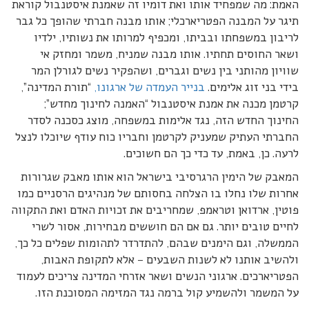
האמת: מה שמפחיד אותו ואת דומיו זה שאמנת איסטנבול קוראת
תיגר על המבנה הפטריארכלי; אותו מבנה חברתי שהופך כל גבר
לריבון במשפחתו ובביתו, ומכפיף למרותו את נשותיו, ילדיו
ושאר החוסים תחתיו. אותו מבנה שמניח, משמר ומחזק אי
שוויון מהותני בין נשים וגברים, ושהפקיר נשים לגורלן המר
בידי בני זוג אלימים.
בנייר העמדה של ארגונו,
“תורת המדינה”,
קרטמן מכנה את אמנת איסטנבול “האמנה לחינוך מחדש”;
החינוך החדש הזה, נגד אלימות במשפחה, מוצג כסכנה לסדר
החברתי העתיק שמעניק לקרטמן וחבריו כוח עודף שיוכלו לנצל
לרעה. כן, באמת, עד כדי כך הם חשוכים.
המאבק של הימין הרגרסיבי בישראל הוא אותו מאבק שגרורות
אחרות שלו נחלו בו הצלחה בחסותם של מנהיגים הרסניים כמו
פוטין, ארדואן וטראמפ, שמחריבים את זכויות האדם ואת התקווה
לחיים טובים יותר. גם אם הם חוששים מבחירות, אסור לשרי
הממשלה, וגם הימנים שבהם, להתדרדר לתהומות שפלים כל כך,
ולהשיב אותנו לא לשנות השבעים – אלא לתקופת האבות,
הפטריארכים. ארגוני הנשים ושאר אזרחי המדינה צריכים לעמוד
על המשמר ולהשמיע קול ברמה נגד המזימה המסוכנת הזו.