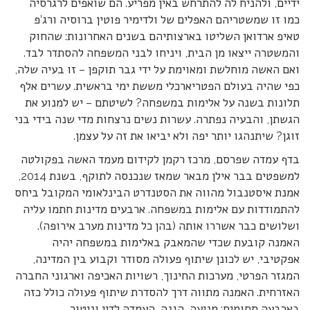
ידיים, ולהניח לה להתרחש באין מפריע. הם שואפים לרגרסיה
כמו זו שמשטריהם האפלים של ולדימיר פוטין ברוסיה ורג’פ
טאיפ ארדואן השליטו בארצותיהם בשנים האחרונות: שהחוק
והמשטרה ייצאו מן הבית, ויניחו לבני המשפחה להסתדר לבד.
ואם האשה מוחלשת ומאוימת על ידי גבר תוקפן – זו בעיה שלה,
כפי שהיה בעולם הפטריארכלי מששת ימי בראשית. עשרים אלף
תלונות בשנה על אלימות במשפחה? לשיטתם – יש למנוע את
הגשתן, והבעיה נפתרה. עשרות נשים נרצחות מדי שנה בידי בני
זוגן? שיתנהגו יותר יפה ולא יביאו את זה על עצמן.
בדף עמדה שפרסם, מרכז רקמן לקידום מעמד האשה בפקולטה
למשפטים בבר אילן מבאר שמאז שנכנסה לתוקף, בשנת 2014,
אמנת איסטנבול מהווה את הסטנדרט הבינלאומי המקובל ביחס
להתמודדות עם אלימות במשפחה. ארבעים מדינות חתמו עליה
ושלושים כבר אשררו אותה (בהן כל מדינות מערב אירופה).
האמנה קובעת שכדי שהמאבק באלימות במשפחה יהיה
אפקטיבי, יש לכונן שיתוף פעולה מסודר וקבוע בין המדינה,
המגזר הפרטי, מערכות החינוך, רשויות האכיפה וארגוני החברה
האזרחית. האמנה מתווה דרך להסדרת שיתוף פעולה כולל כזה
בארבעה תחומים: מניעה, הגנה, העמדה לדין וניטור.