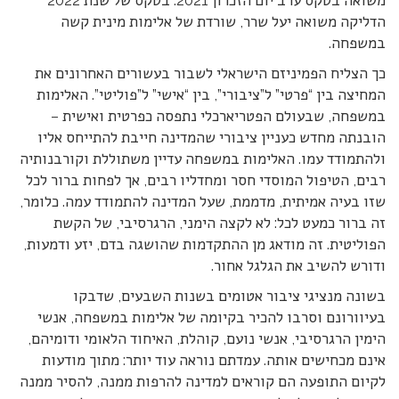
משואה בטקס ערב יום הזכרון 2021. בטקס של שנת 2022
הדליקה משואה יעל שרר, שורדת של אלימות מינית קשה
במשפחה.
כך הצליח הפמיניזם הישראלי לשבור בעשורים האחרונים את
המחיצה בין “פרטי” ל”ציבורי”, בין “אישי” ל”פוליטי”. האלימות
במשפחה, שבעולם הפטריארכלי נתפסה כפרטית ואישית –
הובנתה מחדש כעניין ציבורי שהמדינה חייבת להתייחס אליו
ולהתמודד עמו. האלימות במשפחה עדיין משתוללת וקורבנותיה
רבים, הטיפול המוסדי חסר ומחדליו רבים, אך לפחות ברור לכל
שזו בעיה אמיתית, מדממת, שעל המדינה להתמודד עמה. כלומר,
זה ברור כמעט לכל: לא לקצה הימני, הרגרסיבי, של הקשת
הפוליטית. זה מודאג מן ההתקדמות שהושגה בדם, יזע ודמעות,
ודורש להשיב את הגלגל אחור.
בשונה מנציגי ציבור אטומים בשנות השבעים, שדבקו
בעיוורונם וסרבו להכיר בקיומה של אלימות במשפחה, אנשי
הימין הרגרסיבי, אנשי נועם, קוהלת, האיחוד הלאומי ודומיהם,
אינם מכחישים אותה. עמדתם נוראה עוד יותר: מתוך מודעות
לקיום התופעה הם קוראים למדינה להרפות ממנה, להסיר ממנה