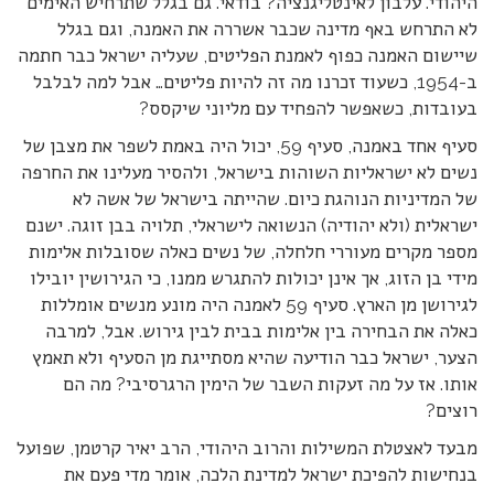
היהודי. עלבון לאינטליגנציה? בודאי. גם בגלל שתרחיש האימים
לא התרחש באף מדינה שכבר אשררה את האמנה, וגם בגלל
שיישום האמנה כפוף לאמנת הפליטים, שעליה ישראל כבר חתמה
ב-1954, כשעוד זכרנו מה זה להיות פליטים… אבל למה לבלבל
בעובדות, כשאפשר להפחיד עם מליוני שיקסס?
סעיף אחד באמנה, סעיף 59, יכול היה באמת לשפר את מצבן של
נשים לא ישראליות השוהות בישראל, ולהסיר מעלינו את החרפה
של המדיניות הנוהגת כיום. שהייתה בישראל של אשה לא
ישראלית (ולא יהודיה) הנשואה לישראלי, תלויה בבן זוגה. ישנם
מספר מקרים מעוררי חלחלה, של נשים כאלה שסובלות אלימות
מידי בן הזוג, אך אינן יכולות להתגרש ממנו, כי הגירושין יובילו
לגירושן מן הארץ. סעיף 59 לאמנה היה מונע מנשים אומללות
כאלה את הבחירה בין אלימות בבית לבין גירוש. אבל, למרבה
הצער, ישראל כבר הודיעה שהיא מסתייגת מן הסעיף ולא תאמץ
אותו. אז על מה זעקות השבר של הימין הרגרסיבי? מה הם
רוצים?
מבעד לאצטלת המשילות והרוב היהודי, הרב יאיר קרטמן, שפועל
בנחישות להפיכת ישראל למדינת הלכה, אומר מדי פעם את