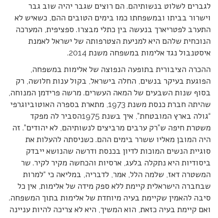
לגברים לשלוט בנשותיהם. הם רוצים שגבר יהיה שוב גבר
וישרור בביתו ובמשפחתו כמו בימים הטובים ההם, כשאיש לא
התערב לפטריארך בנעשה בין כתלי מבצרו. ספציפית, המערכה
הנוכחית שלהם היא למניעת הצטרפותה של ישראל לאמנת
איסטנבול נגד אלימות במשפחה משנת 2014.
ההכרה הציבורית בתופעה הנפוצה של אלימות במשפחה,
הפוגעת בעיקר בנשים, החלה בישראל, בקול ענות חלושה, רק
בסוף שנות השבעים של המאה העשרים. מרשה פרידמן המנוחה,
שהיתה חברת כנסת משנת 1973, מתארת בספרה האוטוביוגרפי
“גולה בארץ המובטחת”, איך בשנת 1975הסביר לה מפקד
משטרת חיפה ש”רק ערבים מרביצים לנשותיהם, לא יהודים”. זה
היה המובן מאליו ששרר בימים ההם. כשניסתה להעלות את
סוגיית הנשים המוכות לדיון בכנסת ודרשה שהנושא ייבדק
ביסודיות היא נתקלה בלעג, ארסיות והכחשה מקיר לקיר. שר
המשטרה דאז, שלמה הלל, אמר, לדבריה, במליאה כי “למרות
שבחברה הישראלית קיימת ללא ספק מידה של אלימות, אין כל
סיבה להאמין שקיימת בעיה מיוחדת של אלימות בתוך המשפחה.
ואם קיימת בעיה כזאת, הוא המשיך, היא לא צריכה להיות עניינה