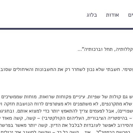
ם
אודות
בלוג
ת
וקללותיה, תחל וברכותיה"…
טימי. חשבתי שלא נכון לשחרר רק את החשבונות והאיחולים שסוב
ש גם קולות של שפיות. עיניים פקוחות שרואות. מוחות שממשיכים 
 שלא מתקרנפים, לא משתפנים ולא מצטרפים לרוח הנושבת חזקה וק
פויים), אבל לפעמים צריך להתאמץ יותר כדי למצוא אותם. ובחגיגה
– בהיסטריה הציבורית, העליהום הקולקטיבי) – קשה, קשה מאוד 
הסירוב לאפשר לעובדות לבלבל את הדיון. קשה יותר מאשר בפרשת
בפרשת הרמטכ"ל… אוי… קשה כל כך – שקשה לחשוב איך יכולים