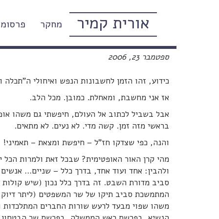
אורית קמיר
מחקר
פרסומי
שנה טובה – שניה של אופטימיו
ספטמבר 23, 2006
כידוע, זהו הזמן לחשבונות הנפש ואיחולי ה"תכלה 
אז אני מחשבת, ומאחלת. כמובן. מכל הלב.
אבל בשביל לכתוב אל העולם, חיפשתי גם משהו אופ
בראשי מזה זמן. קשה מדי. לא נעים. לא מתאים.
והנה, כפי שצדקו חז"ל – חיפשת ומצאת – תאמיני!
מהי קרן האור האופטימית? שבכל זאת ולמרות הכל י
ולהבין: אחד ועוד אחד, בדרך כלל – שניים… אנשים
סביב מדורת השבט. זה בדרך כלל נכון (שיש קולות ש
המתמשכת סביב תיקו של שר המשפטים (ליתר דיוק 
משהו שפוי מבעד לרעש שורות החברים המתלכדות ו
הנשיא, בפרשת ראש הממשלה, בפרשת שר הבטחון, 