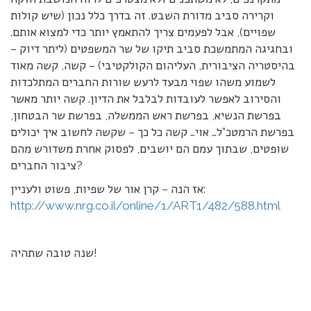
וקרירה סביב מדורת השבט. זה בדרך כלל נכון (שיש קולות
שפויים), אבל לפעמים צריך להתאמץ יותר כדי למצוא אותם.
ובחגיגה המתמשכת סביב תיקו של שר המשפטים (ליתר דיוק –
בהיסטריה הציבורית, העליהום הקולקטיבי) – קשה, קשה מאוד
לשמוע משהו שפוי מבעד לרעש שורות החברים המתלכדות
והסירוב לאפשר לעובדות לבלבל את הדיון. קשה יותר מאשר
בפרשת הנשיא, בפרשת ראש הממשלה, בפרשת שר הבטחון,
בפרשת הרמטכ”ל… אוי… קשה כל כך – שקשה לחשוב איך יכולים
שופטים, שבתוך עמם הם יושבים, לפסוק אחרת משדורש מהם
ציבור החברים?
אז הנה – קרן אור של שפיות, פשוט ולעניין:
http://www.nrg.co.il/online/1/ART1/482/588.html
שנה טובה שתהיה!