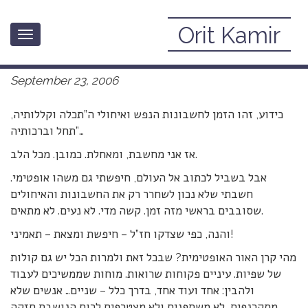
Orit Kamir
Toggle
שנה טובה – שניה של אופטימיות
navigation
September 23, 2006
כידוע, זהו הזמן לחשבונות הנפש ואיחולי ה”תכלה וקללותיה,
תחל וברכותיה”…
אז אני מחשבת, ומאחלת. כמובן. מכל הלב.
אבל בשביל לכתוב אל העולם, חיפשתי גם משהו אופטימי.
חשבתי שלא נכון לשחרר רק את החשבונות והאיחולים
שסובבים בראשי מזה זמן. קשה מדי. לא נעים. לא מתאים.
והנה, כפי שצדקו חז”ל – חיפשת ומצאת – תאמיני!
מהי קרן האור האופטימית? שבכל זאת ולמרות הכל יש גם קולות
של שפיות. עיניים פקוחות שרואות. מוחות שממשיכים לעבוד
ולהבין: אחד ועוד אחד, בדרך כלל – שניים… אנשים שלא
מתקרנפים, לא משתפנים ולא מצטרפים לרוח הנושבת חזקה