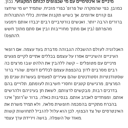
מיניים או אינטימיים עם מי שכפופים לכוחם המקצועי
. נכון,
כמובן, כפי שהמקרה של פרופ’ כפרי מוכיח, שתמיד יש מי שיחצו
גם קווים אדומים. אך כשיש תקנות אתיות, כללי ההתנהלות
ברורים הרבה יותר, ואנשים נורטיביים רבים יכבדו אותם וימנעו
מהפרתם (בין אם מתוך מחוייבות ובין אם סתם מתוך חשש
להתפס).
האנלוגיה לעולם ההשכלה הגבוהה מדברת בעד עצמה. אם רופאי
העיניים והשיניים אסרו על עצמם בכללים אתיים לקיים מגעים
מיניים עם מטופלים – קשה ללהבין את הלהט שבו מרצים כה
רבים מסרבים לדון בהכפפת עצמם לכללים דומים. שהרי ברור
שסטודנטיות וסטודנטים שהם צעירים לפעמים בעשרות שנים מן
המרצים, מרגישים קטנים וחסרי חשיבות לעומתם, תלויים בהם
בדרכים רבות, מבקשים לרצותם, לשאת חן בעיניהם ולהרשים
אותם, ומפחדים לאכזב אותם. בנסיבות כאלה, ברור ש”רומן” אינו
בהכרח מתקיים בהסכמה חופשית מלאה, ולא תמיד משרת את
האינטרסים של צד הכפוף. לכן הוא עלול להוביל לתחושות קשות
מאוד של השפלה, בושה וירידת ערך עצמי.