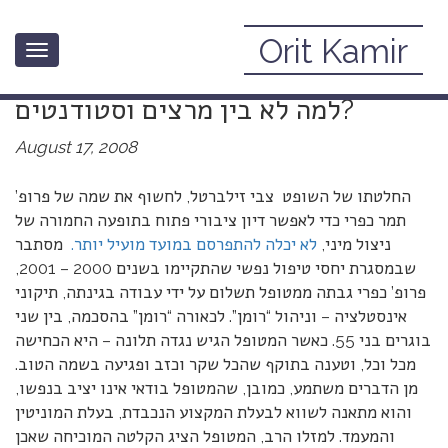
Orit Kamir
Toggle
אם יש אתיקה בין רופאים למטופלים –
navigation
למה לא בין מרצים וסטודנטים?
August 17, 2008
החלטתו של השופט צבי זילברטל, לחשוף את שמה של פרופ’
תמר כפרי כדי לאפשר דיון ציבורי פתוח בתופעה החמורה של
ניצול מיני,
לא יכלה להתפרסם במועד מועיל יותר.
מסתבר
שבמסגרת יחסי טיפול נפשי שהתקיימו בשנים 2000 – 2001,
פרופ’ כפרי גבתה ממטופל תשלום על ידי עבודה בגינתה, תיקוני
אינסטלציה – וניהול “רומן”. לכאורה “רומן” בהסכמה, בין שני
בוגרים בני 55. כאשר המטופל הגיש נגדה תלונה – היא הכחישה
מכל וכל, וטענה בתוקף שהכל שקר וכזב ופגיעה בשמה הטוב.
מן הדברים משתמע, כמובן, שהמטופל בודאי אינו יציב בנפשו,
והוא מתאנה לשווא לבעלת המקצוע הנכבדת, בעלת המוניטין
והמעמד. למזלו הרב, המטופל הציג הקלטה המוכיחה שאכן