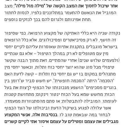
אחר שיכול לחסוך את המצב הקשה של “מילה מול מילה”
; מצב
המוביל את הנאשם להתעמר במתלוננים כלפיו, לנסות לחתור
תחת אמינותם ולגרום להם בכך לנזקים נוספים.
נקודה שניה היא כללי האתיקה של מקצוע הרפואה. כפי שסיפור
זה חושף, לא רק פסיכיאטרים ופסיכולוגים, אלא כלל הרופאים
בישראל מוגבלים בתקנות אתיות שאוסרות עליהם לקיים יחסי
מין עם מטופלים לא רק במהלך הטיפול – אלא גם שנתיים
(ולפעמים שלוש שנים) אחרי שהסתיים. זאת מתוך הבנה שקשר
טיפולי מכל סוג שהוא יוצר יחסי כוח ותלות, וכאשר יחסי מין
מתנהלים במקום בו יש גם יחסי כח ותלות – קשה לדעת האם
“הסכמה” היתה “הסכמה חופשית”. יש חשש סביר ש”רומן בין
בוגרים מסכימים” הושפע מנכונותו של הכפוף לרָצות את בעל
הכוח; מחשש שמא בעל הכוח ינטור וינקום; מתחושת קטנות
לעומתו, המובילה להתבטלות; או סתם מהסתנוורות ממעמדו,
אשר עלולה לפגוע בשיקול הדעת וביכולתו של הצד הכפוף
לבחור במה שבאמת טוב לו.
בנסיבות אלה, אנשי המקצוע
מגבילים את עצמם ומטילים על עצמם איסור אתי לקיים קשרים