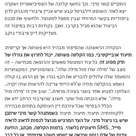
התקיים קשר מיני, וכך נחשף קלונה של הפסיכיאטרית ושקרה
יצא לאור. השופט זילברטל קבע שיש עניין ציבורי מובהק לדון
ביסודיות בקשר המיוחד שבין מטפל למטופל, ולחשוף את סכנת
הניצול שהוא מכיל בקרבו. ואכן, נקודות רבות בסיפור זה
מצדיקות דיון ציבורי נוקב.
הנקודה הראשונה שהסיפור מבהיר היא פשוטה אך קריטית:
תיעוד אובייקטיבי, כמו הקלטה פשוטה, יכול לחרוץ את גורלו של
תיק מסוג זה
. כל עוד המטופל מאשים והרופאה מכחישה – זה
מצב של “מילה שלו מול מילה שלה”, כשהמוניטין, המקצועיות
והמעמד שלה עלולים להכריע את הכף נגדו. אך מן הרגע בו קולה
נשמע בהקלטה מודה ש”לא הייתי צריכה להרשות שזה יקרה…
הצלחנו לפגוע אחד בשני בצורה פראית…”, שוב אין זו “מילה מול
מילה”, אלא הוכחה מול שקר. חשוב שהציבור הרחב ידע את
הכלל הבסיסי שכל עורכת דין העוסקת בתחום מבהירה
ללקוחותיה: תיעוד, תיעוד, תיעוד.
כשמתנהל קשר מיני שיתכן
שיש בו ניצול מיני, על הצד המרגיש מנוצל לנסות לדאוג לראיה
, מייל,
SMS
חיצונית כלשהי, בדמות הקלטה, מכתב, הודעת
עדות של אדם נוסף שיראה או ישמע משהו אינטימי, או כל דבר