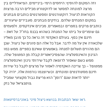
וזה המקום להוסיף: היחסים הימי-ביניימים, הפיאודליים בין
מרצה למונחה למסטר או לדוקטורט מכילים הרבה פרצות
הקוראות לניצול. דוקטורנטים ומסטרנטים כותבים מבחנים
במקום המנחים שלהם, בודקים מבחנים, מעבירים שיעורים,
כותבים פרקים בספרים ובמאמרים, מכינים אינדקסים, ולפעמים
גם שומרים על ביתו של המנחה כשהוא בכנס בחו”ל. על זאת –
חינם אין כסף. בעולם האקדמי זה נראה כל כך מובן מאליו
שלכאורה אין על מה לדבר. אבל כל אלה הם סוגים של ניצול, שכן
הם מהווים תשלום למנחה באמצעים שאינם כספיים. ממש כמו
הגינון והאינסטלציה שהפסיכיאטרית קבלה מן המטופל שלה.
ממש כשם שאסור לרופאה לקבל שירותי גינון ואינסטלציה
ממטופל – כך צריכה האקדמיה לאסור על מרצים לקבל כל שירות
חינם מסטודנטים ומונחים. וכשיופנמו נורמות אלה, יהיה קל
יותר לראות שגם “רומן” הוא פריצת גבול מקצועי שמכיל
פוטנציאל של נזק.
ראו שאר הכתבות בנושא ניצול מיני באוניברסיטאות.