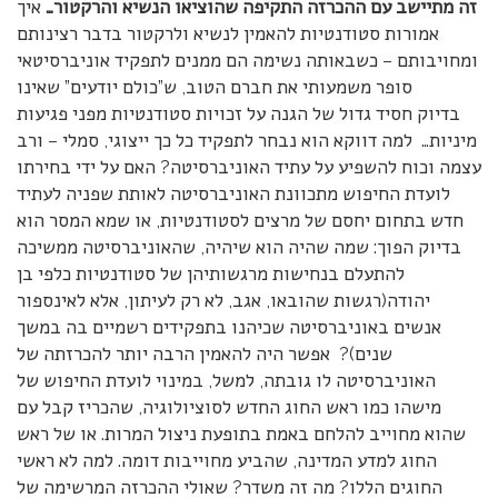
זה מתיישב עם ההכרזה התקיפה שהוציאו הנשיא והרקטור…
איך
אמורות סטודנטיות להאמין לנשיא ולרקטור בדבר רצינותם
ומחויבותם – כשבאותה נשימה הם ממנים לתפקיד אוניברסיטאי
סופר משמעותי את חברם הטוב, ש”כולם יודעים” שאינו
בדיוק חסיד גדול של הגנה על זכויות סטודנטיות מפני פגיעות
מיניות… למה דווקא הוא נבחר לתפקיד כל כך ייצוגי, סמלי – ורב
עצמה וכוח להשפיע על עתיד האוניברסיטה? האם על ידי בחירתו
לועדת החיפוש מתכוונת האוניברסיטה לאותת שפניה לעתיד
חדש בתחום יחסם של מרצים לסטודנטיות, או שמא המסר הוא
בדיוק הפוך: שמה שהיה הוא שיהיה, שהאוניברסיטה ממשיכה
להתעלם בנחישות מרגשותיהן של סטודנטיות כלפי בן
יהודה(רגשות שהובאו, אגב, לא רק לעיתון, אלא לאינספור
אנשים באוניברסיטה שכיהנו בתפקידים רשמיים בה במשך
שנים)? אפשר היה להאמין הרבה יותר להכרזתה של
האוניברסיטה לו גובתה, למשל, במינוי לועדת החיפוש של
מישהו כמו ראש החוג החדש לסוציולוגיה, שהכריז קבל עם
שהוא מחוייב להלחם באמת בתופעת ניצול המרות.
או של ראש
החוג למדע המדינה, שהביע מחוייבות דומה. למה לא ראשי
החוגים הללו? מה זה משדר? שאולי ההכרזה המרשימה של