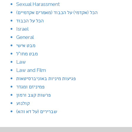
Sexual Harassment
הכל (אקדמי) על הכבוד (מאמרים אקדמיים)
הכל על הכבוד
Israel
General
מבט אישי
מבט מחו"ל
Law
Law and Film
פגיעות מיניות באוניברסיטאות
פמיניזם ומגדר
פרשות קצב ורמון
קולנוע
שברירים (על דא והא)