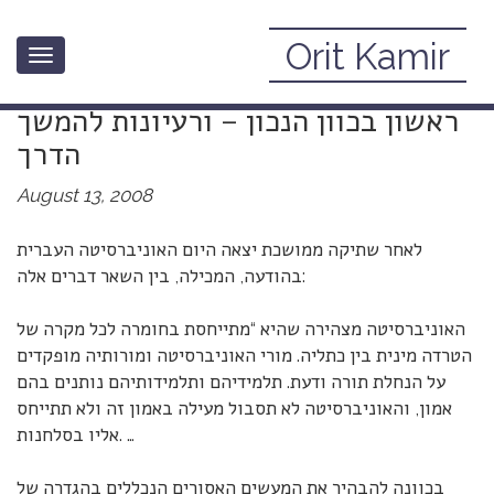
Orit Kamir
Toggle
ברכות לאוניברסיטה העברית על צעד
navigation
ראשון בכוון הנכון – ורעיונות להמשך
הדרך
August 13, 2008
לאחר שתיקה ממושכת יצאה היום האוניברסיטה העברית
בהודעה, המכילה, בין השאר דברים אלה:
האוניברסיטה מצהירה שהיא “מתייחסת בחומרה לכל מקרה של
הטרדה מינית בין כתליה. מורי האוניברסיטה ומורותיה מופקדים
על הנחלת תורה ודעת. תלמידיהם ותלמידותיהם נותנים בהם
אמון, והאוניברסיטה לא תסבול מעילה באמון זה ולא תתייחס
אליו בסלחנות. …
בכוונה להבהיר את המעשים האסורים הנכללים בהגדרה של