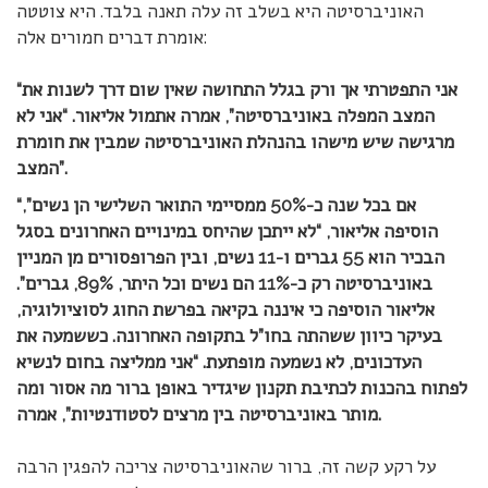
האוניברסיטה היא בשלב זה עלה תאנה בלבד. היא צוטטה
אומרת דברים חמורים אלה:
“אני התפטרתי אך ורק בגלל התחושה שאין שום דרך לשנות את
המצב המפלה באוניברסיטה”, אמרה אתמול אליאור. “אני לא
מרגישה שיש מישהו בהנהלת האוניברסיטה שמבין את חומרת
המצב”.
“אם בכל שנה כ-50% ממסיימי התואר השלישי הן נשים”,
הוסיפה אליאור, “לא ייתכן שהיחס במינויים האחרונים בסגל
הבכיר הוא 55 גברים ו-11 נשים, ובין הפרופסורים מן המניין
באוניברסיטה רק כ-11% הם נשים וכל היתר, 89%, גברים”.
אליאור הוסיפה כי איננה בקיאה בפרשת החוג לסוציולוגיה,
בעיקר כיוון ששהתה בחו”ל בתקופה האחרונה. כששמעה את
העדכונים, לא נשמעה מופתעת. “אני ממליצה בחום לנשיא
לפתוח בהכנות לכתיבת תקנון שיגדיר באופן ברור מה אסור ומה
מותר באוניברסיטה בין מרצים לסטודנטיות”, אמרה.
על רקע קשה זה, ברור שהאוניברסיטה צריכה להפגין הרבה