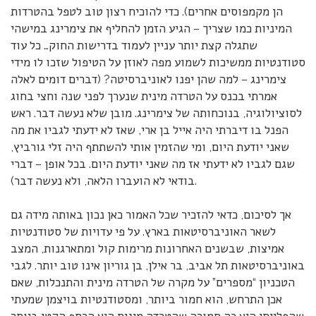
הן מקמפוסים אחרים). כדי להוכיח רצון טוב לטפל בהטרדות
המיניות כמו שצריך – הגיע הזמן להחליף את צימרינג במישהי
שתגלה קצת יותר עניין לעמוד בדרישות החוק… כל עוד
סטודנטיות ממשיכות לשמוע מפה לאוזן על הטיפול שזכו לו מידי
צימרינג – למה שהן יפנו לאוניברסיטה? (דברים דומים לאלה
אמרתי בכנס על הטרדה מינית שנערך לפני שנה וחצי בחוג
לסוציולוגיה, בנוכחותה של צימרינג. מובן שלא נעשה דבר. ראש
הפנל בו דיברתי היה אייל בן ארי, שאז לא ידעתי לגביו את מה
שאני יודעת היום, ומי שהזמין אותי להשתתף היה זלי גורביץ,
שגם לגביו לא ידעתי אז מה שאני יודעת היום. בכל אופן – דברי
בודאי לא הועברו הלאה, ולא נעשה דבר).
אך לסיכום, כדאי להזכיר שכל האמור כאן נכון באותה מידה גם
לשאר האוניברסיטאות בארץ. על פי עדויות של סטודנטיות
אמיצות, שבשנים האחרונות מרימות קול ומתארגנות, המצב
באוניברסיטאות תל אביב, בר אילן, בן גוריון אינו טוב יותר. לגבי
הטכניון “מספרים” על מקרה של הטרדה מינית והתנכלות, שאם
אכן התרחש, הוא חמור ביותר, ומסטודנטיות בויצמן שמעתי