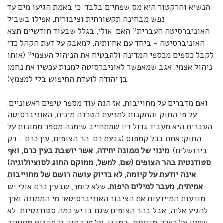
הנשיא והרקטור היא מס שפתיים בלבד, כי באמת הגיעו מים עד
נפש מבחינה תקשורתית וציבורית, אפילו בשביל
האוניברסיטה העברית? האם, אולי, בגלל שבעוד חודשיים תצא
האוניברסיטה – ביחד עם אחיותיה, למאבק על דעת הקהל כדי
לקבל כספים מכספי המדינה ולהבטיח את הניהול העצמי? (אותו
ניהול אצמי, אגב,שמאפשר לאוניברסיטה למנות עכשיו את נחמן
בן יהודה לועדת החיפוש בלי למצמץ).
ואם מדברים על מחוייבות, אז הנה עוד מספר טיפים ראשוניים.
על פי החוק והתקנות למניעת הטרדה מינית, האוניברסיטה
העברית היא מעביד גדול דיו שמתחייב שימנה מספר ממונות על
החוק: אחת בכל קמפוס (גבעת רם, הר הצופים, עין כרם – רק
בירושלים).
מינוי של ממונה יחידה, אשר יושבת בעין כרם, ואף
סטודנטית בהר הצופים (שם, למשל, ממוקם החוג לסוציולוגיה)
אינה יודעת על קיומה, לא בדיוק עושה רושם של מחוייבות
אמיתית, מעבר למילים היפות
. שלא לומר, שבעין כרם אולי יש
מודעות המיידעות את הציבור האוניברסיטאי מי הממונה ואיך
להגיע אליה, אבל בהר הצופים,שגם בו יש כמה סטודנטיות, לא
שמעו על כאלה מודעות… כמו כן, על פי החוק והתקנות מתחייב