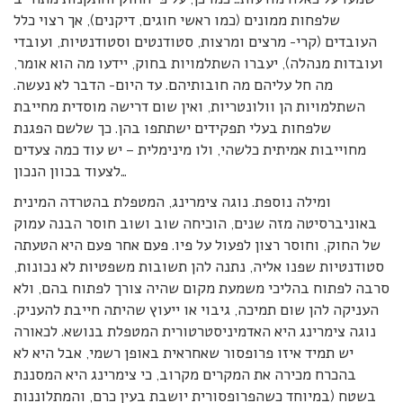
שלפחות ממונים (כמו ראשי חוגים, דיקנים), אך רצוי כלל
העובדים (קרי- מרצים ומרצות, סטודנטים וסטודנטיות, ועובדי
ועובדות מנהלה), יעברו השתלמויות בחוק, יידעו מה הוא אומר,
מה חל עליהם מה חובותיהם. עד היום- הדבר לא נעשה.
השתלמויות הן וולונטריות, ואין שום דרישה מוסדית מחייבת
שלפחות בעלי תפקידים ישתתפו בהן. כך שלשם הפגנת
מחוייבות אמיתית כלשהי, ולו מינימלית – יש עוד כמה צעדים
לצעוד בכוון הנכון…
ומילה נוספת. נוגה צימרינג, המטפלת בהטרדה המינית
באוניברסיטה מזה שנים, הוכיחה שוב ושוב חוסר הבנה עמוק
של החוק, וחוסר רצון לפעול על פיו. פעם אחר פעם היא הטעתה
סטודנטיות שפנו אליה, נתנה להן תשובות משפטיות לא נכונות,
סרבה לפתוח בהליכי משמעת מקום שהיה צורך לפתוח בהם, ולא
העניקה להן שום תמיכה, גיבוי או ייעוץ שהיתה חייבת להעניק.
נוגה צימרינג היא האדמיניסטרטורית המטפלת בנושא. לכאורה
יש תמיד איזו פרופסור שאחראית באופן רשמי, אבל היא לא
בהכרח מכירה את המקרים מקרוב, כי צימרינג היא המסננת
בשטח (במיוחד כשהפרופסורית יושבת בעין כרם, והמתלוננות