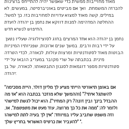
מאוד מחוייבות ממשית כדי שאפשר יהיה להתייחס ברצינות
להכרזה המשמחת. ואך אם מביטים באוניברסיטה, במעשים, לא
במילים, קשה מאוד למצוא עדויות למחויבות כזו. כך למשל:
ההחלטה המדהימה למנות דווקא את נחמן בן יהודה לועדת
החיפוש לנשיא חדש.
נחמן בן יהודה הוא אחד המרצים בחוג לסוציולוגיה שעליו נטען
על ידי רבות ורבים, במשך שנים ארוכות, שפניותיו המיניות
הבוטות מאוד לסטודנטיות ומרצות עולות, לכאורה, לכדי הטרדה
מינית. בכתבתה של שרי מקובר במעריב הובאו על ידי
סטודנטיות מספר דוגמאות לסגנון התבטאותו, לכאורה, של בן
יהודה:
“אם באופן תיאורטי הייתי מציע לך מליון דולר, היית מסכימה
להשתגל איתי?” [וההמשך שלא מוזכר בכתבה הוא “אז מה
ההבדל בינך ובין זונה? רק המחיר”]. הוא יכול לגשת למישהי
ולומר לה: “ממה את כל כך מרוצה, עוד מעט את מטפטפת”, או,
וזה משפט שחביב עליו במיוחד: “אין לך בעיה לתת למישהו
להעביר את כרטיס האשראי בחריץ שלך” “.