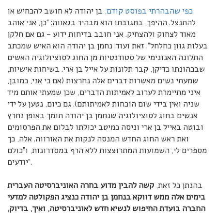
כפי שהבהרתי בפוסט קודם,
בן יהודה לא חושב להכחיש או
להתנצל. ההיפך, בתגובתו הוא מבהיר בגאווה: “כן, אני אוהב
מאוד לצחוק ולהצחיק. אני חובב בדיחות ידוע – גם אם חלקן
בעלות גוון כחלחל”. זאת ועוד: נחמן בן יהודה הוא האיש שמכתב
התלונה האנונימי של סטודנטיות מן החוג לסוציולוגיה האשים
שבכהונתו כדיקן, קבר תלונות על אייל בן ארי. בשיחות אישיות,
שמעתי נשים מאשרות דברים אלה נחרצות (אם כי אני, כמובן,
איני מתיימרת לערוב לאמיתות הדברים, שכן שמעתי אותם מיד
שניה ואין בידי שום הוכחות לאמיתותם). גם כיום, נטען על ידי
אנשים בחוג לסוציולוגיה שנחמן בן יהודה תומך באופן נחרץ
ובוטה באייל בן ארי וניסה כמיטב יכולתו לבלום את הפרסומים
ואת ראש החוג החדש המנסה לנקות את האורווה. אלה, כך
מספרים לי, השמועות המתרוצצות ללא הרף במסדרונות, ו”כולם
יודעים”.
בהנתן כל זאת,
קשה להבין מדוע בחרה האוניברסיטה העברית
בימים אלה ממש דווקא בנחמן בן יהודה כנציג הפקולטה למדעי
החברה בועדת החיפוש לנשיא חדש לאוניברסיטה, ואיך, בדיוק,