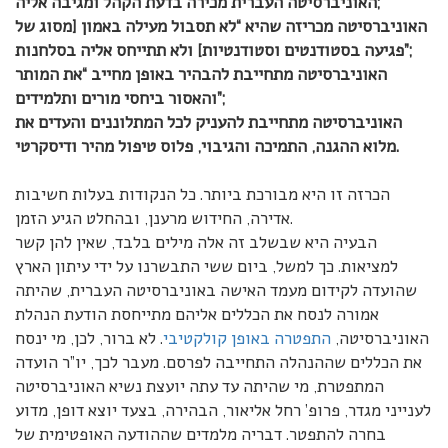
האוניברסיטה העברית מכירה בדעת הקהל ומגיבה אליה;
האוניברסיטה מכריזה שהיא “לא תסבול מעילה באמון [מסוג של
פגיעה בסטודנטים וסטודנטיות] ולא תתייחס אליה בסלחנות”;
האוניברסיטה מתחייבת להבהיר באופן מחייב “את המותר
והאסור ביחסי מורים ותלמידים”;
האוניברסיטה מתחייבת להעניק לכל המתלוננים והעדים את
מלוא ההגנה, התמיכה והגיבוי, פלוס טיפול מהיר ודיסקרטי.
הכרזה זו היא מבורכת ביותר. כל הנקודות בעלות חשיבות
אדירה, החידוש מרענן, ובהחלט הגיע הזמן.
הבעיה היא שבשלב זה אלה מילים בלבד, שאין להן קשר
למציאות. כך למשל, ביום ששי התבשרנו על ידי עיתון הארץ
שהועדה לקידום מעמד האישה באוניברסיטה העברית, שהיתה
אמורה לנסח את הכללים אליהם מתייחסת הודעת הנהלת
האוניברסיטה,
התפטרה באופן קולקטיבי
. לא ברור, לכן, מי ינסח
את הכללים שההנהלה התחייבה לפרסם. מעבר לכך, יו”ר הועדה
המתפטרת, מי שהיתה עד עתה יועצת נשיא האוניברסיטה
לענייני מגדר, פרופ’ רחל אליאור, הבהירה, בצעד יוצא דופן, מדוע
בחרה להתפטר. דבריה מלמדים שההודעה האופטימית של