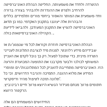
ההטרדה ולחדד את משמעותה, החליטה הנהלת האוניברסיטה
להרחיב ולפרט את ההגדרות ולהבהיר בצורה ברורה
וחד-משמעית את המותר והאסור ביחסי מורים ותלמידים. כללים
והבהרות אלה יעוגנו בתקנון האקדמי. כמו כן תדאג
האוניברסיטה להפיץ את התקנון המעודכן, ולהביאו לידיעת
הקהילה האוניברסיטאות כולה. …
הנהלת האוניברסיטה חוזרת וקוראת לכל מי שנפגע/ת או
שבידיהם מידע רלוונטי, לפנות מיד לנציבת התלונות לענייני
הטרדה מינית, כדי שתוכל לפעול. רק כך נוכל לקדם את העניין
המשותף לכולנו ולבער מקרבנו את התופעה המכוערת והרעה
הזו. האוניברסיטה מתחייבת להעניק לכל המתלוננות/ים ומוסרי
המידע את מלוא ההגנה, התמיכה והגיבוי הדרושים, וכי כל
תלונה תזכה לטיפול מהיר ודיסקרטי”.
חתומים פרופ’ מנחם מגידור הנשיא היוצא פרופ’ חיים רבינוביץ,
הרקטור היוצא.
החידושים המשמחים הם אלה: