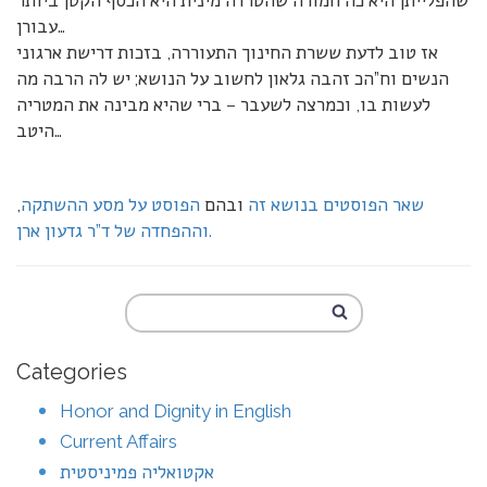
שהפלייתן היא כה חמורה שהטרדה מינית היא הכסף הקטן ביותר
עבורן…
אז טוב לדעת ששרת החינוך התעוררה, בזכות דרישת ארגוני
הנשים וח”הכ זהבה גלאון לחשוב על הנושא; יש לה הרבה מה
לעשות בו, וכמרצה לשעבר – ברי שהיא מבינה את המטריה
היטב…
שאר הפוסטים בנושא זה
ובהם
הפוסט על מסע ההשתקה
,
וההפחדה של ד”ר גדעון ארן.
Categories
Honor and Dignity in English
Current Affairs
אקטואליה פמיניסטית