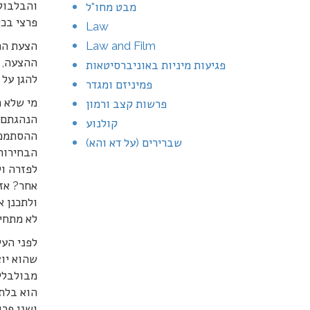
והבלבול 
מבט מחו"ל
פרצי בכי
Law
Law and Film
הצעת הח
ההצעה, ה
פגיעות מיניות באוניברסיטאות
להגן על 
פמיניזם ומגדר
מי שלא ה
פרשות קצב ורמון
הנהגתם; 
קולנוע
ההסתמכות
שברירים (על דא והא)
הבחירות
לפזרה ו
אחר? אז 
ולתכנן 
לא מתחיי
לפני הע
שהוא יוצ
מבולבלים
הוא בלתי
ושני פר