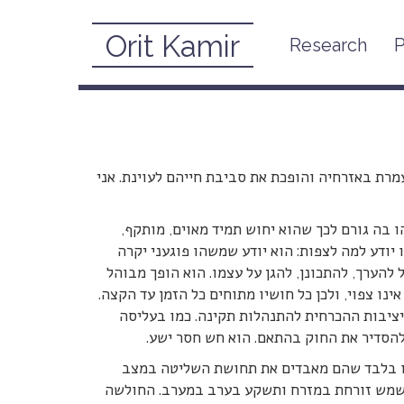
Orit Kamir
Research
P
ירות שנקבעו יוצרת סביבת
עמרת באזרחיה והופכת את סביבת חייהם לעוינת. אני
 בה גורם לכך שהוא יחוש תמיד מאוים, מותקף,
 יודע למה לצפות: הוא יודע שמשהו פוגעני יקרה
ול להערך, להתכונן, להגן על עצמו. הוא הופך מבוהל
נו צפוי, ולכן כל חושיו מתוחים כל הזמן עד הקצה.
יציבות ההכרחית להתנהלות תקינה. כמו בעליסה
ולהסדיר את החוק בהתאם. הוא חש חסר ישע.
 זו בלבד שהם מאבדים את תחושת השליטה במצב
השמש זורחת במזרח ותשקע בערב במערב. החולשה