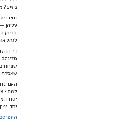
נשיב? מ
ומיד מת
עליהן — 
בדיוק המ
לנהל אות
וזו ההזד
מדינתם ל
שפיותינו
שאסרה הה
האם טוב 
לשתף אית
יסוד הממ
יחד, ימי
התפרסם בעי