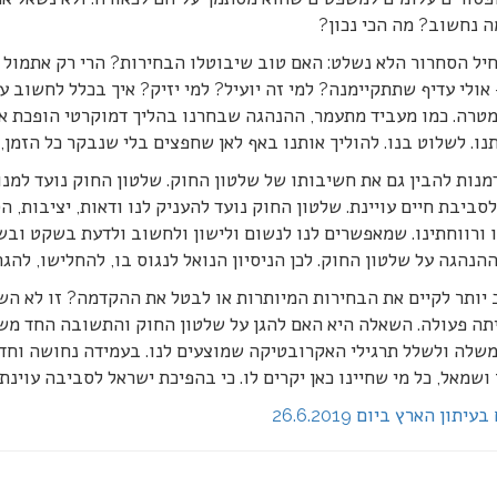
ה נחשוב? מה הכי נכון?
חיל הסחרור הלא נשלט: האם טוב שיבוטלו הבחירות? הרי רק אתמול 
אולי עדיף שתתקיימנה? למי זה יועיל? למי יזיק? איך בכלל לחשוב
טרה. כמו מעביד מתעמר, ההנהגה שבחרנו בהליך דמוקרטי הופכת אות
נו. לשלוט בנו. להוליך אותנו באף לאן שחפצים בלי שנבקר כל הזמן, 
מנות להבין גם את חשיבותו של שלטון החוק. שלטון החוק נועד למנ
סביבת חיים עויינת. שלטון החוק נועד להעניק לנו ודאות, יציבות, 
 ורווחתינו. שמאפשרים לנו לנשום ולישון ולחשוב ולדעת בשקט ובש
נהגה על שלטון החוק. לכן הניסיון הנואל לנגוס בו, להחלישו, להגחי
יותר לקיים את הבחירות המיותרות או לבטל את ההקדמה? זו לא הש
ה פעולה. השאלה היא האם להגן על שלטון החוק והתשובה החד משמעי
שלה ולשלל תרגילי האקרובטיקה שמוצעים לנו. בעמידה נחושה וחד מש
ן ושמאל, כל מי שחיינו כאן יקרים לו. כי בהפיכת ישראל לסביבה עוינ
תון הארץ ביום 26.6.2019