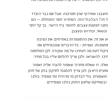
חשבנו שטירוף שהן תערכנה. אבל אם כבר הוכרז
 על זה? הבלבול הזה, הסחרור חסר התוחלת — הם
נו לפקעת עצבים. לחומר ביד היוצר. כך קל יותר
ונשאל, ונדרוש ונעצבן.
וע את זה: את ההתעמרות באזרחים; את הפיכת
הסתמכות, וצפיות – כל הדברים שמבטיחים את
יקול דעת מה דעתינו על מה שקורה. לכן המלחמה
כו, להשניאו. ולכן צריך להלחם עליו בכל מחיר.
אלה. זו שאלת סחרור שאסור להגרר אליה ואסור
ת היא כן. לכן צריך להתנגד לתיקון בזק של חוק
מעית, בלי לבדוק מי מרוויח ומי מפסיד. כולנו
ת ובשחיקת שלטון החוק כולנו מפסידים.