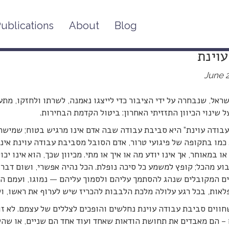
ublications
About
Blog
 מתעמרת ביושביה: ההצעה לבטל את הבח
עוינת
June 2
ראל, שנבחרה על ידי הציבור כדי לייצגו נאמנה, לשרתו ולחזקו, מת
 שינוי הכיוון התזזיתי האחרון: ביטול הקדמת הבחירות.
בודה עוינת” היא סביבת עבודה שבה אדם אינו מרגיש בטוח; שמישהו
כמו בתקופה של פיגועי טרור, אדם הסובל מסביבת עבודה עוינת אינו
ו במאוחר, אך אינו יודע מה או איך או מתי. מכיוון שכך, הוא אינו יכ
וע מהכל; קופץ למשמע כל סיכה נופלת. הכל נהיה אפשרי, ושום דבר אי
ים המקובלים שנהג להסתמך עליהם ולסמוך עליהם — נמוגו, ועמם ה
לאות, בכל רגע עלולה מלכת הלבבות להכריז שיש לערוף את ראשו, 
חווים סביבת עבודה עוינת נחלשים והופכים לצללים של עצמם. לא
 – הם מאבדים את תחושת הודאות שאחד ועוד אחד הם שניים, או ש