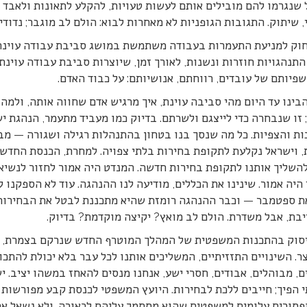
שנגרמו להם מובילים אותם לעשות טעויות, להקלע לתאונות ולאבד א
, שיתוק. התגובות הגופניות לא מאחרות לבוא: הולם לב מוגבר; נדודי
וק למניעת התעמרות בעבודה משתמשת במושג סביבת עבודה עוינת כ
תנהגויות חוזרות ונשנות, לאורך זמן, שיוצרות סביבת עבודה עוינת
שפיותם של עובדים, רווחתם, אנושיותם: על כבוד האדם.
בינו עד היום מהי סביבה עוינת, איך מרגיש אדם שחווה אותה, ולמה 
זו שנבחרה כדי לייצגם ולשרתם. בדיוק כמו מעביד מתעמר, הנהגת י
 והצפיות. כל מה שנסך בנו בטחון בהתנהלות רגילה ושגורה — מבוט
, וישראל נקלעת לתקופת בחירות בלתי צפויה. למחרת, הכנסת החדש
להשליך אותנו לתקופת בחירות חדשה. המנדט היה אמור לחזור לנשיא
היה אמור. שינינו את הכללים, מודיעה לנו ההנהגה. עוד לא הספקנו ל
את ספטמבר — וכבר ההנהגה רומזת שהיא מתכננת לבטל את הבחירות 
בת, אבל משדרת. הולם לב מואץ? יקיצה מוקדמת? בדיוק.
יסוק בהתכנות המשפטית של המהלך המוטרף החדש שנרקם בצמרת, 
ר. השינויים התזזיתיים, המשליכים אותנו לכל עבר בלא יכולת להתכו
, מבוהלים, אבודים, חסרי ישע, אנחנו מנסים להאחז במשהו יציב. יש
 הפיך; חייבים ללכת לבחירות. היועץ המשפטי לכנסת קבע מפורשות! 
ופסורים עלומים למשפטים שהוא מסתמך עליהם לכאורה. ולא נשאל את