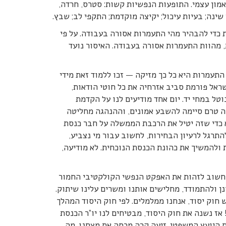
מון עצמי. התופעות הנפשיות קשות: סטרס, חרדה,
 שינה; בעיות עיכול; יקיצה מוקדמת; התקפי לב; שבץ.
די להבהיר מהי התעמרות אסורה בעבודה. על פי
, מהוות התעמרות אסורה בעבודה. האיסור נועד
התעמרות היא כל כך מזיקה — זכו ללמוד זאת מידי
שראל פורמת סביב אזרחיה את כל חוטי הודאות,
ל במחי יד. יום אחד מודיעים לנו על הקדמת
ה טרם סיימה להשבע אמונים, וההנהגה מחליטה
 כדי שזה יטיל את הרכבת הממשלה על חבר כנסת
התרגל לרעיון הבחירות, לחשוב עבור מי נצביע,
ולהמשיך את כהונת הכנסת הנוכחית. לא מודיעה,
חשוב לזהות את האפקט הנפשי הקולקטיבי החמור
נן ולהתמודד, מחלישים אותנו ומשרים עלינו שיתוק.
 חוק יסוד, אנחנו ממלמלים. לפי חוק היסוד המהלך
אז נשנה את חוק היסוד, מבטיחים לנו יו”ר הכנסת
 היועץ המשפטי. זיעה קרה מכסה את מצחנו. מה