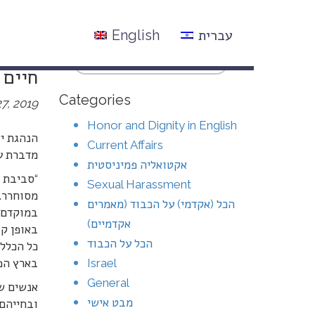
עברית
English
הנהגה
חיים 
Categories
7, 2019
Honor and Dignity in English
הנהגת יש
Current Affairs
מדברת על
אקטואליה פמיניסטית
“סביבת ע
Sexual Harassment
מסוחרר. 
הכל (אקדמי) על הכבוד (מאמרים
במוקדם א
אקדמיים)
באופן קב
הכל על הכבוד
כל הכלל
Israel
בארץ הפ
General
אנשים ש
מבט אישי
ובחייהם