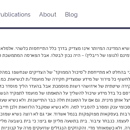
ublications
About
Blog
העם דורש שקיפות בבחירת נשיא/ה!
שיא המדינה המיותר אינו מצדיק בדרך כלל התייחסות כלשהי. אלמלא 
מינם (לגופו של ריבלין) – היה נכון לבטלו. אבל הפארסה המתמשכת 
ני בהחלט לא מתייחסת ל”סיכול הממוקד” של הצדיקים שנחשפו במהלך ה
חשוף כל פירור של מידע שמצדיק חקירה של מועמד/ת לנשיאות. כמוב
ירה שיטתית של איזושהי רשות מוסמכת; אבל בהעדר הליך מוסדר כזה 
סם כל בדל מידע שיכול להשליך על התאמתו של מועמד לתפקיד הנשיא.
צל אותן מינית, גם אם על הטענות חלה כבר התיישנות. ולא נשיא שעו
סכומי ענק ומסרב להסביר למה. ולא נשיא שמקבל הלוואות ולכן חיי
בות בעסקאות מפוקפקות בנמל אשדוד. אני גם לא רוצה נשיא שמוכרח
לעצמו, כנבחר ציבור, בית בתשעה מליון ₪ ביפו; כי בית בשבעה מליו
ה, ולא כשמאוחר מדי. והקוזקים הנגזלים שזועקים מרה על קנוניות ה