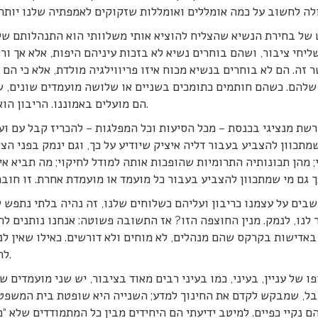
של בחירת הנשיא שהצליח להוציא אותי משלוותי הוא התנהלותם של
ליחי ציבור, ושהם בוחרים נשיא לא בזכות עיניהם היפות, אלא אך ורק
זה. הם לא בוחרים בנשיא מכוח איזו פריווילגיה מולדת, אלא כי הם ש
שלהם. כשהם חותמים כתומכים בשניים או שלושה מועמדים שונים, שו
הם מועלים באמוננו. הריבון הוא אנחנו, וזכותנו לדעת מה הם מתכוונים לעשות ולמה.
רשת מנציגי בכנסת – מכל הסיעות וכל המפלגות – להכריז קבל עם וע
מתכוון להצביע בעבור דליה איציק שיודיע על כך, וגם ינמק בפני ה
 מהן תכונותיה התרומיות שהופכות אותה למודל לחיקוי; מה תביא א
לנו, לנמק. מנין החוצפה הזו? אז התשובה פשוטה: אנחנו נותנים להם.
באדישות בקרקס שהם מנהלים, לא מוחים ולא דורשים. כאילו שאין לנו 
להתעורר ולדרוש: נא לגלות לנו, להסביר ולנמק. ועכשיו.
בל, שמבקש לקדם את החינוך למדע; השנייה היא שופטת בית המשפט 
ם נקיי כפיים. למיטב ידיעתי הם היחידים מבין כל המתמודדים שלא 