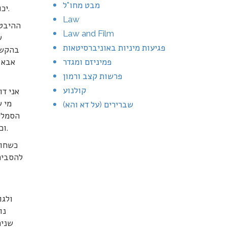
מבט מחו"ל
יכולה לחשוב על כמה אומללים ואומללות שזקוקים לאמפתיה שלנו יותר מנבחרי ציבור שבתיהם שווים תשעה מיליוני שקלים.
Law
ההיבט 
Law and Film
ש
פגיעות מיניות באוניברסיטאות
בהקשר 
פמיניזם ומגדר
אבא 
פרשות קצב ורמון
קולנוע
אני דו
מי ש
שברירים (על דא והא)
הסמלי;
וכך גם מי שמתכוון להצביע בעבור כל מועמד או מועמדת אחרת. זו חובתם של חברי הכנסת וזכותנו, שולחיהם, הריבון, לדעת.
להסביר 
נו
שניה