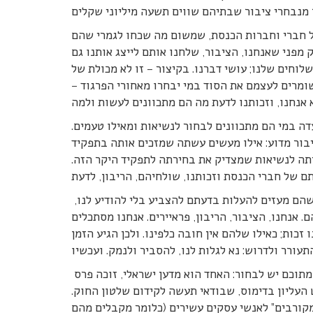
 חברי וחברות הכנסת, שמשום מה שכחו לגמרי שהם
 מפני שאנחנו, הציבור, שלחנו אותם לייצג אותנו גם
לוחים שלנו; עושי דברנו. בקיצור – זו לא מכולת של
מרים לעצמם את הסוד במי יבחרו מאחורי הפרגוד –
דה במי הם מתכוונים לבחור לנשיאות ומאילו טעמים.
ציבור מדוע: אילו מעשים עשתה שמזכים אותה בתפקיד
יתה לנשיאות שמצדיק את בחירתה לתפקיד היקר הזה.
כשחושבים על עצמנו כריבון ועליהם כשלוחים שלנו, זה נהיה בלתי נתפש שהם מעזים להעלות בדעתם להצביע בלי להודיע לנו,
 אנחנו, הציבור, הריבון, פראיירים. אנחנו מסתכלים
זכות; כאילו שלהם אין חובה כלפינו. ולכן הגיע הזמן
ולגופו של עניין, בעיני, כמו בעיני רבים מאוד בציבור, יש שני מועמדים שמתוכם יש לבחור: האחד הוא מדען ישראלי, זוכה פרס
העליון בדימוס, שבודאי תעשה לקידום שלטון החוק.
“מקורבים” לאנשי עסקים עשירים (כלומר מקבלים מהם