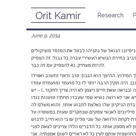
Orit Kamir
Research
P
June 9, 2014
ניסיונו הנואל של נתניהו לבטל את המוסד משיקולים
סביב בחירת הנשיא העשירי עברה כל גבול; זה הפסיק
להיות מצחיק. נא להפסיק עם זה כבר.
מירוץ. ההיפך הוא הנכון: טוב וראוי וחשוב ואפילו
ן, היה תקין הרבה יותר לו כל מועמד ומועמדת עמדו
(כנראה שאת חיים ויצמן לא היה צריך לחקור…) – יש
 אני לא רוצה נשיא שמי שעבדו תחתיו טוענות נגדו
בדת הניקיון שלו נאלצת לתבוע אותו, והוא משלם לה
ב מיליונים לאנשי עסקים שנחקרים שעות במשטרה על
 לקחת הלוואה של שני מליון ₪ כי הוא חייב לרכוש
ן לא מספק אותו. כל הדברים הללו צריכים לצאת לפני
חושפות אותם לעין כל לא ראויים לשום אמפתיה. אני