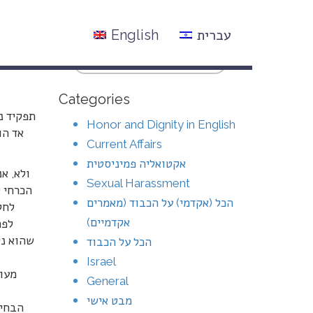
עברית
English
Categories
תפקיד נ
Honor and Dignity in English
אד הו
Current Affairs
אקטואליה פמיניסטית
ולא, א
Sexual Harassment
הכרחי ל
הכל (אקדמי) על הכבוד (מאמרים
לחק
אקדמיים)
לפר
שהוא ני
הכל על הכבוד
Israel
מעור
General
מבט אישי
הבחיר