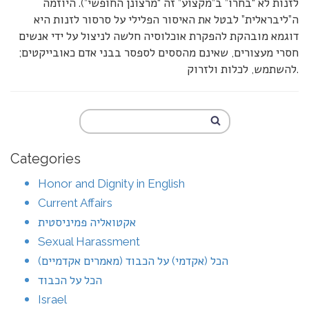
לזנות לא “בחרו” ב”מקצוע” זה “מרצונן החופשי”). היוזמה
ה”ליבראלית” לבטל את האיסור הפלילי על סרסור לזנות היא
דוגמא מובהקת להפקרת אוכלוסיה חלשה לניצול על ידי אנשים
חסרי מעצורים, שאינם מהססים לספסר בבני אדם כאובייקטים;
להשתמש, לכלות ולזרוק.
Categories
Honor and Dignity in English
Current Affairs
אקטואליה פמיניסטית
Sexual Harassment
הכל (אקדמי) על הכבוד (מאמרים אקדמיים)
הכל על הכבוד
Israel