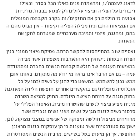
לדאוג לעצמה/ו, ומהעמדת פנים כאילו הכל בסדר, וכאילו
דיבורים על הפליה ופיצוי עלולים רק לפגוע בכבוד. מדיניות
צבועה זו הולמת רק את החזקים/ות בקרב הקבוצה המופלית.
אם המציאות החברתית מכילה הפליה וקיפוח – אין מנוס מהכרה
בהם, ומהגנה, פיצוי ותמיכה מערכתיים שמטרתם לתקן את
המעוות.
ואסיים שוב בהתייחסות להקשר הרחב. פסיקת פיצוי ממוני בגין
הפרת הבטחת נישואין היא התערבות משפטית אשר מכירה
במציאות העגומה של חולשת קבוצת הנשים בחברה ומתמודדת
עמה – גם אם הדבר אינו נראה מי יודע מה מתקדם. באותו אופן
ממש נכון להשתמש במשפט כדי להגן על נשים (כמו על כל
אוכלוסיה מופלית) גם בהקשרים אחרים. חופשת הלידה המעוגנת
בחוק מגנה על רווחת האישה היולדת. החוק למניעת הטרדה
מינית מציע פיצוי לנשים שהוטרדו מינית. האיסור הפלילי על
סרסור נשים לזנות מגן על נשים מפני נשים וגברים אשר
מרוויחים מניצול חולשה ומצוקה של אנשים במצבי מצוקה. (וכן,
ישנן גם סטודנטיות אשר טוענות כי הן עוסקות בזנות מרצונן
החופשי, אך הן מיעוט בטל בשישים; מרבית הנשים המסורסרות