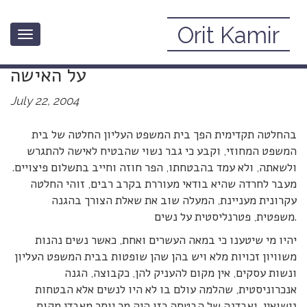
Orit Kamir
Toggle
הפרת הבטחת נישואין והגנת המשפט
navigation
על האישה
July 22, 2004
בהחלטה תקדימית הפך בית המשפט העליון החלטה של בית
המשפט המחוזי, וקבע כי גבר נשוי שהבטיח לאישה להתגרש
ולשאתה, ולא עמד בהבטחתו, הפר חוזה וחייב בתשלום פיצויים.
מעבר לחרדה שהיא בודאי מעוררת בקרב רבים, זוהי החלטה
עקרונית מעניינת, המעלה שוב את שאלת הצורך בהגנה
משפטית, פטרנליסטית על נשים.
יהיו מי שיטענו כי במאה העשרים ואחת, כאשר נשים נהנות
משוויון זכויות מלא ויש בהן שהן שופטות בבית המשפט העליון
ונשות עסקים, אין מקום להעניק להן, כקבוצה, הגנה
אנכרוניסטית, שהלמה עולם בו לא היו לנשים אלא הבטחות
נישואין, ואבדנה של הבטחה כזו היה מר יותר מאבדן מקום