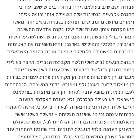
עבודה ושם טוב בעולמנו. יהיו בודאי רבים שיטענו עוד כי
ההגנה על נשים בנסיבות אלה משפילה אותן וכופה עליהן
דימויים מיושנים ומבישים, ופוגעת בזכויות נשים יותר מאשר
היא מקדמת אותן. טענות אלה יעלו בקנה אחד עם החשיבה
הנאו-ליברלית הפשטנית, האנכרוניסטית, שהשתלטה על השיח
הציבורי, הכלכלי והפוליטי בארצנו, והיא מאפיינת את האטימות
החברתית המשמידה כל חלקה שהיתה טובה בהוויה הישראלית.
קבוצת הנשים (בישראל) חלשה מקבוצת הגברים. הדבר בא לידי
ביטוי במגוון גדול של היבטים: נשים עניות לאין שיעור יותר
מגברים, הן משתכרות פחות, הן מקודמות פחות לעמדות בכירות,
הן מופלות לרעה באופן גלוי ומפורש בדיני המשפחה, הן נסחרות
לעבדות מינית כחפץ עובר לסוחר, הן אינן מיוצגות בפרלמנט
הישראלי, לא בעולם הכלכלה, ולא בעולם האקדמי. הטענה
הליבראלית, השוויונית והנאורה לכאורה כי על כל אישה להסתדר
בכוחות עצמה וכי מי שאיננה מצליחה – נכשלה כשלון אישי,
מתעלמת מן העובדות הברורות והגלויות לכל, ומשרתת עולם
המעניק העדפה בלתי מוגבלת לחזקים, כדי שיוכלו להתחזק עוד
יותר על חשבון החלשים (זוהי בכלל, כמדומה, הפילוסופיה