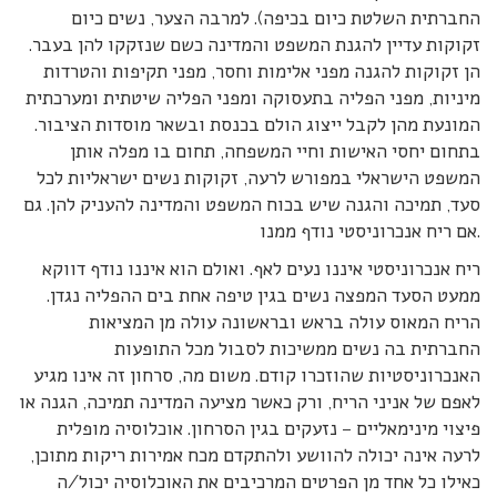
החברתית השלטת כיום בכיפה). למרבה הצער, נשים כיום
זקוקות עדיין להגנת המשפט והמדינה כשם שנזקקו להן בעבר.
הן זקוקות להגנה מפני אלימות וחסר, מפני תקיפות והטרדות
מיניות, מפני הפליה בתעסוקה ומפני הפליה שיטתית ומערכתית
המונעת מהן לקבל ייצוג הולם בכנסת ובשאר מוסדות הציבור.
בתחום יחסי האישות וחיי המשפחה, תחום בו מפלה אותן
המשפט הישראלי במפורש לרעה, זקוקות נשים ישראליות לכל
סעד, תמיכה והגנה שיש בכוח המשפט והמדינה להעניק להן. גם
אם ריח אנכרוניסטי נודף ממנו.
ריח אנכרוניסטי איננו נעים לאף. ואולם הוא איננו נודף דווקא
ממעט הסעד המפצה נשים בגין טיפה אחת בים ההפליה נגדן.
הריח המאוס עולה בראש ובראשונה עולה מן המציאות
החברתית בה נשים ממשיכות לסבול מכל התופעות
האנכרוניסטיות שהוזכרו קודם. משום מה, סרחון זה אינו מגיע
לאפם של אניני הריח, ורק כאשר מציעה המדינה תמיכה, הגנה או
פיצוי מינימאליים – נזעקים בגין הסרחון. אוכלוסיה מופלית
לרעה אינה יכולה להוושע ולהתקדם מכח אמירות ריקות מתוכן,
כאילו כל אחד מן הפרטים המרכיבים את האוכלוסיה יכול/ה