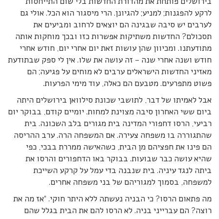
בירושלים פותחת את מהדורת החדשות בלי שום התייחסות
לרקע להפגנות; למניע; להגיונן. הרי מיסגור הוא הכל. אולי גם
לערבים יש סיבה שבגינה הם יוצאים לרחוב ומביעים את
תסכולם? החדשות משתיקות אפשרות כזו ובכך מוחקות אותה
מתודעתנו. ומכיוון שהן עושות זאת יום אחרי יום, חודש אחרי
חודש ושנה אחרי שנה – זה עושה את שלו. אין לי ספק שבתודעת
מאזיני החדשות הישראלים ערבים לא מוחים על פגיעה; הם
פשוט מתפרעים. מטבעם הם כאלה, עוד מימי הפרעות.
אבל לאמיתו של דבר, לתושבי שכונת סילוואן בירושלים היתה
ביום ששי האחרון סיבה מצוינת למחות. יומיים קודם, בבוקר יום
רביעי, הרסו דחפורי המדינה בית מגורים בלב השכונה. בית
שהתגוררה בו משפחה צעירה. אם המשפחה הרה. ערב ההריסה
הם פינו את חפציהם מן הבית, כשהאישה ממררת בבכי, כפי
שהיא עושה כבר שבועות. בבוקר באו הדחפורים והרסו את
ביתה לנגד עיניה. בית שנבנה בדי עמל על קרקע השייכת
למשפחה, בסמוך למגוריהם של בני משפחה אחרים.
מה פתאום הרסו? כי הבניה נעשתה ללא היתר חוקי. “אז מה את
רוצה? הם עברייני בניה. לא הרסו להם את הבית בגלל שהם