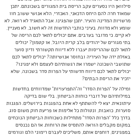
סילוואן היו נסערים עקב הריסת בית המגורים בשכונתם. יתכן
שמאוד חרה להם היחס הדכאני, האכזרי, הלא אנושי ששוב חוו
מרשויות המדינה והעיר. יתכן שהפגינו. אבל התאגיד לא רואה, לא
שומע ולא מדווח. בעיני כותבי החדשות זה לא חשוב, לא מעניין,
לא קיים. כי מדובר בערבים. אתם יכולים לתאר לכם הריסה של
בתי מגורים של יהודים בלב קרית היובל, או קטמון? יכולים
לתאר לכם שההריסות יעברו ללא דיווח תקשורתי ודיון סוער
באזלת ידה של העיריה ובחוסר אנושיותה? יכולים לתאר לכם
שתושבי השכונה ישמרו את רגשותיהם לעצמם ולא יפגינו?
יכולים לתאר לכם דיווח חדשותי על הפרות סדר בשכונה, שלא
יזכיר את הריסת הבתים?
ומילה על “הפרות הסדר” וה”התפרעויות” שמדווחים בחדשות
במילותיהם של דוברי כוחות הביטחון, בלי שום בדיקה
עיתונאית. יצא לי להשתתף לא אחת בהפגנות בירושלים. הפגנות
סוערות, כואבות, ונטולות כל אלימות או פריעת חוק משום סוג.
בדרך כלל “הפרות הסדר” מתחילות כשכוחות הביטחון הנוכחים
במקום מקבלים הוראה להתסיס את הרוחות. אז הם נכנסים
במפגינים, דוחפים אותם, משליכים לעברם רימוני הלם וגורמים