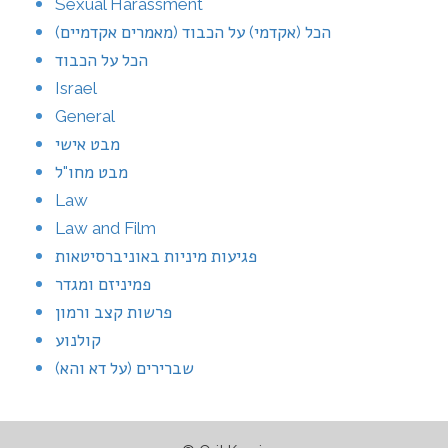
Sexual Harassment
הכל (אקדמי) על הכבוד (מאמרים אקדמיים)
הכל על הכבוד
Israel
General
מבט אישי
מבט מחו"ל
Law
Law and Film
פגיעות מיניות באוניברסיטאות
פמיניזם ומגדר
פרשות קצב ורמון
קולנוע
שברירים (על דא והא)