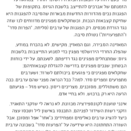
הזמנתם של אברכים להתייצב בלשכת הגיוס. בתקופות של
הפגנות נכים מהדורות החדשות מבארות שהסיבה להפגנות היא
שחיקת קצבאות הנכות, וכשחקלאים מפגינים מדווחים לנו שזה
נגד הורדת מכסים. רק הפגנות של ערבים (סליחה, “הפרות סדר”
ו”התפרעויות”) נטולת סיבה.
המאזינה הסבירה, וגם המאזין, מקישים, לא בהכרח במודע,
שהפלג החרדי הירושלמי מפגין כדי למנוע התייצבות בלשכות
גיוס; שמתנחלים מפגינים נגד רדיפתם, לטענתם, על ידי כוחות
הבטחון; שנכים מפגינים בדרישה להגדלת קצבאותיהם;
שחקלאים מפגינים כי פוגעים ביכולתם לשרוד; ושערבים
מתפרעים ומפרים סדר. למה? ככל הנראה מפני שהם ערבים. ככה
הם: משתוללים, מסוכנים, מצריכים ריסון. כשיש מזל – פגיעתם
הרעה היא רק ברכוש, ולא בחיי אדם.
אינני טוענת לקונספירציה מכוונת. לא נראה לי שזקני התאגיד,
וזקני רשות השידור לפניהם, התכנסו באישון ליל וטכסו עצה
כיצד להציג ערבים כאלימים ומפחידים; כ”אחר” אפל ומסוכן. אבל
השורה התחתונה היא שידיעה על “הפרעות סדר” בשכונה ערבית