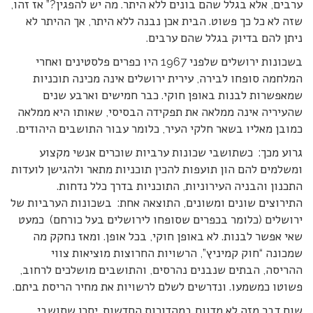
ערבים, אלא בגלל שהם בונים ללא היתר. מה יש להפגין?” אז זהו,
שזה לא כל כך פשוט. הבית אכן נבנה ללא היתר, אך ההיתר לא
ניתן להם בדיוק בגלל שהם ערבים.
בשכונות ירושלים שלפני 1967 היו כפרים פלסטינים ואחרי
המלחמה סופחו לבירה, עירית ירושלים אינה מכינה תוכניות
שמאפשרות לבנות באופן חוקי. כבר חמישים וארבע שנים
שהעיריה אינה ממלאה את תפקידה הבסיסי, שאותו היא ממלאה
כמובן מאליו בשאר חלקי העיר, כלומר עבור התושבים היהודים.
גרוע מכך: כשתושבי שכונות ערביות שוכרים אנשי מקצוע
ומשלמים להם הון תועפות להכין תוכניות מתאר ולהגישן לועדות
התכנון והבניה העירוניות, התוכניות בדרך כלל נדחות.
התירוצים שונים ומשונים, התוצאה אחת: בשכונות הערביות של
ירושלים (כלומר בכפרים שסופחו לירושלים בעל כורחם) כמעט
שאי אפשר לבנות. לא באופן חוקי, בכל אופן. ומאז נחקק מה
שמכונה “חוק קמיניץ”, הרשויות החרוצות מוציאות צווי
ההריסה, הבתים שנבנים נהרסים, והתושבים מושלכים לרחוב,
פשוטו כמשמעו. ונדרשים לשלם לרשויות את מחיר הריסת ביתם.
שום דבר מזה לא מדווח במהדורות החדשות. יתכן שתושבי