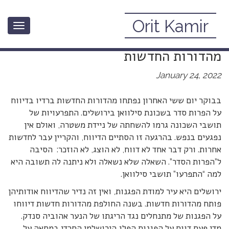
Orit Kamir
Toggle
“התפרעויות”: קשר השתיקה של
navigation
מהדורות החדשות
January 24, 2022
בבוקר יום ששי האחרון נפתחו מהדורות החדשות ברדיו בדיווח
על הפרות סדר בשכונת סילוואן בירושלים. התפרעויות של
תושבי השכונה גרמו להשחתה של ניידת משטרה, ואולם אין
נפגעים בנפש. בהרגעה זו הסתיים הדיווח, והקריין עבר לחדשות
אחרות. ורק דבר אחד לא דווח, לא הוצג, לא הוזכר: הסיבה
ל”הפרות הסדר”. השאלה שלא נשאלה ולא ניתנה לה תשובה היא
למה “התפרעו” תושבי סילוואן.
ירושלים היא עיר למודת הפגנות, ואין זה נדיר שהדיווח אודותיהן
פותח מהדורות חדשות. בשנה החולפת מהדורות חדשות דיווחו
על הפגנות של מתנחלים נגד הריגתו של הנער אהוביה סנדק.
מדי פעם דווח על הפגנות הפלג הירושלמי החרדי במחאה על