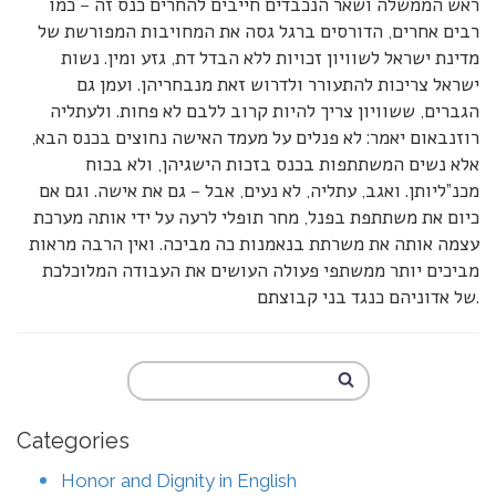
ראש הממשלה ושאר הנכבדים חייבים להחרים כנס זה – כמו
רבים אחרים, הדורסים ברגל גסה את המחויבות המפורשת של
מדינת ישראל לשוויון זכויות ללא הבדל דת, גזע ומין. נשות
ישראל צריכות להתעורר ולדרוש זאת מנבחריהן. ועמן גם
הגברים, ששוויון צריך להיות קרוב ללבם לא פחות. ולעתליה
רוזנבאום יאמר: לא פנלים על מעמד האישה נחוצים בכנס הבא,
אלא נשים המשתתפות בכנס בזכות הישגיהן, ולא בכוח
מכנ”ליותן. ואגב, עתליה, לא נעים, אבל – גם את אישה. וגם אם
כיום את משתתפת בפנל, מחר תופלי לרעה על ידי אותה מערכת
עצמה אותה את משרתת בנאמנות כה מביכה. ואין הרבה מראות
מביכים יותר ממשתפי פעולה העושים את העבודה המלוכלכת
של אדוניהם כנגד בני קבוצתם.
Categories
Honor and Dignity in English