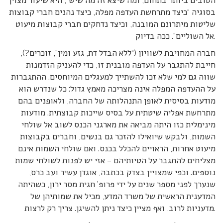
הטובים ביותר בתחום, ומה שיצא זה מה שיש”, היא שיעור מצוין
בסוגיה “כיצד מתרחשת העדפה מפלה, כיצד נהנים חברי קבוצות
שליטות מיתרונם המובנה, וכיצד נדחקים חברי קבוצות מיעוט
אל השוליים”. ככה בדיוק.
חברה המחויבת לשוויון (“ללא הבדל דת, גזע ומין”, זוכרים?),
חייבת להתגבר על העדפה מובנית זו, כדי להעניק הזדמנות
שווה גם למי שלא זכו להשתייך למעגלים המיוחסים. ההתגברות
על ההעדפה המפלה אינה מצריכה מאמץ גדול: כל שנדרש הוא
מודעות בסיסית לאופן התנהלותה של החברה, ולאופנים בהם
מתרחשת אפליה שיטתית על בסיס שייכות קבוצתית. מודעות
מינימלית כזו היתה מביאה את מארגני הכנס לשוב אל שולחי
השמות, ולבקש שיואילו להזכר גם בנשים, וחברים בקבוצות
מיעוט אחרות, הראויים להכלל בכנס. ואם שולחי השמות אינם
מצליחים להתגבר על הטיותיהם – אזי יש לפנות לשולחי שמות
נוספים. וכפי שמצויין בצדק בכתבה, אוגדן עשיר ועב כרס,
שנערך לפני מספר שנים על ידי פרופ’ חגית מסר ירון, כשהיתה
המדענית הראשית של משרד המדע, מכיל את שמותיהן של
מדעניות לרוב, ואף מציין כיצד ניתן להשיגן. צריך רק לרצות.