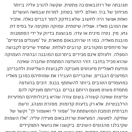
תגובתה של רוזנבאום כה פתטית, שקשה להגיב עליה ביותר
מגיחוך של בוז. ואולם, ליתר בטחון, למרות שבמאה העשרים
ואחת אפשר היה לחשוב שלא נזדקק לומר דברים כאלה, אזכיר
את המובן מאליו. אפליה שיטתית, עמוקה ומקיפה על בסיס דת,
גזע, מין, נטיה מינית או עדה, מבוצעת בדיוק על ידי הסתמכות
מובנת מאליה, כמו זו שרוזנבאום מתארת, על “מעגלים פנימיים”
של מיוחסים ומקורבים, קרובים לצלחת, שתמיד שייכים לקבוצה
המפלה, ולעולם אינם מכירים ביתרונם המובנה ובהטיה העמוקה
שהוא מכיל בחובו. זוהי ההעדפה המתמדת שחברה שאינה
מודעת לאפליית מיעוטים מעניקה לקבוצות השליטות ולחבריהן.
המדענים הגברים, שחבריהם העבירו את שמותיהם כמובן מאליו
כמועמדים הטובים ביותר להשתתף בכנס, זוכים בהעדפה
מתמדת פשוט מעצם היותם גברים. גבריותם מעניקה להם
עדיפות שאינה קשורה בשום צורה שהיא ביכולותיהם המדעיות
הרלבנטיות, אלא רק בדעות קדומות, מסורת ומנהג, ורשת
חברתית תומכת המושתתת על “שמור לי ואשמור לך” וקשר של
שתיקה. למעשה, המציאות שרוזנבאום מעידה עליה: “אלו השמות
שקיבלנו מהגופים השונים. ביקשנו את נושאי התפקידים