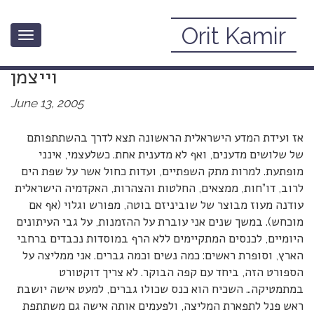
Orit Kamir
Toggle
ועידת המדענים (ולא מדעניות) במכון
navigation
וייצמן
June 13, 2005
אז ועידת המדע הישראלית הראשונה תצא לדרך בהשתתפותם
של שלושים מדענים, ואף לא מדענית אחת. כשלעצמי, אינני
מופתעת. למרות מתק השפתיים, ועדות כחול אשר על שפת הים
לרוב, דו”חות, ממצאים, החלטות והצהרות, האקדמיה הישראלית
עודנה מעוז מבוצר של שוביניזם בוטה, מפורש וגלוי (אף אם
מוכחש). במשך שנים אני עוברת על ההזמנות, על גבי העיתונים
היומיים, לכנסים המתקיימים ללא הרף במוסדות נכבדים ברחבי
הארץ, וסופרת ראשים: כמה נשים וכמה גברים. אני ממליצה על
הספורט הזה, ביחד עם קפה הבוקר. לא צריך דוקטורט
במתמטיקה… השכיח הוא כנס שכולו גברים, למעט אישה יושבת
ראש פנל לתפארת המליצה, ולפעמים אותה אישה גם משתתפת