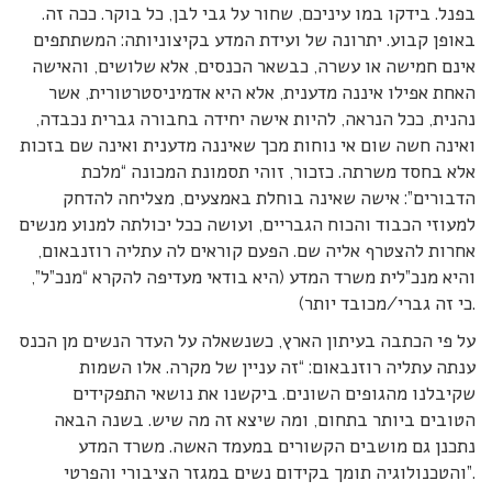
בפנל. בידקו במו עיניכם, שחור על גבי לבן, כל בוקר. ככה זה.
באופן קבוע. יתרונה של ועידת המדע בקיצוניותה: המשתתפים
אינם חמישה או עשרה, כבשאר הכנסים, אלא שלושים, והאישה
האחת אפילו איננה מדענית, אלא היא אדמיניסטרטורית, אשר
נהנית, ככל הנראה, להיות אישה יחידה בחבורה גברית נכבדה,
ואינה חשה שום אי נוחות מכך שאיננה מדענית ואינה שם בזכות
אלא בחסד משרתה. כזכור, זוהי תסמונת המכונה “מלכת
הדבורים”: אישה שאינה בוחלת באמצעים, מצליחה להדחק
למעוזי הכבוד והכוח הגבריים, ועושה ככל יכולתה למנוע מנשים
אחרות להצטרף אליה שם. הפעם קוראים לה עתליה רוזנבאום,
והיא מנכ”לית משרד המדע (היא בודאי מעדיפה להקרא “מנכ”ל”,
כי זה גברי/מכובד יותר).
על פי הכתבה בעיתון הארץ, כשנשאלה על העדר הנשים מן הכנס
ענתה עתליה רוזנבאום: “זה עניין של מקרה. אלו השמות
שקיבלנו מהגופים השונים. ביקשנו את נושאי התפקידים
הטובים ביותר בתחום, ומה שיצא זה מה שיש. בשנה הבאה
נתכנן גם מושבים הקשורים במעמד האשה. משרד המדע
והטכנולוגיה תומך בקידום נשים במגזר הציבורי והפרטי”.