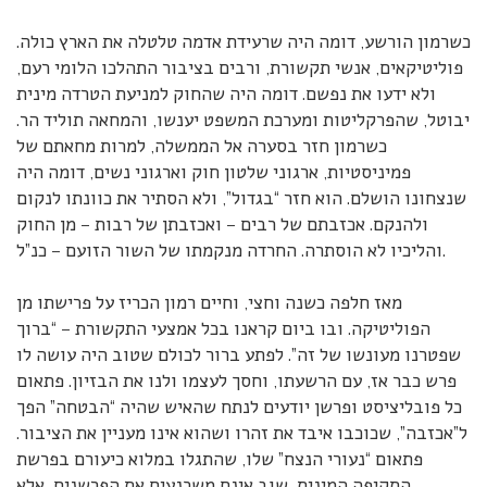
כשרמון הורשע, דומה היה שרעידת אדמה טלטלה את הארץ כולה.
פוליטיקאים, אנשי תקשורת, ורבים בציבור התהלכו הלומי רעם,
ולא ידעו את נפשם. דומה היה שהחוק למניעת הטרדה מינית
יבוטל, שהפרקליטות ומערכת המשפט יענשו, והמחאה תוליד הר.
כשרמון חזר בסערה אל הממשלה, למרות מחאתם של
פמיניסטיות, ארגוני שלטון חוק וארגוני נשים, דומה היה
שנצחונו הושלם. הוא חזר “בגדול”, ולא הסתיר את כוונתו לנקום
ולהנקם. אכזבתם של רבים – ואכזבתן של רבות – מן החוק
והליכיו לא הוסתרה. החרדה מנקמתו של השור הזועם – כנ”ל.
מאז חלפה כשנה וחצי, וחיים רמון הכריז על פרישתו מן
הפוליטיקה. ובו ביום קראנו בכל אמצעי התקשורת – “ברוך
שפטרנו מעונשו של זה”. לפתע ברור לכולם שטוב היה עושה לו
פרש כבר אז, עם הרשעתו, וחסך לעצמו ולנו את הבזיון. פתאום
כל פובליציסט ופרשן יודעים לנתח שהאיש שהיה “הבטחה” הפך
ל”אכזבה”, שכוכבו איבד את זהרו ושהוא אינו מעניין את הציבור.
פתאום “נעורי הנצח” שלו, שהתגלו במלוא כיעורם בפרשת
התקיפה המינית, שוב אינם משכנעים את הפרשנים, אלא