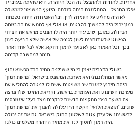
אחריות, להודות ולהתנצל. זה הכל. היוהרה, היא שהיתה בעוכריו.
אילו התנצל – המתלוננת היתה סולחת, היועץ המשפטי לממשלה
לא היה מחליט על העמדה לדין, וכל האפיזודה היתה נשכחת.
רמון יכול היה להמשיך להבטיח, או אולי אף לממש את ההבטחה
הגדולה. כמובן, טוב עוד יותר היה לו הפנים מראש את הציווי
הפשוט שלא דוחפים לשון לגופה של אישה שלא הביעה רצון
בכך. וכל האמור כאן לא נועד לרמון דווקא, אלא לכל אחד ואחד.
חומר למחשבה קדימה.
בשולי הדברים יצוין כי מי ששילמה מחיר כבד מנשוא (חוץ
מאשר המתלוננת) היא מערכת המשפט בישראל. “פרשת רמון”
היתה תירוץ למנות שר משפטים ששם לו למטרה להחליש את
מערכת השיפוט ואת העומדת בראשה, וקריאת התיגר שלו פרצה
את השער בפני מתקפות חדשות לבקרים מצד בעלי אינטרסים
שונים. “תוצאת הלואי” הקשה הזו עלולה להפוך את “פרשת רמון”
לראשיתו של עידן עגום לשלטון החוק בישראל. גם את זה יכולה
היה רמון לחסוך לנו. את מחיר היוהרה משלמים כולנו.