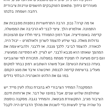
מעוררים גיחוך. פתאום הטוקבקים חושפים עוינות ציבורית
רחבה ושמחה בלכתו.
אז מה קרה? נכון, הרבה התרחשויות נוספות מסבכות את
התמונה. אולמרט הלך, ציפי לבני לא הרכיבה את הממשלה,
קדימה באופוזיציה. אבל רמון התמודד בימי חלדו עם תהפוכות
גדולות מאלה. כפי שידע להצמד לשרון ולאולמרט – יכול היה,
לכאורה, להצמד לביבי, ללכך פנכה, או ללבני, ולהביא עמה את
המהפך שאותו הוא מנבא (לבני, יש לציין, לא הסתייגה ממעשיו,
וגם כיום מציעה לו תפקיד מפתח במפלגה. תזכורת למי שהצביעו
בעדה כנציגת הנשים). אבל משהו השתבש. רמון נבחר למקום
מעליב ברשימת קדימה לכנסת, ואיכשהו איבד את מגע הקסם.
כמו גם את הלהט והאנרגיה הבלתי נדלים.
המסקנה? המחיר הציבורי לא בהכרח נגלה לעין מייד: יש
שחולפות שלוש שנים. אבל בסופו של דבר, אין ארוחות חינם.
הציבור מגיב, התקשורת מבטאה, והמחיר נגבה. מסקנה נוספת:
כל שהיה צריך לעשות כדי לשנות את מהלך הדברים היה לקבל