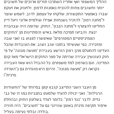
ההליך המשפטי ואף אחריו השתרכו תורים ארוכים של חשובים
יותר וחשובים פחות להוכיח נאמנות לרמון, ולזעוק את זעקת
שברו באמצעי התקשורת, שלקחו על עצמם, לרוב, לשמש שופר
ל”מחנה רמון”. להזכיר נשכחות: אפילו שולמית אלוני ויעל דיין
החליטו להצטרף ל”מחנה הנכון”, החזק, שדומה היה שבהכרח
ינצח, והביעו תמיכה מלאה באיש והסתייגות מן “החוקים
הפמיניסטיים המטורפים” שאיפשרו לפגוע בו (אני שבה
ומזכירה, כפי שעשיתי בזמנו שוב ושוב, את העובדות שהכל
העדיפו להתעלם מהן: רמון הורשע בעבירת “מעשה מגונה” על פי
חוק העונשין; עבירה שהיתה על ספר החוקים הישראלי מאז קום
המדינה, וגם כשרמון למד משפטים. כל ההבדל הוא שאז העבירה
נקראה רק “מעשה מגונה”, והיום היא מוגדרת גם כ”הטרדה
מינית”).
מן העבר השני התייצב קובץ קטן במיוחד של “החשודות
הרגילות”, ואני יכולה להעיד שלמעט בתכניות כמו זו של גבי
גזית, לדבר “נגד רמון”, כלומר לצדד בשלטון החוק ובהחלת
איסור תקיפה מינית באופן שוויוני גם על “חשובים”, היה חוויה
בודדה ובלתי נעימה בעליל.