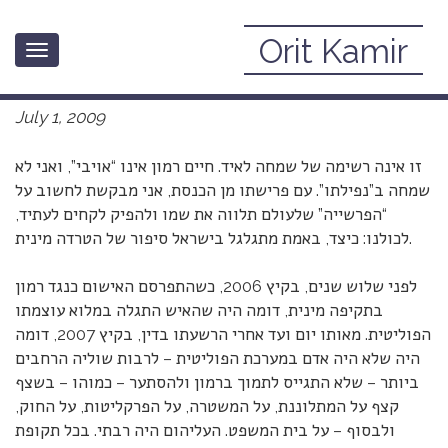
Orit Kamir
Toggle
חיים רמון כמשל: מחיר היוהרה
navigation
July 1, 2009
זו אינה רשימה של שמחה לאיד. חיים רמון אינו “אויבי”, ואני לא
שמחה ב”נפילתו”. עם פרישתו מן הכנסת, אני מבקשת לחשוב על
“הפרשייה” שלעולם תלווה את שמו ולהפיק לקחים לעתיד,
לכולנו: כיצד, באמת מתגלגל בישראל סיפור של הטרדה מינית.
לפני שלוש שנים, בקיץ 2006, כשהתפרסם האישום כנגד רמון
בתקיפה מינית, דומה היה שהאיש התגלה במלוא עוצמתו
הפוליטית. מאותו יום ועד אחרי הרשעתו בדין, בקיץ 2007, דומה
היה שלא היה אדם במערכת הפוליטית – לרבות שוליה הרחבים
ביותר – שלא התגייס לתמוך ברמון ולהסתער – כמוהו – בשצף
קצף על המתלוננת, על המשטרה, על הפרקליטות, על החוק,
ולבסוף – על בית המשפט. העליהום היה רבתי. בכל תקופת