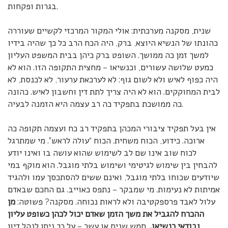
בגרות ופקחות.
שנית, מסקנה מערכתית: אולי המקור המרכזי לקשיים שעוררה
כהונתו של הנשיא היוצא, ברק, היה הכח הרב כל כך שהיה בידיו
למשך זמן כה ממושך. השופט ברק כיהן בבית המשפט העליון
כמעט שלושה עשורים, וכנשיאו – מחצית התקופה הזו. הוא לא
היה כפוף לאיש ולא לשום גוף: לא לערכאת ערעור, לא לכנסת, לא
לבית המחוקקים. הוא לא היה צריך לתת דין וחשבון לאיש. כהונה
כה ממושכת בתפקיד כה רב עצמה היא הזמנה לבעיה.
אין בעל תפקיד ציבורי המכהן בתפקיד רב כח ועצמה תקופה כה
ארוכה. כידוע, הכוח משחית. הכוח “עולה לראש”. מי שמתרגל
לכוח שוב אינו שם לב לשימוש שהוא עושה בו ואינו יודע
להבחין בין שימוש לגיטימי ושימוש בלתי מוגבל. הוא מוקף במי
שיודעים שכוחו בלתי מוגבל, ואינם ששים להסתכסך עמו ולהגיד
אמיתות לא נעימות. מי שמבקר – נתפס כאוייב. גם החכם שבאדם
עלול לאבד פרספקטיבה ולא לראות נכוחה. מסקנה? פשוטה:
מן
ההכרח להגביל את משך הזמן שאדם יכול לכהן כשופט עליון
ובודאי כנשיאו.
חמש שנים או עשר – על כך ניתן לנהל דיון