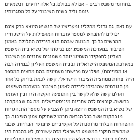
בתחומי משפט רבים – אם לא בכולם. כל אלה ידועים, ונשמעים
יומם וליל בשיח הציבורי על כל מסגרותיו.
עם זאת, גם גדולי מהלליו ומעריציו של הנשיא היוצא ברק אינם
יכולים להתכחש למספר עובדות המאפילות על הישג חייו
המרשים כל כך. הבוטה שבהם הוא הירידה התלולה באמון
הציבור במערכת המשפט. עם כניסתו של נשיא בית המשפט
העליון לתפקידו האמינו יותר משמונים אחוזים מן הציבור
במערכת המשפט הישראלית ובבית המשפט העליון (במידה רבה
או מסויימת), ואילו עם פרישתו מאמינים בהם מחצית המספר
הזה, פחות ממחצית הציבור הישראלי. קשה לכמת בדיוק כל אחד
מן הגורמים שהובילו לירידה לאמון הציבור במערכת השיפוט.
ואולם קשה שלא לקשר בין התופעה הקשה הזו ובין העומד
בראשה. קוראים לזה אחריות מיניסטריאלית. מה גם שבמקרהו
של נשיא בית המשפט היוצא ניתן להצביע על מספר התנהגויות
מובהקות אשר ככל הנראה תרמו לשחיקת אמון הציבור. כך
ההצהרות הבלתי מרוסנות על אקטיביזם שיפוטי, הכרזות, שכפי
שמראים חוקרי המשפט הישראלי מזה עשורים, לא בהכרח היו
בעלות כיסוי, ובודאי שלא היו נחוצות. כך הפעילות הפוליטית