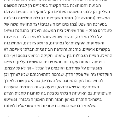
הבוטה והמוחצנת בכל הקשור במינויים הן לבית המשפט
העליון, הן לבתי המשפט האחרים והן לתפקידים נוספים בעולם
המשפט (ומחוצה לו). חוסר השקיפות בקבלת החלטות גורליות
במערכת המשפט (כמו מינויים חשובים) יצר תחושה קשה של
סטנדרט כפול – אחד שמחיל בית המשפט העליון בהנהגת נשיאו
על כלל המדינה, והשני שהוא שומר לעצמו בלבד. הידיעות
והשמועות העקשות על נפוטיזם, פרוטקציוניזם, התחשבות
בקשרים אישיים, כוחנות והעדפת הבינוניות הבלתי מאיימת לא
הועילו. חציית הגבולות בין שיפוט, חקיקה וביצוע נתפסו אף הם
כפגיעה באותם עקרונות ממש שבית המשפט העליון ונשיאו
מופקדים על שמירתם ואוכפים על הכלל – אך לא על עצמם.
האקדמיזציה של פסקי הדין, שגרמה להתארכותם שלא לצורך וכן
להתארכות זמן ההמתנה של הצדדים, גם היא קושרה לאורך
השנים עם הנשיא היוצא, ופגעה קשות בתדמית המערכת
השיפוטית. גם האיטיות הבלתי נסבלת בה טוחנות טחנות הצדק
בישראל חותרת באופן חמור תחת האמון הציבורי, ופשיטא
שלעומד בראש המערכת אחריות מיניסטריאלית לפחות.