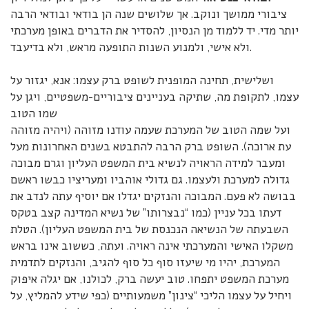
ציבורי ממושך ונוקב. אך שלושים שנה הן בודאי ובודאי הרבה
יותר מדי. יד ללמוד מן הנסיון, להסדיר את הדברים באופן מערכתי
ולא אישי, ולמנוע השנות התופעה מראש, ולא בדיעבד.
ושלישית, תחינה המופנית לשופט ברק עצמו: אנא, יגזור על
עצמו, לתקופת מה, שתיקה בעניינים ציבוריים-משפטיים, ויגן על
שמו הטוב
ועל שמה הטוב של המערכת שעמה עודנו מזוהה (ויהיה מזוהה
עת ארוכה). השופט ברק הרבה להתבטא בשנים האחרונות מעל
ומעבר למידה הראויה לנשיא בית המשפט העליון וגרם מבוכה
גדולה למערכת ולעצמו. גם גדולי אוהביו ומעריציו כבשו ראשם
בבושה לא פעם. המבוכה והנזקים יגדלו אם יוסיף עתה לנדב את
דעתו בכל עניין (כמו “נבצרותו” של נשיא המדינה קצב בטקס
השבעתה של הנשיאה הנכנסת של בית המשפט העליון). הטלת
משקלו האישי והמערכתי אינה ראויה. ועתה, כששוב אינו בראש
המערכת, יהיו מי שיעזו סוף כל סוף להגיב, והנזקים לתדמית
מערכת המשפט יתפחו. טוב יעשה ברק, לכולנו, אם יגלה איפוק
ויחיל על עצמו הליכי “צינון” משמעותיים (כפי שידע להמליץ, על