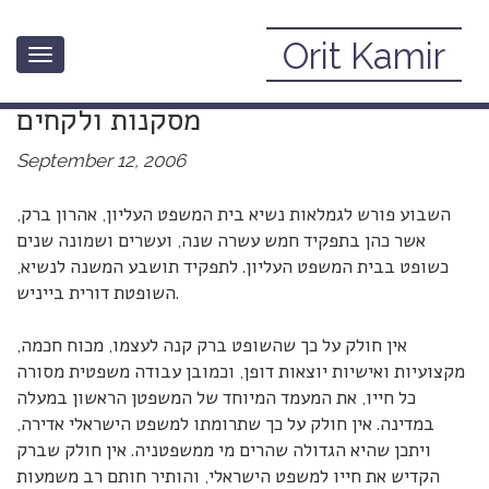
Orit Kamir
Toggle
חילופי משמרות בבית המשפט העליון-
navigation
מסקנות ולקחים
September 12, 2006
השבוע פורש לגמלאות נשיא בית המשפט העליון, אהרון ברק,
אשר כהן בתפקיד חמש עשרה שנה, ועשרים ושמונה שנים
כשופט בבית המשפט העליון. לתפקיד תושבע המשנה לנשיא,
השופטת דורית בייניש.
אין חולק על כך שהשופט ברק קנה לעצמו, מכוח חכמה,
מקצועיות ואישיות יוצאות דופן, וכמובן עבודה משפטית מסורה
כל חייו, את המעמד המיוחד של המשפטן הראשון במעלה
במדינה. אין חולק על כך שתרומתו למשפט הישראלי אדירה,
ויתכן שהיא הגדולה שהרים מי ממשפטניה. אין חולק שברק
הקדיש את חייו למשפט הישראלי, והותיר חותם רב משמעות