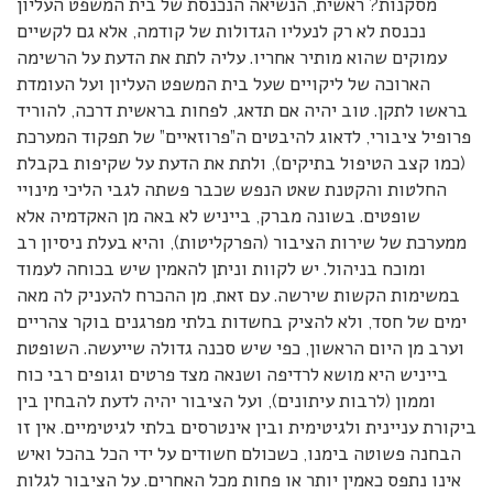
מסקנות? ראשית, הנשיאה הנכנסת של בית המשפט העליון
נכנסת לא רק לנעליו הגדולות של קודמה, אלא גם לקשיים
עמוקים שהוא מותיר אחריו. עליה לתת את הדעת על הרשימה
הארוכה של ליקויים שעל בית המשפט העליון ועל העומדת
בראשו לתקן. טוב יהיה אם תדאג, לפחות בראשית דרכה, להוריד
פרופיל ציבורי, לדאוג להיבטים ה”פרוזאיים” של תפקוד המערכת
(כמו קצב הטיפול בתיקים), ולתת את הדעת על שקיפות בקבלת
החלטות והקטנת שאט הנפש שכבר פשתה לגבי הליכי מינויי
שופטים. בשונה מברק, בייניש לא באה מן האקדמיה אלא
ממערכת של שירות הציבור (הפרקליטות), והיא בעלת ניסיון רב
ומוכח בניהול. יש לקוות וניתן להאמין שיש בכוחה לעמוד
במשימות הקשות שירשה. עם זאת, מן ההכרח להעניק לה מאה
ימים של חסד, ולא להציק בחשדות בלתי מפרגנים בוקר צהריים
וערב מן היום הראשון, כפי שיש סכנה גדולה שייעשה. השופטת
בייניש היא מושא לרדיפה ושנאה מצד פרטים וגופים רבי כוח
וממון (לרבות עיתונים), ועל הציבור יהיה לדעת להבחין בין
ביקורת עניינית ולגיטימית ובין אינטרסים בלתי לגיטימיים. אין זו
הבחנה פשוטה בימנו, כשכולם חשודים על ידי הכל בהכל ואיש
אינו נתפס כאמין יותר או פחות מכל האחרים. על הציבור לגלות