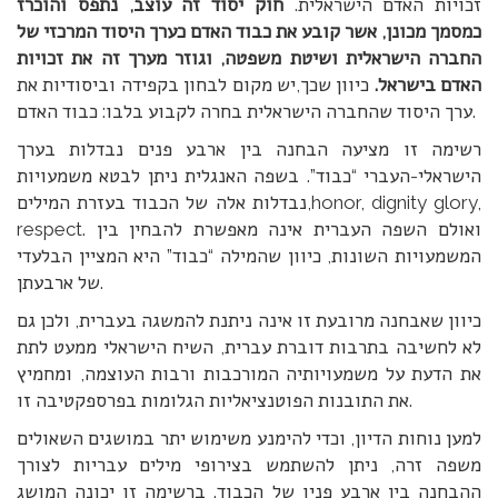
זכויות האדם הישראלית.
חוק יסוד זה עוצב, נתפס והוכרז
כמסמך מכונן, אשר קובע את כבוד האדם כערך היסוד המרכזי של
החברה הישראלית ושיטת משפטה, וגוזר מערך זה את זכויות
האדם בישראל.
כיוון שכך,יש מקום לבחון בקפידה וביסודיות את
ערך היסוד שהחברה הישראלית בחרה לקבוע בלבו: כבוד האדם.
רשימה זו מציעה הבחנה בין ארבע פנים נבדלות בערך
הישראלי-העברי “כבוד”. בשפה האנגלית ניתן לבטא משמעויות
נבדלות אלה של הכבוד בעזרת המילים,honor, dignity glory,
respect. ואולם השפה העברית אינה מאפשרת להבחין בין
המשמעויות השונות, כיוון שהמילה “כבוד” היא המציין הבלעדי
של ארבעתן.
כיוון שאבחנה מרובעת זו אינה ניתנת להמשגה בעברית, ולכן גם
לא לחשיבה בתרבות דוברת עברית, השיח הישראלי ממעט לתת
את הדעת על משמעויותיה המורכבות ורבות העוצמה, ומחמיץ
את התובנות הפוטנציאליות הגלומות בפרספקטיבה זו.
למען נוחות הדיון, וכדי להימנע משימוש יתר במושגים השאולים
משפה זרה, ניתן להשתמש בצירופי מילים עבריות לצורך
ההבחנה בין ארבע פניו של הכבוד. ברשימה זו יכונה המושג