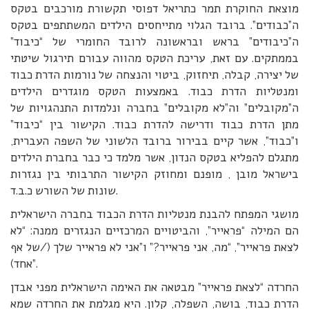
מוצאת החוקרת תמר כתריאל דפוסי תקשורת מורכבים בטקס
ה”כבודים”. ברובד הגלוי מתייחסים הילדים המשתתפים בטקס
ה”כיבודים” בראש ובראשונה לרובד החומרי של “כיבוד”
בממתקים. עם זאת, עריכת הטקס מהווה עבורם תירגול שיטתי
של יצירה, קבלה, תיחזוק, ביטוי והנצחה של נורמות הדרת כבוד
ומנטליות הדרת כבוד. באמצעות הטקס מוגדרים הילדים
ה”מקובלים” וה”לא מקובלים” בחברה ונלמדות התנהגויות של
מתן הדרת כבוד ודרישה להדרת כבוד. הקישור בין “כיבוד”
ו”כבוד”, אשר קיים בבירור ברובד הלשוני של השפה העברית,
מתגלם להפליא בטקס הנדון, אשר מלמד כי כבר בחברת הילדים
בישראל מובן , מופנם ומחוזק הקישור התרבותי בין נגזרות
שונות של השורש כ.ב.ד.
מושגי המפתח להבנת מנטליות הדרת הכבוד בחברה הישראלית
הם המילה “פראייר”, והביטויים המרכזיים הנגזרים ממנה: “לא
לצאת פראייר”, “מה, אני פראייר?” ו”אני לא פראייר שלך (/של אף
אחד)”.
החרדה “לצאת פראייר” מבטאה את האימה הישראלית מפני אבדן
הדרת כבוד, בושה, השפלה, קלון. היא מגלמת את החרדה שמא