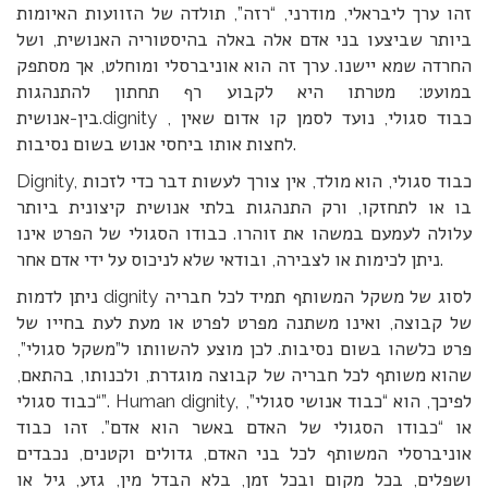
זהו ערך ליבראלי, מודרני, “רזה”, תולדה של הזוועות האיומות
ביותר שביצעו בני אדם אלה באלה בהיסטוריה האנושית, ושל
החרדה שמא יישנו. ערך זה הוא אוניברסלי ומוחלט, אך מסתפק
במועט: מטרתו היא לקבוע רף תחתון להתנהגות
בין-אנושית.dignity , כבוד סגולי, נועד לסמן קו אדום שאין
לחצות אותו ביחסי אנוש בשום נסיבות.
Dignity, כבוד סגולי, הוא מולד, אין צורך לעשות דבר כדי לזכות
בו או לתחזקו, ורק התנהגות בלתי אנושית קיצונית ביותר
עלולה לעמעם במשהו את זוהרו. כבודו הסגולי של הפרט אינו
ניתן לכימות או לצבירה, ובודאי שלא לניכוס על ידי אדם אחר.
ניתן לדמות dignity לסוג של משקל המשותף תמיד לכל חבריה
של קבוצה, ואינו משתנה מפרט לפרט או מעת לעת בחייו של
פרט כלשהו בשום נסיבות. לכן מוצע להשוותו ל”משקל סגולי”,
שהוא משותף לכל חבריה של קבוצה מוגדרת, ולכנותו, בהתאם,
“כבוד סגולי”. Human dignity, לפיכך, הוא “כבוד אנושי סגולי”,
או “כבודו הסגולי של האדם באשר הוא אדם”. זהו כבוד
אוניברסלי המשותף לכל בני האדם, גדולים וקטנים, נכבדים
ושפלים, בכל מקום ובכל זמן, בלא הבדל מין, גזע, גיל או