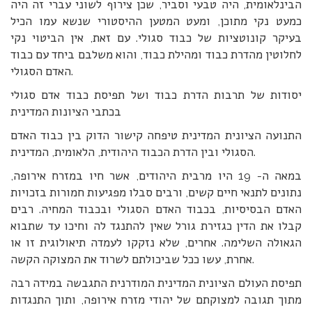
הבינלאומית, היה טבעי וסביר, שכן צירוף לשוני עברי זה היה
כמעט נקי מתוכן, ומעט המטען ההיסטורי שנשא עמו הכיל
בעיקר קונוטציות של כבוד סגולי. עם זאת, אין הביטוי נקי
לחלוטין מהדרת כבוד ומהילת כבוד, והוא משלבם ביחד עם כבוד
האדם הסגולי.
יסודות של תרבות הדרת כבוד ושל תפיסת כבוד אדם סגולי
בכתבי הציונות המדינית
התנועה הציונית המדינית טיפחה קישור הדוק בין כבוד האדם
הסגולי ובין הדרת הכבוד היהודית, הלאומית, המדינית.
במאה ה- 19 היו מרבית היהודים, אשר חיו במזרח אירופה,
נתונים לתנאי חיים קשים, ורבים סבלו מפגיעות חמורות בזכויות
האדם הבסיסיות, בכבוד האדם הסגולי ובכבוד המחיה. רבים
קבלו את הדין כגזירת גורל שאין להתנגד לה וחיכו עד שתבוא
הגאולה השלימה. אחרים, שלא נזקקו לעמדה תיאולוגית זו או
אחרת, עשו ככל שביכולתם לשרוד את המצוקה הקשה.
תפיסת העולם הציונית המדינית המודרנית התגבשה במידה רבה
מתוך תגובה למצוקתם של יהודי מזרח אירופה, ותוך התנגדות