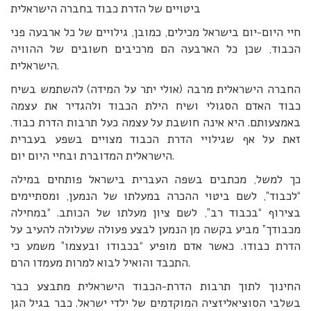
ביטויים של הדרת כבוד בחברה הישראלית
חיי היום-יום בישראל מכילים, כמובן, גילויים של כל ארבעה פני
הכבוד, שכן כל הארבעה הם מרכיבים חשובים של ההוויה
הישראלית.
החברה הישראלית מרבה (אולי יתר על המידה) להשתמש בשיח
כבוד האדם הסגולי ושיח הילת הכבוד ולהגדיר את עצמה
באמצעותם. היא אינה חושבת על עצמה כעל תרבות הדרת כבוד.
זאת על אף שגילויי הדרת הכבוד מצויים בשפע בעברית
הישראלית המדוברת ובחיי היום יום.
כך למשל, מכתבים בשפה העברית בישראל פותחים במילה
“לכבוד”, לשם ביטוי ההכרה במעלתו של הנמען, ומסתיימים
בצירוף “בכבוד רב”, לשם ציון מעלתו של הכותב. “במחילה
מכבודך” מביע בקשה מן הנמען לבצע פעולה שעלולה להעיב על
הדרת כבודו. כאשר אדם מופיע “בכבודו ובעצמו” משמע כי
התכבד והואיל לבוא למרות מעמדו הרם.
החינוך לתוך תרבות הדרת-הכבוד הישראלית מתבצע כבר
בשלבי הסוציאליזציה המוקדמים של ילדי ישראל. כבר בגיל הגן