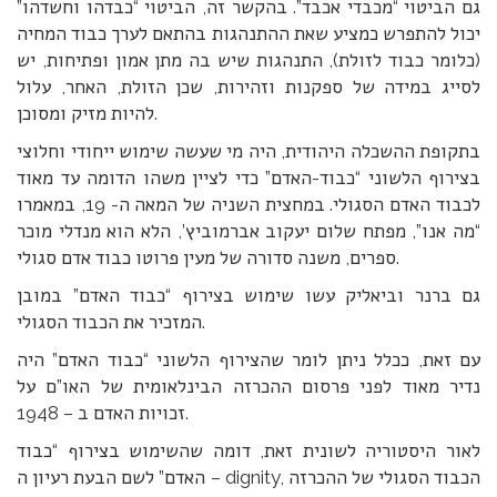
גם הביטוי “מכבדי אכבד”. בהקשר זה, הביטוי “כבדהו וחשדהו”
יכול להתפרש כמציע שאת ההתנהגות בהתאם לערך כבוד המחיה
(כלומר כבוד לזולת), התנהגות שיש בה מתן אמון ופתיחות, יש
לסייג במידה של ספקנות וזהירות, שכן הזולת, האחר, עלול
להיות מזיק ומסוכן.
בתקופת ההשכלה היהודית, היה מי שעשה שימוש ייחודי וחלוצי
בצירוף הלשוני “כבוד-האדם” כדי לציין משהו הדומה עד מאוד
לכבוד האדם הסגולי. במחצית השניה של המאה ה- 19, במאמרו
“מה אנו”, מפתח שלום יעקוב אברמוביץ’, הלא הוא מנדלי מוכר
ספרים, משנה סדורה של מעין פרוטו כבוד אדם סגולי.
גם ברנר וביאליק עשו שימוש בצירוף “כבוד האדם” במובן
המזכיר את הכבוד הסגולי.
עם זאת, ככלל ניתן לומר שהצירוף הלשוני “כבוד האדם” היה
נדיר מאוד לפני פרסום ההכרזה הבינלאומית של האו”ם על
זכויות האדם ב – 1948.
לאור היסטוריה לשונית זאת, דומה שהשימוש בצירוף “כבוד
האדם” לשם הבעת רעיון ה – dignity, הכבוד הסגולי של ההכרזה