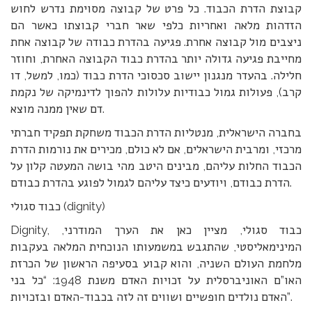
קבוצת הדרת הכבוד. כל פרט של קבוצה מסוימת נדרש לחוש
הזדהות מלאה ואחריות כלפי שאר חברי קבוצתו כאשר הם
ניצבים מול קבוצה אחרת. פגיעה בהדרת כבודה של קבוצה אחת
מחייבת פגיעה גדולה יותר בהדרת כבוד הקבוצה האחרת, וחוזר
חלילה. בהעדר מנגנון יישוב סכסוכי הדרת כבוד (כמו, למשל, דו
קרב), פעולות גמול כבודיות עלולות להפוך לדינמיקה של נקמת
דם שאין ממנה מוצא.
בחברה הישראלית, מנטליות הדרת הכבוד משחקת תפקיד חברתי
מרכזי, ומרבית הישראלים, אם לא כולם, מכירים את נורמות הדרת
הכבוד החלות עליהם, מבינים היטב מהי בושה המעטה קלון על
הדרת כבודם, ויודעים כיצד עליהם לגמול לפוגע בהדרת כבודם.
כבוד סגולי (dignity)
Dignity, כבוד סגולי, מציין כאן את הערך המודרני,
המינימאליסטי, שהתגבש במשמעותו הנוכחית המלאה בעקבות
מלחמת העולם השניה, והוא קבוע בסעיפה הראשון של הכרזת
האו”ם האוניברסלית על זכויות האדם משנת 1948: “כל בני
האדם נולדים חופשיים ושווים זה לזה בכבוד-האדם ובזכויות”.