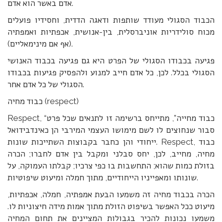
אדם באשר הוא אדם.
הכבוד הסגולי מעודד שותפות ודאגה הדדית, וחסידיו פועלים
מכוח סולידריות אוניברסלית, בין-אנושית, אכפתיות ואמפתיה
(אף אם מינימאליים).
פגיעה בכבודו הסגולי של הפרט היא גם פגיעה בכבוד האנושי
הסגולי בכלל. לכן, כל אדם חייב למנוע ולהפסיק פגיעות בכבודו
הסגולי של כל אדם אחר.
כבוד מחיה (respect)
Respect, “כבוד מחייה”, מתייחס ברשימה זו לתנאים שכל פרט
סבור שנחוצים לו לשם מימושו העצמי המירבי הן כאינדבידואל
ייחודי והן כחבר בקבוצות השתייכות שונות. Respect, כבוד
מחיה, מחייב, לכן, יחס סבלני ומקבל בין אדם לחברו; הכרה
בזולת כמות שהוא; התחשבות בו כפי צרכיו; קבלתו העמוקה, על
שונותו ומאפייניו הייחודיים, מתוך חמלה ומיעוט שיפוטיות.
הכרה בכבוד מחיה זה משמעו הבעת אמפתיה, חמלה, אכפתיות,
מיעוט ככל האפשר בשיפוט הזולת מתוך אמות מידה חיצוניות לו.
משמעו נכונות להכיר בגבולות המציינים את תחום המחיה