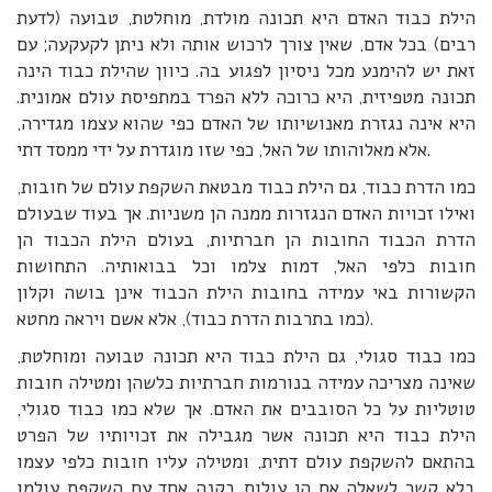
הילת כבוד האדם היא תכונה מולדת, מוחלטת, טבועה (לדעת
רבים) בכל אדם, שאין צורך לרכוש אותה ולא ניתן לקעקעה; עם
זאת יש להימנע מכל ניסיון לפגוע בה. כיוון שהילת כבוד הינה
תכונה מטפיזית, היא כרוכה ללא הפרד במתפיסת עולם אמונית.
היא אינה נגזרת מאנושיותו של האדם כפי שהוא עצמו מגדירה,
אלא מאלוהותו של האל, כפי שזו מוגדרת על ידי ממסד דתי.
כמו הדרת כבוד, גם הילת כבוד מבטאת השקפת עולם של חובות,
ואילו זכויות האדם הנגזרות ממנה הן משניות. אך בעוד שבעולם
הדרת הכבוד החובות הן חברתיות, בעולם הילת הכבוד הן
חובות כלפי האל, דמות צלמו וכל בבואותיה. התחושות
הקשורות באי עמידה בחובות הילת הכבוד אינן בושה וקלון
(כמו בתרבות הדרת כבוד), אלא אשם ויראה מחטא.
כמו כבוד סגולי, גם הילת כבוד היא תכונה טבועה ומוחלטת,
שאינה מצריכה עמידה בנורמות חברתיות כלשהן ומטילה חובות
טוטליות על כל הסובבים את האדם. אך שלא כמו כבוד סגולי,
הילת כבוד היא תכונה אשר מגבילה את זכויותיו של הפרט
בהתאם להשקפת עולם דתית, ומטילה עליו חובות כלפי עצמו
בלא קשר לשאלה אם הן עולות בקנה אחד עם השקפת עולמו