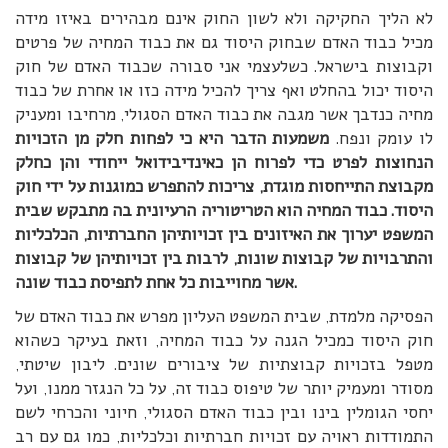
לא הליך החקיקה ולא לשון החוק אינם מבהירים באיזו מידה
מכיל כבוד האדם שבחוק היסוד גם את כבוד המחיה של פרטים
וקבוצות בישראל. כשלעצמי אני סבורה שכבוד האדם של חוק
היסוד יכול בהחלט ואף צריך להכיל מידה כזו או אחרת של כבוד
מחיה כנדבך אשר מגבה את כבוד האדם הסגולי, מרחיבו ומעניק
לו עומק ונפח.
משמעות הדבר היא כי לפחות חלק מן הזכויות
הנחוצות לפרט כדי לפרוח הן כאינדיבידואל ייחודי והן כחלק
מקבוצת התייחסות מוגדת, צריכות להתפרש כמוגנות על ידי חוק
היסוד.
כבוד המחיה הוא הטריטוריה הרעיונית בה מתבקש שבית
המשפט יערוך את האיזונים בין זכויותיהן החברתיות, הכלכליות
והתרבויות של קבוצות שונות, לרבות בין זכויותיהן של קבוצות
אשר מחוייבות כל אחת לתפיסת כבוד שונה.
הפסיקה מלמדת, שבית המשפט העליון מפרש את כבוד האדם של
חוק היסוד כמכיל הגנה על כבוד המחיה, וזאת בעיקר כשהוא
מטפל בזכויות קבוצתיות של ציבורים שונים. ליבון שיטתי,
מסודר ומעמיק יותר של טיפוס כבוד זה, על כל הנגזר ממנו, ועל
יחסי הגומלין בינו ובין כבוד האדם הסגולי, חיוני והכרחי לשם
התמודדות ראויה עם זכויות חברתיות וכלכליות, כמו גם עם רב