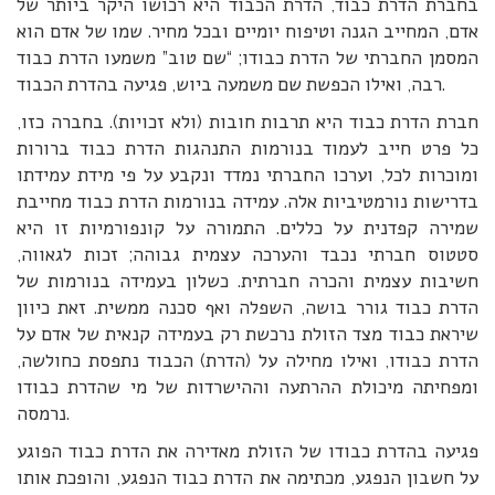
בחברת הדרת כבוד, הדרת הכבוד היא רכושו היקר ביותר של
אדם, המחייב הגנה וטיפוח יומיים ובכל מחיר. שמו של אדם הוא
המסמן החברתי של הדרת כבודו; “שם טוב” משמעו הדרת כבוד
רבה, ואילו הכפשת שם משמעה ביוש, פגיעה בהדרת הכבוד.
חברת הדרת כבוד היא תרבות חובות (ולא זכויות). בחברה כזו,
כל פרט חייב לעמוד בנורמות התנהגות הדרת כבוד ברורות
ומוכרות לכל, וערכו החברתי נמדד ונקבע על פי מידת עמידתו
בדרישות נורמטיביות אלה. עמידה בנורמות הדרת כבוד מחייבת
שמירה קפדנית על כללים. התמורה על קונפורמיות זו היא
סטטוס חברתי נכבד והערכה עצמית גבוהה; זכות לגאווה,
חשיבות עצמית והכרה חברתית. כשלון בעמידה בנורמות של
הדרת כבוד גורר בושה, השפלה ואף סכנה ממשית. זאת כיוון
שיראת כבוד מצד הזולת נרכשת רק בעמידה קנאית של אדם על
הדרת כבודו, ואילו מחילה על (הדרת) הכבוד נתפסת כחולשה,
ומפחיתה מיכולת ההרתעה וההישרדות של מי שהדרת כבודו
נרמסה.
פגיעה בהדרת כבודו של הזולת מאדירה את הדרת כבוד הפוגע
על חשבון הנפגע, מכתימה את הדרת כבוד הנפגע, והופכת אותו