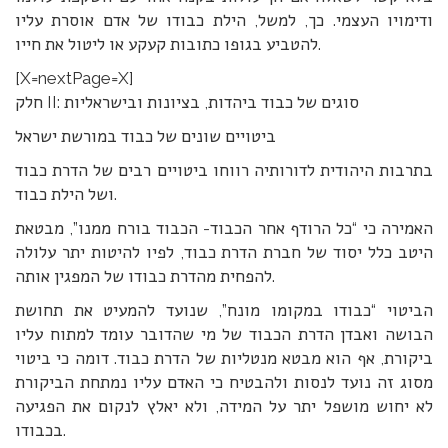
ודימויו העצמי. כך, למשל, הילת כבודו של אדם אוסרת עליו
להטביע בגופו כתובות קעקע או ליטול את חייו.
[X=nextPage=X]
חלק II: סוגים של כבוד ביהדות, בציונות ובישראליות
ביטויים שונים של כבוד במורשת ישראל
בתרבות היהודית לדורותיה רווחו ביטויים רבים של הדרת כבוד
ושל הילת כבוד.
האמירה כי “כל הרודף אחר הכבוד- הכבוד בורח ממנו”, מבטאת
היטב כלל יסוד של חברת הדרת כבוד, לפיו להיטות יתר עלולה
להפחית מהדרת כבודו של המפגין אותה.
הביטוי “כבודו במקומו מונח”, שנועד להמעיט את תחושת
הבושה ואבדן הדרת הכבוד של מי שהדובר עומד למתוח עליו
ביקורת, אף הוא מבטא מנטליות של הדרת כבוד. דומה כי ביטוי
מסוג זה נועד לנסות ולהבטיח כי האדם עליו נמתחת הביקורת
לא יחוש מושפל יתר על המידה, ולא יאלץ לנקום את הפגיעה
בכבודו.