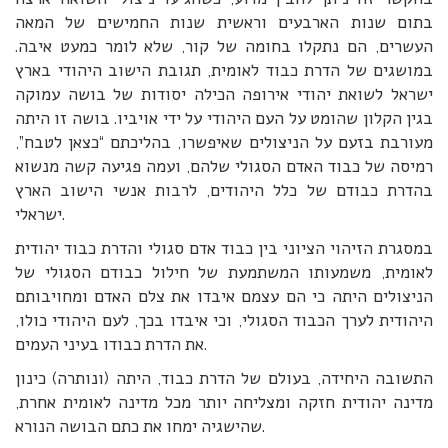
בתום שנות הארבעים וראשית שנות החמישים של המאה
העשרים, הם נתקלו בחומה של קור, שלא לומר כמעט איבה.
במושגים של הדרת כבוד לאומית, תגובת הישוב היהודי בארץ
ישראל לשואת יהודי אירופה הכילה יסודות של בושה עמוקה
בגין הקלון שהומט על העם היהודי על ידי אויביו. בושה זו היתה
מעורבת בזעם על הניצולים שאיפשרו, בהליכתם “כצאן לטבח”,
רמיסה של כבוד האדם הסגולי שלהם, ועמה פגיעה קשה מנשוא
בהדרת כבודם של כלל היהודים, לרבות אנשי הישוב הארץ
ישראלי.
במסגרת הזיהוי הציוני בין כבוד אדם סגולי והדרת כבוד יהודית
לאומית, משמעותו המשתמעת של חילול כבודם הסגולי של
הניצולים היתה כי הם עצמם איבדו את צלם האדם ומחויבותם
היהודית לערך הכבוד הסגולי, וכי איבדו בכך, לעם היהודי כולו,
את הדרת כבודו בעיני העמים.
התשובה היחידה, בעולם של הדרת כבוד, היתה (ונותרה) כינון
מדינה יהודית חזקה ומצליחה יותר מכל מדינה לאומית אחרת,
שהישגיה ימחו את כתם הבושה הנורא.