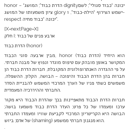
honor – “הדרת כבוד”; המושג dignityיכונה “כבוד סגולי”; לשם
ציון משמעותו של המושג glory ישמש הצירוף “הילת-כבוד”, ו-
respect יכונה “כבוד מחיה”.
[X=nextPage=X]
חלק I: ארבע פנים של כבוד
הדרת כבוד (honor)
מבין ארבעה סוגי הכבוד, honor (הדרת כבוד) הוא היחיד
המקושר באופן מובהק עם טיפוס מוגדר ונפוץ של מבנה חברתי.
על פי ההגדרה האנתרופולוגית המקובלת, חברות הדרת כבוד הן
חברות בהן הדרת הכבוד והיפוכה – הבושה, הקלון, ההשפלה,
משמשים כשתי פניו של הערך המרכזי המשמש להבניית הסדר
החברתי וההיררכיה המעמדית.
חברות הדרת הכבוד מתאפיינות בכך שהדרת הכבוד היא מקור
ערכו ומעמדו של כל פרט; העדר הדרת כבוד משמעו בושה;
הבושה היא הקריטריון המרכזי לקביעת שוויו ומעמדו החברתי
של אדם; ביוש (shaming) הוא מנגנון חברתי ממשמע.