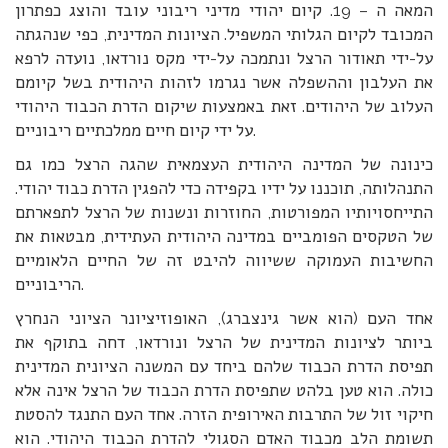
המאה ה – 19. קיום יהודי מדיני ריבוני עובד והוצג כפתרון
המכובד לקיום הגלותי המשפיל. הציונות המדינית, כפי שנהגתה
על-ידי תאודור הרצל ונתמכה על-ידי מקס נורדאו, נועדה לרפא
את העלבון וההשפלה אשר נגרמו לזהות היהודית בשל קיומם
העלוב של היהודים. זאת באמצעות שיקום הדרת הכבוד היהודי
על ידי קיום חיים ממלכתיים ריבוניים.
כינונה של המדינה היהודית העצמאית שהגה הרצל כמו גם
התנהלותה, תוכננו על ידיו בקפידה כדי להפגין הדרת כבוד יהודי.
התייחסויותיו המפורטות, החוזרות ונשנות של הרצל לתפארתם
של הטקסים הפומביים במדינה היהודית העתידית, מבטאות את
החשיבות העמוקה ששיווה להיבט זה של החיים הלאומיים
הריבוניים.
אחד העם (הוא אשר גינצברג), האופוזיציונר הציוני הנחרץ
ביותר לציונות המדינית של הרצל ונורדאו, דחה בתוקף את
תפיסת הדרת הכבוד שלהם ביחד עם המשנה הציונית המדינית
כולה. הוא טען בלהט שתפיסת הדרת הכבוד של הרצל אינה אלא
חיקוי זול של התרבות האירופית הזרה. אחד העם התנגד להסטת
תשומת הלב מכבוד האדם הסגולי להדרת הכבוד היהודי. הוא