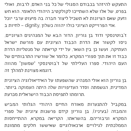
התעקש להיזהר בכבודם הסגולי של כל בני האדם, לרבות, ואולי
בפרט, של אלו שלא השתייכו לקולקטיב היהודי הלאומי. הוא חש
וזעק שאם הציונות לא תשכיל ליצור חברה בה מיעוט ערבי יוכל
לחיות ב – dignity, אזי הפרוייקט הציוני כולו יהווה כשלון.
ז’בוטינסקי ודוד בן גוריון, הדור הבא של המנהיגים הציוניים,
ניסו לקשור את הדרת הכבוד הציונית עם מורשת ישראל
העתיקה, ועשו כן בין השאר, על ידי קריאתה של מנטליות הדרת
כבוד זו את תוך ספורי המקרא, כלומר אל שורשיו התרבותיים של
העם היהודי. ספרו העלילתי של ז’בוטינסקי “שמשון” מהווה
דוגמא מצוינת למהלך זה.
בן גוריון הוא אולי המנהיג שהשפעתו על האידיאולוגיה הציונית
המדינית, הגשמתה וסדר העדיפויות שלה היתה העמוקה ביותר.
תרומתו לתפיסת הכבוד הישראלית מכרעת.
במקביל להתנערות מאורח החיים היהודי הגלותי המביש
והמבזה (בעיניו), בן גוריון קידם פרשנות ציונית של ספרי
המקרא וגיבוריהם. בהשראתו, הקריאה במקרא, ההתייחסות
הממלכתית לגילויים ארכאולוגיים שאיששו חלקים מתמונת