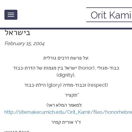
Orit Kami
Toggle
כבוד וכבוד האדם בחברה ובמשפט
navigation
בישראל
February 15, 2004
על פרשת דרכים גורלית:
ישראל בין מגמות של הדרת-כבוד (honor), כבוד-סגולי
(dignity),
הילת-כבוד (glory) וכבוד-מחיה (respect)
תקציר*
(למאמר המלא ראו:
http://sitemaker.umich.edu/Orit_Kamir/files/honorhebr
ד”ר אורית קמיר