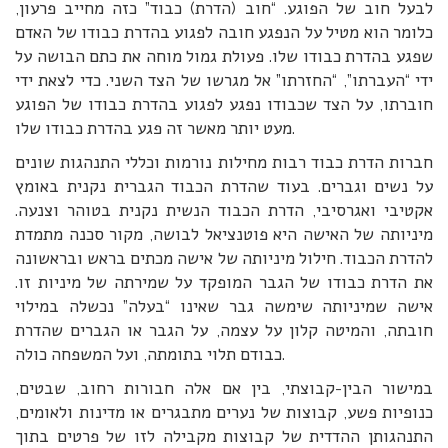
לבעל חוב של הפוגע. “חוב (הדרת) כבוד” כזה מחייב פרעון,
כלומר הוא מטיל על הנפגע חובה לפגוע בהדרת כבודו של האדם
שפגע בהדרת כבודו שלו. פעולת גמול מוחה את כתם הבושה על
ידי “העברתו”, “החזרתו” אל מגרשו של הצד השני. כדי לצאת ידי
חוברתו, על הצד שכבודו נפגע לפגוע בהדרת כבודו של הפוגע
מעט יותר מאשר זה פגע בהדרת כבודו שלו.
חברות הדרת כבוד רבות מחילות נורמות וכללי התנהגות שונים
על נשים וגברים. בעוד שהדרת הכבוד הגברית נקנית באומץ
אקטיבי ואגרסיבי, הדרת הכבוד הנשית נקנית בטוהר וצנעה.
מיניותה של האישה היא פוטנציאל לבושה, מקור סכנה מתמדת
להדרת הכבוד. חילול מיניותה של אישה מכתים בראש ובראשונה
את הדרת כבודו של הגבר המופקד על שמירתה של מיניות זו.
אישה שמיניותה שימשה גבר שאינו “בעלה” נכשלה במילוי
חובתה, והמיטה קלון על עצמה, על הגבר או הגברים שהדרת
כבודם תלוי בתומתה, ועל המשפחה כולה.
במישור הבין-קבוצתי, בין אם אלה חבורות רחוב, שבטים,
כנופיות פשע, קבוצות של נערים מתבגרים או מדינות ולאומים,
התנהגותן ההדדית של קבוצות מקבילה לזו של פרטים בתוך