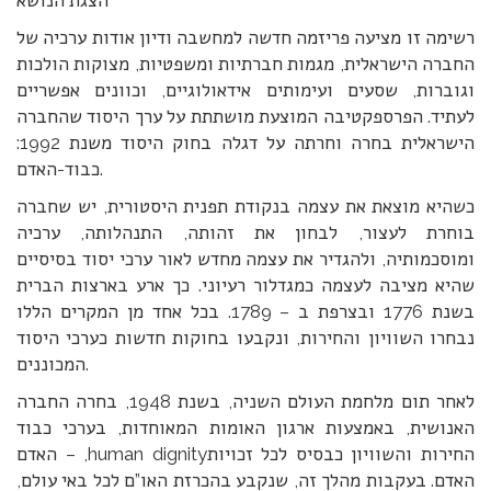
הצגת הנושא
רשימה זו מציעה פריזמה חדשה למחשבה ודיון אודות ערכיה של
החברה הישראלית, מגמות חברתיות ומשפטיות, מצוקות הולכות
וגוברות, שסעים ועימותים אידאולוגיים, וכוונים אפשריים
לעתיד. הפרספקטיבה המוצעת מושתתת על ערך היסוד שהחברה
הישראלית בחרה וחרתה על דגלה בחוק היסוד משנת 1992:
כבוד-האדם.
כשהיא מוצאת את עצמה בנקודת תפנית היסטורית, יש שחברה
בוחרת לעצור, לבחון את זהותה, התנהלותה, ערכיה
ומוסכמותיה, ולהגדיר את עצמה מחדש לאור ערכי יסוד בסיסיים
שהיא מציבה לעצמה כמגדלור רעיוני. כך ארע בארצות הברית
בשנת 1776 ובצרפת ב – 1789. בכל אחד מן המקרים הללו
נבחרו השוויון והחירות, ונקבעו בחוקות חדשות כערכי היסוד
המכוננים.
לאחר תום מלחמת העולם השניה, בשנת 1948, בחרה החברה
האנושית, באמצעות ארגון האומות המאוחדות, בערכי כבוד
האדם – ,human dignityהחירות והשוויון כבסיס לכל זכויות
האדם. בעקבות מהלך זה, שנקבע בהכרזת האו”ם לכל באי עולם,