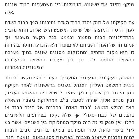
שיקף וחיזק את טשטוש הגבולות בין משמעויות כבוד שונות
אלה.
עם חקיקתו של חוק יסוד כבוד האדם וחירותו הפך כבוד האדם
לערך היסוד המוצהר של שיטת המשפט הישראלית, והוא מופיע
בהתדיינויות רבות מספור וכמעט בכל הקשר משפטי. אך
עמימותו של הערך ושניותו לא נפתרו ולא הוכרעו. חוסר בהירות
זו היא מקור מתחים ומחלוקות מסוגים שונים בתוך מערכת
המשפט, מחוצה לה, וכן בין מערכת המשפט והמערכות
הציבוריות האחרות.
המאבק העקרוני, הרעיוני, המעניין, העירני והמתוקשר ביותר
בבית המשפט העליון התנהל בשנים בראשונות לאחר חקיקת
חוק היסוד בין אהרון ברק, שהיה לנשיא בית המשפט העליון,
ובין מנחם אלון, שהיה לסגנו. בלב המחלוקת ניצבה השאלה
האם ימולא המושג “כבוד האדם” בתכנים של הילת-כבוד או
בתכנים של כבוד-סגולי. אף שלא נקטו בצירופים הלשוניים
הללו, אין ספק כי זה היה מוקד המחלוקת בין השניים, אשר בא
לידי ביטוי סוער, גלוי ומפורסם בעיקר בדיונים סביב הזכות
למות והזכות לעיצוב מצבות (בפרשות קסטנבאום, גואטה, הגר,