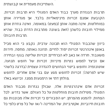
השתייכות מעמדית או קבוצתית.
תרבות הנגזרת מערך כבוד האדם הסגולי היא תרבות זכויות,
הקובעת אמנם זכויות מינימאליות בלבד, אך מגדירה אותן
כמוחלטות, אינה מתנה אותן (כמעט) במאומה, ואינה גוזרת אותן
ממילוי חובות כלשהן (זאת בשונה מתרבות הדרת כבוד, שהיא
תרבות חובות).
כיוון שהכבוד הסגולי הוא תכונה ערכית, נקבע כי הוא מכיל
באופן אינהרנטי זכויות יסוד: לחיים, תזונה נאותה, מחסה, חירות
משעבוד, חרדה או כאב לא הכרחיים; זכויות שליטה בגוף ובחירה
אם וכיצד לממש נטיות מיניות; זכויות של חופש תנועה,
אוטונומיה וחופש ביטוי הנחוצים להגדרה עצמית (בדרגה כלשהי
שיש לפרטה); זכויות לחופש מגע עם בני אדם אחרים, לחופש
פולחן דתי או הימנעות ממנו, וכיוצא באלו.
זכויות אדם אינהרנטיות אלה, שכולן נגזרות מכבוד האדם
הסגולי, מטילות חובות מוחלטות על כל העולם, אשר נדרש, לכל
הפחות, להמנע מהפרתן. יש הסבורים כי זכויות אלה מכוננות גם
חובות חיוביות, אקטיביות, של המדינה ו/או של כל פרט כלפי כל