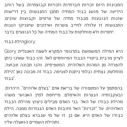
המכונות היום זכויות חברתיות וזכויות קבוצתיות. בשל רוחב
היריעה של מושג כבוד המחיה תתכן התנגשות בין דרישות
שונות הנובעות מכבוד מחיה של פרטים וקבוצות שונים.
התנגשות זו עלולה לחייב פשרות ואיזונים שיעניקו הגנות
יחסיות ולא מוחלטות על כבוד המחיה של כל הנוגעים בדבר.
הילת כבודglory
Glory היא המילה המשמשת בתרגומי המקרא לשפה האנגלית
לציון מרבית ביטויי הכבוד המיוחסים לאל. זהו כבוד שאינו ניתן
להפרדה מן המהות האלוהית, המטפיסית, והנו תכונה טבועה,
מוחלטת, נצחית ובלתי ניתנת לפגימה. כבוד זה מכונה כאן “הילת
כבוד”.
בהסתמך על המטפורה של בריאת אדם “בצלם אלוהים”, היהדות,
ובעקבותיה הנצרות והאיסלם, מייחסת למין האנושי משהו
מהילת כבודו של האל. בני האדם מכילים ניצוץ מהילת הכבוד
האלוהית, על “זכויות” האל וחובות האדם הנגזרות ממנה. הילת
כבודו של האדם היא, אם כן, זו של מי שנברא בצלם אלוהים
ותהילת השמיים הואצלה עליו.