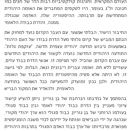
העולם המקראית, וחגיגות קולקטיביות רבות הדר של חגים כמו
חנוכה ול”ג בעומר, היו לטקסים המחברים את האומה היהודית
המתחדשת עם תרבותה, ההיסטוריה שלה, האדמה שנגזלה
ממנה, והדרת כבודה הלאומי.
החיבור הישיר, הבלתי אמצעי, עם העבר הקדום נועד למחוק את
הכתם המביש של קיום גלותי מעל הדרת כבודו של העם היהודי
באמצעות גיבוש תודעה יהודית עצמית חדשה, “עוקפת גלות”.
התודעה היהודית החדשה נועדה לקשור את היהודים החדשים
עם עברם הקדום, שהכיל, לפי תפיסה זו, אנשי הדרת כבוד עזים,
עשויים ללא חת, ואומה עברית ריבונית וגאה. הגלות, לפי גישה
זו, לא היתה אלא סטיה מהיסטורית הדרת הכבוד של האומה
היהודית, ולכן נכון ומוצדק להמעיטה ככל האפשר בתודעה
הלאומית, ולהאדיר את המקור הבריא.
בהסתמך על כתיבתו הנרחבת של בן גוריון, ניתן להציע קישור
ציוני מעניין בין הדרת כבוד יהודי לאומי ובין כבוד סגולי.
בעולמו הרוחני של בן גוריון, כבוד סגולי הוא ערך יהודי מקורי,
שנהגה על ידי הנביאים ופותח על ידיהם לכדי משנה הומניסטית
מפוארת. מרכזיותו של ערך כבוד האדם הסגולי בתרבות היהודית