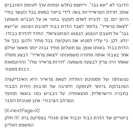
הדובר לא “יצא גבר”, וייתפס כחלש ופחות ערך לעומת הסובבים
אותו. חרדת הפראייריות באה לידי ביטוי כמעט בכל הקשר בחיי
היום יום. כך, להניח לאדם לעקוף בתור או על הכביש משמעו
“לצאת פראייר”, כלומר לאבד הדרת כבוד לטובת הפוגע, ש”יוצא
גבר” על חשבון הנפגע. הנפגע הפוטנציאלי, החרד להדרת כבודו,
יודע, לכן, כי עליו למנוע את העקיפה בכל מחיר ולהגן בכך על
הדרת כבוד. באותו אופן, גם תשלום מחיר גבוה יותר מאשר שילם
אחר בעבור אותה סחורה משמעותו “לצאת פראייר”. לבצע מטלה
שאחר היה צריך לבצעה משמעה “להיות פראייר שלו”. והדוגמאות
רבות מספור.
נפוצותה של תסמונת החרדה לצאת פראייר היא האינדיקציה
המובהקת ביותר לעומקה ולטיבה של תרבות הדרת הכבוד
בחברה הישראלית. תוצאותיה, על הכביש כמו בשאר תחומי
המרחב הציבורי, אינן טעונות הסבר.
[X=nextPage=X]
חלק III: ביטויים של הדרת כבוד וכבוד אדם סגולי בפסיקת בית
המשפט העליון