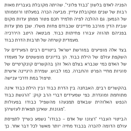
הפניה לאדם בלשון “כבוד פלוני”, שהיתה מקובלת בעברית מאות
רבות של שנים ומקובלת עדיין, מביעה הכרה במעלתו ורוממותו
של הנמען. גם ההלכה לפיה תלמיד חכם פטור ממתן עדות מקום
שבית הדין מורכב מדיינים שכבודם פחות משלו, שכן מתן עדות
בפניהם תהווה עבורו פחיתות כבוד, מבטאה היטב היררכיה
מעמדית קשיחה של תרבות הדרת כבוד.
בצד אלה מופיעים במורשת ישראל ביטויים רבים המעידים על
השקפת עולם של הילת כבוד, הן בדיונים מופשטים על מעמדו
של האדם כמי שנברא בצלם האל והן בהקשרים קונקרטיים של
סוגיות מחיי הפרט והחברה, כמו לבוש, שמירת היגיינה אישית
טיפול במת ודרכי ענישה.
בהקשרים רבים, האבחנה בין הדרת כבוד ובין הילת כבוד אינה
מתוחמת ומוגדרת, כפי שמעידים דברי הרב קוק: “הרגשת כבוד
הנפש האלוהית שבאדם תמנעהו מהשפיל כבודו בפעולות
מגונות, שאינן תפארת לעושיהן”.
הביטוי העברי “רצונו של אדם – כבודו” נשמע כשייך לתפיסת
עולם הדומה להכרה בכבוד מחיה יותר מאשר לכל דבר אחר. כך