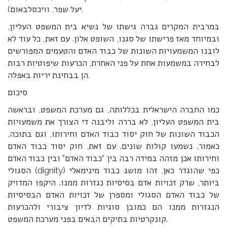
יעל שפר, וויכסלבאום).
במרבית המקרים גברה גישתו של נשיא בית המשפט העליון,
ובמיוחד מאז פרישתו של סגנו, השופט אלון. עם זאת, כל עוד לא
לובנו המשמעויות השונות של כבוד האדם והטעמים המפורשים
לבחירה במשמעות אחת על פני האחרת, הכרעות שיפוטיות רבות
הן בבחינת יריות באפלה.
סיכום
כמו החברה הישראלית בכללותה, גם מערכת המשפט, ובראשה
בית המשפט העליון, לא בררה וליבנה די הצורך את משמעויות
הכבוד השונות של חוק יסוד כבוד האדם וחירותו, וגם בתוכה,
כאמור, נשמעו קולות שונים. עם זאת, חוק יסוד כבוד האדם
וחירותו אכן מזהה במידה רבה בין “כבוד האדם” ובין כבוד האדם
הסגולי (dignity) כפי שהוגדר כאן. זהו מושג כבוד מינימאלי
ביותר, שרק זכויות אדם בסיסיות נגזרות ממנו. היקפו המדויק
של כבוד האדם הסגולי ומספרן של זכויות האדם הבסיסיות
הנגזרות ממנו הם כמובן סוגיות לדיון ציבורי ולהכרעות
קונקרטיות בתיקים הבאים בפני מערכת המשפט.