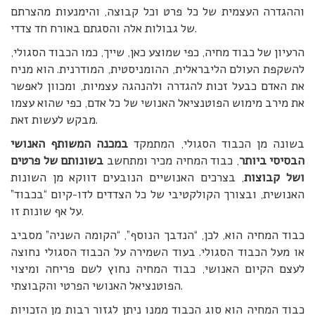
וההגדרה העצמית של כל פרט וכל קבוצה, והימנעות מהצרתם
של גבולות אלה והסגתם באורח חד צדדי.
הרעיון של כבוד מחיה, כפי שמוצע כאן, שייך, כמו הכבוד הסגולי,
להשקפת העולם הליבראלית, ההומניסטית, המודרנית. הוא מניח
את האדם כבעל זכות להגדרה ולהנהגה עצמיות, ומכוון לאפשר
את מירב מימוש הפוטנציאל האנושי של כל אדם, כפי שהוא עצמו
מבקש לעשות זאת.
בשונה מן הכבוד הסגולי, המתמקד
במכנה המשותף האנושי
הבסיסי ביותר
, כבוד המחיה מכיר ומתחשב
בשונותם של פרטים
ושל קבוצות
, בצרכים האנושיים הנובעים דווקא מן השונות
האנושית, ובצורך הקולקטיבי של כל הצדדים לדו-קיום “בכבוד”
על אף שונות זו.
כבוד המחיה הוא, לכן, “הנדבך הנוסף”, “הקומה השניה” מסביב
או מעל הכבוד הסגולי. בעוד השמירה על הכבוד הסגולי נחוצה
לעצם הקיום האנושי, כבוד המחיה נחוץ לשם פריחה ומיצוי
הפוטנציאל האנושי הפרטי והקבוצתי.
כבוד המחיה הוא סוג הכבוד ממנו ניתן לגזור רבות מן הזכויות