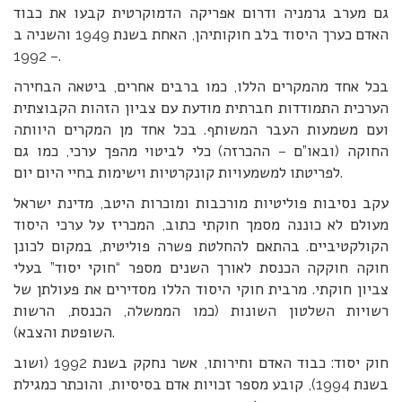
גם מערב גרמניה ודרום אפריקה הדמוקרטית קבעו את כבוד
האדם כערך היסוד בלב חוקותיהן, האחת בשנת 1949 והשניה ב
– 1992.
בכל אחד מהמקרים הללו, כמו ברבים אחרים, ביטאה הבחירה
הערכית התמודדות חברתית מודעת עם צביון הזהות הקבוצתית
ועם משמעות העבר המשותף. בכל אחד מן המקרים היוותה
החוקה (ובאו”ם – ההכרזה) כלי לביטוי מהפך ערכי, כמו גם
לפריטתו למשמעויות קונקרטיות וישימות בחיי היום יום.
עקב נסיבות פוליטיות מורכבות ומוכרות היטב, מדינת ישראל
מעולם לא כוננה מסמך חוקתי כתוב, המכריז על ערכי היסוד
הקולקטיביים. בהתאם להחלטת פשרה פוליטית, במקום לכונן
חוקה חוקקה הכנסת לאורך השנים מספר “חוקי יסוד” בעלי
צביון חוקתי. מרבית חוקי היסוד הללו מסדירים את פעולתן של
רשויות השלטון השונות (כמו הממשלה, הכנסת, הרשות
השופטת והצבא).
חוק יסוד: כבוד האדם וחירותו, אשר נחקק בשנת 1992 (ושוב
בשנת 1994), קובע מספר זכויות אדם בסיסיות, והוכתר כמגילת