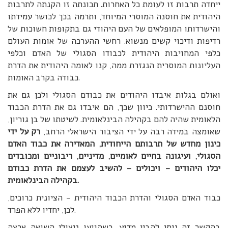
ייחדה תרבות זו לעומת כל האחרות. תכונתה זו הקנתה לתרבות
היהודית את חוסנה המוסרי המיוחד, ותרמה בכך לכושר עמידתו
והישרדותו המופלאים של העם היהודי גם בתקופות חשוכות של
רדיפות ודיכוי קשים מנשוא. רחשי ההערכה של אומות העולם
כלפי המחויבות היהודית לכבודו הסגולי של האדם וכלפי
העליונות המוסרית הנגזרת ממה, קנו לאומה היהודית את הדרת
כבודה בקרב האומות.
ואולם בגלות איבדו היהודים את כבודם הסגולי ולכן גם את
חוסנם ההישרדותי. כיוון שכך, הם איבדו גם את הדרת הכבוד
הלאומית שהיה להם בקהילה הבינלאומית. לשיטתו של בן גוריון,
שאומצה במידה רבה על ידי הציבור הישראלי הרחב,
רק על ידי
כינון מחדש של תרבותם הייחודית, המאדירה את כבוד האדם
הסגולי, ועיגונה בחיים לאומיים, מדיניים, ריבוניים ומכובדים
יכלו היהודים – ויכולים – להשיב לעצמם את הדרת כבודם
בקהילה הבינלאומית.
כבוד האדם הסגולי והדרת הכבוד היהודית – הציונית כרוכים,
לכן, יחדיו ללא הפרד.
בהקשר זה ניתן להבין מדוע, כשהגיעו ניצולי השואה ארצה