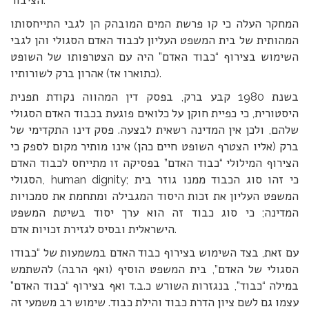
הציבור.
המחקר העלה כי קו פרשת המים המובהק הן לגבי התייחסותו
המהותית של בית המשפט העליון לכבוד האדם הסגולי והן לגבי
השימוש בצירוף “כבוד האדם” היה עם הצטרפותו של השופט
(כתוארו אז) אהרון ברק לשורותיו.
בשנת 1980 קבע ברק, בפסק דין המהווה נקודת תפנית
היסטורית, כי כפיית חוקן על כלואים פוגעת בכבוד האדם הסגולי
שלהם, ולכן אין המדינה רשאית לבצעה. פסק דינו התקדימי של
ברק (אליו הצטרף השופט חיים כהן) אינו מותיר מקום לספק כי
הצירוף המילולי “כבוד האדם” בפסיקה זו מתייחס לכבוד האדם
הסגולי, human dignity; כי זהו סוג הכבוד ממנו גוזר בית
המשפט העליון את זכות היסוד המגבילה ומתחמת את סמכויות
המדינה; כי סוג כבוד זה הוא ערך יסוד בשיטת המשפט
הישראלית ובסיס לגזירת זכויות אדם.
עם זאת, בצד השימוש בצירוף כבוד האדם במשמעות של “כבודו
הסגולי של האדם”, בית המשפט הוסיף (ואף הרבה) להשתמש
במילה “כבוד”, בנגזרות השורש כ.ב.ד ואף בצירוף “כבוד האדם”
עצמו גם לשם ציון הדרת כבוד והילת כבוד. שימוש רב משמעי זה