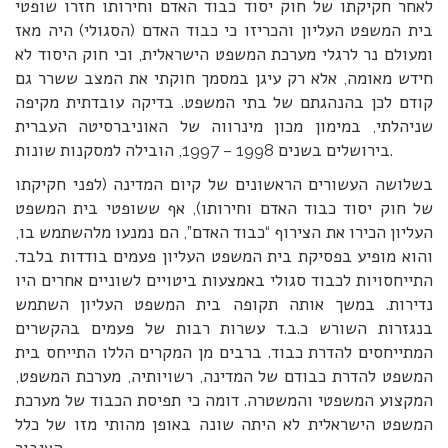
לאחר חקיקתו של חוק יסוד כבוד האדם וחירותו חזרו שופטי
בית המשפט העליון והכריזו כי כבוד האדם (הסגולי) היה מאז
ומעולם נר לרגלי מערכת המשפט הישראלית, וכי חוק היסוד לא
חידש מאומה, אלא רק עיגן במסמך חוקתי את המצב ששרר גם
קודם לכן בהנהגתם של בתי המשפט. בדיקה עובדתית מקיפה
שניהלתי, במימון מכון מינרווה של האוניברסיטה העברית
בירושלים בשנים 1998 – 1997, הובילה למסקנות שונות.
בשלושה העשורים הראשונים של קיום המדינה (לפני חקיקתו
של חוק יסוד כבוד האדם וחירותו), אף ששופטי בית המשפט
העליון הכירו את הצירוף “כבוד האדם”, הם נמנעו מלהשתמש בו,
והוא מופיע בפסיקת בית המשפט העליון פעמים בודדות בלבד.
התייחסויות לכבוד סגולי באמצעות ביטויים לשוניים אחרים היו
נדירות. במשך אותה תקופה בית המשפט העליון השתמש
בנגזרות השורש כ.ב.ד עשרות רבות של פעמים בהקשרים
המתייחסים להדרת כבוד. ברבים מן המקרים הללו התייחס בית
המשפט להדרת כבודם של המדינה, רשויותיה, מערכת המשפט,
המקצוע המשפטי והמשטרה. דומה כי תפיסת הכבוד של מערכת
המשפט הישראלית לא היתה שונה באופן מהותי מזו של כלל