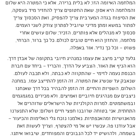
המלחמה האיומה הזו; לא בלית ברירה, אלא כי המטרה היא שלום
והמלחמה היא אסון. שאת החטופים צריך להחזיר מיד בעסקה,
את הסיפוח בגדה המערבית צריך להפסיק, ואת הסכסוך צריך
לפתור במשא ומתן מדיני שיוביל לפתרון צודק לשני העמים.
סכסוך לא מנהלים אלא פותרים, הזכיר; שלום עושים אחרי
מלחמה, והחזון הוא חיים טובים לכולם. כל כך ברור, הכרחי,
פשוט – וכל כך נדיר. אור באפלה.
גלעד קריב מיצב את עצמו כמנהיג חיובי בתקופה של אבדן דרך.
הוא הניף את האור, הצביע על הדרך, והכריז – ביחד עם חברת
הכנסת נעמה לזימי – שהתקווה לא כבתה, ולא תכבה לעולם.
שנאבק עד שנשיג את המטרה. זה הזמן להתייצב עמו, במחנה
השלום, השפיות והחיים. זה הזמן להבהיר בכל דרך שאנחנו
ניצבים עם מנהיגים חיוביים ואמיצים, ולא מכירים במגמגמים
ובמשתמטים. למרות הקולניות של הישראלים שדוהרים אל
התחתית, אני בטוחה שרובנו חפצי חיים ושלום; שלא התנערנו
מהאנושיות ומהאכפתיות. נאלמנו נוכח גלי האלימות והכיעור –
אבל עודנו פה. עכשיו יש אל מי להצטרף, וצריך לעשות זאת
בשמחה, ולהושיט יד לכל הנבוכים והמפוחדים, שיבואו איתנו.