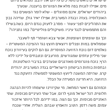
שישראלים נואשים משליכים עליהם את יהבם, ממלאים פיהם
מים. אפילו לגנות בפה מלא את הפוגרום ברעננה, שנערך
ביהודים ישראלים, אינם מסוגלים – שלא לומר הפשעים נגד
האוכלוסיה בעזה ובגדה המערבית. אפילו יאיר גולן, שזיהה נכון
את התהליכים לפני עשור – מסרב לזעוק נגדם היום, כשהבשילו
והם מתממשים לנגד עיניו. משיקולים פוליטיים? כמו נתניהו?
וכך גם שופטים ושופטות, אנשי צבא ושומרי סף לשעבר,
שממלאים במות ופנלים ויוצאים חוצץ נגד ההפיכה המשטרית –
נאלמים דום נוכח הזוועה המוסרית. גם הם לוקים בעיוורון נוכח
שני מיליון עזתים שמגורשים, מורעבים ונטבחים על ידינו ללא
הרף; נוכח פוגרומים מאורגנים שנערכים בגיבוי השלטונות
ובחסות כוחות הביטחון הישראליים בגדה המערבית. יהודית
קרפ, שהיתה המשנה ליועץ המשפטי לממשלה וזועקת נגד
הזוועה, היא חריגה המעידה על הכלל.
וכמוהם גם ראשי המחאה, מי שקיווינו שיצמחו להיות הנהגה
חלופית. דגל ישראל מונף לרום, אבל שתי העיניים מכוסות, שתי
האזניים מכוסות, וכך גם הפה. במו ידיהם. לכל היותר איזכור
עמום. משה רדמן, הטוב והאמיץ שבהם, הצליח, אחרי שנכח