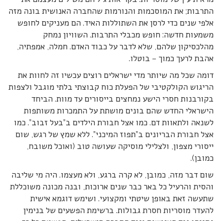
התרבות; את המוסכמות והנורמות שהחברה האנושית בונה מזה
אלפי שנים כדי לרסן את השתוללות האיד. הם מעניקים לחופש
משמעות חדשה: חופש מכבלי התרבות. השוויון נמחק
מהלכסיקון שלהם, שלא לדבר על כבוד האדם. חמלה, אמפתיה,
אהבת לרעך כמוך – בוטלו.
דומה שכל מה שיותר מדי ישראלים רוצים עכשיו זה לחוות את
הריגוש הקולקטיבי של הפעלת כוח קבוצתי בלתי מוגבל ולצפות
בקורבנות חסרי הישע נמחצים בייסורים עד מוות. הביחד
הישראלי החדש שהם בונים מושתת על התמכרות משותפות
לשנאה ולתאוות דם. כמו אצל חבורת הילדים ב”בעל זבוב”. כמו
אצל חבורת הבריונים ב”תפוז המיכני”. ללא שמץ של רגש, שום
ייסורי מצפון, ולצלילי מוסיקה שעושה טוב (ואוכל משובח,
כמובן).
שום דבר מזה, כמובן, לא קרה ברגע, ולא מעצמו. היה מי שליבה
והסית והרעיל כל באר כבר שנים ארוכות, ובנה מכונה משוכללת
שתעשה זאת באופן שיטתי ומקצועי. ושימש דוגמא אישית
להעדר מוסריות חסרת גבולות. ברשימת הפשעים של בנימין