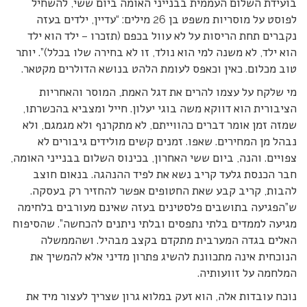
בועידת השלום העממית בבנייני האומה ביום ששי, להשחיל
לפוסט על מוסריות משפט בן 26 מילים: “עדיין, ילדים בעזה
נקברים תחת הריסות על לא עוול בכפם (תזכרו – ילד הוא ילד
הוא ילד, לא משנה למי הוא נולד, זו לא בחירה שלו בכלל)”. יותר
טוב מכלום. כאין וכאפס לעומת הלהט בנושא הדולרים מקטאר.
מי שלקח על עצמו להרים את דגל האמת, המוסר והאחריות
הציבורית הוא דווקא משה בוגי יעלון. חייל ומצביא בהכשרתו,
שמזה זמן אומר דברים כהווייתם, לא מתקרנף ולא מגמגם, ולא
נבהל מן המחירים. שאפו. זמנים קשים מולידים גיבורים לא
צפויים. והנה, ביום ששי האחרון, בכינוס השלום בבנייני האומה,
חבר הכנסת גלעד קריב נשא את לפיד ההנהגה. בנאום חוצב
להבות, קריב קבע שאת החטופים אפשר להחזיר רק בעסקה.
ש”הפגיעה בתושבים פלסטינים בעזה שאינם מעורבים בלחימה
מגיעה לממדים בלתי נתפסים ובלתי ניתנים להכחשה”. שהסיפוח
האלים בגדה המערבית מתקדם בקצב מבהיל. ושהממשלה
הנוכחית אינה מתכוונת להשיג פתרון מדיני אלא להמשיך את
המלחמה על זוועותיה.
נוכח עובדות אלה, הוא זעק במלוא גרון שצריך לעצור מיד את