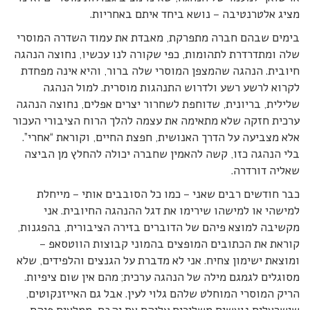
מציג אלטרנטיבה – נושא ביחד איתם באחריות.
בימים שבהם חברה מתפרקת, מאבדת את עמוד השדרה המוסרי
שלה ומתדרדרת לתהומות, כפי שקורה לנו עכשיו, נחוצה הנהגה
חיובית. הנהגה שהמצפן המוסרי שלה ברור, והיא אינה מפחדת
לקרוא לרשע רשע ולדרוש התנהגות מוסרית. למול הנהגה
שלילית, בריונית, שדוחפת לשחרור יצרים אפלים, נחוצה הנהגה
ערכית חזקה שלא מתאימה את עצמה להלך הרוח הציבורי העכור
אלא מצביעה על הדרך האנושית, חפצת החיים, וקוראת “אחרי”.
בלי הנהגה כזו, קשה להאמין שחברה יכולה להחלץ מן הביצה
שאליה דורדרה.
כבר חודשים רבים שאני – כמו כל הסובבים אותי – מייחלת
למישהי או למישהו שירימו את דגל ההנהגה החיובית. אני
מקשיבה למוצא פיהם של הדוברים בזירה הציבורית, בהפגנות,
קוראת את הכתובים המופצים בהמוני קבוצות הווטסאפ –
ומוצאת ישימון צחיח. אני לא מדברת על הגנצים והלפידים, שלא
מסוגלים לגמגם מילה של הנהגה ערכית; מהם אין שום ציפיות.
הריק המוסרי המוחלט שלהם גלוי לעין. אבל גם האייזנקוטים,