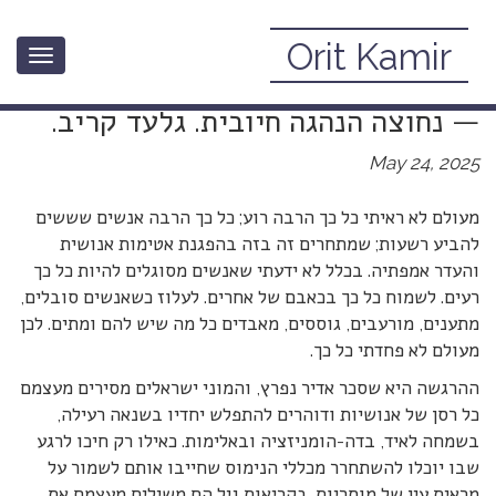
Orit Kamir
Toggle
כשהרוע מציף וחברה מאבדת את דרכה
navigation
— נחוצה הנהגה חיובית. גלעד קריב.
May 24, 2025
מעולם לא ראיתי כל כך הרבה רוע; כל כך הרבה אנשים שששים
להביע רשעות; שמתחרים זה בזה בהפגנת אטימות אנושית
והעדר אמפתיה. בכלל לא ידעתי שאנשים מסוגלים להיות כל כך
רעים. לשמוח כל כך בכאבם של אחרים. לעלוז כשאנשים סובלים,
מתענים, מורעבים, גוססים, מאבדים כל מה שיש להם ומתים. לכן
מעולם לא פחדתי כל כך.
ההרגשה היא שסכר אדיר נפרץ, והמוני ישראלים מסירים מעצמם
כל רסן של אנושיות ודוהרים להתפלש יחדיו בשנאה רעילה,
בשמחה לאיד, בדה-הומניזציה ובאלימות. כאילו רק חיכו לרגע
שבו יוכלו להשתחרר מכללי הנימוס שחייבו אותם לשמור על
מראית עין של מוסריות. בקריאות גיל הם משילים מעצמם את