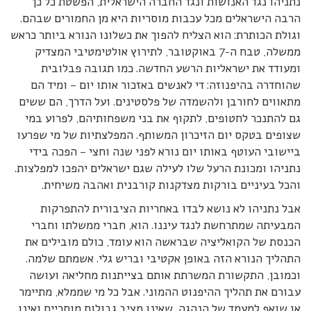
נתניהו נגד האנושות ונגד החברה הישראלית, הפשטת כל כך
הרבה הישראלים מכל עכבות מוסריות היא מן החמורים שבהם.
וגולת הכותרת: הוא הצליח להפוך את כשלונו הנורא ביותר כראש
ממשלה, טבח ה-7 באוקטובר, לתירוץ אולטימטיבי המצדיק
ומעודד את ישראליות הרשע החדשה. כמו תגובה פבלובית
שהוחדרה בהיפנוזה: די לאנשים באזכור אותו יום – ומיד הם
מתאווים לחורבן ולהשמדה של פלסטינים. ועל הדרך, הם ששים
גם להתנכר לחטופים, לתקוף את בני משפחותיהם, לפרוע במי
שצופים בטקס יום הזיכרון המשותף. המפלצתיות של מי שפרעו
ביישובי העוטף באותו יום נורא לפני שנה וחצי – הפכה בידי
נתניהו ומכונת הרעל שלו לעילה שגם ישראלים יהפכו למפלצות.
והכל בעיניים בורקות מצדקנות קורבנית ואהבה משיחית.
אבל נתניהו לא נושא לבדו באחריות הציבורית להתפרקות
המבעיתה שמתרחשת לנגד עיננו. הוא, חברי ממשלתו וחברי
הכנסת של הקואליציה שבראשה הוא עומד, כולם מובילים את
התהליך הנורא הזה באופן אקטיבי ובריש גלי. אשמתם שלמה.
וכמובן, התקשורת המשרתת אותם בצייתנות מחליאה ועושה
עבורם את תהליך ההיפנוט ההמוני. אבל כל מי שממלא, מתיימר
או שואף למעמד של הנהגה, שאינו מציב גבולות מוסריים ואינו