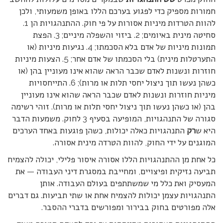
חמורות מספיק כדי לפגוע בערכם הללו באופן משמעותי, ולכן
להוות הטרדות מיניות אסורות על פי חוק. ההתנהגויות הן 1.
סחיטה מינית באיומים; 2. ביזוי והשפלה מיניים; 3. הפצת
תמונות מיניות של אדם בלא הסכמתו; 4. נגיעות מיניות (או
התערטלות מינית) בלי הסכמתו של אדם אחר; 5. הצעות מיניות
חוזרות ונשנות לאדם שכבר הראה שהוא אינו מעוניין בהן (או
כשהן נעשו תוך ניצול יחסי תלות או מרות); 6. התייחסויות
מיניות חוזרות ונשנות לאדם שכבר הראה שהוא אינו מעוניין
בהן (או כשהן נעשו תוך ניצול יחסי תלות או מרות). זוהי רשימה
סגורה של התנהגויות, המופיעה בסעיף 3 לחוק. משמעות הדבר
היא ש
רק
התנהגויות כאלה יכולות, כשהן פוגעות באחד הערכים
המוגנים על ידי החוק, להוות הטרדה מינית אסורה.
כל אחת מן ההתנהגויות הללו אסורה איסור פלילי, יכולה להצמיח
תביעה נזיקית ופיצויים, ומחייבת במסגרת דיני העבודה — את
המעסיק ואת כלל מי שמשתתפים בעולם העבודה. אותן
התנהגויות עצמן יכולות להצמיח אחת או שתי תביעות. גם דברים
אלה מפורטים בחוק בבירור ומפורשים בדברי ההסבר.