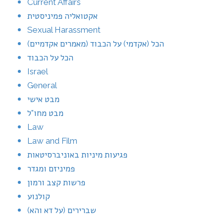
Current Affairs
אקטואליה פמיניסטית
Sexual Harassment
הכל (אקדמי) על הכבוד (מאמרים אקדמיים)
הכל על הכבוד
Israel
General
מבט אישי
מבט מחו"ל
Law
Law and Film
פגיעות מיניות באוניברסיטאות
פמיניזם ומגדר
פרשות קצב ורמון
קולנוע
שברירים (על דא והא)