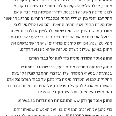
מסוכן, או להשליט השקפת עולם מוסרנית השוללת סקס, או
לכונן מדינת משטרה הנכנסת לחדרי המיטות כדי לבדוק אם
התקיימו יחסי מין. שוללי החוק ומתנגדיו התריעו מהרגע הראשון
שזו מטרת החוק ושזו תהיה תוצאתו. הם טעו לחלוטין לגבי
מטרתו; עכשיו צריך להבטיח שיטעו לחלוטין גם לגבי תוצאתו
בפועל. אני כותבת את הדברים בלב כבד, כי לצערי אני נוכחת כי
מקץ 20 שנה, אכן יש סימנים מדאיגים שיש מי שמפרשים את
החוק באופן שעלול לשרת מטרות שהוא לא נועד לקדם.
החוק אוסר הטרדה מינית כדי להגן על כבוד האדם
החוק למניעת הטרדה מינית נועד, כפי שכתוב במפורש
בכותרתו, בסעיף המטרה שלו ובדברי ההסבר שנלוו לו בעת
החקיקה, למנוע הטרדה מינית כדי להגן על כבוד האדם (כל אדם
באשר הוא אדם), להגן על הפרטיות, על החירות (חירות הבחירה
והמימוש העצמיים), ועל השוויון בין המינים.
החוק אוסר אך ורק שש התנהגויות המוגדרות בו בפירוט
כדי להגן על הערכים המנויים בו, ועל האנשים שמאחוריהם,
החוק מפרט
שש התנהגויות
שבמקרים מסוימים עלולות להחשב