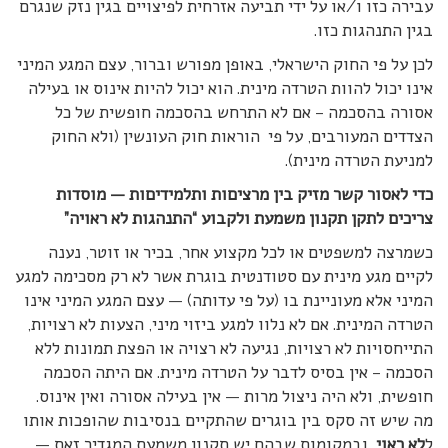
עבירה כזו ו/או על ידי תביעה אזרחית לפיצויים בגין נזק שנגרם
בגין התנהגות כזו.
לכן על פי החוק הישראלי, באופן מפורש וברור, עצם המגע המיני
אינו יכול להוות הטרדה מינית. הוא יכול להיות אינוס או בעילה
אסורה בהסכמה – אם לא התרחש בהסכמה חופשית של כל
הצדדים המעורבים, על פי הוראות חוק העונשין (ולא החוק
למניעת הטרדה מינית).
כדי לאסור קשר מזיק בין מרציםות ותלמידיםות — מוסדות
צריכים לתקן תקנון משמעת ולקבוע “התנהגות לא ראויה”
כשמרצה למשפטים או לכל מקצוע אחר, בכיר או זוטר, נענה
לקיים מגע מינית עם סטודנטית בוגרת אשר לא רק מסכימה למגע
המיני אלא מעוניינת בו (על פי עדותה) — עצם המגע המיני אינו
הטרדה המינית. אם לא נלוו למגע ביזוי מיני, הצעות לא רצויות,
התייחסויות לא רצויות, נגיעה לא רצויה או הפצת תמונות ללא
הסכמה – אין בסיס לדבר על הטרדה מינית. אם היתה הסכמה
חופשית, ולא היה ניצול מרות — אין בעילה אסורה ואין אינוס.
מה שיש זה סקס בין בוגרים שהתקיים בנסיבות שהופכות אותו
ל
לא ראוי,
ובמקומות שבהם יש תקנון משמעת המגדיר זאת —