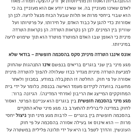
ההתנהגויות האסורות מתייחסות אך ורק להצקה חמורה מאוד
לאדם שאינו מעוניין בה, או שאינו יודע אם הוא מעוניין בה כי
הוא שבוי ביחסי מרות או תלות שבעל הכוח מנצל לרעה. לכן הן
אסורות: כדי להגן על כבוד האדם, על חירותו, על פרטיותו ועל
שוויון בין המינים. לכן הן נקראות הטרדה. הן נקראות הטרדה
מינית כי האופן שבו האדם המוטרד מוטרד הוא תוך שימוש לרעה
במיניותו.
אונס איננו הטרדה מינית; סקס בהסכמה חופשית – בודאי שלא
מגע מיני בין שני בוגרים בריאים בנפשם
אינו
התנהגות שהחוק
למניעת הטרדה מינית מגדיר ככזו שעלולה להפוך להטרדה מינית
אסורה על פי חוק. החלטה זו התקבלה במודע, במכוון ולאחר
מחשבה בוועדה לקידום מעמד האישה בכנסת, כלומר על ידי בית
המחוקקים המייצג את הריבון (אזרחי המדינה). הגיונה ברור:
מגע מיני בהסכמה חופשית
בין בוגרים הוא עניינם הפרטי, ואסור
לחוק במדינה ליברלית להתערב בו. מגע מיני שלא התקיים
בהסכמה חופשית בין בוגרים — לרבות מגע מיני תוך
ניצול
יחסי
מרות — הוא אינוס או בעילה אסורה בהסכמה על פי חוק
העונשין, והדרך לטפל בו היא על ידי תלונה פלילית במשטרה על