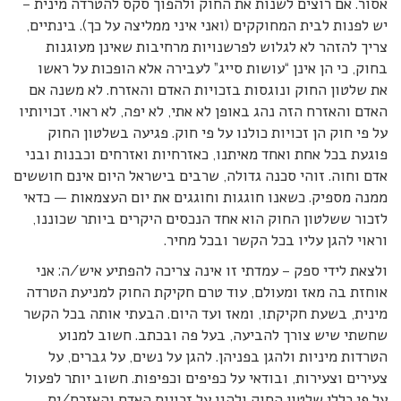
אסור. אם רוצים לשנות את החוק ולהפוך סקס להטרדה מינית –
יש לפנות לבית המחוקקים (ואני איני ממליצה על כך). בינתיים,
צריך להזהר לא לגלוש לפרשנויות מרחיבות שאינן מעוגנות
בחוק, כי הן אינן “עושות סייג” לעבירה אלא הופכות על ראשו
את שלטון החוק ונוגסות בזכויות האדם והאזרח. לא משנה אם
האדם והאזרח הזה נהג באופן לא אתי, לא יפה, לא ראוי. זכויותיו
על פי חוק הן זכויות כולנו על פי חוק. פגיעה בשלטון החוק
פוגעת בכל אחת ואחד מאיתנו, כאזרחיות ואזרחים וכבנות ובני
אדם וחוה. זוהי סכנה גדולה, שרבים בישראל היום אינם חוששים
ממנה מספיק. כשאנו חוגגות וחוגגים את יום העצמאות — כדאי
לזכור ששלטון החוק הוא אחד הנכסים היקרים ביותר שכוננו,
וראוי להגן עליו בכל הקשר ובכל מחיר.
ולצאת לידי ספק – עמדתי זו אינה צריכה להפתיע איש/ה: אני
אוחזת בה מאז ומעולם, עוד טרם חקיקת החוק למניעת הטרדה
מינית, בשעת חקיקתו, ומאז ועד היום. הבעתי אותה בכל הקשר
שחשתי שיש צורך להביעה, בעל פה ובכתב. חשוב למנוע
הטרדות מיניות ולהגן בפניהן. להגן על נשים, על גברים, על
צעירים וצעירות, ובודאי על כפיפים וכפיפות. חשוב יותר לפעול
על פי כללי שלטון החוק ולהגן על זכויות האדם והאזרח/ית