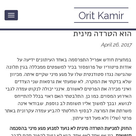
Orit Kamir
Toggle
לא כל סקס של מרצה עם סטודנטית
navigation
הוא הטרדה מינית
April 26, 2017
במחצית חודש אפריל התפרסמה באחד העיתונים ידיעה על
אודות פיטוריו של פרופסור בכיר למשפטים ממכללה בגין תלונה
שהגישה נגדו סטודנטית שלו על מגע מיני שקיים איתה. מכיוון
שלא בדקתי את המקרה, לא שמעתי את גרסאות שני הצדדים
ואיני מכירה את הפרטים לאשורם, אינני יכולה לנקוט עמדה לגבי
האירוע המסוים. כמו כן, התלבטתי האם ראוי בכלל להתייחס
לנושא, ובכך למשוך אליו תשומת לב נוספת, שבודאי אינה
משרתת את המרצה. לבסוף החלטתי להביע עמדה עקרונית באתר
פרטי (שלי) ולא מעל דפי עיתון.
החוק למניעת הטרדה מינית לא נועד למנוע מגע מיני בהסכמה
חופשית
. בין אף אחד לאף אחד. הוא לא נועד להפוך סקס לדבר