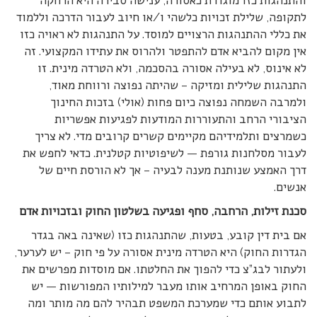
והתנהגות כזו מוגדרת כאסורה, ענישה סבירה היא הרחקה
לתקופה, שלילת זכויות כלשהי ו/או חיוב לעבור הדרכה וללמוד
את כללי ההתנהגות הרצויים למוסד. על התנהגות לא ראויה כזו
אין מקום להביא אדם להתפטר ולהרוס את עתידו המקצועי. זה
לא אינוס, לא בעילה אסורה בהסכמה, ולא הטרדה מינית. זו
התנהגות שלילית ומזיקה – שהיתה נפוצה ורווחת מאוד,
ולמרבה השמחה נפוצה כיום פחות (אולי) בזכות החינוך
הציבורי הרחב והתעוררות המודעות לפגיעות אפשריות
כשמרצים ותלמידיהם מקיימים קשרים קרובים מדי. לא צריך
לעבור מסלחנות גורפת — לשיפוטיות קטלנית. כדאי לחפש את
דרך האמצע שנותנת מענה לבעיה – אך לא הורסת חיים של
אנשים.
סכנת זילות, הרחבה, סחף ופגיעה בשלטון החוק ובזכויות אדם
אם בית דין קובע, בטעות, שהתנהגות כזו (שאינה באה בגדר
הגדרות החוק) היא הטרדה מינית אסורה על פי חוק – יש לערער,
ולעתור לבג”צ כדי להפוך את החלטתו. אם מוסדות מפרשים את
החוק באופן המרחיב אותו מעבר למילותיו המפורשות — יש
לתבוע אותם כדי שמערכת המשפט תבהיר להם מה מותר ומה