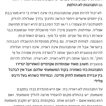
גם
התנהגות לא הולמת
.
לא יכול להיות ספק שהתנהגות כזו אינה ראויה כי היא מערבבת
בין יחסים אישיים ויחסי הוראה וחינוך בדרך שעלולה להזיק
לסטודנט/ית עצמה/ו ו/או לכל הסובבים (היא יוצרת תחושת
אפליה, שחיתות, חיפצון מיני). זוהי מושכלת יסוד שנטענת כבר
עשרות רבות של שנים, וסוף כל סוף, בשנים האחרונות,
הופנמה, לפחות לכאורה, גם בחלק ממוסדות ההשכלה הגבוהה
בישראל. אבל זה שהתנהגות אינה ראויה, אינה רצויה ועלולה
להיות פוגענית לא הופך אותה ל”הטרדה מינית אסורה על פי
חוק”. זה הופך אותה רק ללא ראויה, לא רצויה, ועלולה להיות
פוגענית.
חשוב מאוד שמוסדות אקדמיים (ואחרים) יגדירו
התנהגות כזו כאסורה בקוד המשמעתי שלהם. אבל אין לבלבל
בין עבירת משמעת לחוק מדינה, ובמיוחד כשהוא בעל היבט
פלילי
.
על התנהגות לא ראויה כזו, אם היא מוגדרת ככזו בתקנון
משמעת, יש בהחלט מקום להעמיד מרצה להליך משמעתי, ואם
הוא נמצא אשם – לענוש אותו. במקומות בהם יש תקנון משמעת