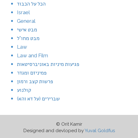
הכל על הכבוד
Israel
General
מבט אישי
מבט מחו"ל
Law
Law and Film
פגיעות מיניות באוניברסיטאות
פמיניזם ומגדר
פרשות קצב ורמון
קולנוע
שברירים (על דא והא)
© Orit Kamir
Designed and devloped by
Yuval Goldfus