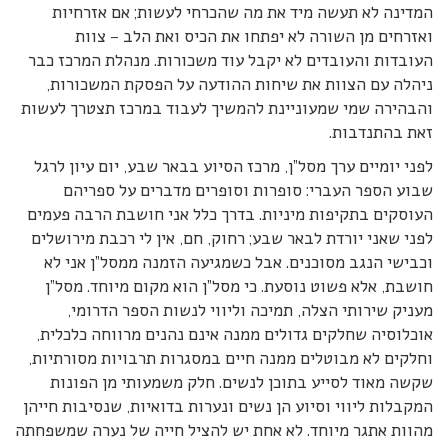
המדינה לא תעשה מיד את מה שהכרחי לעשות; אם אזרחיות
ואזרחים מן השורה לא יפתחו את הכיס ואת הלב – צוות
העובדות והעובדים לא יקבל עוד משכורות. מנהלת המרכז כבר
ניהלה עם הצוות את שיחות ההודעה על הפסקת המשכורות,
והבהירה שמי שמעוניינת להמשיך לעבוד במרכז תצטרך לעשות
זאת בהתנדבות.
לפני יומיים ערך מסל”ן, מרכז הסיוע בבאר שבע, יום עיון לרגל
שבוע הספר העברי: סופרות וסופרים מדברים על ספריהם
העוסקים בתקיפות מיניות. בדרך כלל אני חושבת הרבה פעמים
לפני שאני יורדת לבאר שבע; רחוק, חם, אין לי רכבת מירושלים
וכבישי הנגב מסוכנים. אבל כשמגיעה הזמנה ממסל”ן אני לא
חושבת, אלא פשוט נוסעת. כי מסל”ן הוא מקום מיוחד. מסל”ן
מעניק שירותי הצלה, תמיכה וליווי לנשות הספר הדרומי,
אוכלוסיה שחלקים גדולים ממנה אינם נהנים מרווחה כלכלית,
וחלקים לא מבוטלים ממנה חיים במסגרות תרבויות מסורתיות,
שקשה מאוד לסייע בתוכן לנשים. חלק משמעותי מן הפונות
המקבלות ליווי וסיוע הן נשים ונערות בדואיות, שנסיבות חייהן
מהוות אתגר מיוחד. לא אחת יש להציל חייה של נערה שמשפחתה