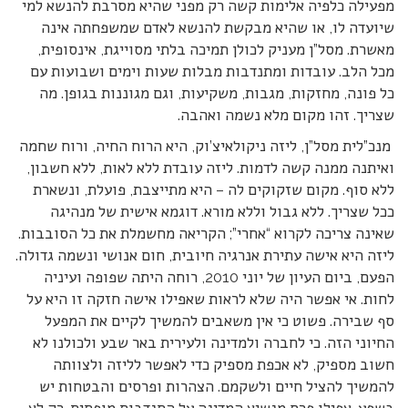
מפעילה כלפיה אלימות קשה רק מפני שהיא מסרבת להנשא למי
שיועדה לו, או שהיא מבקשת להנשא לאדם שמשפחתה אינה
מאשרת. מסל”ן מעניק לכולן תמיכה בלתי מסוייגת, אינסופית,
מכל הלב. עובדות ומתנדבות מבלות שעות וימים ושבועות עם
כל פונה, מחזקות, מגבות, משקיעות, וגם מגוננות בגופן. מה
שצריך. זהו מקום מלא נשמה ואהבה.
מנכ”לית מסל”ן, ליזה ניקולאיצ’וק, היא הרוח החיה, ורוח שחמה
ואיתנה ממנה קשה לדמות. ליזה עובדת ללא לאות, ללא חשבון,
ללא סוף. מקום שזקוקים לה – היא מתייצבת, פועלת, ונשארת
ככל שצריך. ללא גבול וללא מורא. דוגמא אישית של מנהיגה
שאינה צריכה לקרוא “אחרי”; הקריאה מחשמלת את כל הסובבות.
ליזה היא אישה עתירת אנרגיה חיובית, חום אנושי ונשמה גדולה.
הפעם, ביום העיון של יוני 2010, רוחה היתה שפופה ועיניה
לחות. אי אפשר היה שלא לראות שאפילו אישה חזקה זו היא על
סף שבירה. פשוט כי אין משאבים להמשיך לקיים את המפעל
החיוני הזה. כי לחברה ולמדינה ולעירית באר שבע ולכולנו לא
חשוב מספיק, לא אכפת מספיק כדי לאפשר לליזה ולצוותה
להמשיך להציל חיים ולשקמם. הצהרות ופרסים והבטחות יש