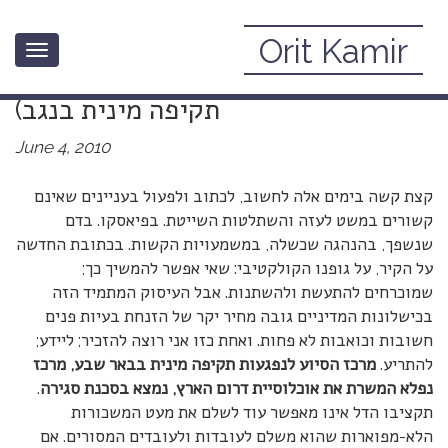
Orit Kamir
Toggle
להציל את מסל”ן (מרכז סיוע לנפגעות
navigation
תקיפה מינית בנגב)
June 4, 2010
קצת קשה בימים אלה לחשוב, לכתוב ולפעול בעניינים שאינם
קשורים במשט לעזה והשתלטות השייטת. בפיאסקו. בדם
שנשפך, בהנהגה שכשלה, במשמעויות הקשות. בכתובת החדשה
על הקיר, על גופנו הקולקטיבי: שאי אפשר להמשיך כך;
שמוכרחים להתעשת ולהשתנות. אבל העיסוק המתמיד הזה
בכישלונות המדיניים גובה מחיר יקר של הזנחת בעיות פנים
חשובות וכואבות לא פחות. ואחת כזו אני רוצה להזכיר; ליידע;
להתריע.
מרכז הסיוע לנפגעות תקיפה מינית בבאר שבע, מרכז
נפלא המשרת את אוכלוסיית דרום הארץ, נמצא בסכנת סגירה
.
תקציבו הדל אינו מאפשר עוד לשלם את מעט המשכורות
הלא-מפוארות שהוא משלם לעובדות ולעובדים המסורים. אם