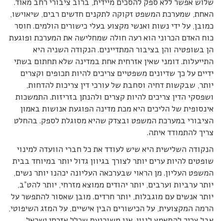
שלוש אפשר ללא ספק להסכים מיידית, ברוב ציבורי רחב מאוד.
האחת, שמערכת המשפט זקוקה לתקנים חדשים רבים, שיאוישו,
כמובן, על ידי נשות ואנשי מקצוע בעלי כישורים הולמים. חוסר
כוח האדם הכרוני הוא רעה חולה שמחלישה את המערכת ופוגעת
הן בשופטיה והן בציבור המתדיינים. הנקודה השניה היא
התייעלות. דומני שאין אזרחית אחת במדינה שלא תחתום בשתי
ידיים על כך שדיונים משפטיים צריכים להיות תכופים וקצרים
יותר, שבקשות דחיה וסחבת של עורכי דין צריכות להדחות,
ושפסקי הדין צריכים להיות קצרים ולהנתן בזריזות. התמשכות
אינסופית של הליכים היא מכת מדינה הפוגעת אנושות באמון
הציבורי במערכת המשפט ובצדק שהיא מסוגלת לספק. בהחלט
צריך להתמודד איתה.
הנקודה השלישית היא שיש לעודד את כל חברי הוועדה למינוי
שופטים להיות ערים יותר לצורך בגיוון גדול יותר במיוחד בבית
המשפט העליון. מן הראוי שבערכאה העליונה יכהנו יותר נשים,
יותר ערביות וערבים, יותר יהודים ממוצא מזרחי, יותר להט”ב,
יותר אנשים עם מוגבלות, יותר חרדים. מובן שאסור להתפשר על
הרמה המקצועית, על הכישורים הבין אישיים, על המזג השיפוטי,
אבל צריך להתאמץ לגוון. אני משוכנעת שכלל אזרחי ישראל