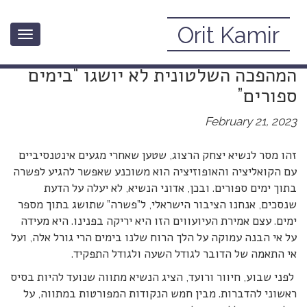
Orit Kamir
Toggle
לנשיא הרצוג: שום “הסכמות” עם
navigation
המהפכה השלטונית לא יושגו “בימים
ספורים”
February 21, 2023
זהו מסר לנשיא יצחק הרצוג, שטען שאחרי מגעים אינטנסיביים
עם הקואליציה והאופוזיציה הוא משוכנע שאפשר להגיע לפשרה
בתוך ימים ספורים. ובכן, אדוני הנשיא, לא יעלה על הדעת
שנסכים, אנחנו הציבור הישראלי, ל”פשרה” שתושג בתוך מספר
ימים. עצם אמירת העיועווים הזו היא יריקה בפנינו. היא מעידה
על אי הבנה עמוקה על הלך הרוח שלנו בימים הרי גורל אלה, ועל
אי התאמה של הדובר לגודל השעה ולגודל התפקיד.
לפני שבוע, חיוור ורועד, הציג הנשיא מתווה שנועד להיות בסיס
ראשוני להדברות. מבין חמש הנקודות המפורטות במתווה, על