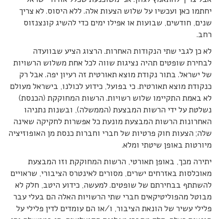
יחתמו כאן ועכשיו על שלוש הצעות אלה. ללא היסוס. לא צריך
שנים, חודשים, שבועות או אפילו ימים כדי להשיג קונצנזוס
רחב.
לא כן לגבי שתי הנקודות האחרות. הרצוג הציע שבוועדה
לבחירת שופטים תהיה נציגות שווה לכל אחת משלוש הרשויות
של ישראל. בתור נקודת מוצא תאורטית זה רעיון יפה. אבל רק
כנקודת מוצא תאורטית. כי בפועל, כידוע לכולנו, בישראל מעולם
לא באמת התקיימו שלוש רשויות. הרשות המחוקקת (הכנסת)
נשלטת על ידי הרשות המבצעת (הממשלה), ובשנות נתניהו
האחרונות הרשות המבצעת מונעת כל אפשרות לחקיקה שאינה
שלה; הצעות חוק פרטיות של חברי וחברות כנסת מן האופוזיציה
מיורטות באופן שיטתי ומלא.
יתירה מכך, באופן תאורטי, הרשות המחוקקת וזו המבצעת
מאוכלסות באזרחים ישרים, מסורים לאינטרס הציבורי, שראויים
להשתתף בבחירתם של שופטים. למעשה, כידוע היטב, חלק לא
מבוטל מהפוליטיקאים חברי שתי הרשויות האלה הם בעלי עבר
פלילי עשיר של הונאת הציבור, ו/או הם עומדים לדין פלילי על