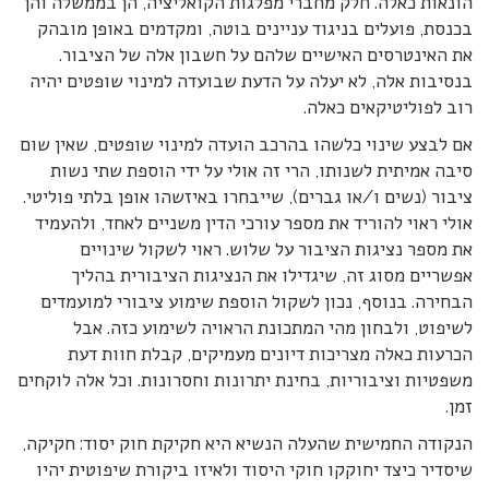
הונאות כאלה. חלק מחברי מפלגות הקואליציה, הן בממשלה והן
בכנסת, פועלים בניגוד עניינים בוטה, ומקדמים באופן מובהק
את האינטרסים האישיים שלהם על חשבון אלה של הציבור.
בנסיבות אלה, לא יעלה על הדעת שבועדה למינוי שופטים יהיה
רוב לפוליטיקאים כאלה.
אם לבצע שינוי כלשהו בהרכב הועדה למינוי שופטים, שאין שום
סיבה אמיתית לשנותו, הרי זה אולי על ידי הוספת שתי נשות
ציבור (נשים ו/או גברים), שייבחרו באיזשהו אופן בלתי פוליטי.
אולי ראוי להוריד את מספר עורכי הדין משניים לאחד, ולהעמיד
את מספר נציגות הציבור על שלוש. ראוי לשקול שינויים
אפשריים מסוג זה, שיגדילו את הנציגות הציבורית בהליך
הבחירה. בנוסף, נכון לשקול הוספת שימוע ציבורי למועמדים
לשיפוט, ולבחון מהי המתכונת הראויה לשימוע כזה. אבל
הכרעות כאלה מצריכות דיונים מעמיקים, קבלת חוות דעת
משפטיות וציבוריות, בחינת יתרונות וחסרונות. וכל אלה לוקחים
זמן.
הנקודה החמישית שהעלה הנשיא היא חקיקת חוק יסוד: חקיקה,
שיסדיר כיצד יחוקקו חוקי היסוד ולאיזו ביקורת שיפוטית יהיו