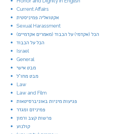
Honor and Dignity in English
Current Affairs
אקטואליה פמיניסטית
Sexual Harassment
הכל (אקדמי) על הכבוד (מאמרים אקדמיים)
הכל על הכבוד
Israel
General
מבט אישי
מבט מחו"ל
Law
Law and Film
פגיעות מיניות באוניברסיטאות
פמיניזם ומגדר
פרשות קצב ורמון
קולנוע