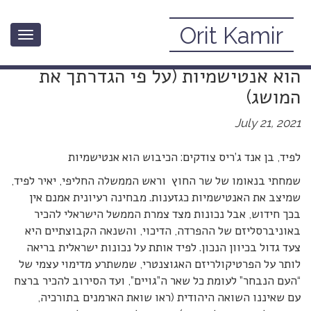
Orit Kamir
Toggle
לפיד, בן אנד ג’ריס צודקים: הכיבוש
navigation
הוא אנטישמיות (על פי הגדרתך את
המושג)
July 21, 2021
לפיד, בן אנד ג’ריס צודקים: הכיבוש הוא אנטישמיות
שמחתי בנאומו של שר החוץ וראש הממשלה החליפי, יאיר לפיד,
שמיצב את האנטישמיות כגזענות. מבחינה רעיונית אמנם אין
בכך חידוש, אבל נכונות מצד צמרת הממשל הישראלי להכיר
באוניברסליזם של ההפרדה, הדיכוי, והשנאה הקבוצתיים היא
צעד גדול בכיוון הנכון. לפיד אותת על נכונות ישראלית בריאה
לותר על הפרטיקולריזם האגוצנטרי, שמשתרע מדימוי עצמי של
“העם הנבחר” לעומת כל שאר ה”גויים”, ועד הסירוב להכיר ברצח
עם שאיננו השואה היהודית (ראו שואת הארמנים בתורכיה,