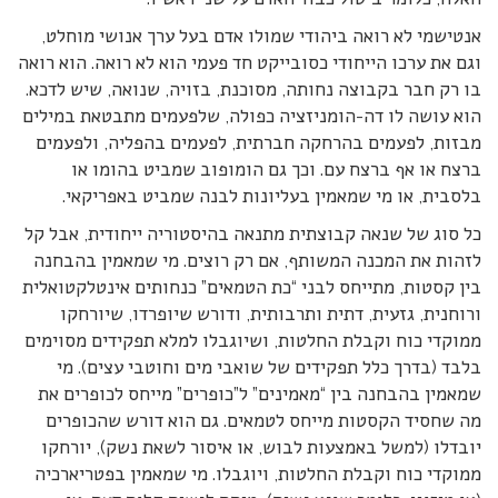
אנטישמי לא רואה ביהודי שמולו אדם בעל ערך אנושי מוחלט,
וגם את ערכו הייחודי כסובייקט חד פעמי הוא לא רואה. הוא רואה
בו רק חבר בקבוצה נחותה, מסוכנת, בזויה, שנואה, שיש לדכא.
הוא עושה לו דה-הומניזציה כפולה, שלפעמים מתבטאת במילים
מבזות, לפעמים בהרחקה חברתית, לפעמים בהפליה, ולפעמים
ברצח או אף ברצח עם. וכך גם הומופוב שמביט בהומו או
בלסבית, או מי שמאמין בעליונות לבנה שמביט באפריקאי.
כל סוג של שנאה קבוצתית מתנאה בהיסטוריה ייחודית, אבל קל
לזהות את המכנה המשותף, אם רק רוצים. מי שמאמין בהבחנה
בין קסטות, מתייחס לבני “כת הטמאים” כנחותים אינטלקטואלית
ורוחנית, גזעית, דתית ותרבותית, ודורש שיופרדו, שיורחקו
ממוקדי כוח וקבלת החלטות, ושיוגבלו למלא תפקידים מסוימים
בלבד (בדרך כלל תפקידים של שואבי מים וחוטבי עצים). מי
שמאמין בהבחנה בין “מאמינים” ל”כופרים” מייחס לכופרים את
מה שחסיד הקסטות מייחס לטמאים. גם הוא דורש שהכופרים
יובדלו (למשל באמצעות לבוש, או איסור לשאת נשק), יורחקו
ממוקדי כוח וקבלת החלטות, ויוגבלו. מי שמאמין בפטריארכיה