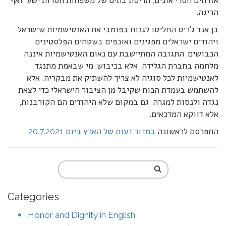
אזרחים חסרי אונים, הריסת בתים של משפחות חסרות ישע, ואף
הריגה.
בן אנד ג’ריס החליטו לגנות בפומבי את האנטישמיות שישראל
ויהודים ישראלים מפגינים ואוכפים בשטחים הפלסטינים
הכבושים. התגובה המתיישבת עם נאום האנטישמיות איננה
מלחמה בחברת הגלידה, אלא בכיבוש. מי שבאמת מתנגד
לאנטישמיות לכל סוגיה לא צריך להשתיק את מבקריה, אלא
להשתמש בעמדת הכוח שקיבל מן הציבור הישראלי כדי לצאת
נגדה ולנסות למגרה, גם במקום שלא היהודים הם הקורבנות,
אלא דווקא המדכאים.
התפרסם לראשונה
במדור דעות של הארץ ביום 20.7.2021
Categories
Honor and Dignity in English