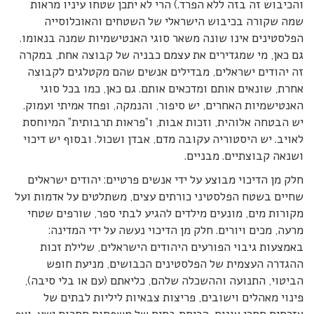
והכיבוש זה בזה ללא הפרד.) הרי לא יתכן שטחו עיניו מראות
שמה שקורה בכיבוש הישראלי של השטחים והאוכלוסייה
הפלסטינים אינו שונה משאר סוגי האנטישמיות שמנה בנאומו.
גם כאן, מי שמגדירים את עצמם כבניה של קבוצה אחת, במקרה
זה יהודים ישראלים, מבדילים אנשים שהם מקטלגים לקבוצה
אחרת, שונאים אותם ומדכאים אותם. גם כאן, כמו בכל סוגי
האנטישמיות האחרים, יש סיפור, והנמקה, ופחד אמיתי ועמוק.
יש הבטחה אלוהית, וזכות אבות, ו”פראות תרבותית” המיוחסת
לאויב. יש היסטוריה עקובה מדם, אבדן ושכול. ובסוף יש דיכוי
ושנאה קבוצתיים. מבניים.
חלק מן הדיכוי מבוצע על ידי אנשים פרטיים: יהודים ישראלים
שחיים בשטח הפלסטיני כורתים עצים, משתלטים על אדמות ועל
מקורות מים, מונעים מילדים להגיע לבתי ספר, שורפים שטחי
מרעה, מכים ויורים. חלק מן הדיכוי נעשה על ידי המדינה:
באמצעות גיבוי הפורעים היהודים הישראלים, שלילת זכות
ההגדרה העצמית של הפלסטינים הכבושים, מניעת חופש
הביטוי, התנועה וההשכלה שלהם, כליאתם (עם או בלי סיבה),
פינוי מאהלים וישובים, פריצות צבאיות ליליות לבתים של