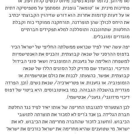
(או מיזוגן, כלומר שונא נשים), מיחס לנשים קלות דעת, או
פתיינות מינית, או “טומאה” גופנית, ומסתמך על מטפיסיקה דתית
או על דעות קדומות אחרות. הוא דורש שזיהוין הקבוצתי יכתיב
את היחס לכולן: שהן תופרדנה, תורחקנה ממוקדי כוח וקבלת
החלטות, שתחונכנה ותוסללנה למלא תפקידים חברתיים
מוגדרים ומוגבלים.
יפה עשה יאיר לפיד שכראש ממשלתה החליפי של ישראל הכיר
בדפוס ההרסני של שנאה קבוצתית, והכניס את האנטישמיות
למשפחה האלימה של גזענות, הומופוביה ושאר סוגי הבידול
והדיכוי. ובהעדר שם מדויק לכל הסוגים הללו של שנאה
קבוצתית, אפשר, כהצעתו, לכנות את כולם אנטישמיות. או
הומופוביה. או גזענות. או פטריארכיה/ שנאת נשים. (וכן, הפרדה
מגדרית בהשכלה הגבוהה, כמו באוטובוסים, היא ביטוי של דפוס
דיכוי מיזוגני/ גזעני/ אנטישמי).
לכן הצטערתי לתגובתו החריפה של אותו יאיר לפיד נגד החלטת
חברת הגלידה בן אנד ג’ריס לא למכור את תוצרתה לתושבי
הכיבוש. (וחשוב לזכור שהחברה מחרימה את הכיבוש, לא את
ישראל. מי שטוענים שהיא מחרימה את ישראל כורכים את ישראל