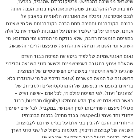
שישראל ממשיכה להכחיש). פרטיקולריזם שהוביל, במרעו,
לתרבות של התקרבנות, שמקדשת את הקורבנות, הפכה אותה
לנכס אסטרטגי, ומכלה את האנרגיה הלאומית במאבק על
בכורת-הקורבנות וחתירה תחת הכרה בקורבנותם של מי שאינם
אנחנו. שמחתי על כך שלפיד אותת על הנכונות להמיר את כל אלה
בתפיסה הומאנית רחבה, שלא בודקת מי המדכא ומי המדוכא, מי
השונא ומי השנוא, ומזהה את הזוועה שבעצם הדיכוי והשנאה.
נאום האנטישמיות של לפיד ביטא את תפיסת כבוד האדם
שהאו”ם אימץ בתגובה לאנטישמיות ולשאר סוגי השנאה והדיכוי
שהגיעו לשיא היסטורי במשטרים הפשיסטיים של המחצית
הראשונה של המאה העשרים (שנאה ודיכוי של מי שהוגדרו כלא
בריאים בגופם או בנפשם, של הומוסקסואלים ולסביות, של
“צוענים” ועוד). לפי תפיסת עולם זו, לכל אדם –אישה ואיש –
באשר הוא אדם יש ערך מלא ומוחלט (human dignity, כבוד
סגולי) מעצם השתייכותו למין האנושי. במקביל, לכל אדם יש ערך
ייחודי וחד פעמי (respect, כבוד מחיה) בזכות תכונותיו
הייחודיות. ההבדלה בין בני אדם על בסיס שיוכם לקבוצות,
השנאה של קבוצות ודיכוין, מגלמות ביטול של שני סוגי הערך
האלה, כלומר ביטול כבוד האדם על שני ראשיו.