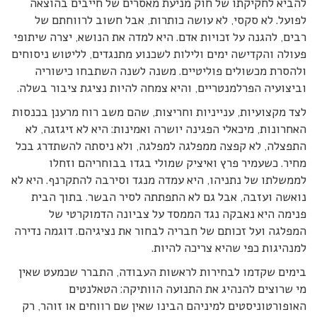
להביא לחקיקתו של חוק מניעת מאסרים של חייבים בהוצאה
לפועל. לא סקסי, לא עושה כותרות, אבל חשוב לרווחתם של
רבים, להגנה על זכויות אדם. היא למדה את הנושא, יצרה שיתופי
פעולה והקדישה ימים ולילות לשכנוע מתנגדים, לליטוש ניסוחים
ולהסרת מכשולים פוליטיים. משנה לשנה השתבחו כישוריה
וביצועיה הפרלמנטריים, והיא צמחה להיות נציגת ציבור בשלה.
לצד מקצועיות, ענייניות וחריצות, שהם משב רוח מרענן בכנסות
האחרונות, מיכאלי הפגינה יושרה ואמינות: היא לא זיגזגה, לא
התפצלה, לא קפצה ממפלגה למפלגה, ולא ניסתה להשתדרג בכל
מחיר. כשעמיר פרץ ואיציק שמולי בגדו בבוחריהם וזחלו
לממשלתו של נתניהו, היא עמדה מנגד וסירבה להתקרנף. היא לא
נואשה ועזבה, אבל גם לא התפתתה לסיר הבשר. בתוך הבית
פנימה היא נאבקה נגד הממסד על צביונה הדמוקרטי של
המפלגה ועל זכותם של חבריה לבחור את נציגיהם. דוגמה נדירה
למנהיגות כפי שהיא צריכה להיות.
בימים שקדמו לבחירות לראשות העבודה, התברר שכמעט שאין
מי שרוצים להנהיג את התנועה הוותיקה: הטאלנטים
האופורטוניסטים למיניהם הבינו שאין שם רווחים או זוהר, רק