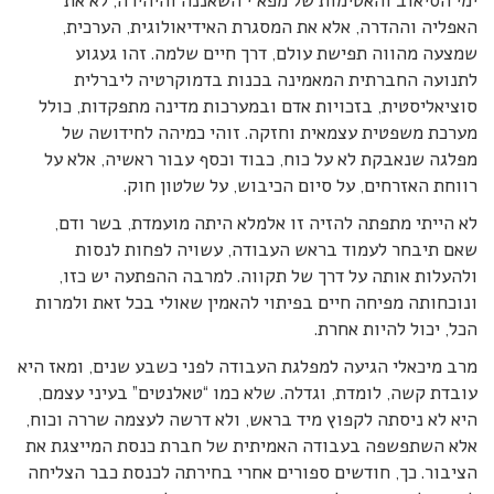
ימי הסיאוב והאטימות של מפא”י השאננה והיהירה, לא את
האפליה וההדרה, אלא את המסגרת האידיאולוגית, הערכית,
שמצעה מהווה תפישת עולם, דרך חיים שלמה. זהו געגוע
לתנועה החברתית המאמינה בכנות בדמוקרטיה ליברלית
סוציאליסטית, בזכויות אדם ובמערכות מדינה מתפקדות, כולל
מערכת משפטית עצמאית וחזקה. זוהי כמיהה לחידושה של
מפלגה שנאבקת לא על כוח, כבוד וכסף עבור ראשיה, אלא על
רווחת האזרחים, על סיום הכיבוש, על שלטון חוק.
לא הייתי מתפתה להזיה זו אלמלא היתה מועמדת, בשר ודם,
שאם תיבחר לעמוד בראש העבודה, עשויה לפחות לנסות
ולהעלות אותה על דרך של תקווה. למרבה ההפתעה יש כזו,
ונוכחותה מפיחה חיים בפיתוי להאמין שאולי בכל זאת ולמרות
הכל, יכול להיות אחרת.
מרב מיכאלי הגיעה למפלגת העבודה לפני כשבע שנים, ומאז היא
עובדת קשה, לומדת, וגדלה. שלא כמו “טאלנטים” בעיני עצמם,
היא לא ניסתה לקפוץ מיד בראש, ולא דרשה לעצמה שררה וכוח,
אלא השתפשפה בעבודה האמיתית של חברת כנסת המייצגת את
הציבור. כך, חודשים ספורים אחרי בחירתה לכנסת כבר הצליחה