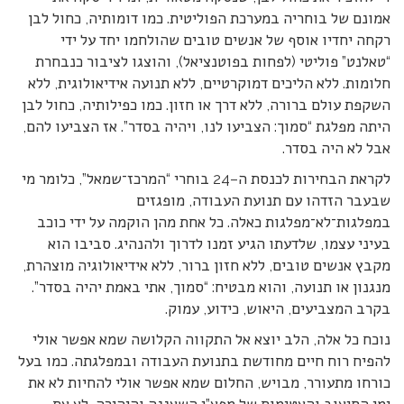
אמונם של בוחריה במערכת הפוליטית. כמו דומותיה, כחול לבן
רקחה יחדיו אוסף של אנשים טובים שהולחמו יחד על ידי
“טאלנט” פוליטי (לפחות בפוטנציאל), והוצגו לציבור כנבחרת
חלומות. ללא הליכים דמוקרטיים, ללא תנועה אידיאולוגית, ללא
השקפת עולם ברורה, ללא דרך או חזון. כמו כפילותיה, כחול לבן
היתה מפלגת “סמוך: הצביעו לנו, ויהיה בסדר”. אז הצביעו להם,
אבל לא היה בסדר.
לקראת הבחירות לכנסת ה–24 בוחרי “המרכז־שמאל”, כלומר מי
שבעבר הזדהו עם תנועת העבודה, מופגזים
במפלגות־לא־מפלגות כאלה. כל אחת מהן הוקמה על ידי כוכב
בעיני עצמו, שלדעתו הגיע זמנו לדרוך ולהנהיג. סביבו הוא
מקבץ אנשים טובים, ללא חזון ברור, ללא אידיאולוגיה מוצהרת,
מנגנון או תנועה, והוא מבטיח: “סמוך, אתי באמת יהיה בסדר”.
בקרב המצביעים, היאוש, כידוע, עמוק.
נוכח כל אלה, הלב יוצא אל התקווה הקלושה שמא אפשר אולי
להפיח רוח חיים מחודשת בתנועת העבודה ובמפלגתה. כמו בעל
כורחו מתעורר, מבויש, החלום שמא אפשר אולי להחיות לא את