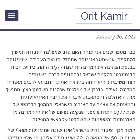
Orit Kamir
Toggle
מירב מיכאלי לראשות העבודה
navigation
January 26, 2021
כבר מספר שנים אני תוהה האם טוב שמפלגת העבודה תמשיך
להתקיים, או שמא ראוי יותר שתחדל. תנועת העבודה, שנציגותה
בכנסת הנהיגה את המדינה עד שנת 1977, היתה, כידוע, הכוח
הדומיננטי בהקמת ישראל ובהתוויית דרכה בשנותיה
הפורמטיביות. היא היתה בית אידיאולוגי וחברתי לרבים מאזרחי
המדינה. ואולם, כדרכן של מפלגות שנהנות משלטון רציף ממושך
מדי, היא הלכה והסתאבה, איבדה את דרכה האידיאולוגית,
והמאיסה את עצמה על הציבור הישראלי. המהפך הדרמטי של
שנת 1977 התרחש מפני שנקעה נפשם של אזרחי המדינה מן
האדנותיות והאטימות שהשתלטו על ראשי המפלגה.
חמור מכך, ציבור גדול בישראל אינו שוכח את עוולות מפא”י של
שנות ה–50 של המאה ה–20 ואינו סולח עליהן. מי שלא החזיקו