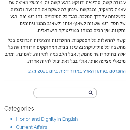
עבודה קשה, סיזיפית. דווקא ברגע קשה זה, מיכאלי מציעה את
עצמה לתפקיד, ומבקשת שינתן לה לשקם את התנועה ולנסות
להעלותה על דרך המלכה. כנגד כל הסיכויים. זהו רגע יפה, רגע
של חסד; רגע ששווה לשאוף אותו ולשאוב ממנו ניחומים
ותקווה. אין רבים כמוהו בפוליטיקה הישראלית.
קשה להתעלות על הספקנות, החשדנות והציניות הכרוכים בכל
מחשבה על פוליטיקה; נציגינו בבית המחוקקים הרוויחו את כל
אלה בחוסר יושר מתמשך. אבל הלב כמה לתקווה, לאמונה, ומרב
מיכאלי מציעה אותן. אולי בכל זאת יכול להיות אחרת.
התפרסם בעיתון הארץ במדור דעות ביום 23.1.2021
Categories
Honor and Dignity in English
Current Affairs