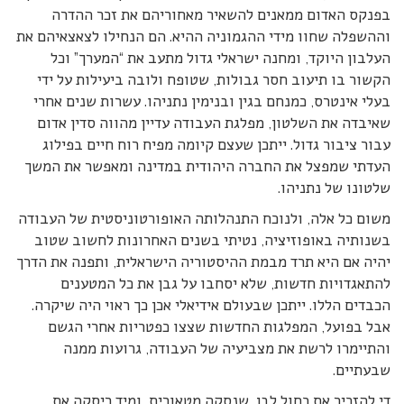
בפנקס האדום ממאנים להשאיר מאחוריהם את זכר ההדרה
וההשפלה שחוו מידי ההגמוניה ההיא. הם הנחילו לצאצאיהם את
העלבון היוקד, ומחנה ישראלי גדול מתעב את “המערך” וכל
הקשור בו תיעוב חסר גבולות, שטופח ולובה ביעילות על ידי
בעלי אינטרס, כמנחם בגין ובנימין נתניהו. עשרות שנים אחרי
שאיבדה את השלטון, מפלגת העבודה עדיין מהווה סדין אדום
עבור ציבור גדול. ייתכן שעצם קיומה מפיח רוח חיים בפילוג
העדתי שמפצל את החברה היהודית במדינה ומאפשר את המשך
שלטונו של נתניהו.
משום כל אלה, ולנוכח התנהלותה האופורטוניסטית של העבודה
בשנותיה באופוזיציה, נטיתי בשנים האחרונות לחשוב שטוב
יהיה אם היא תרד מבמת ההיסטוריה הישראלית, ותפנה את הדרך
להתאגדויות חדשות, שלא יסחבו על גבן את כל המטענים
הכבדים הללו. ייתכן שבעולם אידיאלי אכן כך ראוי היה שיקרה.
אבל בפועל, המפלגות החדשות שצצו כפטריות אחרי הגשם
והתיימרו לרשת את מצביעיה של העבודה, גרועות ממנה
שבעתיים.
די להזכיר את כחול לבן, שנסקה מטאורית, ומיד ריסקה את