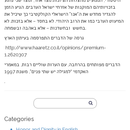
היסטורי, הממעיט מהצלחת הציונות מצד אחד, ומצד שני פוגע
בזכויותיהם המוקנות של אזרחי ישראל הערבים. הגיע הזמן
להגדיר מחדש את ה”אנו” הישראלי הקולקטיבי כך שיכיל את
המיעוט הערבי כמו את הרוב היהודי. לא בחסד – אלא בזכות. לא
בחשש ובחשדנות – אלא באהבה ובשמחה.
גרסה של הדברים התפרסמה בעיתון הארץ
http://www.haaretz.co.il/opinions/.premium-
1.2620307
הדברים מפותחים בהרחבה, עם הערות שוליים רבות, במאמרי
האקדמי “למגילה יש שתי פנים”, משנת 1997
.
Categories
Honor and Dignity in English