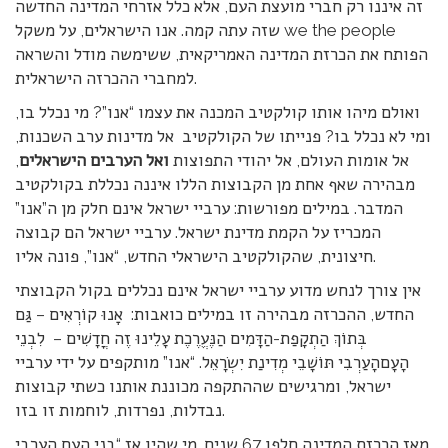
זה איננו רק חברי מועצת העם, אלא כלל אזרחי המדינה החדשה
שזה עתה קמה. אנו הישראלים, על משקל we the people
הפותח את הכרזת המדינה האמריקאית, ששימשה מודל והשראה
למחברי ההכרזה הישראלית.
ואולם מיהו אותו קולקטיב המכנה את עצמו “אנו”? מי נכלל בו,
ומי לא נכלל בו? פנייתו של הקולקטיב אל מדינות ערב השכנות,
אל אומות העולם, אל יהודי התפוצות
ואל הערבים הישראלים
,
מבהירה שאף אחת מן הקבוצות הללו איננה נכללת בקולקטיב
המדבר. במילים מפורשות: ערביי ישראל אינם חלק מן ה”אנו”
המכריז על הקמת מדינת ישראל. ערביי ישראל הם קבוצה
חיצונית, שהקולקטיב הישראלי החדש, “אנו”, פונה אליו.
אין צורך לנחש מדוע ערביי ישראל אינם נכללים בקול הקבוצתי
החדש, ההכרזה מבהירה זו במילים כואבות: אָנוּ קוֹרְאִים – גַּם
בְּתוֹךְ הַתְקָפַת-הַדָּמִים הַנֶּעֱרֶכֶת עָלֵינוּ זֶה חֳדָשִׁים – לִבְנֵי
הָעָםהָעַרְבִי תּוֹשָׁבֵי מְדִינַת יִשְׂרָאֵל. “אנו” מותקפים על ידי ערביי
ישראל, ומרגישים שההתקפה מכוננת אותנו כשתי קבוצות
נבדלות, נפרדות, לוחמות זו בזו.
מאז הכרזת המדינה חלפו 67 שנים. מי שהיו אז “בני העם הערבי