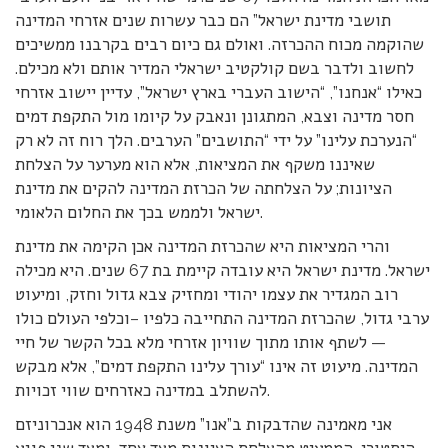
תושבי מדינת ישראל” הם כבר עשרות שנים אזרחי המדינה
שהוקמה מכוח ההכרזה. ואולם גם כיום רבים בקרבנו ממשיכים
לחשוב ולדבר בשם קולקטיב ישראלי המדיר אותם ולא מכילם.
כאילו “אנחנו”, “הישוב העברי בארץ ישראל”, עדיין יישוב אזרחי
חסר מדינה וצבא, המתגונן ונאבק על קיומו מול התקפת דמים
“הנערכת עלינו” על ידי “התושבים” הערבים. הלך רוח זה לא רק
שאיננו משקף את המציאות, אלא הוא מערער על הצלחת
הציונות; על הצלחתה של הכרזת המדינה להקים את מדינת
ישראל ולממש בכך את החלום הלאומי.
והרי המציאות היא שהכרזת המדינה אכן הקימה את מדינת
ישראל. מדינת ישראל היא עובדה קיימת בת 67 שנים. היא מכילה
רוב המגדיר את עצמו יהודי ומחזיק צבא גדול וחזק, ומיעוט
ערבי גדול, שהכרזת המדינה התחייבה כלפיו –וכלפי העולם כולו
— לשתף אותו מתוך שוויון אזרחי מלא בכל הקשר של חיי
המדינה. מיעוט זה אינו “עורך עלינו התקפת דמים”, אלא מבקש
להשתלב במדינה כאזרחים שווי זכויות.
אני מאמינה שהדבקות ב”אנו” משנת 1948 הוא אנכרוניזם