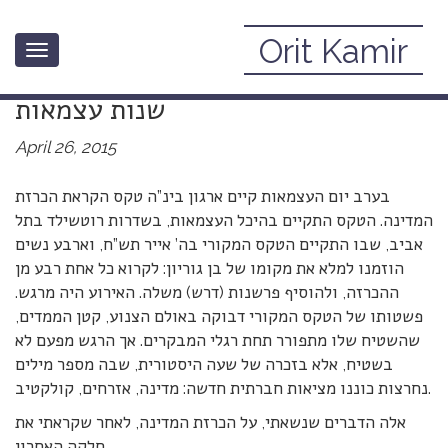
Orit Kamir
Toggle
משהו על הכרזת המדינה, מקץ 67
navigation
שנות עצמאות
April 26, 2015
בערב יום העצמאות קיים ארגון בינ”ה טקס הקראת הכרזת
המדינה. הטקס התקיים בהיכל העצמאות, בשדרות רוטשילד בתל
אביב, שבו התקיים הטקס המקורי בה’ אייר תש”ח, וארבע נשים
הוזמנו למלא את מקומו של בן גוריון: לקרוא כל אחת רבע מן
ההכרזה, ולהוסיף פרשנות (דרש) משלה. האירוע היה מרגש.
פשטותו של הטקס המקורי דבוקה באולם הצנוע, קטן הממדים,
שהשטיח שלו מתפורר תחת רגלי המבקרים. אך הרגש מפעם לא
בשטיח, אלא בזכרה של שעה היסטורית, שבה מספר מילים
נחרצות כוננו מציאות חברתית חדשה: מדינה, אזרחים, קולקטיב.
אלה הדברים שנשאתי, על הכרזת המדינה, לאחר שקראתי את
חלקה האחרון.