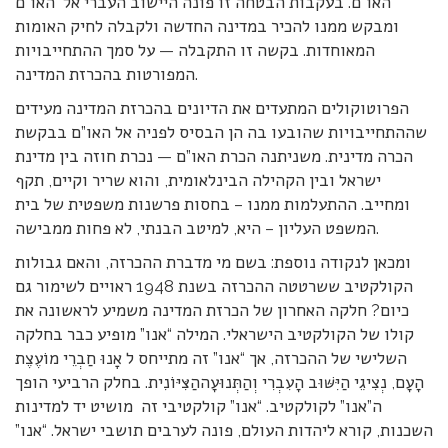
האו”ם. בעקבות הבטחה זו פונה היישוב העברי אל האו”ם
ומבקש ממנו להכיר במדינה החדשה ולקבלה לחיק האומות
המאוחדות. בקשה זו התקבלה — על סמך ההתחייבויות
המפורטות בהכרזת המדינה.
הפרוטוקולים המתעדים את הדיונים בהכרזת המדינה מעידים
שההתחייבויות שהובעו בה הן הבסיס לפניה אל האו”ם בבקשת
הכרה מדינית. משניתנה הכרת האו”ם — נכרת חוזה בין מדינת
ישראל ובין הקהילה הבינלאומית, והוא שריר וקיים, תקף
ומחייב. ההתעלמות ממנו – בחסות פרשנות משפטית של בית
המשפט העליון – היא, למיטב הבנתי, לא פחות ממבישה.
ומכאן לנקודה נוספת: בשם מי מדברת ההכרזה, והאם גבולות
הקולקטיב ששרטטה ההכרזה בשנת 1948 ראויים לשימור גם
כיום? חלקה האחרון של הכרזת המדינה משמיע לראשונה את
קולו של הקולקטיב הישראלי. המילה “אנו” מופיע כבר בחלקה
השלישי של ההכרזה, אך “אנו” זה מתייחס ל אָנוּ חַבְרֵי מוֹעֶצֶת
הָעָם, נְצִיגֵי הַיִּשּׁוּב הָעִבְרִי וְהַתְּנוּעָההַצִּיּוֹנִית. בחלק הרביעי הופך
ה”אנו” לקולקטיב. “אנו” קולקטיבי זה מושיט יד למדינות
השכנות, קורא ליהדות העולם, פונה לערבים תושבי ישראל. “אנו”