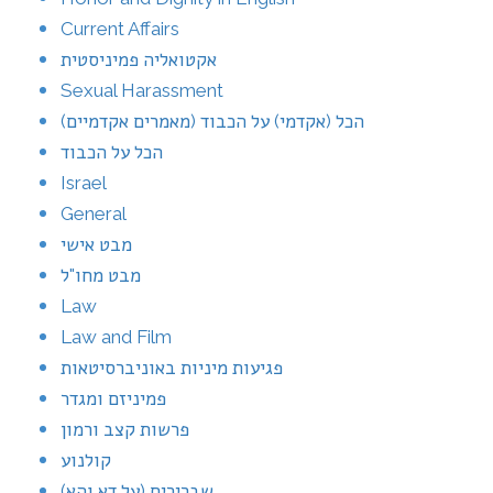
Current Affairs
אקטואליה פמיניסטית
Sexual Harassment
הכל (אקדמי) על הכבוד (מאמרים אקדמיים)
הכל על הכבוד
Israel
General
מבט אישי
מבט מחו"ל
Law
Law and Film
פגיעות מיניות באוניברסיטאות
פמיניזם ומגדר
פרשות קצב ורמון
קולנוע
שברירים (על דא והא)