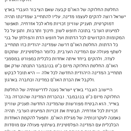
החלטת החלוקה של האו”ם קבעה שאם הציבור העברי בארץ
ישראל רוצה להקים לעצמו מדינה, עליו להתחייב שמדינתו תהיה
דמוקרטית, תעניק שוויון זכויות מלא לכל אזרחיה, תאפשר
למיעוט הערבי בתוכה חופש לשון, חינוך ותרבות, ותגן על כל
המקומות הקדושים לכל הדתות ועל חופש הדת והפולחן של בני
כל הדתות. החלטת האו”ם דרשה שמדינה יהודית כזו תתחייב
לשתף פעולה עם המדינה הערבית, כלומר הפלסטינית, שתקום
לצדה, ולהקים ביחד איתה אחדות כלכלית כמפורט במסמכי
האו”ם. החלטת החלוקה מיום כ”ט בנובמבר התנתה שרק אם
תתחייב המדינה היהודית החדשה לכל אלה — היא תוכל לבקש
ולקבל את הכרת האו”ם כמדינה וכחברה בארגון.
היישוב העברי בארץ ישראל נענה לדרישותיה של החלטת
החלוקה מיום כ”ט בנובמבר, ובהכרזת המדינה שהוכרזה בה’
באייר, הוא הבטיח מפורשות שהמדינה החדשה תעניק שוויון
זכויות לכל אזרחיה, תבטיח את זכויות המיעוט הערבי, תהיה
נאמנה לעקרונותיה של מגילת האו”ם, ותפעל להקמת האחדות
הכלכלית עם המדינה הפלסטינית בשיתוף פעולה עם מוסדות