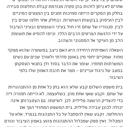
אחרים לא ניתן לזהות בהן סטיה מנורמת קבלת החלטות סבירה.
בחלק מן המקרים הייתה סמיכות זמנים בין המגעים המיניים
לבין העיסוק בבקשות השוטרות, ובחלק אחר חלפו שנים בין
לבין. סנגוריו של שחם זרו חול בעיני השופטים ובעיני הציבור
על ידי הדגשת הפרטים הרבים הללו, וניסו להסיט את תשומת
הלב מן העיקר אל הססגוני והצהוב.
השאלה האמיתית היחידה היא האם ניצב במשטרה שהוא מפקד
מחוז, שמקיים יחסי מין באופן סדרתי ולאורך שנים עם נשים
המשרתות תחתיו, שומר את הדבר בסוד ודן בתנאי העסקתן
במצב של ניגוד עניינים – מפר את חובת האמון שלו כלפי
הציבור.
בית משפט השלום קבע שלא: הוא בחן כל אחת מן ההתנהגויות
של שחם, וקבע שאף אחת מהן, כשלעצמה, לא הייתה חמורה דיה
כדי להצדיק הרשעה פלילית. לכן, לשיטתו, גם הצטברותן אינה
יכולה לכונן עבירה פלילית. בית המשפט המחוזי הפך את
ההחלטה, וקבע שאין להסתכל על כל התנהגות בנפרד, אלא על
המכלול, ואין ספק שמכלול ההתנהגות פוגע באמון הציבור וגורם