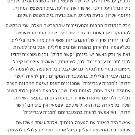
לו נזק. עכשיו נחלקו שלושה שופטי בית המשפט העליון: שניים,
ניל הנדל ויעל וילנר, אישרו את החלטת בית המשפט המחוזי,
וויוסף אלרון, בדעת מיעוט, חשב כדעת בית משפט השלום.
מכל הנקודות הרבות והמעניינות שההפרשה מעלה, אני מבקשת
להתמקד כאן באחת. סנגוריו של ניצב שחם הסכימו שאפשר
לכרוך יחדיו שורה של התנהגויות שאף אחת מהן אינה פלילית
כשלעצמה, ולראותן כהפרת אמונים פלילית; אבל ניתן לעשות
זאת אך ורק כאשר יש ביניהן “קשר הדוק”, והן מצטרפות יחדיו
לכדי “תכנית עבריינית”. לכן, לשיטתם, כשאהוד אולמרט קיבל
מעטפות כסף מטלנסקי, גם אם קבלת כל מעטפה כשלעצמה לא
כוננה עבירה פלילית, בהצטברות המקרים ניתן לראות “קשר
הדוק” ו”תכנית עבריינית” שמכוננים דפוס ושיטה המהווה הפרת
אמונים. ניצב שחם, לעומת זאת, שכב כל פעם באופן בלתי קשור
ובלתי תלוי עם שוטרת אחרת, ובמקרה גם דן בתנאי השירות
שלה. כל מקרה כזה הוא, לשיטתם, עצמאי: אין ביניהם “קשר
הדוק”, ואי אפשר לראות בהצטברותם “תכנית עבריינית”.
אפשר היה לפטור את הטענה בגיחוך, אלמלא אחד משלושת
שופטי בית המשפט העליון קיבל אותה, ואחרים עלולים להצטרף