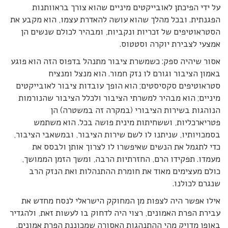
על ידי הפיכתן לאובייקטים מיניים שהוא צורך בראוותנות
הפגנתית. ובכל מהלך שהוא עושה להאדרת עצמו, הוא מקבע את
הסטראוטיפים של זכריות ונקביות, ומבהיר לכולם שנשים הן
אמצעי לצבירת יוקרה וסטטוס.
אסור שיהיה ספק: כשמשרת ציבור מתנהל בדפוס הזה הוא פוגע
באמון הציבור וגורם לו נזק חמור. הוא מנצל ומנציח
סטראוטיפים סקסיסטים; הוא הופך עובדות ציבור לאובייקטים
מיניים; הוא מבהיר למשרתי הציבור ולכלל הציבור שהנורמות
הנוהגות בשירות הציבורי (במקרה זה במשטרה) הן
פטריארכליות, וששחיתות מינית פושה בכל. הוא משתמש
בסמכויותיו, שניתנו לו לשם שירות הציבור, ובמשאבי הציבור,
כדי לתגמל את הנשים שאיפשרו לו לצרוך אותן ולבסס את
מעמדו. תפקידו הרם, החזרתיות הרבה, ומשך הזמן הממושך,
כולם מעצימים מאוד את חומרת ההתנהלות ואת הנזק הרב
שנגרם לכולנו.
אילו אפשר היה לצפות מן המחוקק הישראלי לנסח מחדש את
עבירת הפרת האמונים, רצוי היה לדחוק בו לעשות זאת, ולהגדיר
באופן מדויק מהי ההתנהגות האסורה שמכוננת הפרת אמונים.