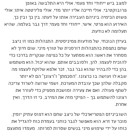
למצב ביש ייחודי וחד פעמי. אולי היא התלבשה באופן
פרובוקטיבי, אולי חייכה אליו יותר מדי, אולי פלירטטה איתו; אולי
פשוט הכימיה ביניהם העבירה אותו על דעתו. בין כך ובין כך,
האירוע הוא פרטי, אישי, ייחודי וחד פעמי; דרך גבר בעלמה, שהיא
תעלומה לא נודעת.
בעידן הנוכחי, של מודעות פמיניסטית, התנהלות כמו זו ניצב
שחם נתפסת כהתנהלות דורסנית של טורף מיני. שום חיוך לא
מסחרר את ראשו: הוא מסתער על כל כפיפה שנקרית בדרכו כדי
להוכיח לעצמו, להן, ולסובבים אותם, שהוא יכול. הוא משתמש
בהן כדי להבהיר שהוא גבר גבר, זכר אלפא שלוקח לעצמו מה
שבא לו ועושה בו כרצונו. “הסכמתן” ו”רצונן” הם לא יותר
מקבלה שלהן שכך עובדת המערכת, ושמי שרוצה לשרוד צריכה
לשתף פעולה. ואם את צעירה ומושכת מספיק כדי לעורר את
רצונו להשתמש בך – הפיקי מזה את המירב, כי זו הדרך, ואין
אחרת.
השוביניזם הפטריארכלי של ניצב שחם הוא דפוס עתיק יומין,
מוכר עד זרא. הוא מאפשר לגבר כוחני בעמדת כוח להגדיל את
כוחו על ידי שימוש מיני בנשים שסרות למרותו. מעמדו מתעצם