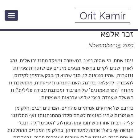
Orit Kamir
Toggle
ניסו שחם: “תכנית עבריינית” להיות
navigation
זכר אלפא
November 15, 2021
ניסו שחם, מי שהיה ניצב במשטרה ומפקד מחוז ירושלים, נהג
לאורך שנים לקיים בחשאי מגעים מיניים עם שוטרות צעירות
וזוטרות, שהיו כפופות לו, תוך שהוא דן בבקשותיהן לקידום,
להעברה, להעלאה בדרגה. האם התנהגות שיטתית, מתמשכת זו
מהווה “הפרת אמונים” של הציבור ומכוננת עבירה פלילית? זו
השאלה שעמדה בפני שלוש ערכאות משפטיות.
כדרכם של אירועים אמיתיים מהחיים, הפרטים רבים. חלק מן
השוטרות שהיו כפופות לשחם סלדו מהתנהגותו ואף התלוננו
עליה. רבות אחרות שיתפו עמה פעולה, “הסכימו” לה, וככל
הנראה אף ניצלו אותה למטרותיהן. בחלק מן המקרים ההחלטות
ששחם קיבל בעניינן של השוטרות מעוררות תהיה, ובמקרים