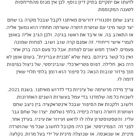
לדעתו אם יתקיים בתיק דיון נוסף. לכן אין מנוס מהתייחסות
לטענה המקוממת.
ניצב שחם וסנגוריו דורשים מאיתנו לקבל שבכל מקרה בו שחם
יצר קשר מיני עם שוטרת זוטרה ששרתה תחתיו הוא נמשך אליה,
או התאהב בה, או איבד את ראשו בגינה, ולכן הגיב אליה באופן
לגמרי אישי וייחודי. זה אמנם קרה שוב ושוב, לפחות שמונה
פעמים, לאורך חמש שנים לפחות, אבל כל פעם הכה ברק אחר;
ואין כל קשר ביניהם, בטח שלא “תכנית עברינית”. בשום אופן לא
היה כאן, חלילה, דפוס פטריארכלי, שוביניסטי, של ניצול כפיפות
תוך פיזור טובות הנאה: כל סיפור הוא רומן בלתי תלוי שאין
דומה לו.
צריך מידה מרשימה של ציניות כדי לדרוש מאיתנו, בשנת 2021,
לשכוח כל מה שלמדנו בדי עמל בעשרות השנים האחרונות,
ולשוב ולקנות את הסיפור שבכל אינטראקציה בין ניצב שחם
ושוטרת זוטרה נוצרה כימיה בלתי נשלטת, יצרו של שחם גבר
עליו, והטסטוסטרון עלה לו לראש ועיוור את עיניו. בעידן אחר,
לפני זה הפמיניסטי, אכן היה מקובל לחשוב שכל מי שהוטרדה
מינית, או שנאנסה, או שנוצלה מינית על ידי בעל מרות, נקלעה