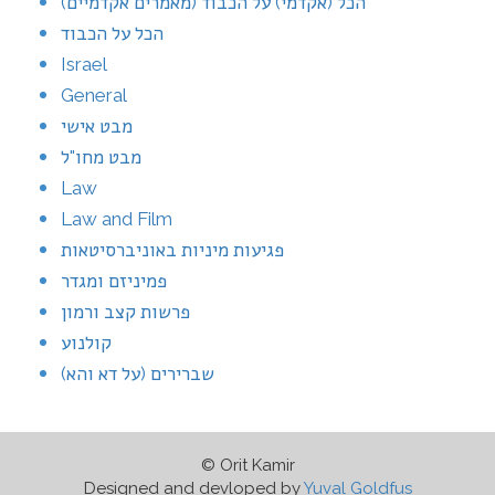
הכל (אקדמי) על הכבוד (מאמרים אקדמיים)
הכל על הכבוד
Israel
General
מבט אישי
מבט מחו"ל
Law
Law and Film
פגיעות מיניות באוניברסיטאות
פמיניזם ומגדר
פרשות קצב ורמון
קולנוע
שברירים (על דא והא)
© Orit Kamir
Designed and devloped by
Yuval Goldfus