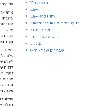
מבט מחו"ל
את קיסר 
Law
מוטי אלו
Law and Film
בשבחו. ה
פגיעות מיניות באוניברסיטאות
הנורמות 
פמיניזם ומגדר
מי שפנו 
הכבידה 
פרשות קצב ורמון
וכך הביא
קולנוע
יעקוב פר
שברירים (על דא והא)
עלתה לרא
לשלם על 
לדווח על
נועדו לע
מחנות בל
והודו לו
איננה מע
אפשר להב
גורלם. א