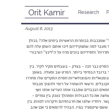
Orit Kamir
Research
P
מוטי אלון כמו של יעקב פרנקל
August 8, 2013
ר” שמככבות בכותרות הראשיות בימים אלה? בכולן
ר מעבר למה שתפקידיהם זיכו אותם; השתן עלה להם
ררות” וחסידיהם בוכים מרה על ה”לינץ'” הציבורי
הסרט כבר זכה – בצדק – בשבחים מקיר לקיר, בין
 ברובד הבסיסי ביותר, הסרט שב ומעלה, באופן
נומנאליות והפופולאריות חסרת התקדים שלו סחררו
מקובלים, ורשאי להשתרר על רומי ולהפוך מנבחר
רומאים הנכבדים שסבבו אותו העריצו אותו ואף
שחצה את כל הגבולות ומתהלך כענק בין גמדים –
ר, ויחדיו שלפו את חרבותיהם ודקרוהו למוות. בין
ששם שיקספיר בפיו, הבהיר לרומאים כי אכן אהב