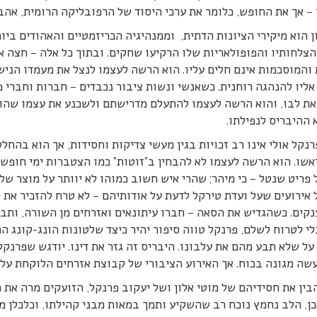
– אך את החופש, כלומר את ערכי היסוד של הרפובליקה הרומית, אהב 
ן הוא מיקירי הציונות הדתית, וממנהיגיה הכריזמטיים והאהודים ביו
צלחותיו והפופולאריות שלו הרקיעו שחקים. ובתוך כל אלה – חצה אל
והמוסכמות אינם חלים עליו. הוא הרשה לעצמו לנצל את מעמדו הניש
אליו להנהגה רוחנית. כשאנשי ונשות ציבור נכבדים – חברות וחברי פ
את לבו, והוא הרשה לעצמו להתעלם מדרישתם ולשכנע את עצמו שהוא 
 ההיבריס לנפילתו.
נקל אולי אינו רב זכויות בגין מעשי צדיקות וחסידות, אך הוא בהח
שו. הוא הרשה לעצמו לא להבחין ב”זוטות” כמו הצטברות ימי חופשה
פריט שנטל – כי מיהר; שהרי איש חשוב כמוהו לא יוותר על מוצר של
 אירועים שעל ועדת טירקל לדעת על אודותיהם – לא טרח להזכיר את כ
נקים. כשהגדיש את הסאה – חברו עיתונאים ואזרחים מן השורה, ותב
י לטרוח לשלם, פרנקל טווה סיפור יהיר כיצד שלטונות הונג-קונג ה
 על שלא תבע מהם את עלבונו. היבריס זה גזר את דינו. יודגש שפרנק
שה מגונה בכוח. אך האירוע הציבורי של קבוצת אזרחים הלוקחת על
ין את חסידיהם של מוטי אלון ושל יעקוב פרנקל, הזועקים מרה את 
כן, הלב נחמץ נוכח רב שהשקיע ותמך במאות מבני קהילתו, וכלכלן