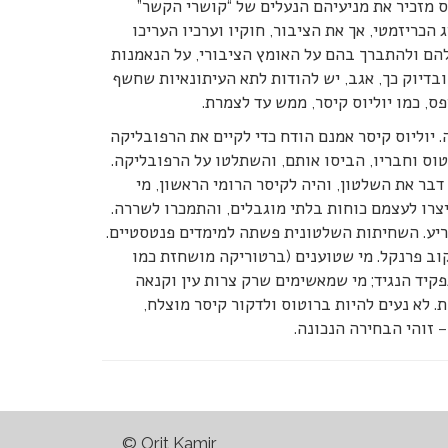
ס מזכיר את מניעיהם הנעלים של “קושרי הקשר”
הכריזמטי, אך את הציבור, חוקיו וערכיו העריכו
להם ולהתברך בהם על האומץ הציבורי, על הנאמנות
 ובדיוק כך, אגב, יש להודות לתא העיתונאיות שחשף
, כמו יוליוס קיסר, ממש עד לצמרת.
 יוליוס קיסר אמנם הודח כדי לקיים את הרפובליקה
טוס וחבריו, הביסו אותם, והשתלטו על הרפובליקה.
דבר את השלטון, והיה לקיסר הרומי הראשון, מי
צרו לעצמם כוחות בלתי מוגבלים, והתמכרו לשררה.
פריע. השחיתות השלטונית פשתה למימדים פנטסטיים.
וב פרנקל. מי שטוענים (ברטוריקה מושחזת כמו
תפקיד הנגיד; מי שמאשימים שרק צרות עין וקנאה
 לא נעים להיות ברוטוס ולדקור קיסר מוצלח,
 זוהי הבחירה הנכונה.
© Orit Kamir