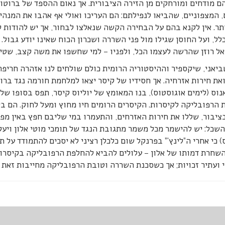
ם מודחים ומורחקים מן הזירה הציבורית. אך נאום ההספד של ברוטו
 המצפוניים, שהביאו לנפילתם: הם העריכו ואולי אף אהבו את המנהיג 
תר. אין לקנא בהם על הבחירה הקשה שנאלצו לבחור, אך יש להודות 
לל, ועל החוסן שגילו מול פני השררה ושכרון הכוח שאינו יודע גבול.
ל רוזן שהרשה לעצמו הכל, ולפניו – למי שחשפו את משה קצב, שטיפס
יאני, שיקספיר וההיסטוריה הרומית כולם שולחים לנו אזהרה חריפה.
את חירות אזרחיה. אך חסידיו של קיסר יצאו למלחמת חורמה נגד ברו
וס (לימים אוגוסטוס), בנו המאומץ של יוליוס קיסר, תפס בסופו של 
הרפובליקה לקיסרות. הקיסרים הרומים חיו מחוץ ומעל לחוק. הם בי
ציבור, שללו את חירות האזרחים, והתעמרו במי שליבם חפץ באין מ
שכל: יש להישמר מכל משמר מתגובת הנגד של תומכי מוטי אלון ויעק
) כי אחרי ה”לינץ'” בפרנקל שום כלכלן רציני לא יסכים להתמודד על 
שחרת דמותו של אלון – עלולים להביא להחלפת הרפובליקה בקיסרות.
 ועתיר זכויות; אך כשסכנת השררה וטובת הרפובליקה מחייבות זאת –