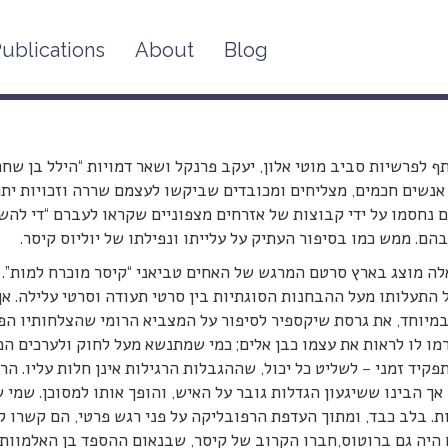
ublications
About
Blog
על הסכנה בחסידים שוטים: של 
 לפרשיות סביב מוטי אלון, יעקב פרנקל ושאר דמויות “הילל בן שח
 אנשים חכמים, מצליחים ומכובדים שביקשו לעצמם שררה וזכויות ית
 נחסמו על ידי קבוצות של אזרחים מצפוניים שקראו לעברם “די להשת
ם. ממש כמו בסיפור העתיק על עלייתו ונפילתו של יוליוס קיסר.
ה מוצג בארץ סרטם המרגש של האחים טביאני “קיסר מוכרח למות”. 
התעלותו מעל ההבחנות הסוגתיות בין סרטי תעודה וסרטי עלילה. אך
במיוחד, את גרסת שיקספיר לסיפור על המצביא הרומי שהצלחותיו הפ
רמו לו לראות את עצמו כבן אלים; כמי שמתנשא מעל לחוק ולערכים ה
פקיד זמני – לשליט כל יכול, שההגבלות הרגילות אינן חלות עליו. ה
אך הבינו ששיגעון הגדלות גובר על האיש, והופך אותו למסוכן. שמי 
ת. בלב כבד, ומתוך העדפת הרפובליקה על פני רגש פרטי, הם קשרו קש
היה גם ברוטוס,חברו הקרוב של קיסר, שבנאום ההספד בן האלמוות 