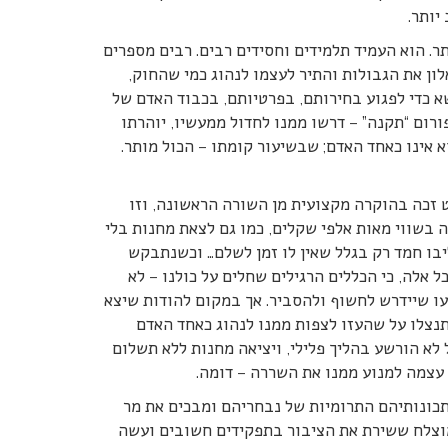
יותר.
תר. הוא העמיד תלמידים וחסידים רבים. רבים מספרים
ון את הגבולות והתיר לעצמו לנהוג כמי שהחוק,
א כדי לפגוע בחירותם, בפרטיותם, בכבוד האדם של
ורום “תקנה” – דרשו ממנו לחדול ממעשיו, יוהרתו
אינו כאחד האדם; שבשיעור קומתו – הכול מותר.
לט זכה בהוקרה מקצועית מן השורה הראשונה, וזו
 בשווי מאות אלפי שקלים, כמו גם לצאת מחנות בלי
יבו חמד רק בגלל שאין לו זמן לשלם… וכשנתבקש
ל אלה, כי הכללים הרגילים שחלים על כולנו – לא
עו שיידרש לחשוף ולהסביר. אך במקום להודות שיצא
תנצלו על שהעזו לצפות ממנו לנהוג כאחד האדם
ל לא הורשע בהליך פלילי, ויציאה מחנות ללא תשלום
 עצמה למנוע ממנו את השררה – דומה.
תכונותיהם התרומיות של נבחריהם ומבכים את מר
 מוצלח ששירת את הציבור בתפקידים חשובים ועשה