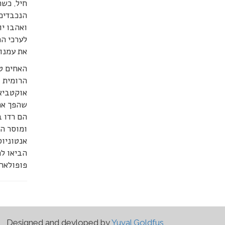
חיל, כשה
הנכבדים,
ואהבו יו
לערכי הכ
את עמנוא
האחים טב
הרומית ו
אוקטביאנ
שהפך את 
הם רדו ב
ומוסר הה
אנטוניוס
הביאו לה
פופולארי
Designed and devloped by
Yuval Goldfus