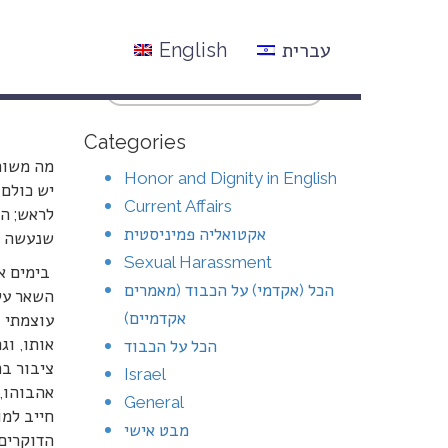
עברית
English
Categories
מה משותף
Honor and Dignity in English
יש כולם
Current Affairs
לראש; הם
אקטואליה פמיניסטית
שנעשה בה
Sexual Harassment
בימים אל
הכל (אקדמי) על הכבוד (מאמרים
השאר על 
אקדמיים)
עוצמתי 
אותו, וג
הכל על הכבוד
ציבור בת
Israel
אהבוהו, 
General
חייב למו
מבט אישי
הדוקרים 