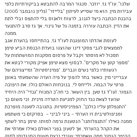
שלנו”. עו”ד גז, יוזכר, סנגור המרבה להתבטא בביקורתיות כלפי
עבירות מין, הוא מי שסייע לעיתון “בלייזר” (גליון נובמבר 2006)
בהכנת הכתבה כיצד לגנוב, לרצוח ולאנוס בלי להתפס ובלי לתת
את הדין. הכתבה עוררה בזמנה גל של גינוי, אך גז סרב להתנער
ממנה.
לעומת אהדתו המופגנת לעו”ד גז, בהתייחסו בהערת אגב
לממצאים לגבי פסקי דינו שהוצגו בועדת הכנסת הביע טימן
תסכול לא מוסתר וקבל על פרסום מסקנות המושתתות על
“מספר קטן של מקרים”. לבסוף מצא טימן אפיק מקורי לבטא את
רגשותיו כלפי נשים וגברים, “פמיניסטיות” ומייצגיהם של
עברייני מין, כאשר בחר להפוך על פיה הערה שהשמעתי באופן
פרטי על הבמה, ולייחס לי, בנוכחות האולם כולו, את היפוכה
הגמור. (עו”ד גז טען, בין השאר, כי חה”כ המנוח “גנדי” היה היחיד
שהעז לצאת נגד החוק למניעת הטרדה מינית, וכי משום כך
“התנפלתן עליו כולכן”, הפמיניסטיות. בתגובה לטענה מופרכת
ומניפולטיבית זו הערתי – ביני לביני – בסרקזם כי משתמע
ממנה כאילו “התנפלותנו” הנטענת גרמה למותו. טימן בחר לשתף
את הקהל בהערתי, אך לטעון בפני האולם כאילו אמרתי את
ההיפך הגמור ממה שאמרתי: שגנדי נרצח משום התנגדותו לחוק