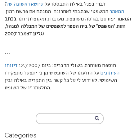
(דברי בפנל באילת התבססו על
טיוטא ראשונה של
המאמר
המשפטי שכתבתי לאחרונה, המנתח את פרשת רמון.
המאמר יפורסם בגרסה משופצת, מעובדת ומקוצרת יותר
בכתב
העת “המשפט” של בית הספר למשפטים של המכללה למנהל,
)
גליון דצמבר 2007
***
תוספת מאוחרת בשולי הדברים: ביום 12.7.2007
דיווחו
העיתונים
על הודעתו של השופט טימן כי יתפטר מתפקידו
השיפוטי. לא ידוע לי על כל קשר בין התקרית באילת ובין
החלטתו זו של השופט.
Categories