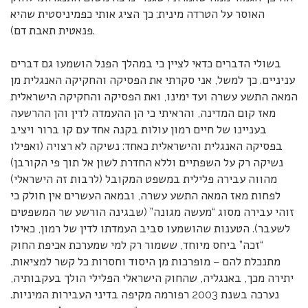
האוסר על הטרדה מינית; כך הציג אותי כפמיניסטית שהיא
פנאטית תאבת דם).
בשולי הדברים כדאי לציין כי במהלך הפנל הושמעו גם דברים
עניניים. כך למשל, אני סקרתי את הפסיקה והחקיקה האנגלית מן
המאה התשע עשרה ועד ימינו, ואת הפסיקה והחקיקה הישראלית
מאז קום המדינה, והראיתי כי הן ההעמדה לדין והן ההרשעה
בעניינו של חיים רמון עולות בקנה אחד עם קו ברור ויציב
בפסיקה האנגלית והישראלית כאחד: נשיקה לא רצויה (ואפילו
נשיקה רק על השפתיים וללא החדרת לשון אל תוך פי הקורבן)
מהווה עבירה פלילית במשפט המקובל (לרבות זה הישראלי)
לפחות מאז המאה התשע עשרה, ובמאה העשרים אין חולק כי
זוהי עבירה מסוג “מעשה מגונה” (שבגינה הורשע שר המשפטים
לשעבר). הטענות שהושמעו סביב העמדתו לדין של רמון, כאילו
“זכה” ביחס מיוחד, ששמור רק למי שמערכת אכיפת החוק
מתנכלת להם – מופרכות מן היסוד וחסרות כל קשר למציאות.
יתירה מכך, באנגליה, שהחוק הישראלי הפלילי הולך בעקבותיה,
נערכה בשנת 2003 רפורמה מקיפה בדיני העבירות המיניות.