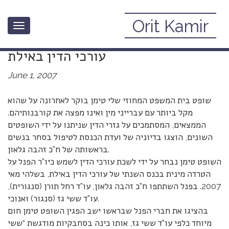
Orit Kamir
Toggle
על פנל ההטרדה המינית בכנס לשכת
navigation
עורכי הדין באילת
June 1, 2007
שופט בית המשפט המחוזי שלי טימן בוקר לאחרונה על שהוא
מקל ביותר עם עברייני מין ואינו מפצה את קורבנותיהם.
הממצאים, המסתמכים על גזרי הדין שניתנו על ידי השופטים
השונים, הוצגו בדיוניה של ועדת הכנסת לטיפול בסחר בנשים
בראשותה של ח”כ זהבה גלאון.
השופט טימן נבחר על ידי לשכת עורכי הדין לשמש כיו”ר הפנל על
הטרדה מינית בכנס השנתי של עורכי הדין באילת, בשלהי מאי
2007. בפנל השתתפו ח”כ זהבה גלאון, עו”ד רחל תורן (סנגורית),
עו”ד ששי גז (סנגור) ואנוכי.
בהציגו את חברי הפנל שבראשו ישב הפגין השופט טימן חום
מיוחד כלפי עו”ד ששי גז, אותו כינה בסחבקיות מודגשת “ששי