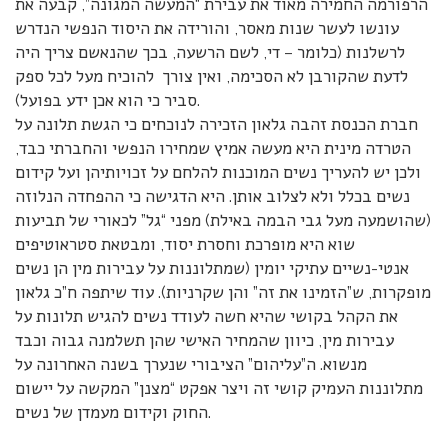
הרפורמה החמירה מאוד את עבירת “המעשה המגונה”, קבעה את
עונשו לעשר שנות מאסר, והורידה את היסוד הנפשי הנדרש
לרשלנות (כלומר – די, לשם הרשעה, בכך שהנאשם צריך היה
לדעת שהקורבן לא הסכימה, ואין צורך להוכיח מעל לכל ספק
סביר כי הוא אכן ידע בפועל).
חברת הכנסת זהבה גלאון הזכירה לנוכחים כי הגשת תלונה על
הטרדה מינית היא מעשה אמיץ שמחירו הנפשי והחברתי כבד,
ולכן יש להעריך נשים המוכנות להלחם על זכויותיהן ועל קידום
נשים בכלל ולא לצלוב אותן. היא הדגישה כי ההפחדה הנלוזה
(שהושמעה מעל גבי הבמה באילת) מפני “גל” לכאורי של תביעות
שוא היא מופרכת וחסרת יסוד, ומבטאת סטראוטיפים
אנטי-נשיים עתיקי יומין (שמתלוננות על עבירות מין הן נשים
מופקרות, ש”הזמינו את זה” והן שקרניות). עוד שיתפה ח”כ גלאון
את הקהל בקושי שהיא חשה לעודד נשים להגיש תלונות על
עבירות מין, כיוון שהמחיר האישי שהן תשלמנה גבוה וכבד
מנשוא. ה”עליהום” הציבורי שנערך בשנה האחרונה על
מתלוננות העמיק קושי זה ויצר אפקט “מצנן” המקשה על יישום
החוק וקידום מעמדן של נשים.