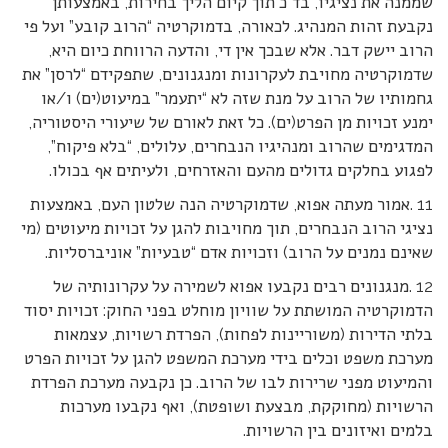
שממנה את נציגיו, בד”כ תוך קיום הליך בחירות, באמצעותן
נקבעת זהות המנהיג. לכאורה, בדמוקרטיה “הרוב קובע” ועל פי
הרוב יישק דבר. אלא שבכך אין די, והדעה הרווחת כיום היא,
שדמוקרטיה מחויבת לעקרונות ומנגנונים, שתפקידם “לרסן” את
גחמותיו של הרוב על מנת שזה לא “יתעמר” במיעוט(ים) ו/או
ימנע זכויות מן הפרט(ים). כל זאת לאורם של שיעורי היסטוריה,
המדגימים שהרוב ומנהיגיו הנבחרים, עלולים, “בלא פיקוח”,
לפגוע בחלקים גדולים מהעם והאזרחים, ולעיתים אף בכולו.
11 .אמור מעתה אפוא, שדמוקרטיה הנה שלטון העם, באמצעות
נציגי הרוב הנבחרים, תוך מחויבות להגן על זכויות מיעוטים (מי
שאינם נמנים על הרוב) וזכויות אדם “טבעיות” אוניברסליות.
12 .מנגנונים רבים נקבעו אפוא לשמירה על עקרונותיה של
הדמוקרטיה המושתת על שוויון מוחלט בפני החוק: זכויות יסוד
בלתי הדירות (משוריינות לפחות), הפרדת רשויות, עצמאות
מערכת משפט וכלים בידי מערכת המשפט להגן על זכויות הפרט
והמיעוט מפני שרירות לבו של הרוב. כן נקבעה מערכת הפרדת
הרשויות (מחוקקת, מבצעת ושופטת), ואף נקבעו מערכות
בלמים ואיזונים בין הרשויות.