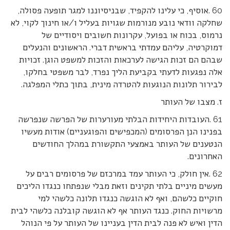
60 .אוסיף, כי עלינו להקפיד, שבניסיוננו למגר תופעה פסולה,
שחלקה וודאי נובע מנורמות שגויות בעליל ו/או חינוך לקוי, לא
נרמוס, בכוח או בפועל, עקרונות חשובים ויסודיים של
דמוקרטיה, עליהם עמדתי בראשית דברי. הראשונים והנעלים
שבהם הם זכות הגישה לערכאות והזכות למשפט הוגן. זכויות
אלה נפגעות לדעתי בקביעת הליך נפרד, לבר משפטי בחלקו,
לבירור תלונות הנוגעות להטרדה מינית, בתוך כתלי המפלגה.
ז. מצבו של העותר
61 .העובדות היחידות הבלתי מעורערות של הפרשה שנפרשה
בפנינו הנן הפרסומים (המכפישים והפוגעניים) אודות מעשיו
הנטענים של העותר באמצעי התקשורת במהלך החודשים
האחרונים.
62 .אין חולק, כי העותר עמד במרכזם של פרסומים רבים על
מעשים מיניים בלתי תקינים וזאת מבלי שנפתחו כנגדו הליכים
חוקיים כלשהם, ואף לא הוגשה כנגדו תלונה כלשהי למי
מרשויות החוק. כנגד העותר אף לא הוגשה קובלנה כלשהי לבית
הדין ואיש לא פנה לבית הדין בעניינו של העותר על פי הנוהל