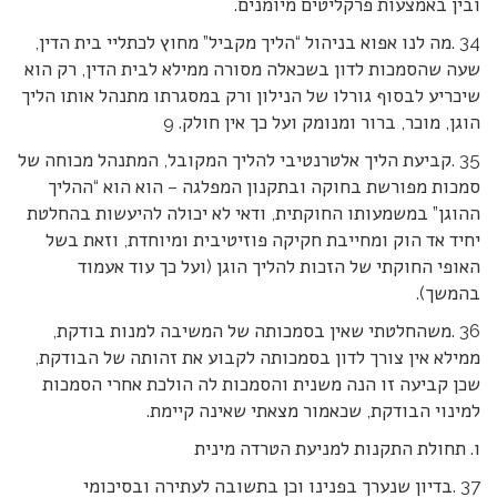
ובין באמצעות פרקליטים מיומנים.
34 .מה לנו אפוא בניהול “הליך מקביל” מחוץ לכתליי בית הדין,
שעה שהסמכות לדון בשכאלה מסורה ממילא לבית הדין, רק הוא
שיכריע לבסוף גורלו של הנילון ורק במסגרתו מתנהל אותו הליך
הוגן, מוכר, ברור ומנומק ועל כך אין חולק. 9
35 .קביעת הליך אלטרנטיבי להליך המקובל, המתנהל מכוחה של
סמכות מפורשת בחוקה ובתקנון המפלגה – הוא הוא “ההליך
ההוגן” במשמעותו החוקתית, ודאי לא יכולה להיעשות בהחלטת
יחיד אד הוק ומחייבת חקיקה פוזיטיבית ומיוחדת, וזאת בשל
האופי החוקתי של הזכות להליך הוגן (ועל כך עוד אעמוד
בהמשך).
36 .משהחלטתי שאין בסמכותה של המשיבה למנות בודקת,
ממילא אין צורך לדון בסמכותה לקבוע את זהותה של הבודקת,
שכן קביעה זו הנה משנית והסמכות לה הולכת אחרי הסמכות
למינוי הבודקת, שכאמור מצאתי שאינה קיימת.
ו. תחולת התקנות למניעת הטרדה מינית
37 .בדיון שנערך בפנינו וכן בתשובה לעתירה ובסיכומי