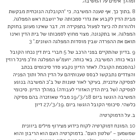
ומהלך אימים על המשיבה.
8 .בתוך כך, אף טענה המשיבה, כי “הקובלנה הנוכחית מבקשת
מבית הדין לקבוע את גדרי סמכותה של יושבת ראש המפלגה,
ולהורות לה כיצד לפעול בתפקידה זה, דבר שאינו מעוגן בחוקת
המפלגה, או בתקנונה, מצוי מחוץ לסמכותו של בית הדין ואינו
תואם את ההפרדה שבין מוסדות המפלגה השונים.” 3
9 .בדיון שהתקיים בפני הרכב של 5 חברי בית דין נכחו הקובל
ובאי כוחו, המשיבה, באי כוחה, יועמ”ש המפלגה וח”כ מיכל רוזין
(בהסכמת הקובל). לאחר הדיון נקבע סדר סיכומים בכתב
והצדדים נתבקשו לבסס טענותיהם על הדין החל ותוך הפניה
לפסיקה עדכנית, בעיקר לאור טענות של ב”כ המשיבה בנוגע
לפסיקה (של בית הדין האזורי לעבודה) במהלך הדיון. סיכומי
המשיבה הוגשו ביום 19/3/18 מבלי שאוזכרה בהם פסיקה
כלשהי. סיכומי הקובל הוגשו ביום .27/3/19 דיון
ב. על הדמוקרטיה
10 .המונח דמוקרטיה לקוח כידוע מצירוף מילים ביוונית
שמשמען – “שלטון העם”. בדמוקרטיה העם הוא הריבון והוא