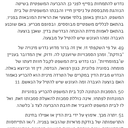
נדרש להתמחות בסייף לפני כן. ההכרעה המשפטית בשיטה
הנוהגת מתבססת על ניסיון חייו והבנתו המשפטית של בית
המשפט, הבוחן באופן בלתי אמצעי את הראיות המובאות בפניו,
בהתאם לכללים משפטיים מבוססים, ובסופם מכריע, באם שוכנע
בהתאם לאמות מידת ההוכחה הנדרשת בדין, שאכן בוצעה
העברה ומהו העונש שיש להטיל על מבצעה.
49 .על פי השקפתי זו, אין זה ברור מדוע נדרש מינויה של
“בודקת”, ומהן הסמכויות שיוענקו לה. ודוק, אין המדובר בעניין
ש”במומחיות”, ובו נדרש בית המשפט לקבל חוות דעתו של
מומחה בסוגיה פלונית, כגון רפואה, הנדסה, דין זר וכיוצא באלה.
הנדרש מבית הדין במקרים של הטרדה מינית הוא להכריע כאמור
האם בוצעה העברה ומה העונש שיש להטיל על הנאשם. 11
50 .הסמכות הנתונה לכל בית המשפט להכריע בסוגיות
המונחות לפתחו, אינה כוללת סמכות להאצלת סמכותו זאת, ואל
לו לבית המשפט להעביר את חובת ההכרעה לצד ג’ כלשהו.
51 .יתרה מכך, אימוץ על ידי בית הדין או אפילו בחינת
התרשמותה של בודקת מראיות שהובאו בפניה, ו/או התייחסות