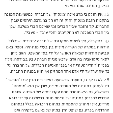
בנילון, המזכה אותו בפיצוי.
46 .אין חולק כי מרצ אינה “מעסיק” של חבריה, כמשמעות המונח
בתקנות חובת מעסיק וחוק זה לא חל במערכת היחסים שבין
החברים, קל וחומר שבין חברים ומי שאינם חברי מפלגה, שכן
בין חברי המפלגה לא מתקיימים יחסי עובד – מעביד.
47 .בהקבלה, אין לצפות מתקנונה של חברה ציבורית, שיכלול
הוראות במקרה של הטרדה מינית בין בעלי מניותיה, וספק באם
קביעת הוראות שכאלה תאושר על ידי בתי המשפט. האם ניתן
לתאר סיטואציה בה אדם שרכש מניות חברת טבע בבורסה, מלין
בפני יו”ר הדירקטוריון או בפני האסיפה הכללית של החברה על
כך שהוטרד על ידי אדם אחר המחזיק אף הוא במניות החברה.
48 .לא זו אף זו, הטענה שנשמעה כאילו בית הדין אינו “מוכשר”
דיו לעסוק בסוגיות של הטרדה מינית, שכן אין הוא “מומחה”
בשכאלה, גם היא חותרת תחת עקרונותיה של השיטה. שופט
הנדרש להכריע בסוגיה של גרימת מוות ברשלנות על ידי רופא
מרדים, אינו מחויב להתמחות בתחום הרפואה בכלל ובתחום
ההרדמה בפרט. גם שופט הדן בתיק של נאשם בדקירה אינו