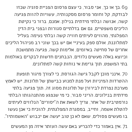
69 .כך או כך, אני סבור, כי עצם פרסום הפניית סוגיה שכזו
לבודקת, קל וחומר פרסום מסקנותיה, עשויות להוות פגיעה
קשה, אנושה ובלתי מידתית בנילון. אמנם, ברור כי נקיטת
הליכים משפטיים, גם אם בדלתיים סגורות ובפני בית הדין
המפלגתי, מהווים לעיתים חוויה קשה ובלתי נעימה בעליל
למתלוננת, אולם ספק בעיניי אם יש בכך שוני רב מניהול הליכים
אחרים של סחיטה באיומים, אלימות קשה, פגיעה מתמשכת
וכיוצא באלה מעשים נלוזים, הנבחנים חדשות לבקרים באולמות
בתי המשפט, תוך גרימת אי נוחות קשה למתלונים.
70 .אינני מוכן לקבל גישה הגורסת, כי לצורך מיגור תופעת
ההטרדות המיניות ועל מנת למנוע כבישתן של תלונות, יש לאמץ
מערכת נפרדת לבירורן של תלונות מסוג זה, תוך פגיעה בלתי
מידתית בנילונים. הריני סבור, כי מי שנפגע מהתנהגותו הבלתי
נורמטיבית של אחר, צריך לשאת את ה”יסורים” הנלווים לעיתים
להטלת אשמה, וחייב, במסגרת המפלגתית, להוכיח כי אכן נעשו
בו מעשים פסולים, שאם לא כן טוב יעשה אם יכבוש “האשמותיו”.
71 .אין באמור כדי להכריע באם עשה העותר איזה מן המעשים