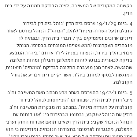
בקשתה המקורית של המשיבה, לפיה הבודקת תמונה על ידי בית
הדין.
4 .ביום 19/1/29 פרסם בית הדין “נוהל בית דין לבירור
קובלנות על הטרדה מינית” (להלן: “הנוהל”). הנוהל פורסם לאחר
דיונים ארוכים ומעמיקים בין 7 חברי בית הדין, ובפתיח לו
מובהרים העקרונות (המשפטיים) המונחים בבסיסו. הנוהל
מכתיב הליך בירור, הנפתח בפניה ליו”ר או חבר ביה”ד, המבצע
בדיקה לכאורית בנוגע לזהות המתלונן והנילון ומהות התלונה
שהוגשה. לאחר מכן מועברת התלונה לבדיקת “מומחית” חיצונית,
המוגשת לבסוף למותב ביה”ד, אשר יקיים דיון ויכריע את גורל
הקובלנה.
5 .ביום 19/2/1 התפרסם באתר מרצ מכתב מאת המשיבה וח”כ
מיכל רוזין לבית הדין, שכותרתו “התייחסות לנוהל לבירור
קובלנות על הטרדה מינית”. במכתב זה מבקרות המשיבה וח”כ
רוזין את הנוהל שנקבע, ובסופו מבהירות כי : “אנו דוחות את
הנוהל הנוכחי שקבע בית הדין ושאינו תואם את רוח החוק וערכי
המפלגה, מתנגדות לפרסומו בתצורתו הנוכחית ומודיעות כי הוא
אינו מייצג את עמדתה של מרצ, עד אשר יתוקן ברוח ערכי מרצ.”