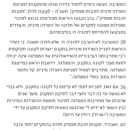
המשיבה, נעשה ניסיון ללמוד גזירה שווה מהתקנות למניעת
הטרדה מינית (חובות מעסיק), תשנ”ח – 1998( להלן: “תקנות
חובות מעסיק”), בהן נקבעו הוראות מפורטות בנוגע למינוי
ופעילות ממונה למקרים של תלונה על הטרדה מינית, והצדדים
נתבקשו להתייחס לסוגיה זו בסיכומיהם.
38 .המשיבה לא השיבה לסוגיה זו, אלא חזרה וטענה, כי העדר
הוראות לעניין הטרדות מיניות בתקנון יוצרות לקונה חקיקתית
ו”כי מחויבותה הציבורית והאידאולוגית של המפלגה אינה יכולה
לסגת מפני לקונה בתקנון, והמפלגה, ויושבת הראש כמייצגת
המפלגה, מחויבים לפעול למניעת הטרדה מינית, קל וחומר
הטרדות בתוך כתלי המפלגה.”
39 .עם זאת, לעניות דעתי לא קיימת כל לקונה בתקנון, ולא בכדי
לא נעשה עד כה דבר וחצי דבר לתיקון התקנון, משך שנים
ארוכות של מחויבות המפלגה למיגור תופעת ההטרדות המיניות
(בין השאר לא ידוע לי שהוגשו הצעות לתיקון התקנון על ידי
המשיבה ו/או ח”כ רוזין עד היום).
40 .ואבהיר, תקנות חובת מעסיק חלות בהתקיים יחסי עובד