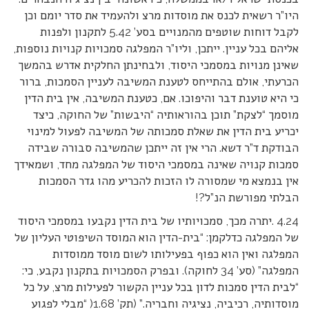
היו”ר רשאית לכנס את מוסדות מרצ ולהעמיד את סדר יומם וכן
לקבל דוחות שוטפים מהמנויים בסע’ 5.42 לתקנון ולפנות
אליהם בכל עניין. ייתכן, וליו”ר המפלגה סמכויות קנויות נוספות,
שאינן מנויות במסמכי היסוד, ולבחינתן החלקית אדרש בהמשך
הכרעתי, אולם בהתייחס לטענת המשיבה לעניין הסמכות, ברור
כי היא טוענת דבר והיפוכו. אם, כטענת המשיבה, אין בית הדין
מוסמך “לצקת” תוכן בהוראותיה “היבשות” של החוקה, כיצד
יכריע בית הדין את שאלת סמכותה של המשיבה לפעול למינוי
הבודקת ד”ר דשא. הרי אין זה ייתכן שהמשיבה סבורה שבידה
סמכות קנויה שאינה במסמכי היסוד של המפלגה מחד, ושמאידך
אין בנמצא מי שמסורה לו הזכות להכריע מהו גדר הסמכות
הבלתי מפורשת הנ”ל?!
4.24 .יתרה מכך, סמכויותיו של בית הדין נקבעו במסמכי היסוד
של המפלגה כדלקמן: “בית-הדין הוא המוסד השיפוטי העליון של
המפלגה ואין הוא כפוף בפעילותו לשום מוסד ממוסדות
המפלגה” (סע’ 34 לחוקה). ובפרק הסמכויות בתקנון נקבע, כי:
“לבית הדין סמכות לדון בכל עניין הקשור לפעילות מרצ, על כל
מוסדותיה, רכיביה, נציגיה וחבריה.” (תק’ 1.68( “מבלי לפגוע