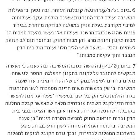
6 .ביום 19/1/21 הוגשה קובלנת העותר, ובה נטען, כי פעילות
המשיבה “עולה לכדי התנהגות שאינה הולמת, עקב פעולותיה
למינוי מקורבת בעלת עניין במפלגה לבודקת מיוחדת בבירור
פניות שהוגשו כנגד מרשנו. פעולות אלו נעשו בהעדר סמכות הן
מכוח תקנון וחוקת מרצ, והן מכוח החוק, ובחוסר תום לב הזועק
לשמיים. והכל – בשעה שיש הליך תלוי ועומד מול בית הדין
הנכבד ותוך עקיפת סמכותו.”
7 .ביום 19/1/29 הוגשה תגובת המשיבה ובה טענה, כי מעשיה
מבקשים להתגבר על לקונה בתקנון המפלגה, החסר, לגישתה,
נהלים ברורים לטיפול במקרים של הטרדה מינית. עוד טענה
המשיבה, כי אין במעשיה משום חריגה מסמכות ו/או התנהגות
בלתי הולמת כלפי הקובל, שכן במעשיה “פעלה על מנת לאפשר
לבית הדין לקבל תשתית עובדתית מלאה שתאפשר קבלת החלטה
בקובלנה שהוגשה על ידה, באותו אופן אשר הציגה בפני בית
הדין וברוח הוראות החוק למניעת הטרדה מינית.” כן טענה
המשיבה, כי נוסח העתירה מהווה לשון הרע כנגדה, פוגע
בהערכות המפלגה לבחירות, ובכך גורם הקובל לנזקים למפלגה