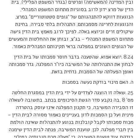
ובין המדינה (המאשימה) ופרטים (בגדר המשפט הפלילי), בית
הדין של מרצ ידון לרוב בסוגיות מתחום המשפט המנהלי,
הנוגעות דווקא להתנהגותם של “גופים סטטוטוריים” במרצ,
והנוגעות לחריגה מסמכותם, התנהלות בלתי סבירה, בחינת
שיקולים זרים וכיוצא באלה. לפיכך לרוב מאמץ בית הדין גישה
מתחום המשפט המנהלי – בג”צ, ובוחן את ההחלטות והמעשים
של הגופים השונים במפלגה בראי תקינותם המנהלית כאמור.
8.24 .יוצא אפוא, שהטענה בדבר חוסר סמכותו של בית הדין
לבחון את התנהלותה של המשיבה כיו”ר המפלגה, גדר סמכותה
ואופן הפעלתה של הסמכות, נדחית בזאת.
ה. האם מינוי בודקת נעשה בסמכות
25 .שאלה זו הוצגה לצדדים על ידי בית הדין במסגרת החלטה
מס’ 8 ,בה נקבע סדר הגשת הסיכומים בכתב. בתשובה לשאלה
זו הסבירה המשיבה, כי תקנון המפלגה אינו עוסק בהטרדה
מינית ועל כן הסמכות לדון בעניינים כאמור מסורה לבית הדין –
מכוח סמכותו לקבל קובלנות בנוגע להתנהלות שאינה הולמת
בין חברי מפלגה. לכן, טוענת המשיבה, פנתה לבית הדין שימנה
בודקת. עוד טוענת המשיבה, כי “פעלה מכח חובותיה במילוי