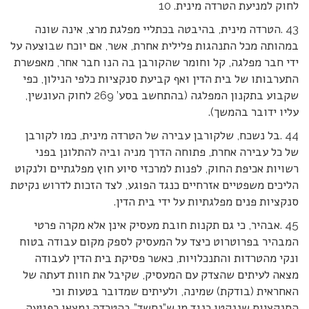
לחוק למניעת הטרדה מינית. 10
43 .הטרדה מינית, בהיבטה בכתליי מפלגת מרצ, אינה שונה
במהותה מכל התנהגות פלילית אחרת, אשר, אם יוכח שבוצעה על
ידי חבר מפלגה, קל וחומר שהקורבן בה הנו חבר אחר, מאפשרת
התערבותו של בית הדין ואף קביעת סנקציות כלפי הנילון, כפי
שקבוע בתקנון המפלגה (בהתחשב בסע’ 269 לחוק העונשין,
עליו ידובר בהמשך).
44 .בל נשכח, שלקורבן עבירה של הטרדה מינית, כמו לקורבן
של כל עבירה אחרת, פתוחה הדרך מניה וביה להתלונן בפני
רשויות אכיפת החוק, לפנות למרכזי סיוע חוץ מפלגתיים ולנקוט
הליכים משפטיים אזרחיים כנגד הפוגע, לצד הזכות לדרוש נקיטת
סנקציות פנים מפלגתיות על ידי בית הדין.
45 .אבהיר, כי גם תקנות חובת מעסיק אינן אלא מקרה פרטי
המבהיר בפרוטרוט כיצד על המעסיק לספק מקום עבודה בטוח
ונקי מהטרדות והתנכלויות, כאשר פסיקת בית הדין לעבודה
מצאה לעיתים שהצדק עם המעסיק, שקיבל את חוות דעתה של
האחראית (בודקת) שמינה, ולעיתים שמדובר בטעות וכי
הסנקציות שננקטו כנגד מי ש”נחשד” בהטרדה נמצאו כפגיעה