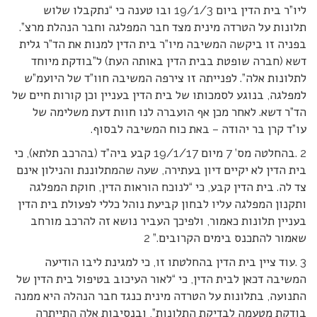
ליו”ר בית הדין ביום 19/1/3 ובו טענה כי “נתקבלו שלוש
תלונות על הטרדה מינית מצד חבר המפלגה וחבר הנהלת מרצ”.
בפניה זו ביקשה המשיבה מיו”ר בית הדין למנות את הד”ר גלית
דשא (חברה שופטת בבית הדין באותה העת) ל”בודקת מיוחד
לתלונות אלה”. לפנייתה זו צירפה המשיבה חוו”ד של היועמ”ש
למפלגה, בנוגע לסמכותו של בית הדין בעניין וכן קורות חיים של
הד”ר דשא. לאחר מכן אף הועברה לנו חוות דעת משלימה של
עו”ד קרן בר יהודה – באת כוח המשיבה לבסוף.
2 .בהחלטה מס’ 7 מיום 19/1/17 קבע ביה”ד (בהרכב תלתא), כי
בית הדין לא יקיים דיון בעתירה, שעה שהמתלוננת והנילון אינם
צד לה. בית הדין קבע, כי “לנוכח הוראות הדין, חוקת המפלגה
ותקנון המפלגה עליו לבחון קביעת נוהל כללי לפעולת בית הדין
בעניין תלונות כאמור, ולפיכך העביר נושא זה להרכב מורחב
שאמור להתכנס בימים הקרובים.” 2
3 .עוד ציין בית הדין בהחלטתו זו, כי למגינת ליבו הודיעה
המשיבה דכאן לבית הדין, כי “לאור העיכוב בטיפול בית הדין של
התנועה, בתלונות על הטרדה מינית כנגד חבר הנהלה היא ממנה
בודקת מטעמה לבדיקת התלונות”, ובנסיבות אלה התייתרה