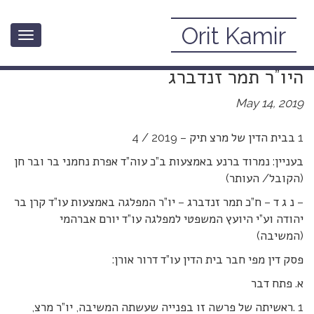
Orit Kamir
Toggle
פסק הדין של בית הדין של מרצ נ.
navigation
היו”ר תמר זנדברג
May 14, 2019
1 בבית הדין של מרצ תיק – 2019 / 4
בעניין: נמרוד ברנע באמצעות ב”כ עוה”ד אפרת נחמני בר ובר חן
(הקובל/ העותר)
– נ ג ד – ח”כ תמר זנדברג – יו”ר המפלגה באמצעות עו”ד קרן בר
יהודה וע”י היועץ המשפטי למפלגה עו”ד יורם אברהמי
(המשיבה)
פסק דין מפי חבר בית הדין עו”ד דרור אורן:
א. פתח דבר
1 .ראשיתה של פרשה זו בפנייה שעשתה המשיבה, יו”ר מרצ,