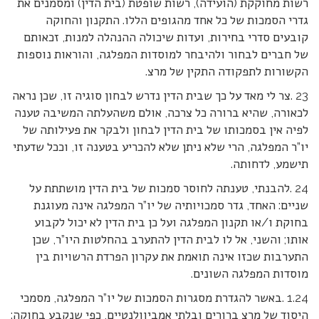
רשות מחוקקת (הועידה), רשות שופטת (בית הדין) ומסמנים את
גדרי הסמכות של כל אחד מהגופים הללו. התקנון והחוקה
קובעים סדרי בחירות, ועדות שיכולה ההנהלה למנות, זכאותם
של חברים לבחור ולהיבחר למוסדות המפלגה, והוראות נוספות
הקשורות לתפקודה התקין של מרצ.
23 .צר לי מאד על כך שבית הדין נדרש לבחון סוגיה זו, שכן נראה
לכאורה, שהיא ברורה כל צרכה, אולם משהעלתה המשיבה טענה
לפיה אין בסמכותו של בית הדין לבחון ולבקר את פעילותה של
יו”ר המפלגה, הרי שלא ניתן שלא להכריע בטענה זו, וככל שדעתי
תישמע, לדחותה.
24 .להבנתי, טענתה לחוסר סמכות של בית הדין מושתתת על
שניים: האחד, גדר סמכויותיה של יו”ר המפלגה אינה מעוגנת
בחוקת ו/או תקנון המפלגה ועל כן בית הדין לא יכול לקבוע
אותו; והשני, אל לו לבית הדין להתערב בהחלטות היו”ר, שכן
התערבות שכזו אינה תואמת את עקרון הפרדת הרשויות בין
מוסדות המפלגה השונים.
1.24 .באשר להגדרת מסגרות הסמכות של יו”ר המפלגה, מסמכי
היסוד של מרצ ברורים ובלתי אמביוולנטיים, כפי שנקבע בחוקה: