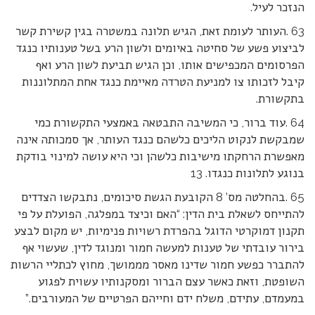
הנזכר לעיל.
63 .העותר לעומת זאת, הגיש תלונה במשטרה בגין קשירת קשר
לביצוע פשע של סחיטה באיומים ולשון הרע בשל טענותיו כנגד
הפרסומים המכפישים אותו, וכן הגיש תביעת לשון הרע ואף
קיבל לזכותו צו למניעת הטרדה מאיימת כנגד אחת המתלוננות
בתקשורת.
64 .עוד ברור, כי המשיבה התבטאה באמצעי התקשורת כמי
שמבקשת לנקוט הליכים כלשהם כנגד העותר, אך סמכותה אינה
מאפשרת הרחקתו מישיבות כלשהן וכי היא עושה למינוי בודקת
בנוגע לתלונות כנגדו. 13
65 .בהחלטה מס’ 8 הקובעת הגשת סיכומים, נתבקשו הצדדים
להתייחס לשאלת בית הדין: “האם וכיצד במפלגה, הפועלת על פי
תקנון דמוקרטי הדוגל בהפרדת רשויות פנימיות, יש מקום לבצע
בירור עובדתי של טענות למעשה חמור ומנוגד לדין, שעשוי אף
להתברר כפשע חמור שדינו מאסר מממושך, מחוץ לכתליי הרשות
השופטת, וזאת כאשר עצם הברור ומסקנותיו עשוית לפגוע
במעמדם, עתידם, משלח ידם וחייהם הפרטיים של המעורבים.”