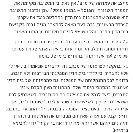
מייצג את עמדתה של מרצ”. אין זאת, כי המשיבה מקיימת את
הממרה השגורה: “הפוסל – במומו פוסל”, שכן וכזכור המשיבה
היא שטענה שהתערבות בית הדין בהחלטה נוגד את עקרון
הפרדת הרשויות, ובה בעת מצאה להתערב מניה וביה בקביעת
בית הדין בדבר נוהל משפטי לבירור תלונות מן הסוג האמור.
29 .נזכיר, כי המשיבה יחד עם ח”כ רוזין פרסמו מכתב בו הן
דוחות ומתנגדות לנוהל ומודיעות כי אין הוא מייצג את עמדתה
של מרצ (עד אשר יתוקן ברוח ערכי מרצ), כאמור.
30 .בהקשר לפרסומו של מכתב זה ולדברים שנאמרו בו, אין לי
אלא להבהיר, כי לדידי בית הדין המפלגתי הנו זכות ולא חובה.
בדומה לכל התנהלותה של המפלגה, גם סמכויותיו של בית הדין
מעוגנות במסמכי היסוד שלה, המהווים מעין הסכם שבין
החברים, כיצד לנהל את המפלגה בה הם חברים. לא ארחיק לכת
ואשאל “מִ י שָׂ מְ ָך לְאִ יׁש שַׂ ר וְ ׁשֹׁפֵט עָׂ לֵינּו…” (שמות ב’ יד), אך
אגיד רק זאת – באם נציגי המפלגה בכנסת ויו”ר התנועה בתוכם,
יודיעו קבל עם ועדה שאין הם מכבדים את החלטות בית הדין,
יהיה נימוקיהם אשר יהא, מה יגידו אזובי הקיר? (ודי לחכימא
ברמיזא).