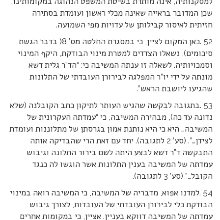
למסקנותיה, אינה מותרת בשיטת המשפט הנהוגה במקומותינו,
שכן המדובר בראייה שאינה מכלי ראשון ועומדת בסתירה
חזיתית לאיסור קבילותן של עדויות מפי השמועה.
52 .כאן המקום לציין, כי במסגרת החלטה מס’ 8( בדבר הגשת
סיכומים), נשאלו הצדדים למטרת מינוי הבודקת, היקף המינוי
וסמכויותיה. לשאלה זו ענתה המשיבה כי: “הד”ר גלית דשא
מונתה על ידי יו”ר המפלגה לבירורן העובדתי של התלונות
שהגיעו ליושבת הראש”.
53 .בתגובה לבקשה שהגיש העותר לתיקון כתב הקובלנה (שלא
נדונה עד כה), מבהירה המשיבה, כי “עמדתה העקרונית של
המשיבה… היא כי היא נותנת אמון בגרסתן של מתלוננות ועומדת
לצידן…”. (סע’ 2 לתגובה). יחד עם זאת הרי שהבדיקה אותה
התבקשה ד”ר דשא לבצע היתה לשם בירור התלונה וגיבוש
עמדתה של המשיבה בענין התלונות אשר הוגשו לה כנגד
הקובל…” (סע’ 3 לתגובה).
54 .למדנו אפוא, מדבריה של המשיבה, כי המשיבה רואה במינוי
הבודקת כלי לבירורן העובדתי של העובדות, לצורך גיבוש
עמדתה של המשיבה דווקא בעניין. אציין, כי במקומות אחרים