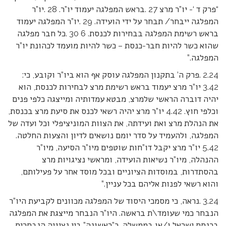
“פרק ד ‘- יו”ר מרצ 27 .בראש המפלגה יעמוד יו”ר. 28 .יו”ר
המפלגה ייבחר/ תבחר על ידי הועידה. 29 .יו”ר המפלגה יעמוד
בראש רשימת המפלגה בבחירות לכנסת. 6 30 .כל חבר מפלגה
שהוא כשר להיות חבר-כנסת – כשר להיות מועמד לכהונת יו”ר
המפלגה.”
2.24 .פרק ה’ בתקנון המפלגה עוסק אף הוא ביו”ר וקובע, כי:
3.42 יו”ר מרצ יעמוד בראש רשימת מרצ לבחירות לכנסת, הוא
יהיה דוברה הראשי שלמרצ, מבטא עמדותיה ומייצגה כלפי פנים
וכלפי חוץ. 4.42 יו”ר מרצ יהיה רשאי לכנס את סיעת מרצ בכנסת,
את הנהלת מרצ ואת ועידתה, את הצוות המוניציפלי וכל ועדה של
המפלגה, ולהעמיד על סדר יומם נושאים לדיון והצעות החלטה.
5.42 יו”ר מרצ יקבל דו”חות שוטפים מיו”ר הסיעה, מיו”ר
ההנהלה, מיו”ר נשיאות הועידה, ומראשי נציגויות מרצ
בהסתדרות, במוסדות הציוניים ובכל מוסד אחר על פעילותם,
והוא רשאי לפנות אליהם בכל עניין.”
3.24 .נראה, כי מסמכי היסוד של המפלגה מכוונים לקביעת היו”ר
הנבחר כמי שעומד\ת בראשה. היו”ר הנבחר מייצגת את המפלגה
בכנסת ישראל ו/או בממשלה, כ”ראשונה” בין נציגיה הנבחרים.