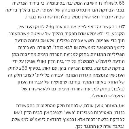
66 .לשאלה זו השיבה המשיבה בסיכומיה, כי בירור הפרשיה
בפני הבודקת הנו אינטרס מובהק של העותר, שכן בהליך בדיקה
שכזה יתברר ודאי שאין ממש בתלונות שהוגשו כנגדו.
67 .בהקשר זה ראוי לציין את הוראות 269 לחוק העונשין,
הקובע, כי :”לא ימלא אדם תפקיד בהליך של שפיטה משהתעורר,
תוך כדי שפיטה, חשש עבירה פלילית, אלא אם ניתנה הודעה
ליועץ המשפטי לממשלה או לבא כוחו”. לכאורה, העבירות
הפליליות המנויות בחוק למניעת הטרדה מינית מחייבות מתן
הודעה ליועמ”ש לממשלה על ידי בית הדין ואולי אפילו על ידי
בודקת שתמונה, בטרם הכרעה בהן. עם זאת, בסעיף 268 לחוק
העונשין צומצמה הגדרת המונח “עבירה פלילית” לצרכי חלק זה
של החוק באופן המתיר בחינה שיפוטית של עבירות העוון
(בלבד) בחוק למניעת הטרדה מינית, גם ללא אישורו של
היועמ”ש לממשלה.
68 .העותר טוען אולם, שלפחות חלק מהתלונות בתקשורת
כנגדו, מצטיירות כעבירות “פשע” ולפיכך אין לבית הדין ו/או
לבודקת כלשהי זכות אלא ובכפוף להודעה ליועמ”ש לממשלה,
ובלבד שזה לא התנגד לכך.