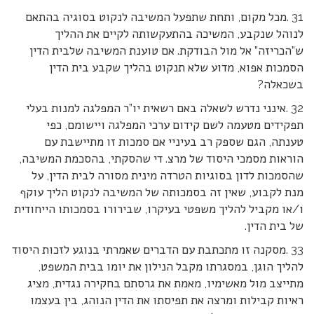
31 .מכל מקום, ותחת שתפעל המשיבה לנקוט בסוגיה בהתאם
לנוהל שנקבע, המשיכה בהתעקשותה לקיים את ההליך
ש”הכריזה” אל מול הבודקת. אם טוענת המשיבה שלבית הדין
הסמכות אפוא, מדוע שלא תנקוט בהליך שקבע בית הדין
בשכאלה?
32 .אינני נדרש לשאלה באם רשאית יו”ר המפלגה למנות בעלי
תפקידים מטעמה לשם קידום ערכי המפלגה ויישומם, כפי
טענתה, הגם שספק רב בעיניי אם סמכות זו מתיישבת עם
הוראות מסמכי היסוד של מרצ. די שהסקתי, בהסכמת המשיבה,
שהסמכות לדון בסוגיות הטרדה מינית מסורה לבית הדין, על
מנת לקבוע, שאין זה בסמכותה של המשיבה לנקוט הליך עוקף
ו/או מקביל להליך משפטי בעיקרו, שבירורו בסמכותו הייחודית
של בית הדין.
33 .מסקנה זו מתכתבת עם הדברים שאמרתי בנוגע לזכות היסוד
להליך הוגן, במסגרתו מקבל הנילון את יומו בבית המשפט,
מתייצב מול מאשימיו, מאמת את גרסתם בחקירה נגדית, מציג
ראיות קבילות ומרצה את תפיסתו את הדין הנוהג, בין בעצמו