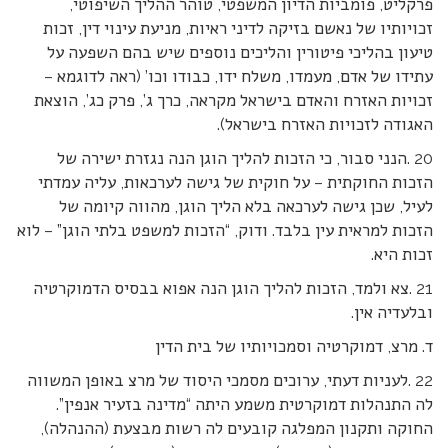
פרקליט, פומביות הדיון המשפטי, טוהר ההליך השיפוטי,
זכויותיו של נאשם בזיקה לדיני ראיות, מניעת עינוי דין, זכות
טיעון בהליכי פיטורין והליכים נוספים שיש בהם השפעה על
עתידו של אדם, מעמדו, משלח ידו, כבודו וכו’ (ראה לדוגמא –
זכויות האזרח והאדם בישראל מקראה, כרך ג’, פרק כג’, הוצאת
האגודה לזכויות האזרח בישראל).
20 .הנני סבור, כי הזכות להליך הוגן הנה נגזרת ישירה של
הזכות החוקתית – על חוקית של גישה לערכאות, עליה עמדתי
לעיל, שכן גישה לערכאה בלא הליך הוגן, מהווה קיומה של
הזכות למראית עין בלבד. ודוק, “הזכות למשפט בלתי הוגן” – לוא
זכות היא.
21 .צא ולמד, הזכות להליך הוגן הנה אפוא בבסיס הדמוקרטיה
ובלעדיה אין.
ד. מרצ, דמוקרטיה וסמכויותיו של בית הדין
22 .לעניות דעתי, ערוכים מסמכי היסוד של מרצ באופן המשווה
לה התנהלות דמוקרטית משמע היתה “מדינה בזעיר אנפין”.
החוקה ותקנון המפלגה קובעים לה רשות מבצעת (ההנהלה),