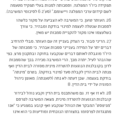
תפקידה כיו”ר המפלגה, וסמכותה למנות בעלי תפקיד מטעמה
לשם קידום ערכי המפלגה ויישומם.” (סע’2 6 לסיכומי המשיבה).
26 .העותר טוען, כי המשיבה לא הצביעה על מקור כלשהו
לסמכות שנטלה לעצמה למינוי בודקת ומבהיר, כי צורך
כשלעצמו אינו מקור להקניית סמכות יש מאין.
27 .הריני סבור, כי הצדק בעניין זה עם העותר. מבלי להרחיב
דברים יתר על המידה בענייני סמכות אבהיר, כי סמכותה של
היו”ר מוגבלת לאותם דברים שנקבעו בחוקה ובתקנון מרצ, כפי
שהובהר לעיל. יתרה מכך, הרי המשיבה מכירה בכך שהסמכות
לדון בקובלנות הנוגעות להטרדה מינית מסורה לבית הדין ואף
פנתה לבית הדין לקבלת סעד (מינוי בודקת), בטרם “מינתה”
בודקת בעצמה, שכן דעתה לא נחה (לטענתה), מאופן ניהול
הסוגיה על ידי בית הדין. 8
28 .לא זו אף זו, גם משהתכנס בית הדין וקבע נוהל לבירור
קובלנות הנוגעות להטרדה מינית, מצאה המשיבה לפרסם
“מניפסט” המבקר את הנוהל שנקבע ואף קובע במפגיע כי “אנו
מתנגדות לפרסומו בתצורתו הנוכחית ומודיעות כי הוא אינו