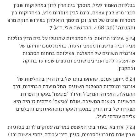
בכלליות האמור לעיל, מוסמך בית הדין לדון במחלוקות שבין
חברי מרצ לבין עצמם, בינם לבין מוסדות מרצ, במחלוקות בין
מוסדות שונים של מרצ, וכן מוסמך הוא לדון בפירוש חוקת מרצ
ותקנונה.” )תק’ 4.68 ,ההדגשה שלי, ד”א) 7
5.24 .עינינו הרואות, כי הסמכויות שהוטלו על בית הדין כוללות
מניה וביה פרשנות מסמכי היסוד, בחינת סמכויותיהם של
אורגניה השונים של המפלגה, פעילותם בתחום הסמכות
שהוענקה להם ועניינים שונים ונוספים שפורטו בחוקה
ובתקנון.
6.24 .ייתכן אמנם, שהתערבותו של בית הדין בהחלטות של
אורגני ומוסדות המפלגה השונים, החל מועדת הבחירות, דרך
ההנהלה, הועידה, המזכ”ל והיו”ר “פוגעת” בעקרון הפרדת
הרשויות, כטענת המשיבה. אולם “פגיעה” מידתית זו היה היא
תפקידו של בית הדין, במסגרת עקרונות האיזונים והבלמים
עליהם עמדתי לעיל.
7.24 .אדרבא, בעוד בתי המשפט במדינה עסוקים לרוב בסוגיות
שבין אדם לחברו (הסכמים, קניין, דיני עבודה, יחסי אישות וכו’)