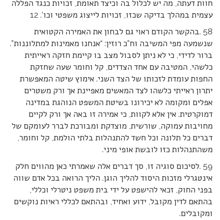
חוות דעתה, מה יש לכלול בה וכיצד תאומת, זכויות כנגד הפללה
עצמית במהלך בדיקה שכזו, זכויות לייצוג משפטי וכו’. 12
58 .בהקשר הקודם ראוי גם לבחון את האמירה הקטואית
שנשמעה מפי המשיבה וח”כ רוזין: “אנחנו מאמינות למתלוננות”.
ברור לדידי, כי לא ניתן לסבול מצב בו קיימת חזקה ראייתית
כלשהי, המטיבה עם אחד הצדדים, קל וחומר שעה שחזקת
החפות עומדת לזכותו של הצד השני. אימוץ שיטה המאפשרת
יתרון ראייתי כלשהו לצד המאשים מאפיינת אך ורק משטרים
אפלים ומקומה לא יכירונו בשיטת המשפט הנוהגת במדינה
דמוקרטית. אין אלא לקוות, כי אמירה זו באה אך ורק לקיים
מחויבות עמוקה, שורשית, מוצדקת ומבורכת לברר לעומקם של
דברים כל תלונה וכל חשד להתנהלות בלתי הולמת, קל וחומר,
משהתנהלות כזו לובשת אופי מיני.
59 .לסיכום סוגיה זו, סך דברים אלה שאמרתי כאן מהווים חלק
אינטגרלי מזכות היסוד להליך הוגן. הליך הרואה בכל אדם שווה
בפני החוק, זכאי להישפט על ידי בית משפט ניטרלי וכללי,
בהתאם לדין מקובל, ידוע ואחיד, ובהתאם לכללי ראיות נוקשים
ומקובלים.