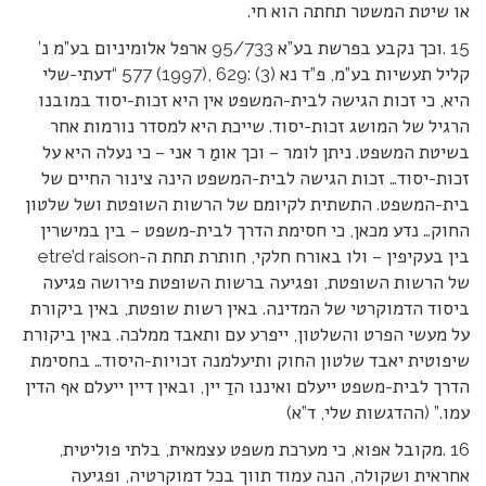
או שיטת המשטר תחתה הוא חי.
15 .וכך נקבע בפרשת בע”א 95/733 ארפל אלומיניום בע”מ נ’
קליל תעשיות בע”מ, פ”ד נא (3) :629 ,(1997) 577 “דעתי-שלי
היא, כי זכות הגישה לבית-המשפט אין היא זכות-יסוד במובנו
הרגיל של המושג זכות-יסוד. שייכת היא למסדר נורמות אחר
בשיטת המשפט. ניתן לומר – וכך אומַ ר אני – כי נעלה היא על
זכות-יסוד… זכות הגישה לבית-המשפט הינה צינור החיים של
בית-המשפט. התשתית לקיומם של הרשות השופטת ושל שלטון
החוק… נדע מכאן, כי חסימת הדרך לבית-משפט – בין במישרין
בין בעקיפין – ולו באורח חלקי, חותרת תחת ה-etre’d raison
של הרשות השופטת, ופגיעה ברשות השופטת פירושה פגיעה
ביסוד הדמוקרטי של המדינה. באין רשות שופטת, באין ביקורת
על מעשי הפרט והשלטון, ייפרע עם ותאבד ממלכה. באין ביקורת
שיפוטית יאבד שלטון החוק ותיעלמנה זכויות-היסוד… בחסימת
הדרך לבית-משפט ייעלם ואיננו הדַ יין, ובאין דיין ייעלם אף הדין
עמו.” (ההדגשות שלי, ד”א)
16 .מקובל אפוא, כי מערכת משפט עצמאית, בלתי פוליטית,
אחראית ושקולה, הנה עמוד תווך בכל דמוקרטיה, ופגיעה