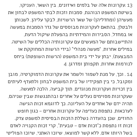
13 .עקרונות אלה של בלמים ואיזונים, בין השאר, העניקו,
בשיטת המשפט הנוהגת, סמכות וזכות לבתי המשפט לבחון את
מעשיהן (ומחדליהן) של שאר הרשויות, לבקר עליהן, לשנותן
ולבטלן, בהתאם לעקרונות מבוססים של גדר הסמכות במעשה
או במחדל, הסבירות והמידתיות בהפעלת שיקול הדעת,
והתיישבותם של המעשים עם עקרונותיה הכללים של השיטה.
במילים אחרות, “מעשה מנהלי” (בידי הרשות המחוקקת או
המבצעת), יבחן על ידי בית המשפט (הרשות השופטת) ביחס
לנורמות אחרות, תקפותן ומדרגן. 4
14 . וכך, על מנת לשמור ולשמר את עקרונות הדמוקרטיה, מובן
ומקובל, כי בין תפקידיו של בית המשפט לבחון ולתעדף לעיתים
בין זכויות ועקרונות מנוגדים, תוך קביעה, הלכה למעשה,
שעקרונות מסוימים נעלים על אחרים ובהתנגשות שבין שניהם,
תהיה ידם של אחדים על העליונה. כך לדוגמא זכות הגישה
לערכאות, נתפסת כעדיפה על עקרונות אחרים – כגון חופש
החוזים, שכן בהעדרה נשללת הזכות הבסיסית למשפט צדק.
זכות זו נתפסת כ”זכות אדם – טבעית”, קרי זכות הקנויה לאדם
בשל היותו אדם, ללא קשר למוצאו, שיוכו האתני, שיוכו הפוליטי