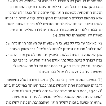
המיוחסים לו, שכן לא הופרכו בפני תלונות שממילא לא הוגשו
כנגדו. אך אבהיר בכל פה – כי לעותר עומדת חזקת החפות וכן
הזכות החוקתית למשפט הוגן, קרי ש”תלונות” כנגדו לא יבחנו
אלא בהתאם לכללים המשפטיים המקובלים. עוד עומדת לו זכותו
לשמו הטוב, וזכותו שלא להיות מוכפש ללא בירור כאמור, אשר
יש בכוחו להחריב את כבודו, מעמדו, עתידו הפוליטי והאישי,
משלח ידו ומשפחתו של אדם. 14
72 .לא אלך עד כדי לקבוע, כי השמועות על העותר הן תולדה של
“התנכלות” מכוונת וניסיון ל”חיסול פוליטי”, כפי שטען העותר,
שכן לא שמענו ראיות כלשהן בעניין זה וממילא אין צורך להכריע
בזה לצורך קביעת מסקנתי. אולם אחזור ואדגיש, כי לבי עם
העותר, וכי אין לי כל ספק, כי בהתבסס על כל מה שהוצג לי
ושמעתי עד כה, נעשה לו עוול כבד ומיותר.
73 .במאמר מוסגר אציין, כי במהלך כתיבת שורות אלה נחשפתי
לדברים שפרסמה אחת “המתלוננות” כנגד העותר בפייסבוק ביום
19/4/8 ,בהם היא מתנצלת על שפנתה למרצ, ושתלונותיה
“הפכו להיות נשק למאבק פוליטי מכוער…”. עוד היא מוסיפה
שהיא “מאמינה בזכות להליך הוגן, ושהכתובת הנכונה לתלונות