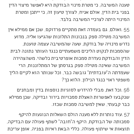
טענה המשיבה, כי מטרת מינוי הבודקת היא לאפשר מיצוי הדין
בפני בית הדין, אולם אניח, לצורך טיעון זה, כי ייתכן ומטרת
המינוי היתה לצרכיי המשיבה בלבד.
55 .ואולם, גם בעמדה זאת מתקיים פרדוקס, שכן אם ממילא אין
המשיבה מטילה ספק בנכונות התלונות שהגיעו אליה, מדוע
נדרש מינויה של בודקת, שעה שהמשיבה עצמה טוענת,
שהסמכות לנקוט הליכים משמעתיים כנגד העותר נתונה לבית
הדין והבודקת נעדרת סמכות אופרטיבית כלשהי. משהצהירה
המשיבה שאינה מטילה ספק בגרסתן של המתלוננות, הרי
שעמדתה ה”עובדתית” גובשה כבר, וכל שנותר הוא לקיים הליך
משפטי ראוי כנגד הנילון, הלוא כך?
56 .וכל זאת, מבלי להידרש לסוגיות נוספות בדין ומבחנים
שנקבעו לאפשרות האצלת סמכויות בירור ובדיקה, שכן ממילא
כבר קבעתי, שאין למשיבה סמכות שכזו.
57 .עוד נותרות ללא מענה הולם השאלות הנוגעות להיקף
סמכותה של הבודקת, היקף ה”חובה” לשתף פעולה עם הבדיקה,
תוצאות אי שיתוף פעולה, כללי הבאת ראיות בפניה, אופן עריכת