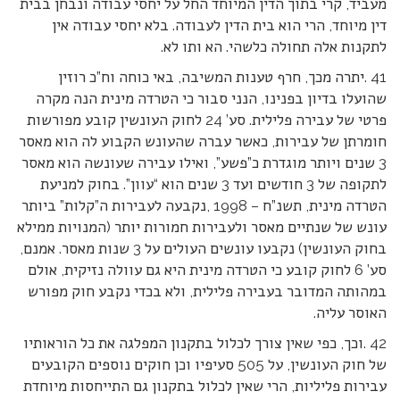
מעביד, קרי בתוך הדין המיוחד החל על יחסי עבודה ונבחן בבית
דין מיוחד, הרי הוא בית הדין לעבודה. בלא יחסי עבודה אין
לתקנות אלה תחולה כלשהי. הא ותו לא.
41 .יתרה מכך, חרף טענות המשיבה, באי כוחה וח”כ רוזין
שהועלו בדיון בפנינו, הנני סבור כי הטרדה מינית הנה מקרה
פרטי של עבירה פלילית. סע’ 24 לחוק העונשין קובע מפורשות
חומרתן של עבירות, כאשר עברה שהעונש הקבוע לה הוא מאסר
3 שנים ויותר מוגדרת כ”פשע”, ואילו עבירה שעונשה הוא מאסר
לתקופה של 3 חודשים ועד 3 שנים הוא “עוון”. בחוק למניעת
הטרדה מינית, תשנ”ח – 1998 ,נקבעה לעבירות ה”קלות” ביותר
עונש של שנתיים מאסר ולעבירות חמורות יותר (המנויות ממילא
בחוק העונשין) נקבעו עונשים העולים על 3 שנות מאסר. אמנם,
סע’ 6 לחוק קובע כי הטרדה מינית היא גם עוולה נזיקית, אולם
במהותה המדובר בעבירה פלילית, ולא בכדי נקבע חוק מפורש
האוסר עליה.
42 .וכך, כפי שאין צורך לכלול בתקנון המפלגה את כל הוראותיו
של חוק העונשין, על 505 סעיפיו וכן חוקים נוספים הקובעים
עבירות פליליות, הרי שאין לכלול בתקנון גם התייחסות מיוחדת