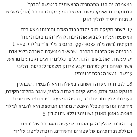
במעמדה זה הנו מסממניה הראשונים לנטישת “הדרך”
הדמוקרטית ואימץ גישות משטר המעניקות כוח רב (מדי) לשליט.
ג. זכות היסוד להליך הוגן.
17 .לאחר חקיקת חוק יסוד כבוד האדם וחירותו מצא בית
המשפט העליון לקבוע את הזכות להליך הוגן כזכות יסוד
חוקתית (ראה מ”ח 99/3032 ,ברנס נ’ מ”י, פ”ד נו’ (3) ,554 .)
בבסיסה של הזכות ההכרה, שכאשר מופעלת השררה כלפי אדם
יש לעשות זאת באופן הוגן, על פי כללים ידועים וקבועים מראש,
אשר לפיהם ורק לפיהם יקבע צידוק משפטי לנקיטת “הליכי
ענישה” ו/או הגבלת זכויותיו.
18 .לזכות זו מטרה ראשונה במעלה והיא להבטיח, שבהליך
הננקט כנגד אדם, מרגע קיום חשדות כלפיו, עובר בהליכי חקירה,
העמדתו לדין וחריצת דינו, תהיה הפגיעה בזכויותיו שוויונית,
מידתית ומוצדקת כלל האפשר. מטרתו הנוספת היא להביא לגילוי
האמת באופן מאוזן ושוויוני וללא עיוות דין. 5
19 .הזכות להליך הוגן מהווה למעשה מאגר רב של זכויות
וכוללת זכויותיהם של עצורים וחשודים, הזכות לייצוג על ידי