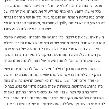
אונס, לרבות הזניה, ו”גילוי עריות” – מתיימר להפוך אדם, בדרך
כלל אישה, לחפץ. הוא מתיימר ליטול את נשמתו. את ייחודו של
האדם כסובייקט חופשי ואוטונומי בעל ערך אנושי מוחלט ובלתי
מעורער: הכבוד הסגולי, human dignity. זה הפשע הנורא ביותר
שאנחנו יכולים לחולל לעצמנו.
השוואתו של אונס לרצח, כדי להגיש את חומרתו, משמעה שרצח
הוא הנורא מכל. ביטול ממשי של אנושיותו של אדם על ידי נטילת
חייו – זה הנורא מכל נורא. ולכן עם כל החומרה של נשיא אנס,
אין השוואה לזוועה המתחוללת במקביל: הסירוב הגובר והולך
של הציבור הישראלי לראות תיעוד של רצח ולזהות אותו ככזה.
בסרטון שפרסם ארגון “בצלם” חייל ישראלי לובש מדים ונושא
נשק יורה למוות בראשו של אדם שאינו מהווה סכנה לחייו של
אף אחד. אדם חסר ישע. שבוי. זו לא הפעם הראשונה שהוצאה
כזו להורג מתרחשת בעשרות שנות מאבק מזוין וכיבוש. כבר ס.
יזהר כתב על רצח שבוי, ואי אז, כשאני הייתי בתיכון בשנות
השבעים של המאה הקודמת, למדנו את הסיפור בבית הספר. כדי
להזדעזע מרצח: מן השלילה האולטימטיבית של קדושת חיי אדם.