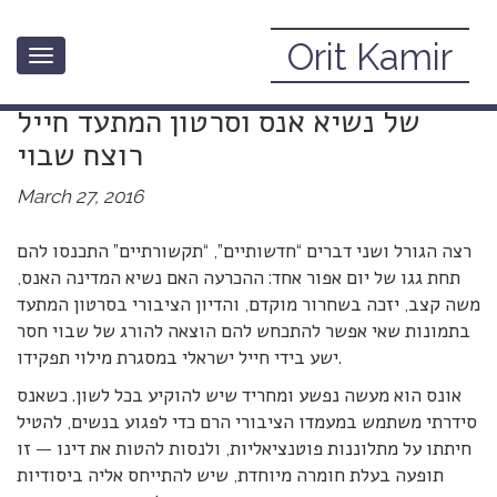
Orit Kamir
Toggle
קצב וסרטון “בצלם”: על קיצור מאסרו
navigation
של נשיא אנס וסרטון המתעד חייל
רוצח שבוי
March 27, 2016
רצה הגורל ושני דברים “חדשותיים”, “תקשורתיים” התכנסו להם
תחת גגו של יום אפור אחד: ההכרעה האם נשיא המדינה האנס,
משה קצב, יזכה בשחרור מוקדם, והדיון הציבורי בסרטון המתעד
בתמונות שאי אפשר להתכחש להם הוצאה להורג של שבוי חסר
ישע בידי חייל ישראלי במסגרת מילוי תפקידו.
אונס הוא מעשה נפשע ומחריד שיש להוקיע בכל לשון. כשאנס
סידרתי משתמש במעמדו הציבורי הרם כדי לפגוע בנשים, להטיל
חיתתו על מתלוננות פוטנציאליות, ולנסות להטות את דינו — זו
תופעה בעלת חומרה מיוחדת, שיש להתייחס אליה ביסודיות