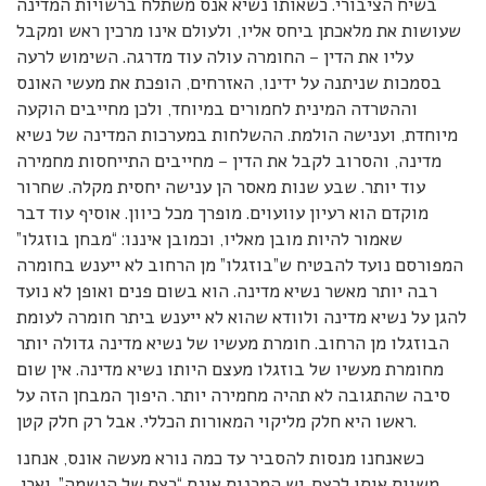
בשיח הציבורי. כשאותו נשיא אנס משתלח ברשויות המדינה
שעושות את מלאכתן ביחס אליו, ולעולם אינו מרכין ראש ומקבל
עליו את הדין – החומרה עולה עוד מדרגה. השימוש לרעה
בסמכות שניתנה על ידינו, האזרחים, הופכת את מעשי האונס
וההטרדה המינית לחמורים במיוחד, ולכן מחייבים הוקעה
מיוחדת, וענישה הולמת. ההשלחות במערכות המדינה של נשיא
מדינה, והסרוב לקבל את הדין – מחייבים התייחסות מחמירה
עוד יותר. שבע שנות מאסר הן ענישה יחסית מקלה. שחרור
מוקדם הוא רעיון עוועוים. מופרך מכל כיוון. אוסיף עוד דבר
שאמור להיות מובן מאליו, וכמובן איננו: “מבחן בוזגלו”
המפורסם נועד להבטיח ש”בוזגלו” מן הרחוב לא ייענש בחומרה
רבה יותר מאשר נשיא מדינה. הוא בשום פנים ואופן לא נועד
להגן על נשיא מדינה ולוודא שהוא לא ייענש ביתר חומרה לעומת
הבוזגלו מן הרחוב. חומרת מעשיו של נשיא מדינה גדולה יותר
מחומרת מעשיו של בוזגלו מעצם היותו נשיא מדינה. אין שום
סיבה שהתגובה לא תהיה מחמירה יותר. היפוך המבחן הזה על
ראשו היא חלק מליקוי המאורות הכללי. אבל רק חלק קטן.
כשאנחנו מנסות להסביר עד כמה נורא מעשה אונס, אנחנו
משוות אותו לרצח. יש המכנות אונס “רצח של הנשמה”. ואכן,