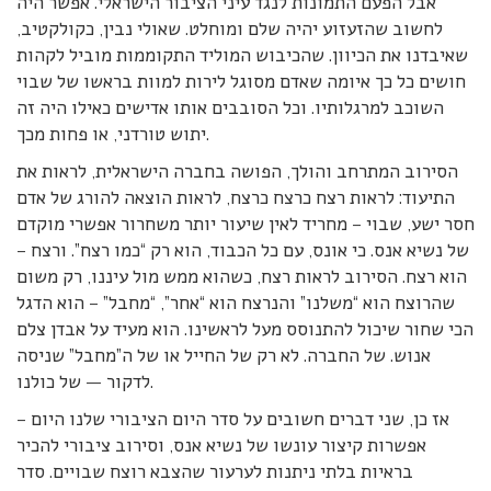
אבל הפעם התמונות לנגד עיני הציבור הישראלי. אפשר היה
לחשוב שהזעזוע יהיה שלם ומוחלט. שאולי נבין, כקולקטיב,
שאיבדנו את הכיוון. שהכיבוש המוליד התקוממות מוביל לקהות
חושים כל כך איומה שאדם מסוגל לירות למוות בראשו של שבוי
השוכב למרגלותיו. וכל הסובבים אותו אדישים כאילו היה זה
יתוש טורדני, או פחות מכך.
הסירוב המתרחב והולך, הפושה בחברה הישראלית, לראות את
התיעוד: לראות רצח כרצח כרצח, לראות הוצאה להורג של אדם
חסר ישע, שבוי – מחריד לאין שיעור יותר משחרור אפשרי מוקדם
של נשיא אנס. כי אונס, עם כל הכבוד, הוא רק “כמו רצח”. ורצח –
הוא רצח. הסירוב לראות רצח, כשהוא ממש מול עיננו, רק משום
שהרוצח הוא “משלנו” והנרצח הוא “אחר”, “מחבל” – הוא הדגל
הכי שחור שיכול להתנוסס מעל לראשינו. הוא מעיד על אבדן צלם
אנוש. של החברה. לא רק של החייל או של ה”מחבל” שניסה
לדקור — של כולנו.
אז כן, שני דברים חשובים על סדר היום הציבורי שלנו היום –
אפשרות קיצור עונשו של נשיא אנס, וסירוב ציבורי להכיר
בראיות בלתי ניתנות לערעור שהצבא רוצח שבויים. סדר