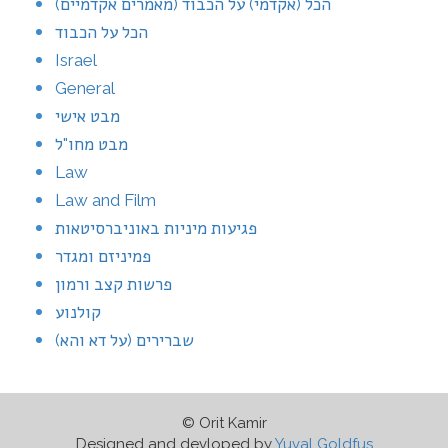
הכל (אקדמי) על הכבוד (מאמרים אקדמיים)
הכל על הכבוד
Israel
General
מבט אישי
מבט מחו"ל
Law
Law and Film
פגיעות מיניות באוניברסיטאות
פמיניזם ומגדר
פרשות קצב ורמון
קולנוע
שברירים (על דא והא)
© Orit Kamir
Designed and devloped by
Yuval Goldfus