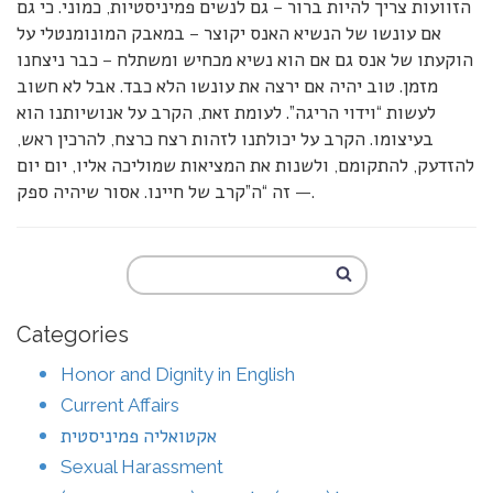
הזוועות צריך להיות ברור – גם לנשים פמיניסטיות, כמוני. כי גם
אם עונשו של הנשיא האנס יקוצר – במאבק המונומנטלי על
הוקעתו של אנס גם אם הוא נשיא מכחיש ומשתלח – כבר ניצחנו
מזמן. טוב יהיה אם ירצה את עונשו הלא כבד. אבל לא חשוב
לעשות “וידוי הריגה”. לעומת זאת, הקרב על אנושיותנו הוא
בעיצומו. הקרב על יכולתנו לזהות רצח כרצח, להרכין ראש,
להזדעק, להתקומם, ולשנות את המציאות שמוליכה אליו, יום יום
— זה “ה”קרב של חיינו. אסור שיהיה ספק.
Categories
Honor and Dignity in English
Current Affairs
אקטואליה פמיניסטית
Sexual Harassment