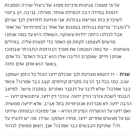
על פי טעמו). פגיעות מיניות מסוג של ניצול שררה וסמכות
דומות במידה רבה לנטילת שוחד, מעילה, גניבה. הן ביטוי
לשיכרון כוח ופריצת גבולות. אני מודעת לחלוטין לכך שניתן
ל”הסביר” פריצת גבולות בגמגום של אחד וב”מזרחיות” של אחר;
אבל לכולנו היתה ילדות עשוקה. השאלה היא עד כמה אנחנו
מרשים לעצמנו לקחת מן האחר כדי לפצות עליה. במילים
פשוטות – עד כמה הפנמנו את מערך הנורמות החברתי שבתוכו
אנחנו חיים, שעקרון הליבה שלו הוא “כבוד האדם”. כל אדם,
באשר הוא אדם. אדם וחוה.
שנית
– זו דוגמא מצוינת לכך שכולם ידעו הכול כל הזמן ושתקו.
שוב. כמו בכל כך הרבה מקרים קודמים. קצב כבר אמרנו? פואד
כבר אמרנו? שלא לדבר על דנקנר ואחרים. במקרה פישר, למיטב
הבנתי לשכת עורכי הדין ידעה, עורכי דין ידעו, עיתונאים ידעו —
הרבה ידעו. לא מכרזות אנונימיות בתל אביב, אלא ידיעה ממשית.
ואם ידעו על ההטרדה המינית ההיא – אני סמוכה ובטוחה שידעו
גם על מעשים אחרים. ידעו, פחדו ושתקו. שרדו. מה יש להגיד על
זה? שתיקת הכבשים כבר אמרנו? אכן, הצאן ממשיך לנהור.