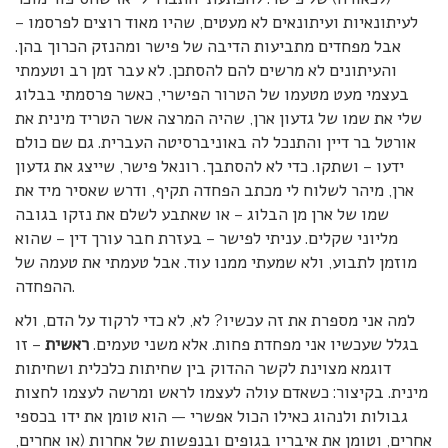
לעיתונאיות ועיתונאים לא מעטים, שהיו מאוד רוצים לפרסמו –
אבל מפחדים מתביעות הדיבה של פישר ומהנזק הכרוך בהן.
והעיתונים לא מרשים להם להסתכן. לא עבר זמן רב וטעמתי
בעצמי מעט מטעמו של הטרור הפישרי, כאשר פרסמתי בבלוג
שלי את שמו של גדעון ארן, שהיה המרצה אשר הטריד מינית את
אורטל בר דיין והתנכל לה באוניברסיטה העברית. גם שם כולם
ידעו – ושתקו. כדי לא להסתבך. רונאל פישר, שייצג את גדעון
ארן, מיהר לשלוח לי מכתב הפחדה תקיף, ודרש שאסיר מיד את
שמו של ארן מן הבלוג – או שאתבע לשלם את נזקו בגובה
מליוני שקלים. עניתי לפישר – בעזרת חבר עורך דין – שהוא
מוזמן לתבוע, ולא שמעתי ממנו עוד. אבל טעמתי את טעמה של
ההפחדה.
למה אני מספרת את זה עכשיו? לא, לא כדי לרקוד על הדם, ולא
בגלל שעכשיו אני מפחדת פחות. אלא משני טעמים.
ראשית
– זו
דוגמא מצוינת לקשר ההדוק בין שחיתות כלכלית ושחיתות
מינית. בקיצור: כשאדם עולה לעצמו לראש ומרשה לעצמו לחצות
גבולות ולנהוג כאילו הכול אפשרי — הוא טומן את ידו בכספי
אחרים, וטומן את איבריו בגופים ובנפשות של אחרות (או אחרים,