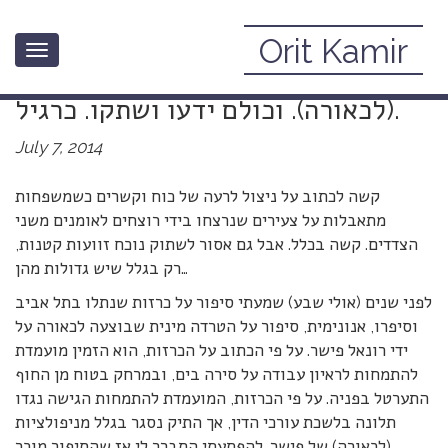
Orit Kamir
Toggle
רונאל פישר – גם הטרדה מינית
navigation
(לכאורה). וכולם ידעו ושתקו. כרגיל.
July 7, 2014
קשה לכתוב על ניצול לרעה של כוח וקשרים כשמשפחות
מתאבלות על צעירים שנרצחו בידי רוצחים לאומנים משני
הצדדים. קשה בכלל. אבל גם אסור לשתוק נוכח זוועות קטנות,
רק בגלל שיש גדולות מהן…
לפני שנים (אולי שבע) שמעתי סיפור על כרזות שנתלו בתל אביב
וסיפרו, אנונימית, סיפור על הטרדה מינית שבוצעה לכאורה על
ידי רונאל פישר. על פי הכתוב על הכרזות, הוא הזמין מועמדת
להתמחות לראיון עבודה על סירה בים, ובמרחק בטוח מן החוף
התערטל בפניה. על פי הכרזות, המועמדת להתמחות הגישה נגדו
תלונה בלשכת עורכי הדין, אך התיק נסגר בגלל מניפולציות
(לכאורה) של פישר. להפתעתי התברר לי אז שהסיפור מוכר