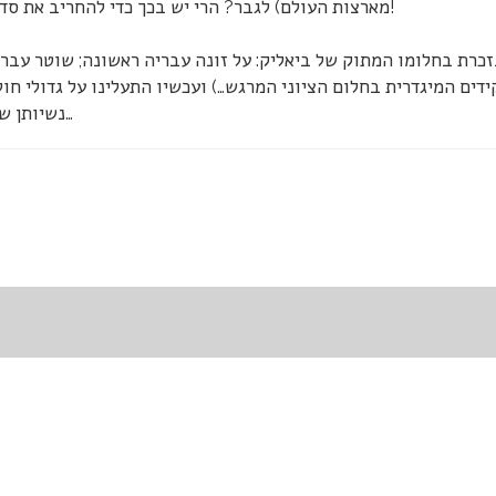
מארצות העולם) לגבר? הרי יש בכך כדי להחריב את סדרי העולם שאנו, כך מסתבר, מתעקשים לכונן ולהנציח!
נזכרת בחלומו המתוק של ביאליק: על זונה עבריה ראשונה; שוטר עברי
דים המיגדרית בחלום הציוני המרגש…) ועכשיו התעלינו על גדולי חו
נשיותן של נשות (שגרירי) העולם! ליותר מזה כבר קשה לשאוף…