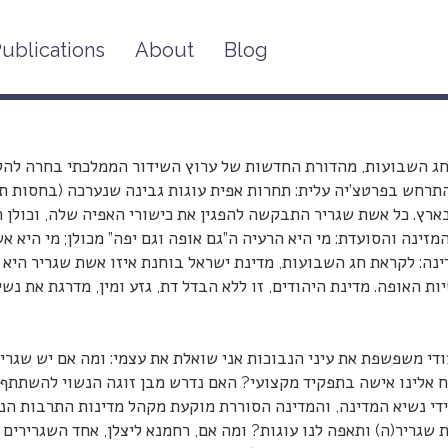
ublications
About
Blog
שבועות, גבינה ומבחן הנשי
ג השבועות, מהדורת החדשות של ערוץ השידור הממלכתי בחרה להקד
רחש בפרטצ’יה עלית: תחרות אפית עוגות גבינה שנערכה (בחסות תנו
ארץ. כל אשת שגריר התבקשה להפגין את כישורי האפיה שלה, וכולן ה
מזינה והסועדת: מי היא הרעיה ה”גם אופה וגם יפה” מכולן; מי היא א
ינה: לקראת חג השבועות, מדינת ישראל בוחנת איזו אשת שגריר היא 
ות האופה. מדינת היהודים, זו ללא הבדל דת, גזע ומין, מדרגת את נש
די משפשפת את עיני הנבוכות אני שואלת את עצמי: ומה אם יש שגרי
 אלינו אישה בתפקיד מקצועי? האם נדרש מבן זוגה הנשוי להשתתף
ידי נשיא המדינה, והמדינה הסוררת מוקעת מקהל מדינות התרבות ה
שגריר(ה) ותאפה לנו עוגות? ומה אם, רחמנא ליצלן, אחד השגרירים א