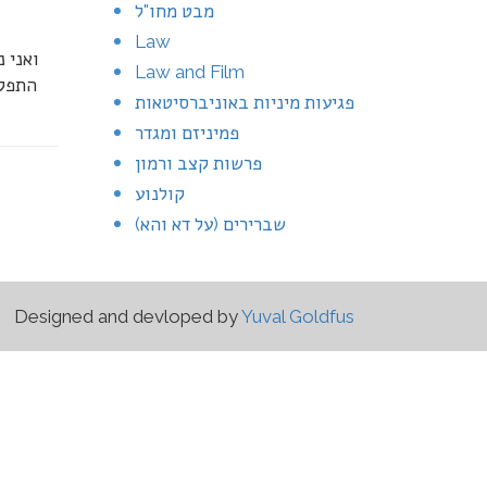
מבט מחו"ל
Law
ואני 
Law and Film
התפקי
פגיעות מיניות באוניברסיטאות
פמיניזם ומגדר
פרשות קצב ורמון
קולנוע
שברירים (על דא והא)
Designed and devloped by
Yuval Goldfus