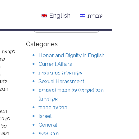
עברית
English
Categories
לקראת ח
Honor and Dignity in English
שהת
Current Affairs
ב
אקטואליה פמיניסטית
ה
Sexual Harassment
למד
הנשי
הכל (אקדמי) על הכבוד (מאמרים
אקדמיים)
הכל על הכבוד
ובעו
Israel
לשלוח
General
על 
מבט אישי
כאשת 