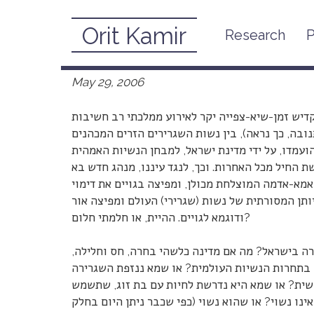
Orit Kamir
Research
P
ות הגלובלית של מדינת היהודים
May 29, 2006
יש זמן-שיא-צפייה יקר לאירוע ממלכתי רב חשיבות
בה, כך נראה), בין נשות השגרירים הזרים המכהנים
ועמדו, על ידי מדינת ישראל, למבחן הנשיות האמהית
שת החיל מכל האחרות. וכך, לנגד עיננו, מנהג חדש בא
אמא-אדמה המוצלחת מכולן, ומפיצה בגויים את דימוי
יותן המסורתית של נשות (שגרירי) העולם ומפיצה אור
ודוגמא לגויים. ההיית, או חלמתי חלום?
רה בישראל? מה אם מדינה כלשהי בחרה, חס וחלילה,
 בתחרות הנשיות העולמית? או שמא ננזפת השגרירה
נשית? או שמא היא נדרשת לחיות עם בת זוג, שתשמש
ינו נשוי? או שהוא נשוי (כפי שכבר ניתן היום בחלק