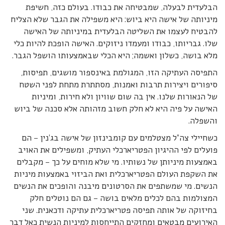
הבלעדית לבעלה, שמבטיחה את כבודו. בעולם כזה, חשיפת
מיניותה של אישה היא ביוש: היא משפילה את הגבר שלא הצליח
להבטיח לעצמו את השליטה הבלעדית במיניותה של האישה
שלו. גבריותו, כבודו ומעמדו ניזוקים. האישה הופכת להיות כלי
מלא בושה, כשלון ואשמה; היא הכלי שבאמצעותו הושפל הגבר.
התפיסה העתיקה הזו, המגולמת באינספור מושגים, תפיסות,
סיפורים ויצירות תרבות ואמנות, מסתתרת מתחת לפני השטח
של הנאורות שלנו. אין בה שום שוויון ולא חירות, ומיניות
האישה על פיה היא לא חלק חשוב מזהותה אלא סכנה של ביוש
והשפלה.
כשחיילי צה”ל מצטלמים עם קומבינזון של אישה בג’נין – הם
פועלים לפי ההיגיון הפטריארכלי העתיק, ומשפילים את האויב
באמצעות מיניותן של נשותיו. מי שלא מוחים על כך – מקבלים
את השקפת העולם הפטריארכלית ואת הביזוי באמצעות מיניות
הנשים. מי שמשתפים את הסרטונים מיבנה והופכים את הנשים
המצולמות בהם לכלים מלאים בושה – גם הם נוטלים חלק
בחיזוקה של אותה תפיסה פטריארכלית עתיקה ודכאנית. שני
האירועים מבטאים ומחזקים התייחסות למיניות הנשית כאל דבר