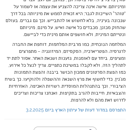
ומיניותם. אישה אינה צריכה להצניע את עצמה או לשמור על
“טוהר” השייכות לגבר; היא זכאית לממש את מיניותה בכל דרך
שנכונה בעיניה, בלא לחשוש או להתבייש. וכך גם גברים. בעולם
שהחוק מכונן, מכבדים כל אישה ואיש, על מינם, מיניותם
ונטייתם המינית, ולא חושפים אותם מינית כדי לביישם.
המלחמה הנוכחית, כמו מרבית המלחמות, דוחפת את החברה
לרגרסיה. הפטריארכיה, הסקסיזם, המיזוגניה – מתפרצים
ומציפים, ביחד עם לאומנות, גזענות ושנאת האחר. אסור לתת יד
לתהליך הזה, ולא לקבלו במשיכת כתפיים. צריך לנצל כל אירוע,
כמו הפצת הסרטונים ממכון הכושר ביבנה והפצת התמונות
מג’נין, כדי לחשוף את פרץ השנאה וההשפלה ולהוקיעו. כך בשיח
הציבורי, וכך בהתנהלות המוסדית. רשויות האכיפה, האזרחיות
והצבאיות, חייבות להגיב בתקיפות, ואנחנו צריכות וצריכים
לדרוש זאת מהם ולא להרפות.
התפרסם במדור דעות של עיתון הארץ ביום 3.2.2025