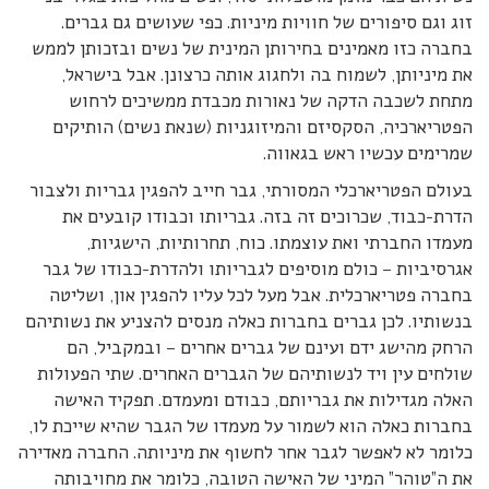
זוג וגם סיפורים של חוויות מיניות. כפי שעושים גם גברים.
בחברה כזו מאמינים בחירותן המינית של נשים ובזכותן לממש
את מיניותן, לשמוח בה ולחגוג אותה כרצונן. אבל בישראל,
מתחת לשכבה הדקה של נאורות מכבדת ממשיכים לרחוש
הפטריארכיה, הסקסיזם והמיזוגניות (שנאת נשים) הותיקים
שמרימים עכשיו ראש בגאווה.
בעולם הפטריארכלי המסורתי, גבר חייב להפגין גבריות ולצבור
הדרת-כבוד, שכרוכים זה בזה. גבריותו וכבודו קובעים את
מעמדו החברתי ואת עוצמתו. כוח, תחרותיות, הישגיות,
אגרסיביות – כולם מוסיפים לגבריותו ולהדרת-כבודו של גבר
בחברה פטריארכלית. אבל מעל לכל עליו להפגין און, ושליטה
בנשותיו. לכן גברים בחברות כאלה מנסים להצניע את נשותיהם
הרחק מהישג ידם ועינם של גברים אחרים – ובמקביל, הם
שולחים עין ויד לנשותיהם של הגברים האחרים. שתי הפעולות
האלה מגדילות את גבריותם, כבודם ומעמדם. תפקיד האישה
בחברות כאלה הוא לשמור על מעמדו של הגבר שהיא שייכת לו,
כלומר לא לאפשר לגבר אחר לחשוף את מיניותה. החברה מאדירה
את ה”טוהר” המיני של האישה הטובה, כלומר את מחויבותה