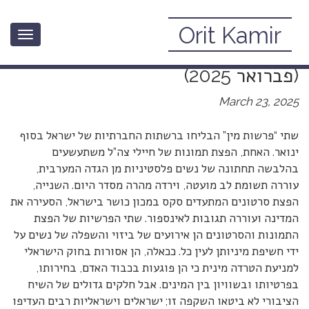
Orit Kamir
Toggle
שתי פרשיות מין: בעזה וביבנה
navigation
(פברואר 2025)
March 23, 2025
שתי “פרשות מין” הבליחו ברשתות החברתיות של ישראל בסוף
ינואר. האחת, הפצת תמונות של חיילי צה”ל משתעשעים
בהלבשה תחתונה של נשים פלסטיניות מן הגדה המערבית,
עוררה תשומת לב מועטה, וירדה מהרה מסדר היום. השנייה,
הפצת סרטונים המתעדים סקס במכון כושר בישראל, הסעירה את
המדינה ועוררה תגובות לאינספור. שתי הפרשיות של הפצת
התמונות והסרטונים הן אירועים של ביזוי והשפלה של נשים על
ידי חשיפת מיניותן לעין כל. ככאלה, הן אסורות בחוק הישראלי
למניעת הטרדה מינית כי הן פוגעות בכבוד האדם, בחירותו,
בפרטיותו ובשוויון בין המינים. אבל חלקים גדולים של השיח
הציבורי לא ביטאו השקפה זו; ישראלים וישראליות רבים העדיפו