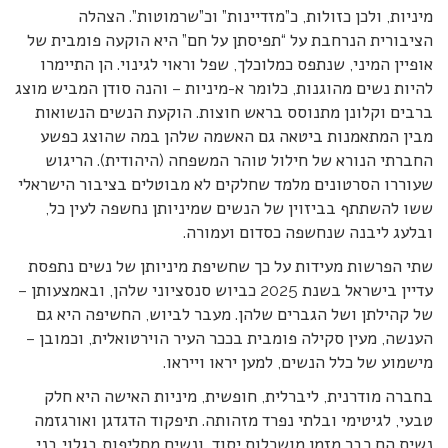
מיניות, ולכן כזולות, כ”מזדיינות” וכ”שרמוטות”. הצהלה
הציבורית הנרחבת על “תפיסתן על חם” היא הוקעה פומבית של
אופיין המיני, שנתפס כמלוכלך, שפל וראוי לגינוי. הן התיימרו
להיות נשים מהוגנות, כלומר א-מיניות – והנה סודן המביש מוצג
ברבים וקלונן מתנוסס בראש חוצות. הוקעת הנשים הנשואות
מבין המתאמנות ביטאה גם האשמה שלהן במה שהוצג כפשע
החברתי הנורא של חילול טוהר המשפחה (היהודית). הריגוש
שעוררו הסרטונים מלמד שחלקים לא מבוטלים בציבור הישראלי
ששו להשתתף בביזוין של הנשים שמיניותן נחשפה לעין כל,
ובלעג ליבנה שנחשפה כסדום ועמורה.
שתי הפרשות מעידות על כך שחשיפת מיניותן של נשים נתפסת
עדיין בישראל בשנת 2025 כביוש סנסציוני שלהן, ובאמצעותן –
של קהילתן ושל הגברים שלהן. מעבר לביוש, החשיפה היא גם
הענשה, מעין סקילה פומבית בככר העיר הוירטואלית, וכמובן –
מישמוע של כלל הנשים, למען יראו וייראו.
בחברה מודרנית, ליברלית, חופשית, מיניות האישה היא חלק
טבעי, לגיטימי ובלתי נפרד מזהותה. תיפקוד הדגדגן ואורגזמה
נשית הם כבר מזמן מושכלות יסוד, ונשים מחליפות בגלוי בני