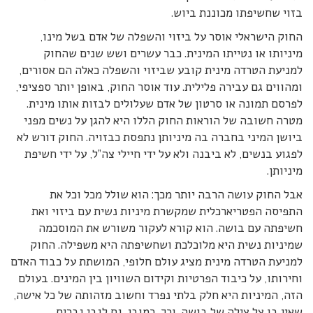
בזוי שחשיפתו מכוננת ביוש.
החוק הישראלי אוסר על ביזוי והשפלה של אדם בשל מינו,
מיניותו או נטייתו המינית. כבר עשרים ושש שנים שהחוק
למניעת הטרדה מינית קובע שביזוי והשפלה כאלה הם אסורים,
ומהווים גם עבירה פלילית. עוד אוסר החוק, באופן יותר ספציפי,
לפרסם תמונה או סרטון של אדם שעלולים לבזות אותו מינית.
מטרה חשובה של הוראות החוק הללו היא להגן על נשים מפני
ביושן המיני בחברה בה מיניותן נתפסת כבזויה. החוק דורש לא
לפגוע בנשים, לא ביבנה ולא על ידי חיילי צה”ל, על ידי חשיפת
מיניותן.
אבל החוק עושה הרבה יותר מכך: הוא שולל מכל וכל את
התפיסה הפטריארכלית שמקשרת מיניות נשית עם ביזוי ואת
חשיפתה עם בושה. הוא קורא לעקור משורש את המוסכמה
שמיניות נשית היא מלוכלכת ושחשיפתה היא משפילה. החוק
למניעת הטרדה מינית מציג עולם חלופי, המושתת על כבוד האדם
וחירותו, על כיבוד הפרטיות וקידום השוויון בין המינים. בעולם
הזה, המיניות היא חלק בלתי נפרד וחשוב מזהותה של כל אישה,
שאין בו צל צילה של בושה. וכך, כמובן, גם לגבי גברים