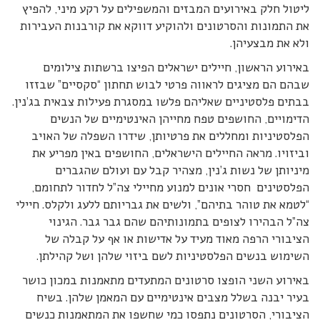
ליטול חלק באירועים המבזים והמשפילים על רקע מיני, להפיץ
את התמונות והסרטונים ולהוקיע דווקא את קורבנות העבירות
ולא את מבצעיהן.
באירוע הראשון, חיילים ישראלים הפיצו ברשתות צילומים
שבהם הם מציגים לראווה פרטי לבוש תחתון “סקסיים” שבזזו
בבתים פלסטיניים שאליהם פלשו במסגרת פעילות צבאית בג’נין.
הדימויים, החושפים טפח מחייהן האינטימיים של הנשים
הפלסטיניות ומחללים את פרטיותן, שידרו השפלה של האויב
וביזויו. מראה החיילים הישראלים, החושפים באין מפריע את
מיניותן של נשות ג’נין, מצהיר קבל עם ועולם שהגברים
הפלסטינים חסרי אונים למנוע מחיילי צה”ל לחדור לתחומם,
“לטמא את טוהר בתיהם”, ולשים את גבריותם ללעג ולקלס. חיילי
צה”ל הבהירו לצופים בתמונותיהם שהם גבר גבר. הגינוי
הציבורי הרפה מאוד מעיד על אדישות או אף על קבלה של
השימוש בנשים הפלסטיניות לשם ביזוי שלהן ושל קהילתן.
באירוע השני הופצו סרטונים המתעדים מתאמנות במכון כושר
בעיר יבנה בשלל מצבים אינטימיים עם המאמן שלהן. בשיח
הציבורי, הסרטונים נתפסו כמי שחשפו את המתאמנות כנשים