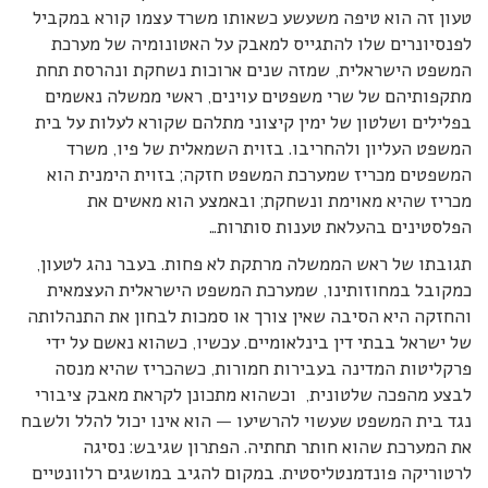
טעון זה הוא טיפה משעשע כשאותו משרד עצמו קורא במקביל
לפנסיונרים שלו להתגייס למאבק על האטונומיה של מערכת
המשפט הישראלית, שמזה שנים ארוכות נשחקת ונהרסת תחת
מתקפותיהם של שרי משפטים עוינים, ראשי ממשלה נאשמים
בפלילים ושלטון של ימין קיצוני מתלהם שקורא לעלות על בית
המשפט העליון ולהחריבו. בזוית השמאלית של פיו, משרד
המשפטים מכריז שמערכת המשפט חזקה; בזוית הימנית הוא
מכריז שהיא מאוימת ונשחקת; ובאמצע הוא מאשים את
הפלסטינים בהעלאת טענות סותרות…
תגובתו של ראש הממשלה מרתקת לא פחות. בעבר נהג לטעון,
כמקובל במחוזותינו, שמערכת המשפט הישראלית העצמאית
והחזקה היא הסיבה שאין צורך או סמכות לבחון את התנהלותה
של ישראל בבתי דין בינלאומיים. עכשיו, כשהוא נאשם על ידי
פרקליטות המדינה בעבירות חמורות, כשהכריז שהיא מנסה
לבצע מהפכה שלטונית, וכשהוא מתכונן לקראת מאבק ציבורי
נגד בית המשפט שעשוי להרשיעו — הוא אינו יכול להלל ולשבח
את המערכת שהוא חותר תחתיה. הפתרון שגיבש: נסיגה
לרטוריקה פונדמנטליסטית. במקום להגיב במושגים רלוונטיים