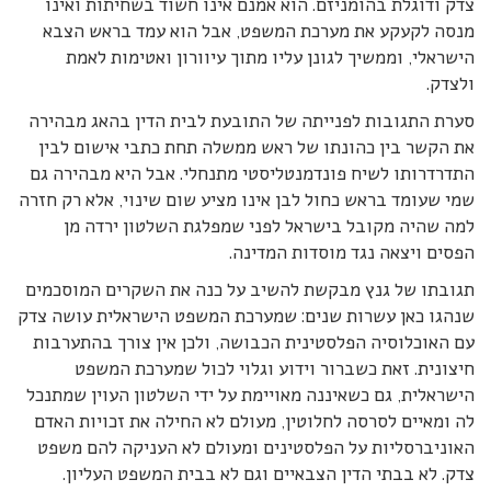
צדק ודוגלת בהומניזם. הוא אמנם אינו חשוד בשחיתות ואינו
מנסה לקעקע את מערכת המשפט, אבל הוא עמד בראש הצבא
הישראלי, וממשיך לגונן עליו מתוך עיוורון ואטימות לאמת
ולצדק.
סערת התגובות לפנייתה של התובעת לבית הדין בהאג מבהירה
את הקשר בין כהונתו של ראש ממשלה תחת כתבי אישום לבין
התדרדרותו לשיח פונדמנטליסטי מתנחלי. אבל היא מבהירה גם
שמי שעומד בראש כחול לבן אינו מציע שום שינוי, אלא רק חזרה
למה שהיה מקובל בישראל לפני שמפלגת השלטון ירדה מן
הפסים ויצאה נגד מוסדות המדינה.
תגובתו של גנץ מבקשת להשיב על כנה את השקרים המוסכמים
שנהגו כאן עשרות שנים: שמערכת המשפט הישראלית עושה צדק
עם האוכלוסיה הפלסטינית הכבושה, ולכן אין צורך בהתערבות
חיצונית. זאת כשברור וידוע וגלוי לכול שמערכת המשפט
הישראלית, גם כשאיננה מאויימת על ידי השלטון העוין שמתנכל
לה ומאיים לסרסה לחלוטין, מעולם לא החילה את זכויות האדם
האוניברסליות על הפלסטינים ומעולם לא העניקה להם משפט
צדק. לא בבתי הדין הצבאיים וגם לא בבית המשפט העליון.