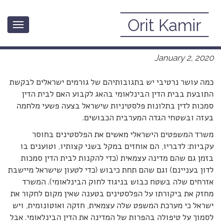
Orit Kamir
Toggle
תגובות מתקרנפות לבית הדין בהאג
navigation
January 2, 2020
כמה עושר נרטיבי יש בתגובותיהם של גורמים ישראלים לבקשת
התובעת בבית הדין הבינלאומי בהאג לקבוע האם לבית הדין
סמכות לדין בתלונות פלסטיניות שישראל בצעה פשעי מלחמה
בעזה ובשטחי הגדה המערבית הכבושים.
משרד המשפטים הישראלי מאשים את הפלסטינים בחוסר
עקביות: לדבריו, הם אוחזים במקל בשני קצותיו, וטוענים בו
בזמן גם שהם מדינה עצמאית (כדי להקנות לבית הדין סמכות
לדון בעניינם) וגם שהם תחת כיבוש (כדי לטעון שישראל מיישבת
אזרחים שלה בשטח כבוש בניגוד לחוק הבינלאומי). המשרד
מחזק את ביקורתו על הפלסטינים בטענה שאין מקום לחקור את
ישראל כי מערכת המשפט שלה עצמאית, חזקה ואוטונומית, ויש
לסמוך על טיפולה בהפרות של המדינה את הדין הבינלאומי. אבל