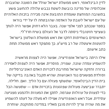
לדין הבינלאומי, ראש ממשלת ישראל שולל את הטענה שהעברת
אוכלוסיה של מדינה כובשת לשטח נכבש עלולה להחשב פשע
בתשובה המוחצת שעמדת התובעת אינה מכירה בזכות האלוהית
של עם ישראל לשבת על האדמה שהובטחה לו על ידי בוראו
בספר שנכתב לפני אלפי שנה. בעבר הלא רחוק אפשר היה לגחך
כשציפי חוטובלי ניסתה לדבר אל העולם בשיח חרד”לי.
האישומים בשחיתות דחקו את ראש ממשלת השלטון בישראל
להעטות איצטלה של רב מיש”ע. כך מתפקד ראש ממשלה תחת
כתב אישום.
אילו היתה בישראל אופוזיציה, אפשר היה לצפות מראשיה
להשמיע עמדה שונה, שפויה, מוסרית. אפשר היה לצפות לאמירה
ברורה וחזקה שישראל מחויבת לזכויות האדם האוניברסליות
וסולדת מפשעים נגד האנושות. שהיא תקבל באהבה בדיקה של
בית הדין הבינלאומי, שתשתף פעולה עם כל הליך, ואם, חלילה,
יתברר שביצעה פעולות שפוגעות בזכויות אדם — שתעשה הכל
כדי לפצות על עוולות שגרמה, לתקן את המעוות ולהמנע מפגיעה
עתידית. אבל ראש האופוזיציה אפילו לא מעלה על דעתו להשמיע
את מה שהיה צריך להיות מובן מאליו במדינה מתוקנת, שוחרת