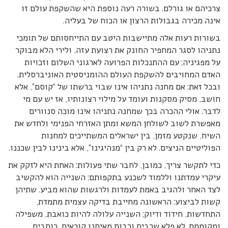
צרכיהם או גורלם. בשורה רעה נוספת היא שהשקפת עולם זו
אינה מכירה בגבולות הרצון או הכוח של בעליה.
בשורות רעות אלה מתיישבות היטב עם התייחסותם של תומכי
נתניהו לסגר המחפיר החונק את רצועת עזה, ולירי הלא מבוקר
על מפגיניה; עם ההתנכלות הפרועה לארגוני השלום וזכויות
האדם המחויבים להשקפת העולם ההומניסטית האוניברסלית.
ובכל זאת: אם מחנה נתניהו אינו שבוי ברשתו של “קוסם”, אלא
חושב, מסיק מסקנות ועומד על מילוי רצונותיו, אז יש עם מי
לדבר. אולי ההכרה בכך שמחנה נתניהו אינו מוכה סנוורים
מאפשרת לשוב לשולחן המשא ומתן האזרחי הפנימי ולחדש את
השיח, שנקטע מזמן, בין ישראלים המשתייכים למחנות
הפוליטיים הניצים. לא רק בין “מנהיגינו”, אלא בינינו לבין שכננו.
כדי לתקשר צריך, כמובן, לחבר שתי פעולות: האחת היא לזקק את
עיקרי עמדתנו וללמוד לשכנע בתקפותם; השנייה הוא להקשיב
לצד האחר ולהגיב באמת לעמדות ולרגשות שהוא מביע. שתיהן
קשות לביצוע: הראשונה מחייבת בדיקה עצמית מתמדת,
התחדשות, חידוד ודיוק; השנייה עלולה להיות כואבת, משפילה
ומקוממת. לא פלא שרבים ורבות מאיתנו קוראים, כותבים