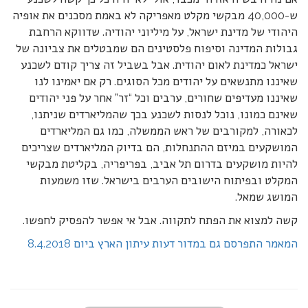
ש-40,000 מבקשי מקלט מאפריקה לא באמת מסכנים את אופיה
היהודי של מדינת ישראל, על מיליוני יהודיה. שדווקא הרחבת
גבולות המדינה וסיפוח פלסטינים הם שמבטלים את צביונה של
ישראל כמדינת לאום יהודית. אבל בשביל זה צריך קודם לשכנע
שאיננו מתנשאים על יהודים מכל הסוגים. רק אם יאמינו לנו
שאיננו מעדיפים שחורים, ערבים וכל “זר” אחר על פני יהודים
שאינם כמונו, נוכל לנסות לשכנע בכך שהמליארדים שניתנו,
לכאורה, למקורבים של ראש הממשלה, כמו גם המליארדים
המושקעים במיזם ההתנחלות, הם בדיוק המליארדים שצריכים
להיות מושקעים בדרום תל אביב, בפריפריה, בקליטת מבקשי
המקלט ובפיתוח הישובים הערבים בישראל. שזו משמעות
המושג שמאל.
קשה למצוא את הפתח לתקווה. אבל אי אפשר להפסיק לחפשו.
המאמר התפרסם גם במדור דעות עיתון הארץ ביום 8.4.2018