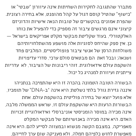
מתברר שהתגובה לחקירות השחיתות אינה עיוורון “שבטי” או
“כישוף” שהטיל קוסם דגול על קהל מהופנט, אלא בחירה רצונית.
שהפרת אמונים בהקשרים של טובות הנאה אישיות והדוניזם
קיצוני אינם מרגשים ציבור זה מספיק כדי להפעיל את כוחו
האלקטורלי, בעוד שקליטת מבקשי מקלט אפריקאים בישראל —
כן. אין ספק שהיחס לסוגיות אלה מושפע מהשתלחויותיהם
משולחות הרסן של אנשי ציבור פופוליסטיים, המלבים פחד
ושנאה; ובכל זאת הם מבטאים סולם ערכי, סדרי עדיפויות
והשקפת עולם אידאולוגית. זוהי ריבונות של הציבור, לא עדריות
צייתנית ועיוורת למנהיג כל יכול.
הבשורה הטובה הטמונה בהכרה זו היא שהתמיכה בנתניהו
איננה גזירת גורל בלתי נשלטת; היא אינה “ב-DNA” של תומכיו,
אלא פועל יוצא של בחירה פוליטית בהשקפת עולם. אחת
הבשורות הרעות היא שהשקפת עולם זו, שראש הממשלה מלבה,
אינה מכירה במוסר הומניסטי אוניברסלי ואידאולוגיית זכויות
האדם. היא אינה מכירה באנושיותם של מבקשי המקלט
מאפריקה, במצבם הקשה מנשוא ובמצווה לסייע להם. היא אינה
מאפשרת לחוש כלפיהם חמלה, ולא מעניקה שום ערך לחייהם,