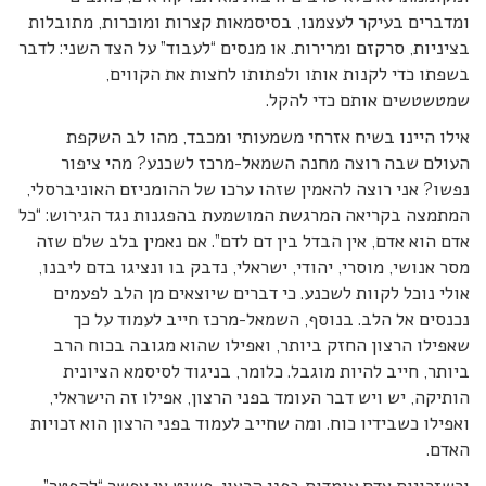
ומדברים בעיקר לעצמנו, בסיסמאות קצרות ומוכרות, מתובלות
בציניות, סרקזם ומרירות. או מנסים “לעבוד” על הצד השני: לדבר
בשפתו כדי לקנות אותו ולפתותו לחצות את הקווים,
שמטשטשים אותם כדי להקל.
אילו היינו בשיח אזרחי משמעותי ומכבד, מהו לב השקפת
העולם שבה רוצה מחנה השמאל-מרכז לשכנע? מהי ציפור
נפשו? אני רוצה להאמין שזהו ערכו של ההומניזם האוניברסלי,
המתמצה בקריאה המרגשת המושמעת בהפגנות נגד הגירוש: “כל
אדם הוא אדם, אין הבדל בין דם לדם”. אם נאמין בלב שלם שזה
מסר אנושי, מוסרי, יהודי, ישראלי, נדבק בו ונציגו בדם ליבנו,
אולי נוכל לקוות לשכנע. כי דברים שיוצאים מן הלב לפעמים
נכנסים אל הלב. בנוסף, השמאל-מרכז חייב לעמוד על כך
שאפילו הרצון החזק ביותר, ואפילו שהוא מגובה בכוח הרב
ביותר, חייב להיות מוגבל. כלומר, בניגוד לסיסמא הציונית
הותיקה, יש ויש דבר העומד בפני הרצון, אפילו זה הישראלי,
ואפילו כשבידיו כוח. ומה שחייב לעמוד בפני הרצון הוא זכויות
האדם.