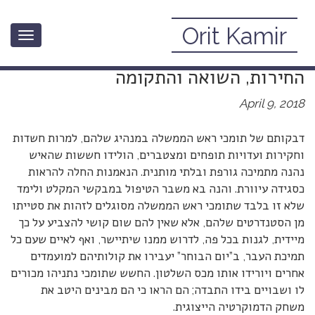
Orit Kamir
Toggle
תומכי נתניהו ואני: חשבון נפש בין חגי
navigation
החירות, השואה והתקומה
April 9, 2018
דבקותם של תומכי ראש הממשלה במנהיג שלהם, למרות חשדות
וחקירות ועדויות תופחים ומצטברים, הולידו חששות שהאיש
נהנה מתמיכה גורפת ובלתי מותנית. הנאמנות החלה להראות
כסגידה עיוורת. והנה בא משבר הטיפול במבקשי המקלט ולימד
שלא זו בלבד שתומכי ראש הממשלה מסוגלים לזהות את סטייתו
מן הסטנדרטים שלהם, אלא שאין להם שום קושי להצביע על כך
מיידית, לגנות בכל פה, לדרוש ממנו שיתיישר, ואף לאיים שעם כל
תמיכת העבר, ב”יום הבוחר” יעבירו את קולותיהם למועמדים
אחרים ויורידו אותו מכס השלטון. החשש שתומכי נתניהו מכורים
לו ושבויים בידו התבדה; הם הראו כי הם מבינים היטב את
משחק הדמוקרטיה הייצוגית.