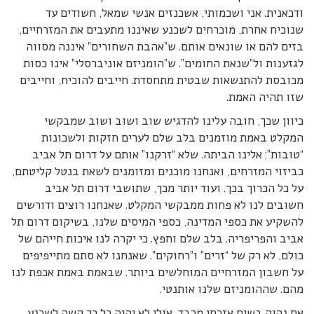
ודכאנית. אני ושכמותי, אשכנזים אנשי שמאל, חשודים עד
שנוכיח אחרת, מוכרחים לשכנע שאיננו מתעבים את המזרחיים,
בזים להם או שונאים אותם. ש”אהבת השחורים” איננה מסווה
לגזענות ול”שנאת החומים”. ש”הומניזם אוניברסלי” אינו כסות
מכובסת להתנשאות שבטית מתחסדת. חייבים להוכיח, וחייבים
שזו תהיה האמת.
כיוון שכך, חובה עלינו להדגיש שוב ושוב ושוב שמבקשי
המקלט באמת מוזמנים בלב שלם לערים חזקות ולשכונות
“טובות”; אלינו הביתה. שלא “זרקנו” אותם על דרום תל אביב
כביזוי המזרחים, ואנחנו מוכנים ומזומנים לשאת בנטל קליטתם,
על כל הכרוך בכך. ועוד יותר מכך, שתושבי דרום תל אביב
חשובים לנו לא פחות ממבקשי המקלט. שאנחנו רוצים ודורשים
להשקיע את כספי המדינה, כספי המיסים שלנו, בשיקום דרום תל
אביב והפריפריה. בלב שלם וחפץ. כי יקרה לנו איכות חייהם של
כולם, לא רק של “זרים” ו”רחוקים”. שאנחנו לא סתם מתייפיפים
על חשבון המזרחיים המוחלשים ביותר. שבאמת באמת אכפת לנו
מהם. שההומניזם שלנו אותנטי.
אם נהיה בשיח אזרחי מכבד, אולי לא יהיה כל כך קשה לשכנע