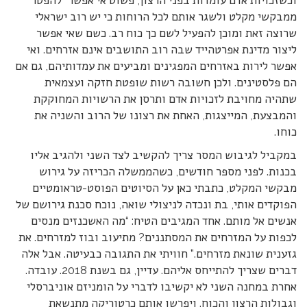
וכשזכויות אדם עומדות בפני הרצון, פשוט אי אפשר “להפטר”
ממבקשי מקלט ולשגר אותם לכל הרוחות כי יש רוב ישראלי
שרוצה זאת ומוכן להפעיל לשם כך כוח רב. כשם שאי אפשר
ליצור מדינת אפרטהייד שבה רוב התושבים אינם אזרחים. ואי
אפשר לירות באזרחים המפגינים ומביעים את עמדותיהם, גם אם
הם פלסטינים. ולכן חשובה רשות שופטת חזקה ועצמאית
שתהיה מחויבת לזכויות אדם ותרסן את הרשויות המחוקקת
והמבצעת, המייצגות, האחת את רצונו של הרוב והשניה את
כוחו.
במקביל לגיבוש המסר צריך להקשיב לצד השני ולהגיב אליו
בכנות. לפני מספר חודשים, כשהממשלה הכריזה על גירוש
מבקשי המקלט, כתבתי כאן על הסיוטים הפוסט-טראומטיים
הפוקדים אותי, בת ונכדה לניצולי שואה, נוכח סכנת גירושם של
אנשים אל מותם. אחד המגיבים הטיח: “מה האשכנזים מנסים
לכפות על המזרחים את המסתננים? מתיעוב ובוז למזרחים. את
גזענית שונאת מזרחים.” חוויתי את התגובה כבעיטה. אבל אלה
דברים שצריך להתייחס אליהם. עדיין, גם בשנת 2018. עובדה.
אחרת במחנה השני לא יקשיבו לדברי על הומניזם אוניברסלי
וגבולות הרצון והכוח. ויפרשו אותם כרטוריקה מתנשאת