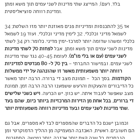
בלד, רעם), המייצג שתי מדינות לשני עמים תוך משא ומתן
ומדינת רווחה סוציאליסטית.
אז 35 להתכנסות ומדיניות פנים מאוזנת יותר מזו השלטת; 34
לשמאל מדיני וכלכלי, 32 לימין מדיני וכלכלי, ועוד 19 לשמאל
כלכלי ומשהו שדומה יותר למרכז-ימין מדיני. כלומר: רק 34 לשתי
מדינות לשני עמים תוך משא ומתן, אבל
לפחות 70 לשתי מדינות
לשני עמים (עם או בלי מו”מ)
. לעומת 40-45 נגד שתי מדינות
לשני עמים. ובמישור החברתי –
בין 70 ל- 80 מנדטים למדיניות
רווחה יותר משמעותית מאשר זו שהונהגה על ידי ממשלות
הקודמות
. בסך הכל – תמונת מצב די ברורה. הרבה יותר מאשר
כל הדיבורים והצעקות והרעש ששמענו הרבה הרבה זמן. תמונת
מצב שאפשר לעבוד איתה. יש כוון. יש הכרעה.
ויש כשני שלישים
די ברורים, בכל אחת מן הזירות המרכזיות ביותר כיום, שהם בעד
שתי מדינות לשני עמים ובעד מדיניות רווחה משמעותית יותר.
וכמובן ישנם כל הדברים שהמספרים לבד לא מספרים, אבל גם
הם חשובים. ראשית, האכזבה המעמיקה מן ההליך הדמוקרטי ומן
הנבחרים. כל שנה קצת יותר אכזבה. יותר נטישה, הסתגרות,