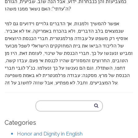
כמצביעות והן כנבחרות. ידוע, אבל הנה שוב. שביעית, הגורם
ה”עדתי”: האם נשאר ממנו משהו?
אפשר להמשיך ולמנות, אך הדברים גלויים וידועים גם למי
שנמצאים בלב הדברים, ולא בהכרח באמריקה. אז לא אכביר.
אוסיף רק משפט על עבודה פרלמנטרית. חברי הכנסת היוצאים
של הליכוד הביאו את בית המחוקקים הישראלי לשפל מכוער
ומביש ונענשו על כך. חברי הכנסת של שינוי, לעומת זאת, היו מן
הטובים, החרוצים והמסורים שהיו לכנסת אי פעם. עבדו קשה,
דחפו, השתדלו. וגם הם נענשו על כך ונעלמו. כנ”ל לגבי חברי
הכנסת של מרץ. מסקנה: עבודה פרלמנטרית לא באמת משפיעה
על המצביעים. וחבל. לא מפתיע, אבל שווה לחשוב על זה.
Categories
Honor and Dignity in English