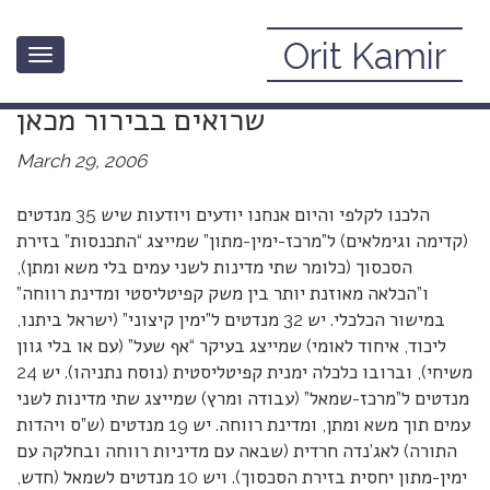
Orit Kamir
Toggle
תוצאות הבחירות במבט מחו”ל: דברים
navigation
שרואים בבירור מכאן
March 29, 2006
הלכנו לקלפי והיום אנחנו יודעים ויודעות שיש 35 מנדטים
(קדימה וגימלאים) ל”מרכז-ימין-מתון” שמייצג “התכנסות” בזירת
הסכסוך (כלומר שתי מדינות לשני עמים בלי משא ומתן),
ו”הכלאה מאוזנת יותר בין משק קפיטליסטי ומדינת רווחה”
במישור הכלכלי. יש 32 מנדטים ל”ימין קיצוני” (ישראל ביתנו,
ליכוד, איחוד לאומי) שמייצג בעיקר “אף שעל” (עם או בלי גוון
משיחי), וברובו כלכלה ימנית קפיטליסטית (נוסח נתניהו). יש 24
מנדטים ל”מרכז-שמאל” (עבודה ומרץ) שמייצג שתי מדינות לשני
עמים תוך משא ומתן, ומדינת רווחה. יש 19 מנדטים (ש”ס ויהדות
התורה) לאג’נדה חרדית (שבאה עם מדיניות רווחה ובחלקה עם
ימין-מתון יחסית בזירת הסכסוך). ויש 10 מנדטים לשמאל (חדש,