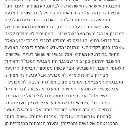
התכנסות איש איש ואישה אישה לביתם. לא מפתיע. ידענו, אבל
עכשיו זה כתוב על הקיר באותיות קידוש לבנה. שנית, הצבעת
המחאה נגד נתניהו והליכוד. האם נגד המדיניות הכלכלית
שהביאה חורבן על כה רבים, נגד השחיתות המכוערת של
המנגנון או נגד “רצח האב” של שרון – המספרים לא יכולים ללמד.
אבל לנדאו בחוץ, הג’ובים לא יחולקו לחברי המרכז (חוץ מאלה
שעברו בזמן לקדימה…), ונתניהו מדשדש מאחרוי ליברמן. הצבעת
מחאה ברורה. לא מפתיע, אבל עכשיו אי אפשר לטייח. שלישית,
המשבר העמוק בקרב מי שבעבר היו מצביעי המפד”ל והאיחוד
הלאומי. השבר. לא מפתיע, אבל עכשיו ממוספר. רביעית, הרתיעה
מביילין בראשות מרץ. לא מפתיע, אבל עכשיו זה מפורש.
התכנסות המצביעים הערבים סביב מפלגות השבט. לא מפתיע –
אבל עכשיו זה מתועד. חמישית, המעבר מהצבעה “נגד חרדים”
(שינוי) ל”בעד זכויות למוחלשים כלכלית על ידי המדינה
המתנכרת” (גימלאים). לא מפתיע, אבל מעניין. מעניינת גם
הבחירה במיגזר מוחלש “מרכזי” יותר (על בסיס גיל) מאשר
קבוצות שנחשבות “שוליות” (עיירות פיתוח). ששית, חוסר
הרלבנטיות של נשים והפלייתן, והעדר הנוכחות המיגדרית הן