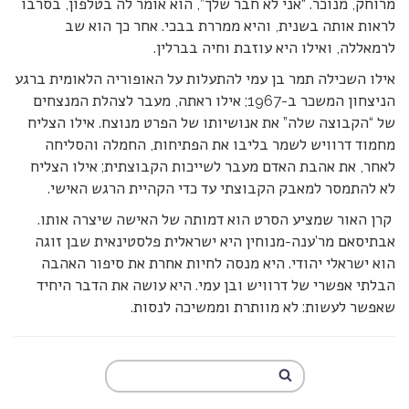
מרוחק, מנוכר. “אני לא חבר שלך”, הוא אומר לה בטלפון, בסרבו
לראות אותה בשנית, והיא ממררת בבכי. אחר כך הוא שב
לרמאללה, ואילו היא עוזבת וחיה בברלין.
אילו השכילה תמר בן עמי להתעלות על האופוריה הלאומית ברגע
הניצחון המשכר ב-1967; אילו ראתה, מעבר לצהלת המנצחים
של “הקבוצה שלה” את אנושיותו של הפרט מנוצח. אילו הצליח
מחמוד דרוויש לשמר בליבו את הפתיחות, החמלה והסליחה
לאחר, את אהבת האדם מעבר לשייכות הקבוצתית; אילו הצליח
לא להתמסר למאבק הקבוצתי עד כדי הקהיית הרגש האישי.
קרן האור שמציע הסרט הוא דמותה של האישה שיצרה אותו.
אבתיסאם מר’ענה-מנוחין היא ישראלית פלסטינאית שבן זוגה
הוא ישראלי יהודי. היא מנסה לחיות אחרת את סיפור האהבה
הבלתי אפשרי של דרוויש ובן עמי. היא עושה את הדבר היחיד
שאפשר לעשות: לא מוותרת וממשיכה לנסות.