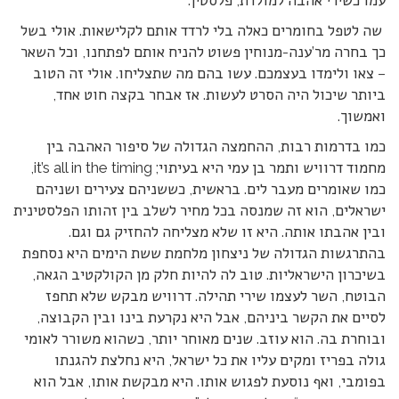
עמו כשירי אהבה למולדת, פלסטין.
שה לטפל בחומרים כאלה בלי לרדד אותם לקלישאות. אולי בשל
כך בחרה מר’ענה-מנוחין פשוט להניח אותם לפתחנו, וכל השאר
– צאו ולימדו בעצמכם. עשו בהם מה שתצליחו. אולי זה הטוב
ביותר שיכול היה הסרט לעשות. אז אבחר בקצה חוט אחד,
ואמשוך.
כמו בדרמות רבות, ההחמצה הגדולה של סיפור האהבה בין
מחמוד דרוויש ותמר בן עמי היא בעיתוי; it’s all in the timing,
כמו שאומרים מעבר לים. בראשית, כששניהם צעירים ושניהם
ישראלים, הוא זה שמנסה בכל מחיר לשלב בין זהותו הפלסטינית
ובין אהבתו אותה. היא זו שלא מצליחה להחזיק גם וגם.
בהתרגשות הגדולה של ניצחון מלחמת ששת הימים היא נסחפת
בשיכרון הישראליות. טוב לה להיות חלק מן הקולקטיב הגאה,
הבוטח, השר לעצמו שירי תהילה. דרוויש מבקש שלא תחפז
לסיים את הקשר ביניהם, אבל היא נקרעת בינו ובין הקבוצה,
ובוחרת בה. הוא עוזב. שנים מאוחר יותר, כשהוא משורר לאומי
גולה בפריז ומקים עליו את כל ישראל, היא נחלצת להגנתו
בפומבי, ואף נוסעת לפגוש אותו. היא מבקשת אותו, אבל הוא