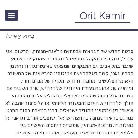
Orit Kamir
Toggle
“תרשום, אני ערבי” – סרט אופסימי
navigation
June 3, 2014
סרטה החדש של הבמאית אבסתאם מר’ענה-מנוחין
,
“תרשום, אני
ערבי”, זכה בפרס הקהל בפסטיבל דוקאביב שהתקיים בשבוע
שעבר בתל אביב. גם המבקרים שמצאתי באינטרנט רוו נחת מן
הסרט. ואכן, קשה לא להתפעם ממילותיו המכשפות של המשורר
הלאומי הפלסטיני, מחמוד דרוויש, מקולו של מכרם חורי,
ומיופיה של אהובת נעוריו היהודיה של דרוויש, שרק השביח עם
השנים. אבל דומה שהסרט לא הצליח להחליט על מי מהם הוא
הולך: על דרוויש, האדם והמשורר הלאומי, או על סיפור אהבה לא
אפשרי בין פלסטיני ויהודיה ישראלים. דברי היוצרת בתום הסרט,
כמו גם בראיון שנתנה ב”חוצה ישראל”, שופכים אור ביוגראפי על
כפילות זו. מר’ענה-מנוחין, שסוגיית היחסים האישיים בין
פלסטינים ויהודים ישראלים מעסיקה אותה בחייה האישיים,