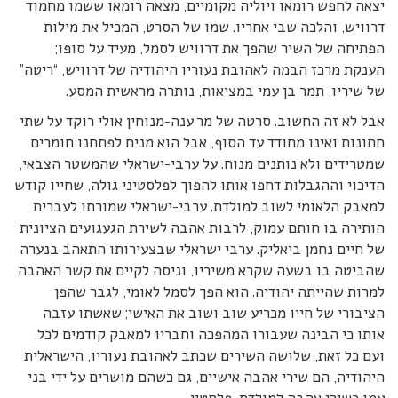
יצאה לחפש רומאו ויוליה מקומיים, מצאה רומאו ששמו מחמוד
דרוויש, והלכה שבי אחריו. שמו של הסרט, המכיל את מילות
הפתיחה של השיר שהפך את דרוויש לסמל, מעיד על סופו;
הענקת מרכז הבמה לאהובת נעוריו היהודיה של דרוויש, “ריטה”
של שיריו, תמר בן עמי במציאות, נותרה מראשית המסע.
אבל לא זה החשוב. סרטה של מר’ענה-מנוחין אולי רוקד על שתי
חתונות ואינו מחודד עד הסוף, אבל הוא מניח לפתחנו חומרים
שמטרידים ולא נותנים מנוח. על ערבי-ישראלי שהמשטר הצבאי,
הדיכוי וההגבלות דחפו אותו להפוך לפלסטיני גולה, שחייו קודש
למאבק הלאומי לשוב למולדת. ערבי-ישראלי שמורתו לעברית
הותירה בו חותם עמוק, לרבות אהבה לשירת הגעגועים הציונית
של חיים נחמן ביאליק. ערבי ישראלי שבצעירותו התאהב בנערה
שהביטה בו בשעה שקרא משיריו, וניסה לקיים את קשר האהבה
למרות שהייתה יהודיה. הוא הפך לסמל לאומי, לגבר שהפן
הציבורי של חייו מכריע שוב ושוב את האישי; שאשתו עזבה
אותו כי הבינה שעבורו המהפכה וחבריו למאבק קודמים לכל.
ועם כל זאת, שלושה השירים שכתב לאהובת נעוריו, הישראלית
היהודיה, הם שירי אהבה אישיים, גם כשהם מושרים על ידי בני