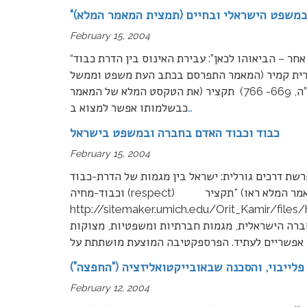
 במשפט הישראלי ובחיים (תמצית המאמר המלא)
February 15, 2004
“יש סקס אחר – הביאוהו לכאן”: עבירת האינוס בין הדרת כבוד (honor), שוויון, וכבודו הסגולי של האדם (dignity),
ורית קמיר (המאמר התפרסם בכתב העת משפט וממשל
בנובמבר 2004, ומראה המקום הוא: משפט וממשל ז, תשס”ה, 669- 766) תקציר (את הטקסט המלא של המאמר
…
כבשלמותו אפשר למצוא ב
כבוד וכבוד האדם בחברה ובמשפט בישראל
February 15, 2004
דרכים גורלית: ישראל בין מגמות של הדרת-כבוד (honor), כבוד-סגולי (dignity), הילת-כבוד (glory)
וכבוד-מחיה (respect) תקציר* (למאמר המלא ראו:
http://sitemaker.umich.edu/Orit) ד”ר אורית קמיר הצגת הנושא רשימה זו
ברה הישראלית, מגמות חברתיות ומשפטיות, מצוקות
נים אפשריים לעתיד. הפרספקטיבה המוצעת מושתתת על
 פלייבוי, והסכנה שבאובייקטואליזציה (“החפצה”)
February 12, 2004