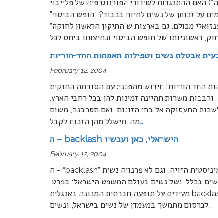
”) האם ההתנגדות לשידורי הפורנוגרפיה של פלייבוי
ים על זכותן של נשים לחיות בכבוד? “חופש הביטוי”
נזואלי מכולם. גם בארצות ש”התיקון הראשון לחוקה”
חוק, ראשוניותו של חופש הביטוי ונחיצותו ביחס לכל
February 12, 2004
ות החד הוריות! חידוש מהפכני: עם הסדרתה החוקית
ורבבות משרות תהיינה זמינות להן בכל רחבי הארץ.
לשכות התעסוקה אל בתי הזונות, ואם תסרבנה, משום
…
מה, תישלל מהן הזכות לקבל
ה – backlash הישראלי, כאן ועכשיו
February 12, 2004
ה – “backlash” הישראלי, כאן ועכשיו לא, אין זו תיאורית קונספירציה פמיניסטית הזויה, וגם לא פרנויה נשית
שים בכלל, ושל נשים בעולם המשפט הישראלי בפרט,
מעידים על תופעה חברתית המכונה באנגלית backlash. במחצית השניה של שנת 2003 נחשף הציבור הישראלי
…
לכרסום מתמשך במעמדן של נשים בישראל, ונשים