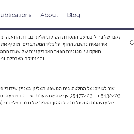
ublications
About
Blog
זקנו של פידל במיטב המסורת הקולוניאלית, ככרות הוואנה, מ
C
אירופאית נושנה. החוף, על גליו המשתברים, מוסיף את 
האקזוטי. מכוניות הפאר האמריקניות של שנות החמיש
…
והמוסיקה מערסלת ומטל
אור לגויים: על החלטת בית המשפט העליון בעניין שידורי פל
5432/03 ו – 5477/03), אף שהיא מצערת, אינ
מול עוצמתם המשולבת של ההון האדיר של חברת פלייבוי (