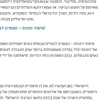
פורנוגרפיה, פלייבוי, והסכנה שבאובקייבטואליזציה (“החפצה
מאיימת על חופש הביטוי, או שמא דווקא השידורים הם המאיימ
הוא, מזה דורות, הערך הליבראלי הבסיסי, המקודש, והקונצ
…
אינו חל עליהן מכוח 
מיסוד הזנות – הפתרון לבעית אבטלת נשים וטפילות האמהות החד-הוריות!
מיסוד הזנות – הפתרון לבעיית אבטלת נשים וטפילות האמה
של הזנות יגדל במידה משמעותית ביותר שוק העבודה לנשים, 
נשים מובטלות, ובהן האמהות החד הוריות, תישלחנה על ידי 
היסטרית. הצטברותם של אירועים החותרים תחת מעמדן של נ