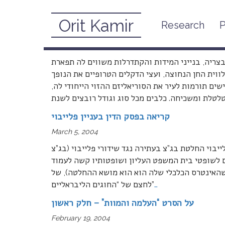
Orit Kamir
Research
P
זקנו של פידל
March 10, 2004
בצריה, בנייני המידות והקתדרלות משווים לה תפארת
לווית החן הנחוצה, ועצי הדקלים הטרופיים את הנופך
ים תורמות לעיר את הסוריאליזם ההזוי הייחודי לה,
טלת ומשכיחה. כלבים מכל סוג וגודל רובצים לשנת
קריאה בפסק הדין בעניין פלייבוי
March 5, 2004
ייבוי החלטת בג”צ בעתירה נגד שידורי פלייבוי (בג”צ
נה מפתיעה. גם לשופטי בית המשפט העליון ושופטותיו קשה לעמוד
שהאינטרס הכלכלי שלה הוא הוא מושא ההחלטה), של
…
לחצם של “החוגים הליבראליים”
על הסרט “העלמה והמוות” – חלק ראשון
February 19, 2004