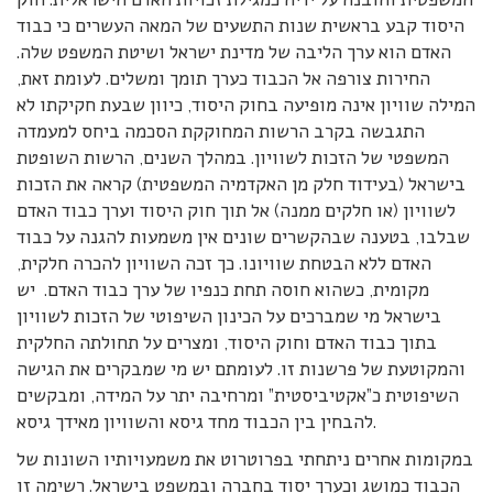
היסוד קבע בראשית שנות התשעים של המאה העשרים כי כבוד
האדם הוא ערך הליבה של מדינת ישראל ושיטת המשפט שלה.
החירות צורפה אל הכבוד כערך תומך ומשלים. לעומת זאת,
המילה שוויון אינה מופיעה בחוק היסוד, כיוון שבעת חקיקתו לא
התגבשה בקרב הרשות המחוקקת הסכמה ביחס למעמדה
המשפטי של הזכות לשוויון. במהלך השנים, הרשות השופטת
בישראל (בעידוד חלק מן האקדמיה המשפטית) קראה את הזכות
לשוויון (או חלקים ממנה) אל תוך חוק היסוד וערך כבוד האדם
שבלבו, בטענה שבהקשרים שונים אין משמעות להגנה על כבוד
האדם ללא הבטחת שוויונו. כך זכה השוויון להכרה חלקית,
מקומית, כשהוא חוסה תחת כנפיו של ערך כבוד האדם. יש
בישראל מי שמברכים על הכינון השיפוטי של הזכות לשוויון
בתוך כבוד האדם וחוק היסוד, ומצרים על תחולתה החלקית
והמקוטעת של פרשנות זו. לעומתם יש מי שמבקרים את הגישה
השיפוטית כ”אקטיביסטית” ומרחיבה יתר על המידה, ומבקשים
להבחין בין הכבוד מחד גיסא והשוויון מאידך גיסא.
במקומות אחרים ניתחתי בפרוטרוט את משמעויותיו השונות של
הכבוד כמושג וכערך יסוד בחברה ובמשפט בישראל. רשימה זו