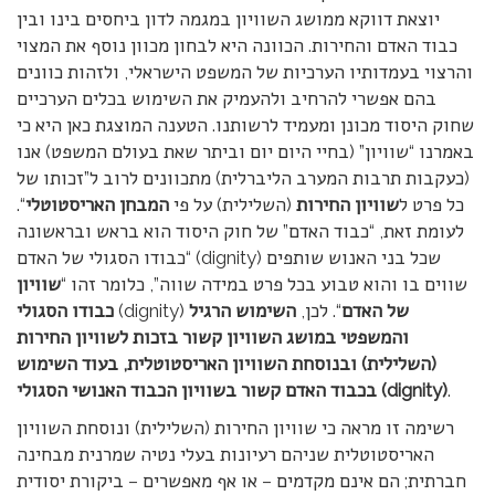
יוצאת דווקא ממושג השוויון במגמה לדון ביחסים בינו ובין
כבוד האדם והחירות. הכוונה היא לבחון מכוון נוסף את המצוי
והרצוי בעמדותיו הערכיות של המשפט הישראלי, ולזהות כוונים
בהם אפשרי להרחיב ולהעמיק את השימוש בכלים הערכיים
שחוק היסוד מכונן ומעמיד לרשותנו. הטענה המוצגת כאן היא כי
באמרנו “שוויון” (בחיי היום יום וביתר שאת בעולם המשפט) אנו
(כעקבות תרבות המערב הליברלית) מתכוונים לרוב ל”זכותו של
כל פרט ל
שוויון החירות
(השלילית) על פי
המבחן האריסטוטלי
“.
לעומת זאת, “כבוד האדם” של חוק היסוד הוא בראש ובראשונה
“כבודו הסגולי של האדם (dignity) שכל בני האנוש שותפים
שווים בו והוא טבוע בכל פרט במידה שווה”, כלומר זהו “
שוויון
של האדם
“. לכן,
השימוש הרגיל
(dignity)
כבודו הסגולי
והמשפטי במושג השוויון קשור בזכות לשוויון החירות
(השלילית) ובנוסחת השוויון האריסטוטלית, בעוד השימוש
.
)
dignity
בכבוד האדם קשור בשוויון הכבוד האנושי הסגולי (
רשימה זו מראה כי שוויון החירות (השלילית) ונוסחת השוויון
האריסטוטלית שניהם רעיונות בעלי נטיה שמרנית מבחינה
חברתית; הם אינם מקדמים – או אף מאפשרים – ביקורת יסודית