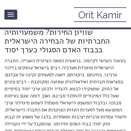
Orit Kamir
Toggle
מדוע עדיף (שוויון) כבוד האדם על
navigation
שוויון החירות? משמעויותיה
החברתיות של הבחירה הישראלית
בכבוד האדם הסגולי כערך יסוד
בעשור השישי לקיומה, בראשית המאה הציונית השנייה, החברה
הישראלית מוטרדת מערכיה. רבים בישראל עוסקים בזיהוי
ערכינו, בחינתם, ביקורתם, דאגה למעמדם וקינה על אבדנם.
במציאות חברתית ואידאולוגית שסועה ומקוטבת – רבים פונים
אל החוק, שתפקידו לבטא, להגדיר ולכונן ערכי יסוד בסיסיים
שעל כלל המיגזרים להתלכד סביבם. ואכן, דומה שגם בעיתות
מבוכה ובלבול המשפט הישראלי משתדל לשמש מיגדלור ערכי
המתנשא מעל לסערות העזות הפוקדות את החברה הישראלית,
ולשדר עמדות ערכיות יציבות ומאחדות. בלבו של מאמץ זה קבוע
חוק יסוד: כבוד האדם וחירותו, שהתקבל על ידי הקהילה
המשפטית והובנה על ידיה כמגילת זכויות האדם הישראלית. חוק