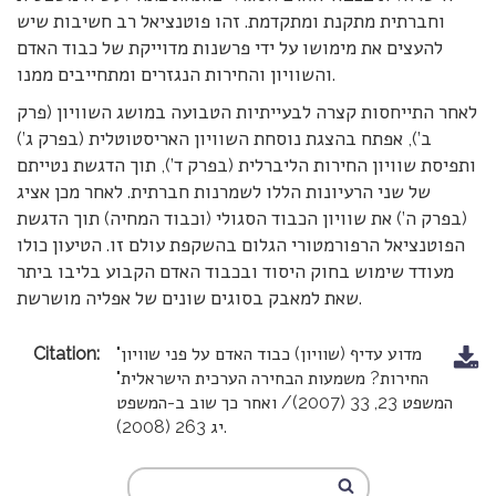
וחברתית מתקנת ומתקדמת. זהו פוטנציאל רב חשיבות שיש
להעצים את מימושו על ידי פרשנות מדוייקת של כבוד האדם
והשוויון והחירות הנגזרים ומתחייבים ממנו.
לאחר התייחסות קצרה לבעייתיות הטבועה במושג השוויון (פרק
ב’), אפתח בהצגת נוסחת השוויון האריסטוטלית (בפרק ג’)
ותפיסת שוויון החירות הליברלית (בפרק ד’), תוך הדגשת נטייתם
של שני הרעיונות הללו לשמרנות חברתית. לאחר מכן אציג
(בפרק ה’) את שוויון הכבוד הסגולי (וכבוד המחיה) תוך הדגשת
הפוטנציאל הרפורמטורי הגלום בהשקפת עולם זו. הטיעון כולו
מעודד שימוש בחוק היסוד ובכבוד האדם הקבוע בליבו ביתר
שאת למאבק בסוגים שונים של אפליה מושרשת.
"מדוע עדיף (שוויון) כבוד האדם על פני שוויון
Citation:
החירות? משמעות הבחירה הערכית הישראלית"
המשפט 23, 33 (2007)/ ואחר כך שוב ב-המשפט
יג 263 (2008).