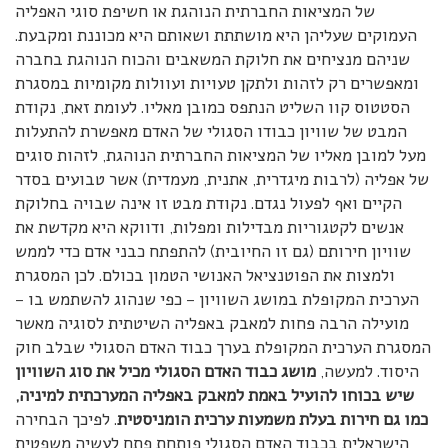
של המציאות החברתית הנוהגת או חשיפת סוגי האפליה
העמוקים שעליהן היא מושתתת ושאותם היא מכוננת ומקבעת.
שניהם מנציחים את חלוקת המשאבים והכוח הנוהגת בחברה
ומאפשרים רק לזהות ולתקן טעויות ועוולות מקומיות במסגרת
הסטטוס קוו השליט הנתפס כמובן מאליו. לעומת זאת, נקודת
המבט של שוויון כבודו הסגולי של האדם מאפשרת להתעלות
מעל למובן מאליו של המציאות החברתית הנוהגת, לזהות סוגים
של אפליה (לרבות מיגדרית, אתנית, מעמדית) אשר טבועים בסדר
הקיים ואף לפעול נגדם. נקודת מבט זו אינה שבויה בחלוקת
אנשים לקטגוריות מבדילות ומפלות, ודווקא היא מקדשת את
שוויון חירותם (גם זו החיובית) להתפתח כבני אדם כדי לממש
ולמצות את הפוטנציאל האנושי הטמון בכולם. לכן המסגרת
הערכית המקופלת במושג השוויון – כפי שנהוג להשתמש בו –
מועילה הרבה פחות למאבק באפליה השיטתית לסוגיה מאשר
המסגרת הערכית המקופלת בערך כבוד האדם הסגולי שבלב חוק
היסוד. למעשה,
מושג כבוד האדם הסגולי מכיל את סוג השוויון
שיש בכוחו להועיל באמת למאבק באפליה המערכתית למיניה,
כמו גם חירות בעלת משמעות ערכית הומניסטית
. לפיכך הבחירה
הישראלית בכבוד האדם הסגולי פותחת פתח לעשיה משפטית