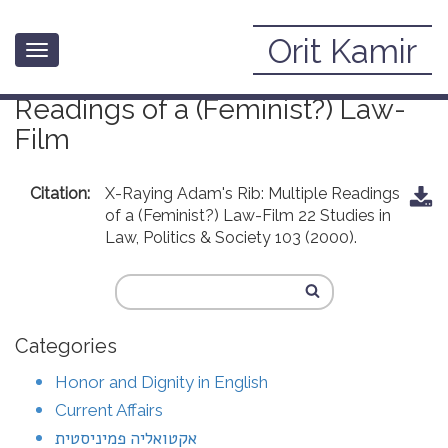
Orit Kamir
Toggle
X-Raying Adam’s Rib: Multiple
navigation
Readings of a (Feminist?) Law-
Film
Citation:
X-Raying Adam's Rib: Multiple Readings
of a (Feminist?) Law-Film 22 Studies in
Law, Politics & Society 103 (2000).
Categories
Honor and Dignity in English
Current Affairs
אקטואליה פמיניסטית