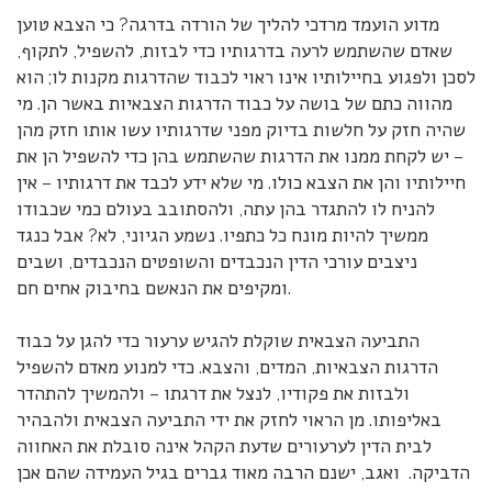
מדוע הועמד מרדכי להליך של הורדה בדרגה? כי הצבא טוען
שאדם שהשתמש לרעה בדרגותיו כדי לבזות, להשפיל, לתקוף,
לסכן ולפגוע בחיילותיו אינו ראוי לכבוד שהדרגות מקנות לו; הוא
מהווה כתם של בושה על כבוד הדרגות הצבאיות באשר הן. מי
שהיה חזק על חלשות בדיוק מפני שדרגותיו עשו אותו חזק מהן
– יש לקחת ממנו את הדרגות שהשתמש בהן כדי להשפיל הן את
חיילותיו והן את הצבא כולו. מי שלא ידע לכבד את דרגותיו – אין
להניח לו להתגדר בהן עתה, ולהסתובב בעולם כמי שכבודו
ממשיך להיות מונח כל כתפיו. נשמע הגיוני, לא? אבל כנגד
ניצבים עורכי הדין הנכבדים והשופטים הנכבדים, ושבים
ומקיפים את הנאשם בחיבוק אחים חם.
התביעה הצבאית שוקלת להגיש ערעור כדי להגן על כבוד
הדרגות הצבאיות, המדים, והצבא. כדי למנוע מאדם להשפיל
ולבזות את פקודיו, לנצל את דרגתו – ולהמשיך להתהדר
באליפותו. מן הראוי לחזק את ידי התביעה הצבאית ולהבהיר
לבית הדין לערעורים שדעת הקהל אינה סובלת את האחווה
הדביקה. ואגב, ישנם הרבה מאוד גברים בגיל העמידה שהם אכן