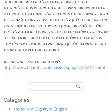
נכבדים באמת: שאינם מנצלים את סמכותם ומרותם,
אינם תוקפים את מי שעובדות איתם, אינם פוגעים בכל מי שידם
משגת. למעשה, הם מזדעזעים מכל אלה וחשים סלידה וגועל, ככל
אדם הגון. גם כדי להגן על כבודם (והפעם ללא סרקזם) של גברים
אלה, יש לסלק את החזיון המביש, היוצר את התחושה הקשה
שמעמד שלם של גברים נכבדים בגיל העמידה מגוננים על זכויות
היתר החברתיות שלהם. גברים נכבדים באמת – אנא התעוררו,
והוכיחו שאינכם חלק מן הקשר, ואינכם סומכים ידיכם על ריקוד
האחווה המוצג בפנינו גם בשמכם.
לפרטים אודות ההליך המשפטי ראו:
http://www.haaretz.co.il/hasite/spages/622721.html
Categories
Honor and Dignity in English