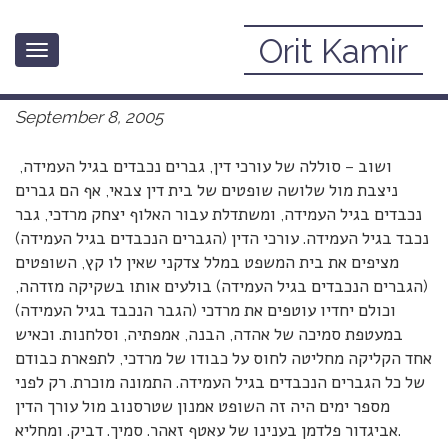
Orit Kamir
Toggle
שוב איציק מרדכי – הקרבן הנצחי
navigation
September 8, 2005
ושוב – סוללה של עורכי דין, גברים נכבדים בגיל העמידה,
ניצבת מול שלושה שופטים של בית דין צבאי, אף הם גברים
נכבדים בגיל העמידה, ומשתדלת עבור האלוף יצחק מרדכי, גבר
נכבד בגיל העמידה. עורכי הדין (הגברים הנכבדים בגיל העמידה)
מציפים את בית המשפט במלל צדקני שאין לו קץ, השופטים
(הגברים הנכבדים בגיל העמידה) בולעים אותו בשקיקה מזדהה,
וכולם יחדיו עוטפים את מרדכי (הגבר הנכבד בגיל העמידה)
במעטפת סמיכה של אהדה, הבנה, אמפתיה, וסלחנות. וכאיש
אחד הקליקה מחליטה לחוס על כבודו של מרדכי, לתפארת כבודם
של כל הגברים הנכבדים בגיל העמידה. התמונה מוכרת. רק לפני
מספר ימים היה זה השופט אמנון שטרסנוב מול עורך הדין
אביגדור פלדמן בענינו של עאטף זאהר. סמיך. דביק. ומחליא.