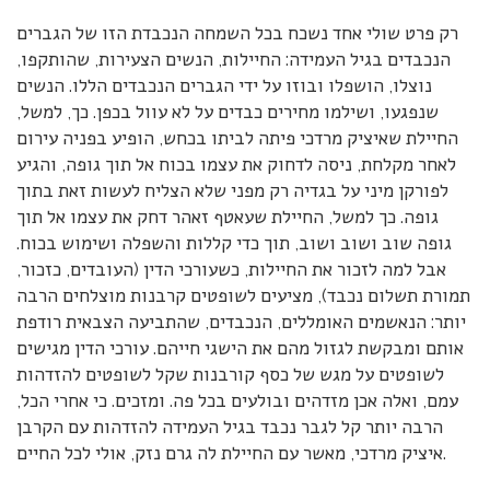
רק פרט שולי אחד נשכח בכל השמחה הנכבדת הזו של הגברים
הנכבדים בגיל העמידה: החיילות, הנשים הצעירות, שהותקפו,
נוצלו, הושפלו ובוזו על ידי הגברים הנכבדים הללו. הנשים
שנפגעו, ושילמו מחירים כבדים על לא עוול בכפן. כך, למשל,
החיילת שאיציק מרדכי פיתה לביתו בכחש, הופיע בפניה עירום
לאחר מקלחת, ניסה לדחוק את עצמו בכוח אל תוך גופה, והגיע
לפורקן מיני על בגדיה רק מפני שלא הצליח לעשות זאת בתוך
גופה. כך למשל, החיילת שעאטף זאהר דחק את עצמו אל תוך
גופה שוב ושוב ושוב, תוך כדי קללות והשפלה ושימוש בכוח.
אבל למה לזכור את החיילות, כשעורכי הדין (העובדים, כזכור,
תמורת תשלום נכבד), מציעים לשופטים קרבנות מוצלחים הרבה
יותר: הנאשמים האומללים, הנכבדים, שהתביעה הצבאית רודפת
אותם ומבקשת לגזול מהם את הישגי חייהם. עורכי הדין מגישים
לשופטים על מגש של כסף קורבנות שקל לשופטים להזדהות
עמם, ואלה אכן מזדהים ובולעים בכל פה. ומזכים. כי אחרי הכל,
הרבה יותר קל לגבר נכבד בגיל העמידה להזדהות עם הקרבן
איציק מרדכי, מאשר עם החיילת לה גרם נזק, אולי לכל החיים.