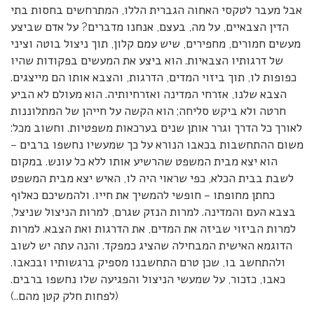
אבל מעבר לטקסי האחוה הגברית הללו, המתרחשים בחסות בתי
הדין הצבאיים, על מה, בעצם, אנחנו מדברים? על אדם שביצע
מעשים חמורים, מחפירים, שיש עמם קלון, תוך ניצול בוטה וציני
של דרגותיו הצבאיות. הוא ביצע את המעשים בפקודות שהיו
כפופות לו, תוך ביזוי המדים, הדרגות, והצבא אותו הם מייצגים.
הצבא שלנו, אזרחי המדינה ואזרחיותיה. הוא מעולם לא הביע
חרטה ולא ביקש סליחה; הוא הקשה על חייהן של המתלוננות
לאורך כל הדרך וגרר אותן שנים בערכאות משפטיות. וחשוב מכל:
משום ההתחשבות בכאבו הנורא על כך שמעשיו נחשפו ברבים –
הוא יצא מבית המשפט שהרשיע אותו ללא כל עונש. במקום
לשבת בבית הכלא, כפי שראוי היה לו, האיש יצא מבית המשפט
כחתן מחופתו – חופשי להמשיך את חייו. ולהמשיכם כאלוף
בצבא העם והמדינה. למרות הנזק שגרם, למרות הניצול שניצל,
למרות הביזוי שביזה את המדים, את הדרגות ואת הצבא. למרות
הדוגמא האישית המבחילה שהציג כמפקד. והנה עתה יש לשוב
ולהתחשב בו, שכן טרם התחשבנו מספיק ברגשותיו ובכאבו.
כאבו, כזכור, על שמעשי הניצול והפגיעה שלו נחשפו ברבים.
(לפחות חלק קטן מהם..)