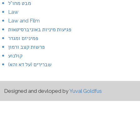
מבט מחו"ל
Law
Law and Film
פגיעות מיניות באוניברסיטאות
פמיניזם ומגדר
פרשות קצב ורמון
קולנוע
שברירים (על דא והא)
Designed and devloped by
Yuval Goldfus