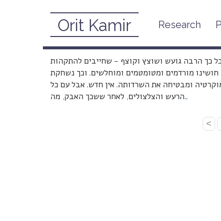
Orit Kamir
Research
P
על סוחרי נשים ומושחתי מס
January 23, 2007
כל כך הרבה גועש ושוצץ וקוצף – שחייבים להתקהות
ך חושינו מורדמים ומטומטמים ומוחלשים. וכך נשחקת
קרטיה ומבטיחה את השרדותה. אין חדש. אבל עם כל
…
הרעש והצלצולים, לאחר ששכך האבק, מה
<