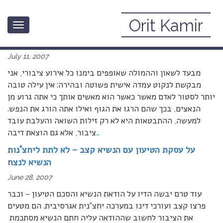
Orit Kamir
Toggle
בזכות הסטירה (שסטר אמנון דה-הרטוך ממשרד המשפטים
navigation
לח”כ יעקב כהן מיהדות התורה)
July 11, 2007
מבעד לשאון וההמולה שאופפים בימנו כל אירוע ציבורי, אני
מבקשת לנקוט עמדה אישית פשוטה ובהירה: אין עילה טובה
יותר לסטור לאדם מאשר כאשר הוא מאשים אותך כי אתה גרוע מן
הנאצים, בכך שהם הרגו את הגוף ואילו אתה הורג את הנפש.
למעשה, ההתבטאות היא לא רק זילות השואה והעלבת עובד
…
ציבור, אלא גם הוצאת דיבה
על עסקת הטיעון עם הנשיא קצב – לא לתת ליחצ”נות
הנשיא לנצח
June 28, 2007
עוד טרם יבשה הדיו על הודאת הנשיא והסכם הטיעון – וכבר
פרצו קצב ועורכי דינו במערכה יחצ”נית אגרסיבית. הם מטעים
את הציבור לחשוב שההודאה עליה חתם הנשיא מסתכמת