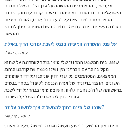
ולעכשיו; זהו פמיניזם המושתת על ערך הליבה של החברה
הישראלית, כבוד האדם, ומתפתח בדיאלוג קרוב עם חוק היסוד.
הספר מנתח רצח נשים על רקע כבוד, אונס, הטרדה מינית,
הטרדה מאיימת, פורנוגרפיה ובחירה בשם משפחה. ניתן לרכוש
…
בהוצאת
על פנל ההטרדה המינית בכנס לשכת עורכי הדין באילת
June 1, 2007
שופט בית המשפט המחוזי שלי טימן בוקר לאחרונה על שהוא
מקל ביותר עם עברייני מין ואינו מפצה את קורבנותיהם.
הממצאים, המסתמכים על גזרי הדין שניתנו על ידי השופטים
השונים, הוצגו בדיוניה של ועדת הכנסת לטיפול בסחר בנשים
בראשותה של ח”כ זהבה גלאון. השופט טימן נבחר על ידי לשכת
…
עורכי הדין לשמש כיו”ר הפנל על הטרדה
שובו של חיים רמון לממשלה: איך לחשוב על זה?
May 30, 2007
חיים רמון הורשע בביצוע מעשה מגונה באישה (צעירה מאוד)