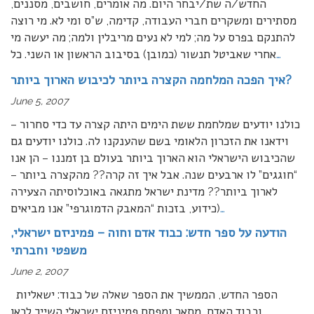
החדש/ה שת/יבחר היום. מה אומרים, חושבים, מסננים,
מסתירים ומשקרים חברי העבודה, קדימה, ש”ס ומי לא. מי רוצה
להתנקם בפרס על מה; למי לא נעים מריבלין ולמה; מה יעשה מי
…
אחרי שאביטל תנשור (כמובן) בסיבוב הראשון או השני. כל
איך הפכה המלחמה הקצרה ביותר לכיבוש הארוך ביותר?
June 5, 2007
כולנו יודעים שמלחמת ששת הימים היתה קצרה עד כדי סחרור –
וידאנו את הזכרון הלאומי בשם שהענקנו לה. כולנו יודעים גם
שהכיבוש הישראלי הוא הארוך ביותר בעולם בן זמננו – הן אנו
“חוגגים” לו ארבעים שנה. אבל איך זה קרה?? מהקצרה ביותר –
לארוך ביותר?? מדינת ישראל מתגאה באוכלוסיתה הצעירה
…
(כידוע, בזכות “המאבק הדמוגרפי” אנו מביאים
הודעה על ספר חדש: כבוד אדם וחוה – פמיניזם ישראלי,
משפטי וחברתי
June 2, 2007
הספר החדש, הממשיך את הספר שאלה של כבוד: ישאליות
וכבוד האדם, מתאר ומפתח פמיניזם ישראלי השייך לכאן