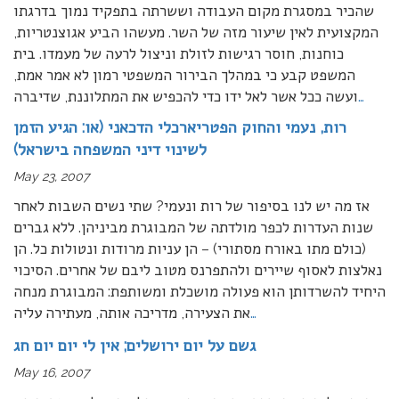
שהכיר במסגרת מקום העבודה וששרתה בתפקיד נמוך בדרגתו
המקצועית לאין שיעור מזה של השר. מעשהו הביע אגוצנטריות,
כוחנות, חוסר רגישות לזולת וניצול לרעה של מעמדו. בית
המשפט קבע כי במהלך הבירור המשפטי רמון לא אמר אמת,
…
ועשה ככל אשר לאל ידו כדי להכפיש את המתלוננת, שדיברה
רות, נעמי והחוק הפטריארכלי הדכאני (או: הגיע הזמן
לשינוי דיני המשפחה בישראל)
May 23, 2007
אז מה יש לנו בסיפור של רות ונעמי? שתי נשים השבות לאחר
שנות העדרות לכפר מולדתה של המבוגרת מביניהן. ללא גברים
(כולם מתו באורח מסתורי) – הן עניות מרודות ונטולות כל. הן
נאלצות לאסוף שיירים ולהתפרנס מטוב ליבם של אחרים. הסיכוי
היחיד להשרדותן הוא פעולה מושכלת ומשותפת: המבוגרת מנחה
…
את הצעירה, מדריכה אותה, מעתירה עליה
גשם על יום ירושלים; אין לי יום יום חג
May 16, 2007