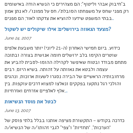
ב”חיבוק אבהי וליטוף”; הם מצהירים כי הנשיא הודה באישומים
רק מפני שחס על משפחתו הסובלת/ חס על ממונו/ לא נתן אמון
…
בבתי המשפט שידעו להוציא את צדקתו לאור; הם מפנים
מצעד הגאווה בירושלים: אילו שיקולים יש לשקול?
June 24, 2007
כידוע, ביום חמישי האחרון (ה-21 ליוני) יותר משבעת אלפים
שוטרים הקימו בלב ירושלים חומה אנושית בצורה ובתוכה
מתחם מבודד ובטוח שאיפשר לקהילה ההומו-לסבית להביע את
עצמה ולבטא את גאוותה על זהותה. בשיא היום, רבים
מרחובותיה הראשיים של הבירה נסגרו לשעות ארוכות, ונהגים
והולכי רגל נתקעו בפקקים ונאלצו למצוא דרכים עוקפות. בין
…
אלף לאלפיים אזרחים ואזרחיות,
לבטל את מוסד הנשיאות
June 13, 2007
כדרכה בקודש – התקשורת מציפה אותנו בבלל בלתי פוסק של
“הערכות”, “תחזיות” ו”צפי” לגבי זהותו/ה של הנשיא/ה