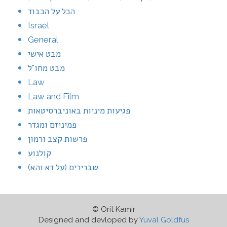
הכל על הכבוד
Israel
General
מבט אישי
מבט מחו"ל
Law
Law and Film
פגיעות מיניות באוניברסיטאות
פמיניזם ומגדר
פרשות קצב ורמון
קולנוע
שברירים (על דא והא)
© Orit Kamir
Designed and devloped by
Yuval Goldfus