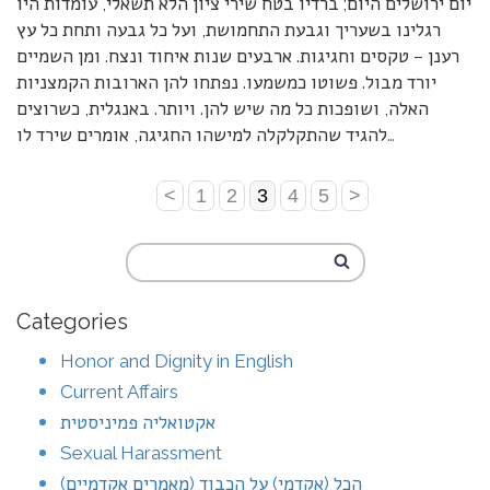
יום ירושלים היום; ברדיו בטח שירי ציון הלא תשאלי, עומדות היו
רגלינו בשעריך וגבעת התחמושת, ועל כל גבעה ותחת כל עץ
רענן – טקסים וחגיגות. ארבעים שנות איחוד ונצח. ומן השמיים
יורד מבול. פשוטו כמשמעו. נפתחו להן הארובות הקמצניות
האלה, ושופכות כל מה שיש להן. ויותר. באנגלית, כשרוצים
…
להגיד שהתקלקלה למישהו החגיגה, אומרים שירד לו
<
1
2
3
4
5
>
Categories
Honor and Dignity in English
Current Affairs
אקטואליה פמיניסטית
Sexual Harassment
הכל (אקדמי) על הכבוד (מאמרים אקדמיים)