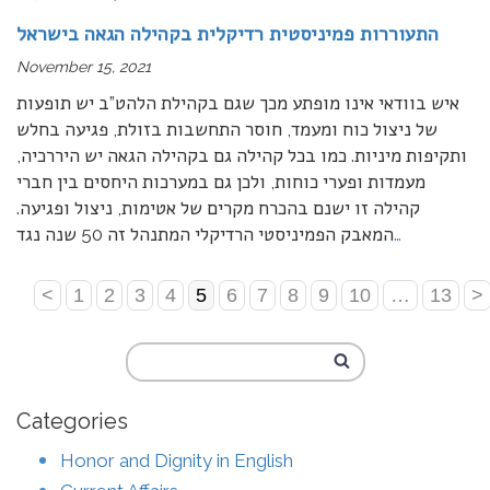
התעוררות פמיניסטית רדיקלית בקהילה הגאה בישראל
November 15, 2021
איש בוודאי אינו מופתע מכך שגם בקהילת הלהט”ב יש תופעות
של ניצול כוח ומעמד, חוסר התחשבות בזולת, פגיעה בחלש
ותקיפות מיניות. כמו בכל קהילה גם בקהילה הגאה יש היררכיה,
מעמדות ופערי כוחות, ולכן גם במערכות היחסים בין חברי
קהילה זו ישנם בהכרח מקרים של אטימות, ניצול ופגיעה.
…
המאבק הפמיניסטי הרדיקלי המתנהל זה 50 שנה נגד
<
1
2
3
4
5
6
7
8
9
10
…
13
>
Categories
Honor and Dignity in English