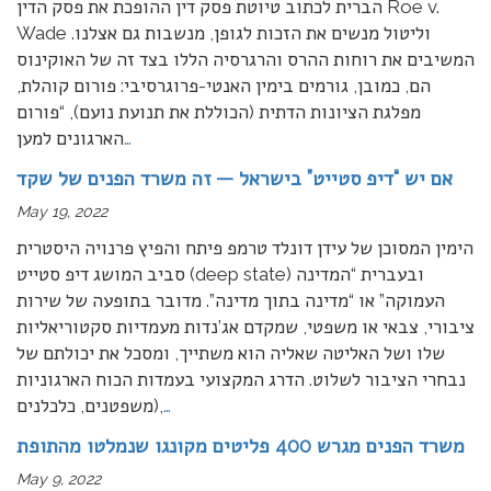
הברית לכתוב טיוטת פסק דין ההופכת את פסק הדין Roe v.
Wade וליטול מנשים את הזכות לגופן, מנשבות גם אצלנו.
המשיבים את רוחות ההרס והרגרסיה הללו בצד זה של האוקינוס
הם, כמובן, גורמים בימין האנטי-פרוגרסיבי: פורום קוהלת,
מפלגת הציונות הדתית (הכוללת את תנועת נועם), “פורום
…
הארגונים למען
אם יש “דיפ סטייט” בישראל — זה משרד הפנים של שקד
May 19, 2022
הימין המסוכן של עידן דונלד טרמפ פיתח והפיץ פרנויה היסטרית
סביב המושג דיפ סטייט (deep state) ובעברית “המדינה
העמוקה” או “מדינה בתוך מדינה”. מדובר בתופעה של שירות
ציבורי, צבאי או משפטי, שמקדם אג’נדות מעמדיות סקטוריאליות
שלו ושל האליטה שאליה הוא משתייך, ומסכל את יכולתם של
נבחרי הציבור לשלוט. הדרג המקצועי בעמדות הכוח הארגוניות
…
(משפטנים, כלכלנים,
משרד הפנים מגרש 400 פליטים מקונגו שנמלטו מהתופת
May 9, 2022