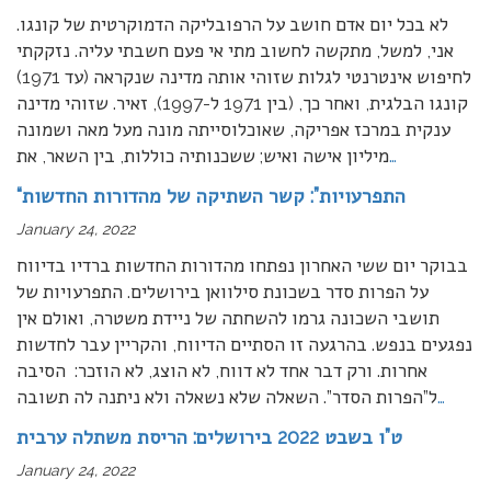
לא בכל יום אדם חושב על הרפובליקה הדמוקרטית של קונגו.
אני, למשל, מתקשה לחשוב מתי אי פעם חשבתי עליה. נזקקתי
לחיפוש אינטרנטי לגלות שזוהי אותה מדינה שנקראה (עד 1971)
קונגו הבלגית, ואחר כך, (בין 1971 ל-1997), זאיר. שזוהי מדינה
ענקית במרכז אפריקה, שאוכלוסייתה מונה מעל מאה ושמונה
…
מיליון אישה ואיש; ששכנותיה כוללות, בין השאר, את
“התפרעויות”: קשר השתיקה של מהדורות החדשות
January 24, 2022
בבוקר יום ששי האחרון נפתחו מהדורות החדשות ברדיו בדיווח
על הפרות סדר בשכונת סילוואן בירושלים. התפרעויות של
תושבי השכונה גרמו להשחתה של ניידת משטרה, ואולם אין
נפגעים בנפש. בהרגעה זו הסתיים הדיווח, והקריין עבר לחדשות
אחרות. ורק דבר אחד לא דווח, לא הוצג, לא הוזכר: הסיבה
…
ל”הפרות הסדר”. השאלה שלא נשאלה ולא ניתנה לה תשובה
ט”ו בשבט 2022 בירושלים: הריסת משתלה ערבית
January 24, 2022