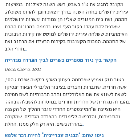
מקובל לחגוג את ט”ו בשבט, ראש השנה לאילנות, בנטיעות.
עירית ירושלים בחרה השנה בדרך יוצאת דופן: להרוס משתלה,
חממה, ואת בית המגורים שאליו הן צמודות. עשרות ירושלמים
שאכפת להם עמדו בקור העז וצפו בדממה במכונות ההרס
האימתניות ששלחה עירית ירושלים למוטט את קירות הזכוכית
של החממה. המכות הקצובות בקירות הרעידו את הרחוב ואת
…
חדרי הלב.
הקשר בין ניוד מספרים כשרים לבין הפרדה מגדרית
December 6, 2021
בטור חזק ואמיץ שפרסמה בעתון הארץ ביקשה אפרת ג’הסי,
אשה חרדית, שחברות וחברים בציבור הליברלי הנאור יפסיקו
לשאת לשווא את שם הפלורליזם והרב תרבותיות לשם תמיכה
בהפרדה מגדרית של חרדיות וחרדים במוסדות להשכלה גבוהה.
היא מציינת ש”המיינסטרים החרדי עובר תהליך של הקצנה
והתבצרות, והדרישה ללימודים בהפרדה מגדרית, שמקורה
…
בהדרת נשים, היא רק חלק ממנו. החלת
ניסו שחם: “תכנית עבריינית” להיות זכר אלפא