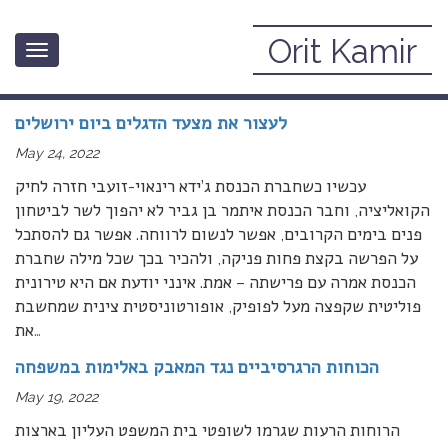
Orit Kamir
Toggle
Current Affairs
navigation
לעצור את מצעד הדגלים ביום ירושלים
May 24, 2022
עכשיו כשחברת הכנסת ג’ידא רינאוי-זועבי חזרה לחיק
הקואליציה, וחבר הכנסת איתמר בן גביר לא יהפוך לשר לביטחון
פנים בימים הקרובים, אפשר לנשום לרווחה. אפשר גם להסתכל
על הפרשה בקצת פחות פניקה, ולהכיר בכך שכל מילה שחברת
הכנסת אמרה עם פרישתה – אמת. אינני יודעת אם היא טירונית
פוליטית שקפצה מעל לפופיק, אופורטוניסטית צינית שמחשבת
…
את
הכוחות הרגרסיביים נגד המאבק באלימות במשפחה
May 19, 2022
הרוחות הרעות שגרמו לשופטי בית המשפט העליון בארצות