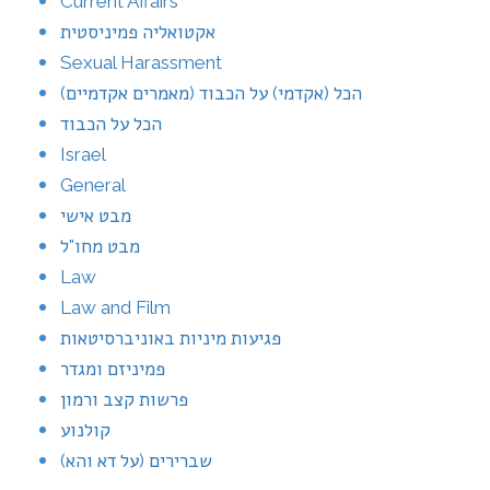
Current Affairs
אקטואליה פמיניסטית
Sexual Harassment
הכל (אקדמי) על הכבוד (מאמרים אקדמיים)
הכל על הכבוד
Israel
General
מבט אישי
מבט מחו"ל
Law
Law and Film
פגיעות מיניות באוניברסיטאות
פמיניזם ומגדר
פרשות קצב ורמון
קולנוע
שברירים (על דא והא)