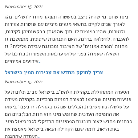
November 15, 2021
ניסו שחם, מי שהיה ניצב במשטרה ומפקד מחוז ירושלים, נהג
לאורך שנים לקיים בחשאי מגעים מיניים עם שוטרות צעירות
וזוטרות, שהיו כפופות לו, תוך שהוא דן בבקשותיהן לקידום,
להעברה, להעלאה בדרגה. האם התנהגות שיטתית, מתמשכת זו
מהווה “הפרת אמונים” של הציבור ומכוננת עבירה פלילית? זו
השאלה שעמדה בפני שלוש ערכאות משפטיות. כדרכם של
…
אירועים אמיתיים
צריך לחוקק מחדש את עבירות המין בישראל
November 15, 2021
הסערה המתחוללת בקהילת הלהט”ב בישראל סביב תלונות על
פגיעות מיניות שביצעו לכאורה דמויות מרכזיות בקהילה מעידה
על טלטלה נורמטיבית. הכללים שנהגו בקהילה זו בעבר ביטאו
את התפיסה הערכית שחופש מיני הוא חזות הכל; כיום הם
נבחנים מחדש לאור תובנות הפמיניזם הרדיקלי לגבי ניצול מיני.
בעת הזאת, דומה שגם הקהילה הגאה בישראל מאמצת את
…
העמדה שההגנה