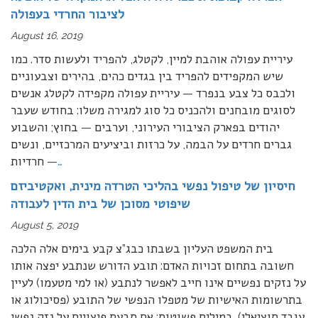
לציבור החרדי בעפולה
August 16, 2019
עיריית עפולה אוהבת למיין, לקטלג, להפריד ולעשות סדר. כמו
שיש המקפידים להפריד בין בגדים כהים, בהירים וצבעוניים
ולכבס כל צבע בנפרד — עיריית עפולה מקפידה לקטלג אנשים
לסוגים מובחנים ולהכניס כל סוג למגירה משלו: בחודש שעבר
יהודים בפארק הציבורי העירוני, וערבים — בחוץ; והשבוע
גברים חרדים על הבמה, על כרזות וביציעים המרכזיים, ונשים
…
חרדיות —
חיסיון של טיפול נפשי בהליכי הטרדה מינית, ואקטיביזם
שיפוטי מסוכן של בית הדין לעבודה
August 5, 2019
בית המשפט העליון בשבתו כבג”צ קבע בימים אלה הלכה
חשובה בתחום זכויות האדם: תובע הדורש שנתבע יפצה אותו
על נזקים נפשיים אינו חייב לאפשר לנתבע (או למי מטעמו) לעיין
בתרשומות האישיות של מטפלו הנפשי של התובע (פסיכולוג או
עובד סוציאלי). במילים פשוטות: אם תבעת פיצויים על נזק נפשי