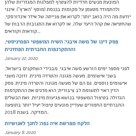
המונעת מנשים חרדיות להצטרף למפלגות המגזריות שלהן
ולהתמודד מטעמן על מקומות בכנסת (מוסף “הארץ”). אינני
יודעת מה היה כואב יותר: לקרוא את פנייתה של אידר אינדורסקי,
שהחטיאה את קהל היעד שלה, או לקרוא את התגובות הרבות של
…
קוראות וקוראים,
פסק דינו של משה איבגי: השיח המשפטי הפמיניסטי,
וההתקרנפות החברתית הפחדנית
January 22, 2020
לפני מספר ימים הורשע משה איבגי, מבכירי השחקנים בישראל,
בשני אישומים, מעשה מגונה והטרדה מינית, וזוכה משני
אישומים נוספים, גם הם של מעשה מגונה והטרדה מינית. פסק
הדין ראוי לתשומת לב ציבורית; הוא מדגים את ההתקדמות
הגדולה בטיפול המשפטי בנושא פגיעות מיניות, ואת הכשלים
החברתיים החמורים שעדיין מונעים טיפול יעיל יותר בתופעה
…
המזיקה. בשנת 2018
הלקח מפרשת איה נפה: לחנך לאנושיות
January 8, 2020