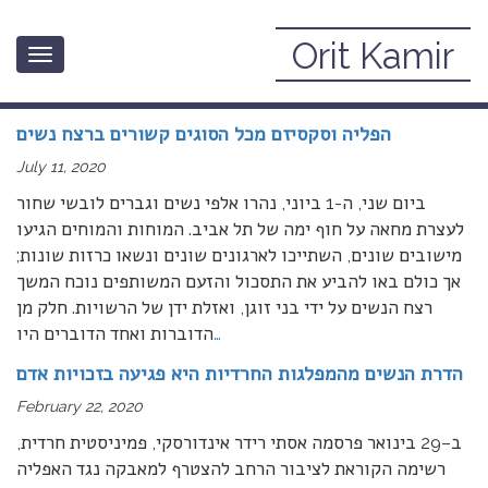
Orit Kamir
Toggle
אקטואליה פמיניסטית
navigation
הפליה וסקסיזם מכל הסוגים קשורים ברצח נשים
July 11, 2020
ביום שני, ה-1 ביוני, נהרו אלפי נשים וגברים לובשי שחור
לעצרת מחאה על חוף ימה של תל אביב. המוחות והמוחים הגיעו
מישובים שונים, השתייכו לארגונים שונים ונשאו כרזות שונות;
אך כולם באו להביע את התסכול והזעם המשותפים נוכח המשך
רצח הנשים על ידי בני זוגן, ואזלת ידן של הרשויות. חלק מן
…
הדוברות ואחד הדוברים היו
הדרת הנשים מהמפלגות החרדיות היא פגיעה בזכויות אדם
February 22, 2020
ב–29 בינואר פרסמה אסתי רידר אינדורסקי, פמיניסטית חרדית,
רשימה הקוראת לציבור הרחב להצטרף למאבקה נגד האפליה