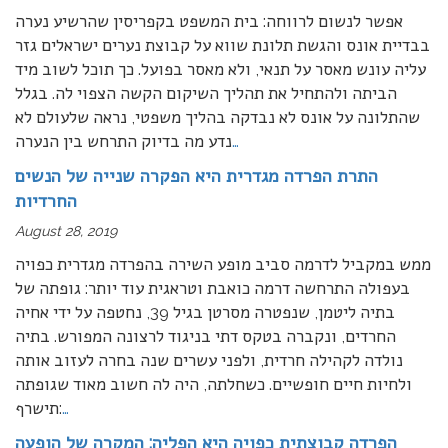
אפשר לנשום לרווחה: בית המשפט בקפריסין שהרשיע נערה
בבדיית אונס והגשת תלונת שווא על קבוצת נערים ישראלים גזר
עליה עונש מאסר על תנאי, ולא מאסר בפועל. כך תוכל לשוב מיד
הביתה ולהתחיל את תהליך השיקום הקשה הצפוי לה. בגלל
שהתלונה על אונס לא נבדקה בהליך משפטי, נראה שלעולם לא
…
נדע מה בדיוק התרחש בין הנערה
התרת הפרדה מגדרית היא הפקרה שנייה של הנשים
החרדיות
August 28, 2019
ממש במקביל לדרמה סביב מופע השירה בהפרדה מגדרית כפויה
בעפולה התרחשה דרמה כואבת וטראגית עוד יותר: גופתה של
בתיה ליטמן, שנפטרה מסרטן בגיל 39, נחטפה על ידי אחיה
החרדים, ונקברה בטקס דתי בניגוד לרצונה המפורש. בתיה
נולדה לקהילה חרדית, ולפני עשרים שנה בחרה לעזוב אותה
ולחיות חיים חופשיים. כשחלתה, היה לה חשוב מאוד שגופתה
…
תישרף:
הפרדה קבוצתית כפויה היא הפליה: המקרה של הופעה