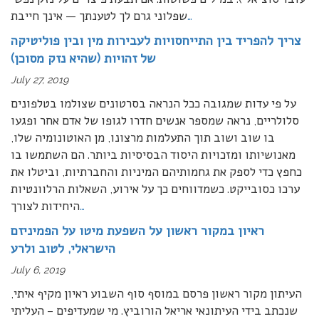
…
שפלוני גרם לך לטענתך — אינך חייבת
צריך להפריד בין התייחסויות לעבירות מין ובין פוליטיקה
של זהויות (שהיא נזק מסוכן)
July 27, 2019
על פי עדות שמגובה ככל הנראה בסרטונים שצולמו בטלפונים
סלולריים, נראה שמספר אנשים חדרו לגופו של אדם אחר ופגעו
בו שוב ושוב תוך התעלמות מרצונו, מן האוטונומיה שלו,
מאנושיותו ומזכויות היסוד הבסיסיות ביותר. הם השתמשו בו
כחפץ כדי לספק את גחמותיהם המיניות והחברתיות, וביטלו את
ערכו כסובייקט. כשמדווחים כך על אירוע, השאלות הרלוונטיות
…
היחידות לצורך
ראיון במקור ראשון על השפעת מיטו על הפמיניזם
הישראלי, לטוב ולרע
July 6, 2019
העיתון מקור ראשון פרסם במוסף סוף השבוע ראיון מקיף איתי,
שנכתב בידי העיתונאי אריאל הורוביץ. מי שמעדיפים – העליתי