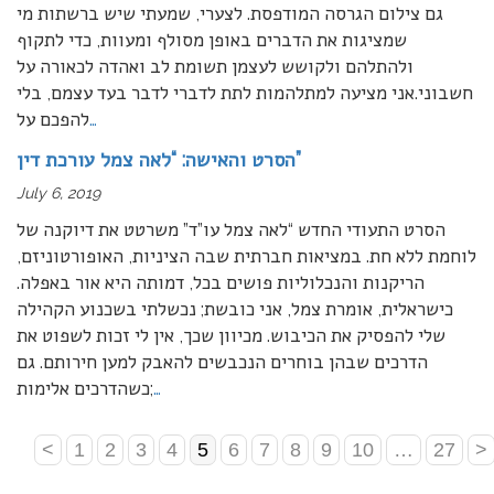
גם צילום הגרסה המודפסת. לצערי, שמעתי שיש ברשתות מי
שמציגות את הדברים באופן מסולף ומעוות, כדי לתקוף
ולהתלהם ולקושש לעצמן תשומת לב ואהדה לכאורה על
חשבוני.אני מציעה למתלהמות לתת לדברי לדבר בעד עצמם, בלי
…
להפכם על
הסרט והאישה: “לאה צמל עורכת דין”
July 6, 2019
הסרט התעודי החדש “לאה צמל עו”ד” משרטט את דיוקנה של
לוחמת ללא חת. במציאות חברתית שבה הציניות, האופורטוניזם,
הריקנות והנכלוליות פושים בכל, דמותה היא אור באפלה.
כישראלית, אומרת צמל, אני כובשת; נכשלתי בשכנוע הקהילה
שלי להפסיק את הכיבוש. מכיוון שכך, אין לי זכות לשפוט את
הדרכים שבהן בוחרים הנכבשים להאבק למען חירותם. גם
…
כשהדרכים אלימות;
<
1
2
3
4
5
6
7
8
9
10
…
27
>