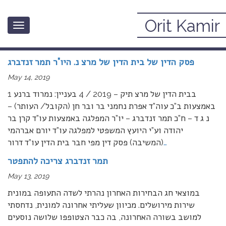
Orit Kamir
Toggle
אקטואליה פמיניסטית
navigation
פסק הדין של בית הדין של מרצ נ. היו”ר תמר זנדברג
May 14, 2019
1 בבית הדין של מרצ תיק – 2019 / 4 בעניין: נמרוד ברנע
באמצעות ב”כ עוה”ד אפרת נחמני בר ובר חן (הקובל/ העותר) –
נ ג ד – ח”כ תמר זנדברג – יו”ר המפלגה באמצעות עו”ד קרן בר
יהודה וע”י היועץ המשפטי למפלגה עו”ד יורם אברהמי
…
(המשיבה) פסק דין מפי חבר בית הדין עו”ד דרור
תמר זנדברג צריכה להתפטר
May 13, 2019
במוצאי חג הבחירות האחרון נהרתי לשדה התעופה במונית
שירות מירושלים. מכיוון שעליתי אחרונה למונית, נדחסתי
למושב בשורה האחרונה, בה כבר הצטופפו שלושה נוסעים