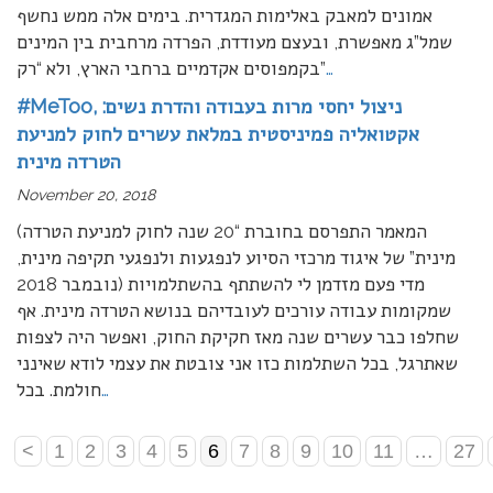
אמונים למאבק באלימות המגדרית. בימים אלה ממש נחשף
שמל”ג מאפשרת, ובעצם מעודדת, הפרדה מרחבית בין המינים
…
בקמפוסים אקדמיים ברחבי הארץ, ולא “רק”
#MeToo, ניצול יחסי מרות בעבודה והדרת נשים:
אקטואליה פמיניסטית במלאת עשרים לחוק למניעת
הטרדה מינית
November 20, 2018
(המאמר התפרסם בחוברת “20 שנה לחוק למניעת הטרדה
מינית” של איגוד מרכזי הסיוע לנפגעות ולנפגעי תקיפה מינית,
נובמבר 2018) מדי פעם מזדמן לי להשתתף בהשתלמויות
שמקומות עבודה עורכים לעובדיהם בנושא הטרדה מינית. אף
שחלפו כבר עשרים שנה מאז חקיקת החוק, ואפשר היה לצפות
שאתרגל, בכל השתלמות כזו אני צובטת את עצמי לודא שאינני
…
חולמת. בכל
<
1
2
3
4
5
6
7
8
9
10
11
…
27