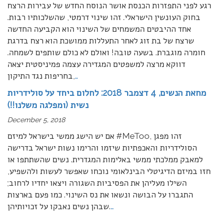
רגע לפני התפזרות הכנסת אושר הנוסח החדש של עבירות הרצח
בחוק העונשין הישראלי. זהו שינוי דרמטי, שהשלכותיו רבות.
אחד ההיבטים המשמחים של השינוי הוא הקביעה החדשה
שרצח של בת זוג לאחר התעללות ממושכת הוא רצח בדרגת
חומרה מוגברת. בשעה טובה! ואולם לא כולם שותפים לשמחה.
דווקא מרצה למשפטים המגדירה עצמה פמיניסטית יצאה
…
בחריפות נגד התיקון,
מחאת הנשים, 4 דצמבר 2018: לחלום ביחד על סולידריות
נשית (ומפלגה משלנו!!)
December 5, 2018
אם יש הישג ממשי בישראל למיזם #MeToo, זהו מפגן
הסולידריות והאכפתיות שיזמו והרימו נשות ישראל בדרישה
למאבק ממלכתי ממשי באלימות המגדרית. נשים שהשתתפו או
חזו במיזם הדיגיטלי הבינלאומי נוכחו שאפשר לעשות ולהשפיע,
השילו מעליהן את הפסיביות השגורה ויצאו יחדיו לרחוב;
התגברו על הבושה ונשאו את נס השינוי. כמו פעם בארצות
…
שבהן נשים נאבקו על זכויותיהן.