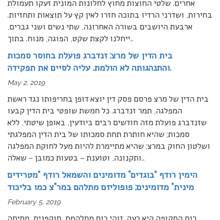
אחרים. שלטי החוצות מחוץ לחלונות המונית זעקו תעמולת
בחירות, ושדרני הרדיו בתוכה חזרו לאין קץ על תוצאות ותחזיות.
ארבעת היושבים בשורה האחרונה, שתי נשים ושני גברים,
…
ייחלנו לקצת שקט, הפוגה, מנוח. בתוך
בית הדין של מרצ: זנדברג פועלת בחוסר סמכות
והתנהגותה לא הולמת. עליה לסיים את תפקידה.
May 2, 2019
בית הדין של מרצ פרסם פסק דין יוצא דופן בחריפותו נגד ראשת
המפלגה, תמר זנדברג. כל חמשת שופטי בית הדין קבעו
שזנדברג פועלת מזה חודשים רבים ביודעין, באופן שיטתי, ללא
סמכות; שהיא חותרת תחת סמכותו של בית הדין המפלגתי
ושלטון החוק במרצ; שהיא מתיימרת להיות מעל לחוקת המפלגה
…
ותקנונה, וטוענת – בטעות כמובן – שאלה
הימין רודף “בוגדים” מדומינים והשמאל רודף “מטרידים
מינית” מדומינים; פופוליזם מתלהם במר”צ כמו בליכוד
February 5, 2019
רוח התקופה היא רעה. זוהי רוח מתלהמת, תוקפנית, מסיתה