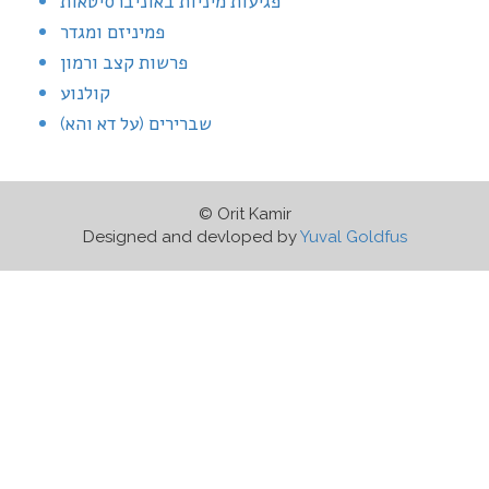
פגיעות מיניות באוניברסיטאות
פמיניזם ומגדר
פרשות קצב ורמון
קולנוע
שברירים (על דא והא)
© Orit Kamir
Designed and devloped by
Yuval Goldfus