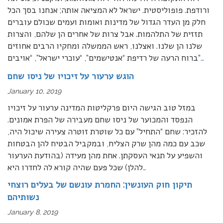
ורודפת. פופוליסטית. ישראל לא המציאה אותה; אנחנו בסך הכל
חלק מן העדר הגדול של מדינות ואומות ועמים שכולם עוברים
תזזית של התלהמות. אבל צרות של אחרים הן שלהם, והצרות
שלנו הן שלנו. ואצלנו, ראש הממשלה ומחקיו הרבים אחוזים
…
ברוח הרעה של רדיפת “אנטישמים”, “עוכרי ישראל”, “אויבים”
הוגש ערעור על זיכויו של ניסו שחם
January 10, 2019
במזל טוב הגישה היום פרקליטות המדינה ערעור על זיכויו
הנפסד והמכוער של ניסו שחם מעבירה של הפרת אמונים.
להזכיר: שחם “התחיל” עם כל שוטרת זוטרה צעירה שיכול היה,
שכב עם כמה מהן שרק הצליח, ובמקביל הבטיח להן הבטחות
והשפיע על תנאי העסקתן. אחת מהן מעידה (בהודעת הערעור
…
להלן) שכל פעם שהיה קורא לה לחדרו היא
תיקון חוק העונשין: החמרת עונשם של בעלים רוצחי
נשותיהם
January 8, 2019