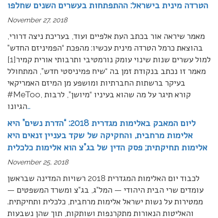
הטרדה מינית בישראל: ההתפתחות בעשרים השנים שחלפו
November 27, 2018
מאמר שיראה אור בכתב העת אלפיים ועוד, בעריכת ניצה דרורי,
בהוצאת כרמל הטרדה מינית עכשיו: מהפכת “הפמיניזם החדש”
למול עשרים שנות שינוי עומק נורמטיבי ותרבותי אורית קמיר[1]
מאמר זו נכתב בנקודת זמן בה “שיח פמיניסטי חדש”, המתחולל
בעיקר ברשתות החברתיות ומושפע מן המיזם האמריקאי
#MeToo, קורא תיגר על מה שהוא בעיניו “מיושן”, לרבות
…
הגיונו
ליום המאבק באלימות מגדרית 2018: “הדרת נשים” היא
אלימות מרחבית, והחקיקה של שקד בעניין זנאים היא
אלימות תחיקתית; פסק הדין של בג”צ הוא אלימות כלכלית
November 25, 2018
לכבוד יום האלימות המגדרית 2018 רשויות המדינה שבראשן
עומדים שרי הבית היהודי — המל”ג, בג”צ ומשרד המשפטים —
ממטירות על נשות ישראל אלימות מרחבית, כלכלית ותחיקתית.
והאליטות הנאורות מתקרנפות ושותקות, תוך שהן נשבעות