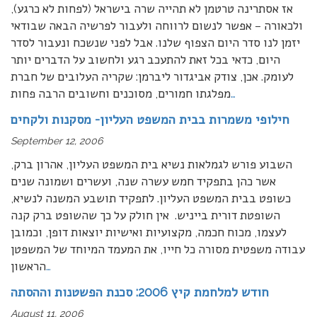
אז אסתרינה טרטמן לא תהייה שרה בישראל (לפחות לא כרגע),
ולכאורה – אפשר לנשום לרווחה ולעבור לפרשיה הבאה שבודאי
יזמן לנו סדר היום הצפוף שלנו. אבל לפני שנשכח ונעבור לסדר
היום, כדאי בכל זאת להתעכב רגע ולחשוב על הדברים יותר
לעומק. אכן, צודק אביגדור ליברמן: שקריה העלובים של חברת
…
מפלגתו חמורים, מסוכנים וחשובים הרבה פחות
חילופי משמרות בבית המשפט העליון- מסקנות ולקחים
September 12, 2006
השבוע פורש לגמלאות נשיא בית המשפט העליון, אהרון ברק,
אשר כהן בתפקיד חמש עשרה שנה, ועשרים ושמונה שנים
כשופט בבית המשפט העליון. לתפקיד תושבע המשנה לנשיא,
השופטת דורית בייניש. אין חולק על כך שהשופט ברק קנה
לעצמו, מכוח חכמה, מקצועיות ואישיות יוצאות דופן, וכמובן
עבודה משפטית מסורה כל חייו, את המעמד המיוחד של המשפטן
…
הראשון
חודש למלחמת קיץ 2006: סכנת הפשטנות וההסתה
August 11, 2006