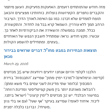
מזה חודש שהתותחים רועמים, האזעקות מזעיקות, העשן מיתמר
והקברים נחפרים. הקטיושות נופלות, כוחותינו מפציצים והכאב
תופח לממדים שלא זכרנו. כמו גם האימה.לאורך הדרך, הציבור
הרחב תמך ללא עוררין, השמאל קרא בכל פה לחדול, והתקשורת,
ככלל, תמכה בממשלה והשאירה את הביקורתיות לאחר כך.
עכשיו, מקץ חודש, נראה שמתחיל חשבון הנפש של האוחזים
…
בעטים, ומתחילים להשמע הקולות
תוצאות הבחירות במבט מחו”ל: דברים שרואים בבירור
מכאן
March 29, 2006
הלכנו לקלפי והיום אנחנו יודעים ויודעות שיש 35 מנדטים
(קדימה וגימלאים) ל”מרכז-ימין-מתון” שמייצג “התכנסות” בזירת
הסכסוך (כלומר שתי מדינות לשני עמים בלי משא ומתן),
ו”הכלאה מאוזנת יותר בין משק קפיטליסטי ומדינת רווחה”
במישור הכלכלי. יש 32 מנדטים ל”ימין קיצוני” (ישראל ביתנו,
ליכוד, איחוד לאומי) שמייצג בעיקר “אף שעל” (עם או בלי גוון
…
משיחי), וברובו כלכלה ימנית