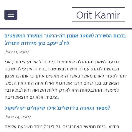
Orit Kamir
Toggle
שברירים (על דא והא)
navigation
בזכות הסטירה (שסטר אמנון דה-הרטוך ממשרד המשפטים
לח”כ יעקב כהן מיהדות התורה)
July 11, 2007
מבעד לשאון וההמולה שאופפים בימנו כל אירוע ציבורי, אני
מבקשת לנקוט עמדה אישית פשוטה ובהירה: אין עילה טובה
יותר לסטור לאדם מאשר כאשר הוא מאשים אותך כי אתה גרוע מן
הנאצים, בכך שהם הרגו את הגוף ואילו אתה הורג את הנפש.
למעשה, ההתבטאות היא לא רק זילות השואה והעלבת עובד
…
ציבור, אלא גם הוצאת דיבה
מצעד הגאווה בירושלים: אילו שיקולים יש לשקול?
June 24, 2007
כידוע, ביום חמישי האחרון (ה-21 ליוני) יותר משבעת אלפים