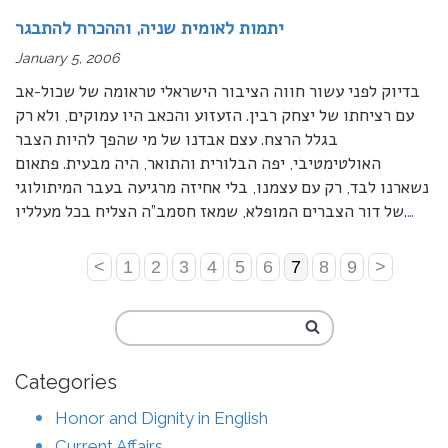
יתמות לאומית שניה, וההכרח להתבגר
January 5, 2006
בדיוק לפני עשור חווה הציבור הישראלי טראומה של שכול-אב
עם רציחתו של יצחק רבין. הזעזוע והכאב היו עמוקים, ולא רק
בגלל הרצח. עצם אבדנו של מי שהפך להיות הצבר
האולטימטיבי, יפה הבלורית והתואר, היה מבעית. פתאום
נשארנו לבד, רק עם עצמנו, בלי אחיזה מרגיעה בעבר המיתולוגי
…
של דור הצברים המופלא, שמאז חסמב”ה הצליח בכל מעלליו.
<
1
2
3
4
5
6
7
8
9
>
Categories
Honor and Dignity in English
Current Affairs