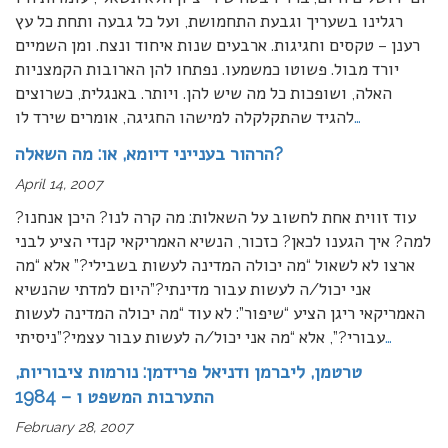
רגלינו בשעריך וגבעת התחמושת, ועל כל גבעה ותחת כל עץ
רענן – טקסים וחגיגות. ארבעים שנות איחוד ונצח. ומן השמיים
יורד מבול. פשוטו כמשמעו. נפתחו להן הארובות הקמצניות
האלה, ושופכות כל מה שיש להן. ויותר. באנגלית, כשרוצים
…
להגיד שהתקלקלה למישהו החגיגה, אומרים שירד לו
הרהור בענייני דיומא, או: מה השאלה?
April 14, 2007
עוד זווית אחת לחשוב על השאלות: מה קרה לנו? היכן אנחנו?
למה? איך הגענו לכאן? כזכור, הנשיא האמריקאי קנדי הציע לבני
ארצו לא לשאול “מה יכולה המדינה לעשות בשבילי?” אלא “מה
אני יכול/ה לעשות עבור מדינתי?”היום למדתי שהנשיא
האמריקאי ריגן הציע “שיפור”: לא עוד “מה יכולה המדינה לעשות
…
עבורי?”, אלא “מה אני יכול/ה לעשות עבור עצמי?”ניסיתי
טרטמן, ליברמן ודניאל פרידמן: נורמות ציבוריות,
התערבות המשפט ו – 1984
February 28, 2007