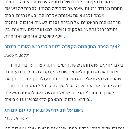
שוטרים הקימו בלב ירושלים חומה אנושית בצורה ובתוכה
מתחם מבודד ובטוח שאיפשר לקהילה ההומו-לסבית להביע את
עצמה ולבטא את גאוותה על זהותה. בשיא היום, רבים
מרחובותיה הראשיים של הבירה נסגרו לשעות ארוכות, ונהגים
והולכי רגל נתקעו בפקקים ונאלצו למצוא דרכים עוקפות. בין
…
אלף לאלפיים אזרחים ואזרחיות,
איך הפכה המלחמה הקצרה ביותר לכיבוש הארוך ביותר?
June 5, 2007
כולנו יודעים שמלחמת ששת הימים היתה קצרה עד כדי סחרור –
וידאנו את הזכרון הלאומי בשם שהענקנו לה. כולנו יודעים גם
שהכיבוש הישראלי הוא הארוך ביותר בעולם בן זמננו – הן אנו
“חוגגים” לו ארבעים שנה. אבל איך זה קרה?? מהקצרה ביותר –
לארוך ביותר?? מדינת ישראל מתגאה באוכלוסיתה הצעירה
…
(כידוע, בזכות “המאבק הדמוגרפי” אנו מביאים
גשם על יום ירושלים; אין לי יום יום חג
May 16, 2007
יום ירושלים היום; ברדיו בטח שירי ציון הלא תשאלי, עומדות היו