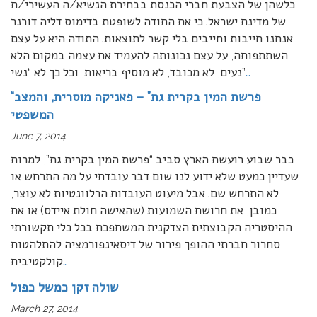
כלשהן של הצבעת חברי הכנסת בבחירת הנשיא/ה העשירי/ת
של מדינת ישראל. כי את התודה לשופטת בדימוס דליה דורנר
אנחנו חייבות וחייבים בלי קשר לתוצאות. התודה היא על עצם
השתתפותה, על עצם נכונותה להעמיד את עצמה במקום הלא
…
נעים, לא מכובד, לא מוסיף בריאות, וכל כך לא “נשי”
“פרשת המין בקרית גת” – פאניקה מוסרית, והמצב
המשפטי
June 7, 2014
כבר שבוע רועשת הארץ סביב “פרשת המין בקרית גת”, למרות
שעדיין כמעט שלא ידוע לנו שום דבר עובדתי על מה התרחש או
לא התרחש שם. אבל מיעוט העובדות הרלוונטיות לא עוצר,
כמובן, את חרושת השמועות (שהאישה חולת איידס) או את
ההיסטריה הקבוצתית הצדקנית המשתפכת בכל כלי תקשורתי
סחרור חברתי ההופך פירור של דיסאינפורמציה להתלהטות
…
קולקטיבית
שולה זקן כמשל כפול
March 27, 2014