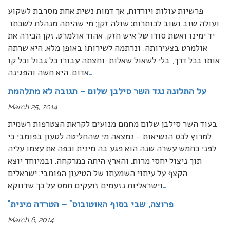
פרשיות עולות ויורדות, אך דמות נשית אחת מסרבת לשקוע
ועולה שוב ושוב לכותרות: שולה זקן; מי שהיתה מנהלת לשכתו,
יד ימינו ואשת סודו של איש חזק, אהוד אולמרט. זקן הכירה את
אולמרט בצעירותה, ונרתמה לשירותו באופן מלא. היא שרתה
אותו בכל דרך, בלי לשאול שאלות, וחצתה עבורו כל גבול וכל קו
…
אדום. היא חשה והפגינה
על התלונה נגד השר סילבן שלום – תגובה לא מתלהמת
March 25, 2014
בעוד השר סילבן שלום מחמם מנועים לקראת הצטרפות רשמית
למרוץ לכס הנשיאות – נמצאה מי שהחליטה לטעון בפומבי כי
לפני כחמש עשרה שנה הוא פגע בה מינית וכפה את עצמו עליה
תוך ניצול יחסי מרות. והארץ היתה כמרקחה. ובמיוחד יוצא
הקצף על עיתוי השמעתו של הטיעון הפומבי: ישראלים
…
וישראליות נזעמים זועקים חמס על כך שדווקא
“פרוצה, שבי בסוף האוטובוס” – הטרדה מינית
March 6, 2014