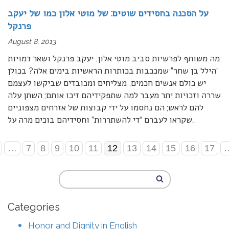
על הסכנה בחסידים שוטים: של מוטי אלון כמו של יעקב
פרנקל
August 8, 2013
מה משותף לפרשיות סביב מוטי אלון, יעקב פרנקל ושאר דמויות
“הילל בן שחר” שמככבות בכותרות הראשיות בימים אלה? בכולן
יש כולם אנשים חכמים, מצליחים ומכובדים שביקשו לעצמם
שררה וזכויות יתר מעבר למה שתפקידיהם זיכו אותם; השתן עלה
להם לראש; הם נחסמו על ידי קבוצות של אזרחים מצפוניים
…
שקראו לעברם “די להשתררות” וחסידיהם בוכים מרה על
…
7
8
9
10
11
12
13
14
15
16
17
Categories
Honor and Dignity in English