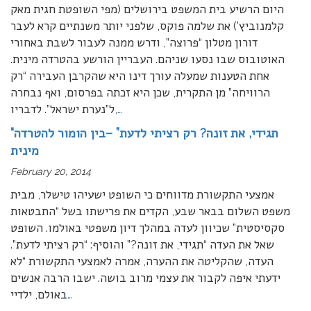
היום הרשיע בית המשפט בירושלים (מפי השופטת חגית מאק
קלמנוביץ’) את שלמה פוקס, שלפני יותר משנתיים קרא לעבר
דורון מטלון “פרוצה”, ודרש ממנה לעבור לשבת באחורי
האוטובוס שבו נסעו שניהם. העבריין הורשע בהטרדה מינית.
אחת הטענות שמעלה עורך דינו היא שהקרבן העבירה “רק
הרוויחה” מן התקרית, שכן היא זכתה בפרסום, ואף נבחרה
…
ל”נערת ישראל”. לדבריו,
“תגידי, את זונה? רק רציתי לדעת” –בין הומור להטרדה
מינית
February 20, 2014
אמצעי התקשורת מדווחים כי השופט ישעיהו טישלר, מבית
משפט השלום בבאר שבע, הקדים את פרישתו בשל “התבטאות
סקסיסטית” שכיוון לעדה במהלך דיון משפטי באולמו. השופט
שאל את העדה “תגידי, את זונה?” והוסיף: “רק רציתי לדעת”.
העדה, שהקליטה את ההערה, אמרה לאמצעי התקשורת “לא
ידעתי איפה לקבור את עצמי מרוב בושה. ישבו הרבה אנשים
…
באולם, ילדיי