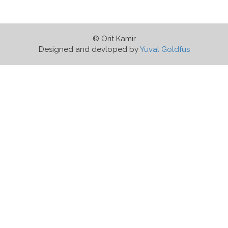
© Orit Kamir
Designed and devloped by
Yuval Goldfus