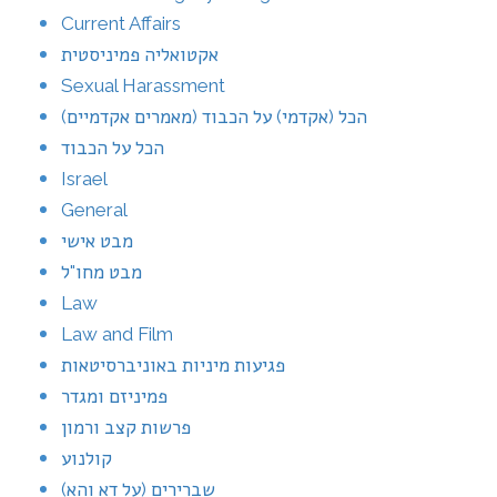
Current Affairs
אקטואליה פמיניסטית
Sexual Harassment
הכל (אקדמי) על הכבוד (מאמרים אקדמיים)
הכל על הכבוד
Israel
General
מבט אישי
מבט מחו"ל
Law
Law and Film
פגיעות מיניות באוניברסיטאות
פמיניזם ומגדר
פרשות קצב ורמון
קולנוע
שברירים (על דא והא)