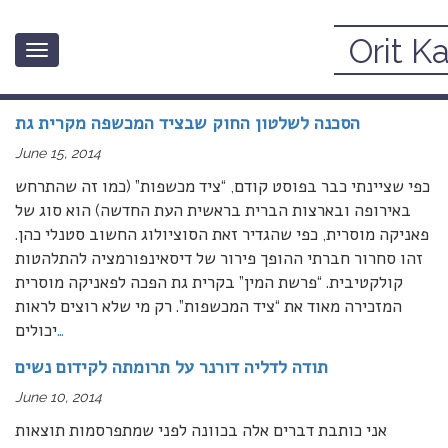
Orit K
Toggle
אקטואליה פמיניסטית
navigation
הסכנה לשלטון החוק שבציד המכשפה מקרית גת
June 15, 2014
כפי שציינתי כבר בפוסט קודם, “ציד מכשפות” (כמו זה שהתרחש
באירופה ובארצות הברית בראשית העת החדשה) הוא סוג של
פאניקה מוסרית, כפי שהגדיר זאת הסוציולוג החשוב סטנלי כהן.
זהו סחרור חברתי ההופך פירור של דיסאינפורמציה להתלהטות
קולקטיבית. “פרשת המין” בקרית גת הפכה לפאניקה מוסרית
המזכירה מאוד את “ציד המכשפות”. רק מי שלא רוצים לראות
…
יכולים
תודה לדליה דורנר על תרומתה לקידום נשים
June 10, 2014
אני כותבת דברים אלה בכוונה לפני שמתפרסמות תוצאות