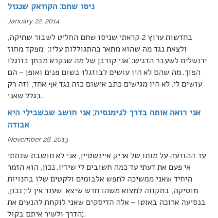
ניסו שחם: הקוזאק שנגזל
January 22, 2014
בחדשות ערוץ 2 קראתי שניסו שחם החליט לשבור שתיקה,
ולצאת נגד מה שהוא מתאר כהתגוללות עליו: “מפקד מחוז
ירושלים לשעבר הדגיש: ‘אני קורבן של מה שנקרא מבחן בוזגלו
הפוך. מה שהם לא היו עושים לבוזגלו בשום פנים ואופן – הם
עושים לי. לא היו מגישים כתב אישום כזה נגד אף אחד, וזה רק
…
בגלל שאני
אני רואה אותה בדרך לגימנסיה; אני חושב שבשבילי היא
אבודה
November 28, 2013
עד ההודעה על מותו של אריק איינשטיין, אני לא חושבת שנתתי
אי פעם את דעתי עד כמה חשובים לי שיריו. נכון, הוא הזמר
היחיד שאני ממשיכה לחפש אלבומים ולקטים שלו בחנויות
מוסיקה, בתקווה למצוא משהו חדש שיצא, שעוד אין לי; נכון,
בנסיעה ארוכה באוטו – אלה הדיסקים שאני לוקחת להנעים את
…
הדרך ולשיר איתם בקול;